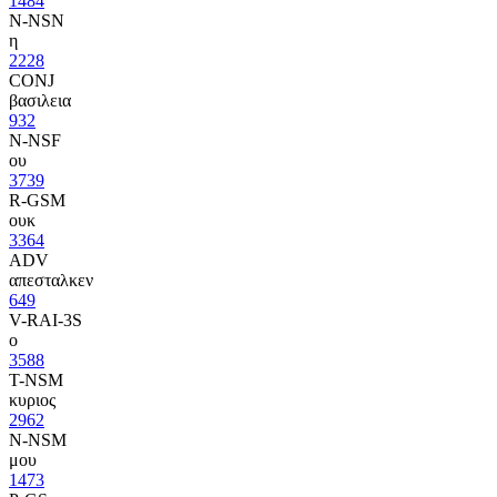
1484
N-NSN
η
2228
CONJ
βασιλεια
932
N-NSF
ου
3739
R-GSM
ουκ
3364
ADV
απεσταλκεν
649
V-RAI-3S
ο
3588
T-NSM
κυριος
2962
N-NSM
μου
1473