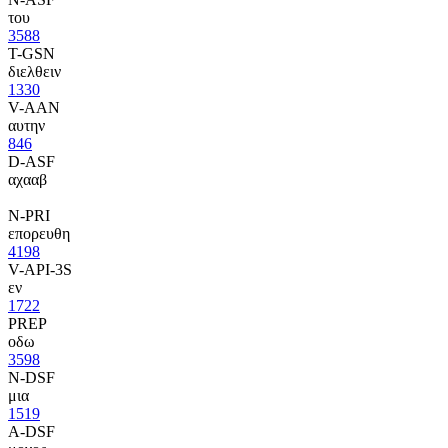
του
3588
T-GSN
διελθειν
1330
V-AAN
αυτην
846
D-ASF
αχααβ
N-PRI
επορευθη
4198
V-API-3S
εν
1722
PREP
οδω
3598
N-DSF
μια
1519
A-DSF