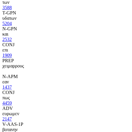
των
3588
T-GPN
υδατων
5204
N-GPN
και
2532
CONJ
επι
1909
PREP
χειμαρρους
N-APM
εαν
1437
CONJ
πως
4459
ADV
ευρωμεν
2147
V-AAS-1P
βοτανην