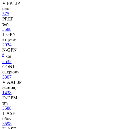
V-FPI-3P
απο
575
PREP
των
3588
T-GPN
κτηνων
2934
N-GPN
6
και
2532
CONJ
εμερισαν
3307
V-AAI-3P
εαυτοις
1438
D-DPM
την
3588
T-ASF
οδον
3598
N-ASF