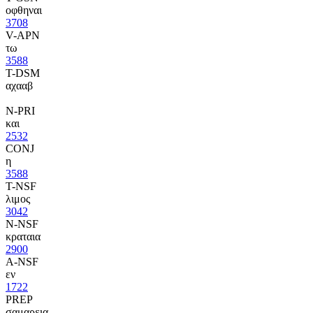
οφθηναι
3708
V-APN
τω
3588
T-DSM
αχααβ
N-PRI
και
2532
CONJ
η
3588
T-NSF
λιμος
3042
N-NSF
κραταια
2900
A-NSF
εν
1722
PREP
σαμαρεια