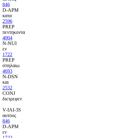
846
D-APM
κατα
2596
PREP
πεντηκοντα
4004
N-NUI
εν
1722
PREP
σπηλαιω
4693
N-DSN
και
2532
CONJ
διετρεφεν
V-IAI-3S
αυτους
846
D-APM
εν
1722