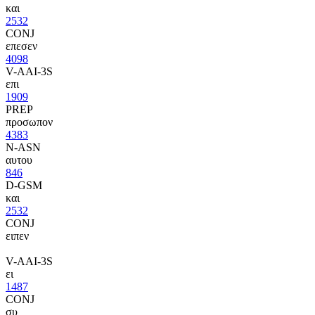
και
2532
CONJ
επεσεν
4098
V-AAI-3S
επι
1909
PREP
προσωπον
4383
N-ASN
αυτου
846
D-GSM
και
2532
CONJ
ειπεν
V-AAI-3S
ει
1487
CONJ
συ