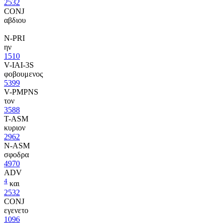
2532
CONJ
αβδιου
N-PRI
ην
1510
V-IAI-3S
φοβουμενος
5399
V-PMPNS
τον
3588
T-ASM
κυριον
2962
N-ASM
σφοδρα
4970
ADV
4
και
2532
CONJ
εγενετο
1096