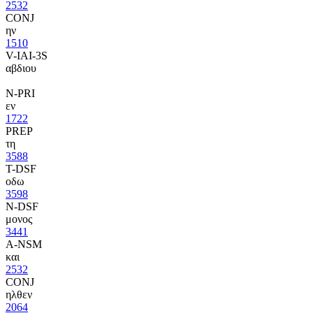
2532
CONJ
ην
1510
V-IAI-3S
αβδιου
N-PRI
εν
1722
PREP
τη
3588
T-DSF
οδω
3598
N-DSF
μονος
3441
A-NSM
και
2532
CONJ
ηλθεν
2064