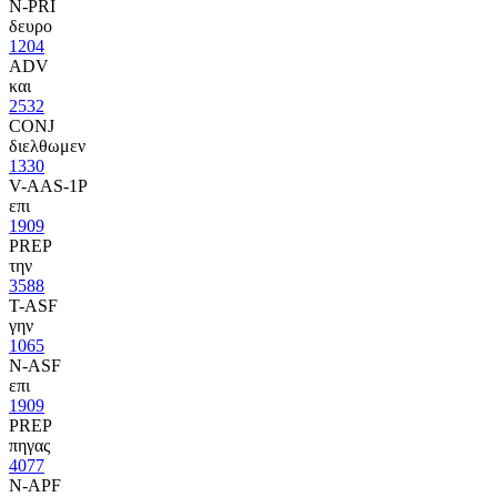
N-PRI
δευρο
1204
ADV
και
2532
CONJ
διελθωμεν
1330
V-AAS-1P
επι
1909
PREP
την
3588
T-ASF
γην
1065
N-ASF
επι
1909
PREP
πηγας
4077
N-APF