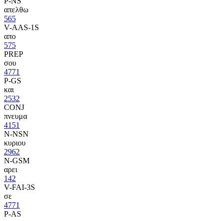
P-NS
απελθω
565
V-AAS-1S
απο
575
PREP
σου
4771
P-GS
και
2532
CONJ
πνευμα
4151
N-NSN
κυριου
2962
N-GSM
αρει
142
V-FAI-3S
σε
4771
P-AS