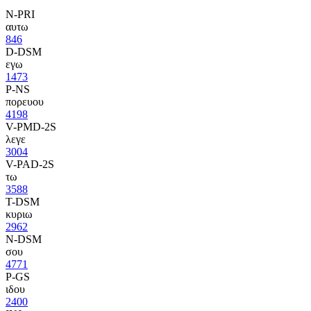
N-PRI
αυτω
846
D-DSM
εγω
1473
P-NS
πορευου
4198
V-PMD-2S
λεγε
3004
V-PAD-2S
τω
3588
T-DSM
κυριω
2962
N-DSM
σου
4771
P-GS
ιδου
2400