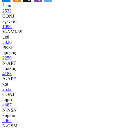
1
και
2532
CONJ
εγενετο
1096
V-AMI-3S
μεθ
3326
PREP
ημερας
2250
N-APF
πολλας
4183
A-APF
και
2532
CONJ
ρημα
4487
N-NSN
κυριου
2962
N-GSM