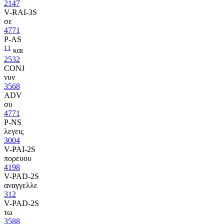
2147
V-RAI-3S
σε
4771
P-AS
11
και
2532
CONJ
νυν
3568
ADV
συ
4771
P-NS
λεγεις
3004
V-PAI-2S
πορευου
4198
V-PAD-2S
αναγγελλε
312
V-PAD-2S
τω
3588