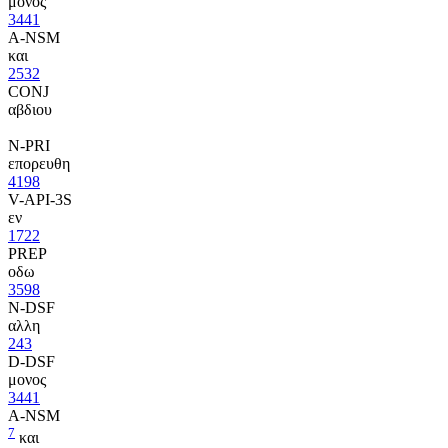
μονος
3441
A-NSM
και
2532
CONJ
αβδιου
N-PRI
επορευθη
4198
V-API-3S
εν
1722
PREP
οδω
3598
N-DSF
αλλη
243
D-DSF
μονος
3441
A-NSM
7
και