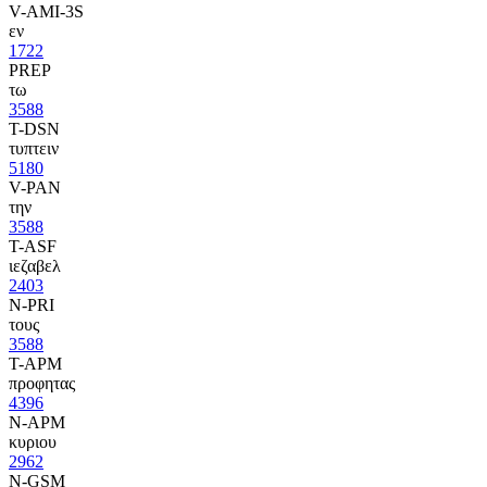
V-AMI-3S
εν
1722
PREP
τω
3588
T-DSN
τυπτειν
5180
V-PAN
την
3588
T-ASF
ιεζαβελ
2403
N-PRI
τους
3588
T-APM
προφητας
4396
N-APM
κυριου
2962
N-GSM