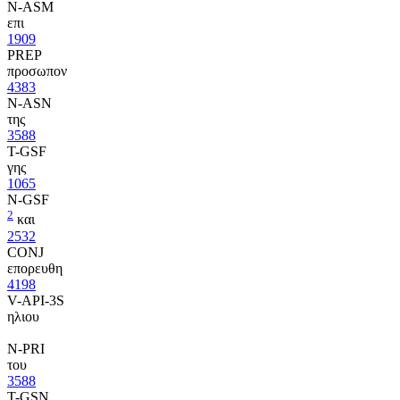
N-ASM
επι
1909
PREP
προσωπον
4383
N-ASN
της
3588
T-GSF
γης
1065
N-GSF
2
και
2532
CONJ
επορευθη
4198
V-API-3S
ηλιου
N-PRI
του
3588
T-GSN