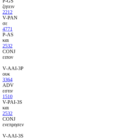
P-GS
ζητειν
2212
V-PAN
σε
4771
P-AS
και
2532
CONJ
ειπον
V-AAI-3P
ουκ
3364
ADV
εστιν
1510
V-PAI-3S
και
2532
CONJ
ενεπρησεν
V-AAI-3S