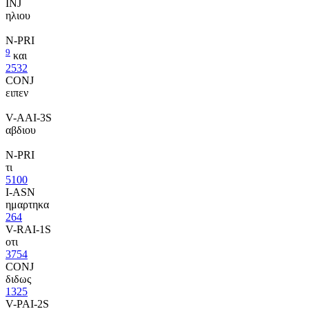
INJ
ηλιου
N-PRI
9
και
2532
CONJ
ειπεν
V-AAI-3S
αβδιου
N-PRI
τι
5100
I-ASN
ημαρτηκα
264
V-RAI-1S
οτι
3754
CONJ
διδως
1325
V-PAI-2S