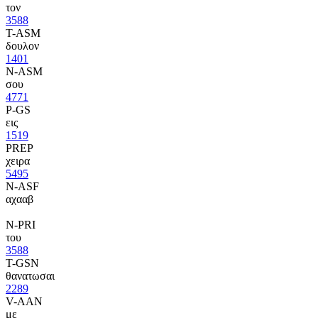
τον
3588
T-ASM
δουλον
1401
N-ASM
σου
4771
P-GS
εις
1519
PREP
χειρα
5495
N-ASF
αχααβ
N-PRI
του
3588
T-GSN
θανατωσαι
2289
V-AAN
με