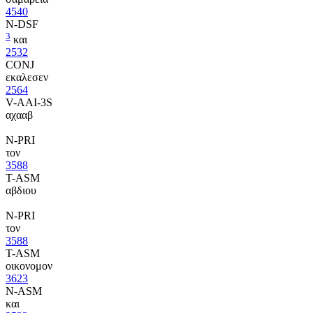
4540
N-DSF
3
και
2532
CONJ
εκαλεσεν
2564
V-AAI-3S
αχααβ
N-PRI
τον
3588
T-ASM
αβδιου
N-PRI
τον
3588
T-ASM
οικονομον
3623
N-ASM
και