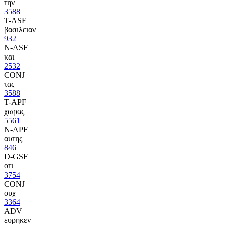
την
3588
T-ASF
βασιλειαν
932
N-ASF
και
2532
CONJ
τας
3588
T-APF
χωρας
5561
N-APF
αυτης
846
D-GSF
οτι
3754
CONJ
ουχ
3364
ADV
ευρηκεν