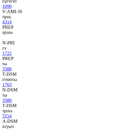
εγενετο
1096
V-AMI-3S
προς
4314
PREP
ηλιου
N-PRI
εν
1722
PREP
τω
3588
T-DSM
ενιαυτω
1763
N-DSM
τω
3588
T-DSM
τριτω
5154
A-DSM
λεγων