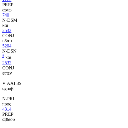
PREP
αρτω
740
N-DSM
και
2532
CONJ
υδατι
5204
N-DSN
5
και
2532
CONJ
ειπεν
V-AAI-3S
αχααβ
N-PRI
προς
4314
PREP
αβδιου