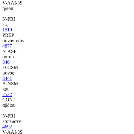
V-AAI-3S
ηλιου
N-PRI
εις
1519
PREP
συναντησιν
4877
N-ASF
αυτου
846
D-GSM
μονος
3441
A-NSM
και
2532
CONJ
αβδιου
N-PRI
εσπευσεν
4692
V-AAI-3S