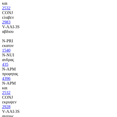
και
2532
CONJ
ελαβεν
2983
V-AAI-3S
αβδιου
N-PRI
εκατον
1540
N-NUI
ανδρας
435
N-APM
προφητας
4396
N-APM
και
2532
CONJ
εκρυψεν
2928
V-AAI-3S
αυτους