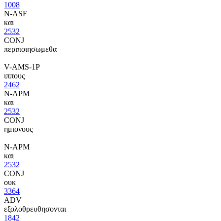
1008
N-ASF
και
2532
CONJ
περιποιησωμεθα
V-AMS-1P
ιππους
2462
N-APM
και
2532
CONJ
ημιονους
N-APM
και
2532
CONJ
ουκ
3364
ADV
εξολοθρευθησονται
1842