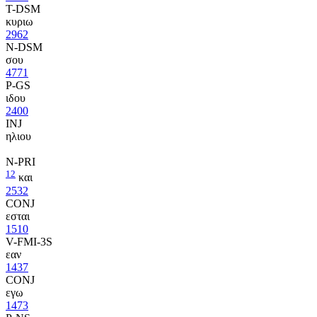
T-DSM
κυριω
2962
N-DSM
σου
4771
P-GS
ιδου
2400
INJ
ηλιου
N-PRI
12
και
2532
CONJ
εσται
1510
V-FMI-3S
εαν
1437
CONJ
εγω
1473