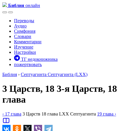
Библия
онлайн
Переводы
Аудио
Симфония
Словари
Комментарии
Изучение
Настройки
ТГ недокнижника
пожертвовать
Библия
›
Септуагинта
Септуагинта (LXX)
3 Царств, 18
3-я Царств, 18
глава
‹ 17
глава
3 Царств
18
глава
LXX
Септуагинта
19
глава
›