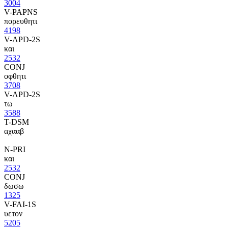
3004
V-PAPNS
πορευθητι
4198
V-APD-2S
και
2532
CONJ
οφθητι
3708
V-APD-2S
τω
3588
T-DSM
αχααβ
N-PRI
και
2532
CONJ
δωσω
1325
V-FAI-1S
υετον
5205