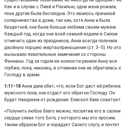
Как и в случае с Лией и Рахилью, одна жена рожала,
пока другая была бесплодна. Это явилось причиной
соперничества в доме, так как, хотя Анна и была
бездетной, она была больше любима своим мужем.
Каждый год, когда они всей семьей ездили в Силом
отмечать один из праздников, Анна всегда получала
двойную порцию жертвоприношения (ст. 3−5). Но это
вызывало язвительные замечания со стороны
Феннаны. Год за годом ее колкости ранили Анну все
глубже, пока, наконец, в отчаянии она не обратилась к
Господу в храме.
1:11−18
Анна дала обет, что, если Бог даст ей ребенка
мужского пола, она отдаст его обратно Господу. Он
будет Назореем от рождения. Епископ Халл советует:
«Получить любое благо можно, посвятив его в своем
сердце славе того Бога, у которого мы его просим;
таким образом Бог и порадует Своего слугу, и почтет