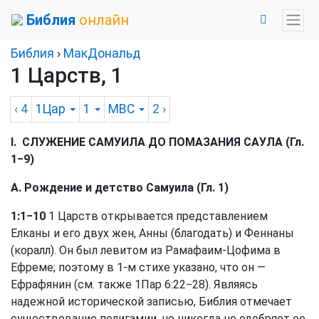
Библия
онлайн
Библия
›
МакДональд
1 Царств, 1
‹ 4
1Цар
1
MBC
2
›
I. СЛУЖЕНИЕ САМУИЛА ДО ПОМАЗАНИЯ САУЛА (Гл.
1−9)
A. Рождение и детство Самуила (Гл. 1)
1:1−10
1 Царств открывается представлением
Елканы и его двух жен, Анны (благодать) и Феннаны
(коралл). Он был левитом из Рамафаим-Цофима в
Ефреме; поэтому в 1-м стихе указано, что он —
Ефрафянин (см. также
1Пар 6:22−28
). Являясь
надежной исторической записью, Библия отмечает
существование полигамии, но никогда не одобряет ее.