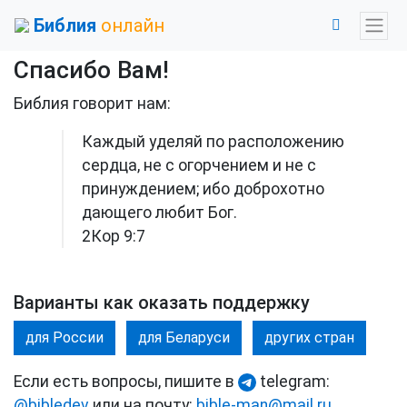
Библия
онлайн
Спасибо Вам!
Библия говорит нам:
Каждый уделяй по расположению
сердца, не с огорчением и не с
принуждением; ибо доброхотно
дающего любит Бог.
2Кор 9:7
Варианты как оказать поддержку
для России
для Беларуси
других стран
Если есть вопросы, пишите в
telegram:
@bibledev
или на почту:
bible-man@mail.ru