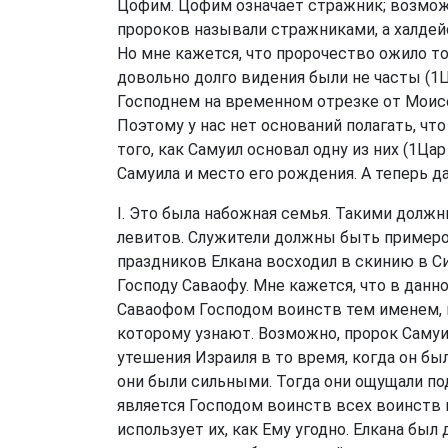
Цофим. Цофим означает стражник; возможн
пророков называли стражниками, а халдей
Но мне кажется, что пророчество ожило то
довольно долго видения были не часты (
1Ц
Господнем на временном отрезке от Моисея
Поэтому у нас нет оснований полагать, ч
того, как Самуил основал одну из них (
1Цар
Самуила и место его рождения. А теперь д
I. Это была набожная семья. Такими долж
левитов. Служители должны быть примеро
праздников Елкана восходил в скинию в С
Господу Саваофу. Мне кажется, что в дан
Саваофом Господом воинств тем именем, 
которому узнают. Возможно, пророк Самуи
утешения Израиля в то время, когда он был
они были сильными. Тогда они ощущали под
является Господом воинств всех воинств н
использует их, как Ему угодно. Елкана был