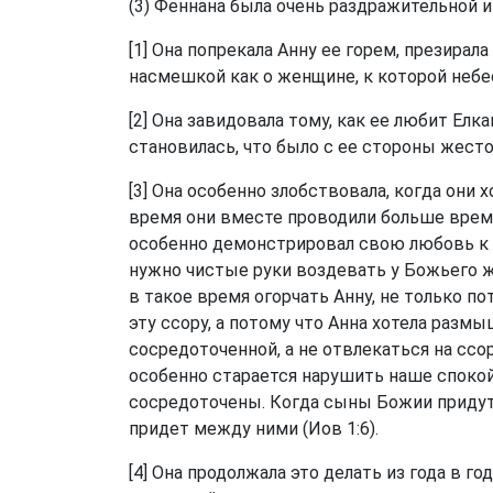
(3) Феннана была очень раздражительной 
[1] Она попрекала Анну ее горем, презирала 
насмешкой как о женщине, к которой небес
[2] Она завидовала тому, как ее любит Елка
становилась, что было с ее стороны жесто
[3] Она особенно злобствовала, когда они 
время они вместе проводили больше време
особенно демонстрировал свою любовь к А
нужно чистые руки воздевать у Божьего ж
в такое время огорчать Анну, не только п
эту ссору, а потому что Анна хотела разм
сосредоточенной, а не отвлекаться на сс
особенно старается нарушить наше споко
сосредоточены. Когда сыны Божии придут 
придет между ними (
Иов 1:6
).
[4] Она продолжала это делать из года в го