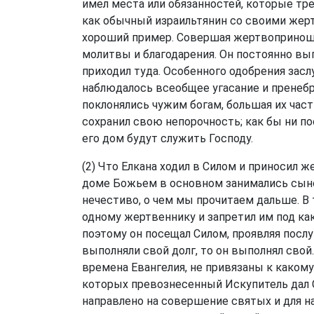
имел места или обязанностей, которые тре
как обычный израильтянин со своими жерт
хороший пример. Совершая жертвоприноше
молитвы и благодарения. Он постоянно вы
приходил туда. Особенного одобрения заслу
наблюдалось всеобщее угасание и пренеб
поклонялись чужим богам, большая их част
сохранил свою непорочность; как бы ни пос
его дом будут служить Господу.
(2) Что Елкана ходил в Силом и приносил ж
доме Божьем в основном занимались сыно
нечестиво, о чем мы прочитаем дальше. В 
одному жертвеннику и запретил им под ка
поэтому он посещал Силом, проявляя посл
выполняли свой долг, то он выполнял свой.
времена Евангелия, не привязаны к какому-
которых превознесенный Искупитель дал С
направлено на совершение святых и для на