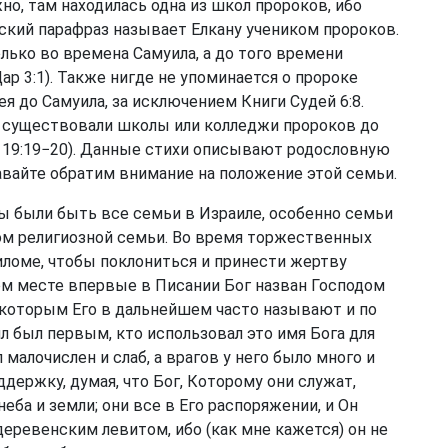
о, там находилась одна из школ пророков, ибо
ский парафраз называет Елкану учеником пророков.
лько во времена Самуила, а до того времени
ар 3:1
). Также нигде не упоминается о пророке
 до Самуила, за исключением Книги Судей 6:8.
то существовали школы или колледжи пророков до
 19:19−20
). Данные стихи описывают родословную
авайте обратим внимание на положение этой семьи.
ны были быть все семьи в Израиле, особенно семьи
м религиозной семьи. Во время торжественных
иломе, чтобы поклониться и принести жертву
ном месте впервые в Писании Бог назван Господом
которым Его в дальнейшем часто называют и по
л был первым, кто использовал это имя Бога для
 малочислен и слаб, а врагов у него было много и
держку, думая, что Бог, Которому они служат,
еба и земли; они все в Его распоряжении, и Он
 деревенским левитом, ибо (как мне кажется) он не