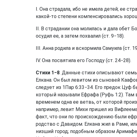
I. Она страдала, ибо не имела детей; ее с
какой-то степени компенсировались хор
II. В страдании она молилась и дала обет 
осудил ее, а затем похвалил (
ст. 9−18
).
III. Анна родила и вскормила Самуила (
ст. 1
IV. Она посвятила его Господу (
ст. 24−28
).
Стихи 1−8
. Данные стихи описывают семью
Елкана. Он был левитом из сыновей Каафов
следует из
1Пар 6:33−34
. Его предок Цуф 
который называли Ефрафа (
Руфь 1:2
). Там
временем одна ее ветвь, от которой произ
например, левит Михи пришел из Вифлеема
факт, что они по происхождению были ефр
родство с Давидом. Елкана жил в Раме, и
низший город; подобным образом Аримафея