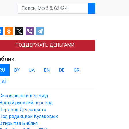
ПОДДЕРЖАТЬ ДЕНЬГАМИ
иблии
RU
BY
UA
EN
DE
GR
LAT
Синодальный перевод
Новый русский перевод
Перевод Десницкого
Под редакцией Кулаковых
Открытая Библия