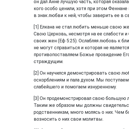
он дал Анне лучшую часть, которая оказала
кого особо ценили, хотя при этом Феннане
в знак любви к ней, чтобы заверить ее в с
[1] Елкана не стал любить меньше свою жен
Свою Церковь, несмотря на ее слабости и
своих жен (
Еф 5:25
). Ослабляя любовь к бл
не могут справиться и которая не является
противопоставляем Божье провидение Его 
страждущим.
[2] Он научился демонстрировать свою люб
оскорблениям и пала духом. Мы поступаем
слабейшего и помогаем изнуренному.
[3] Он продемонстрировал свою большую л
Таким же образом мы должны свидетельс
родственникам, много молясь о них. Чем
возносить о них свои молитвы.