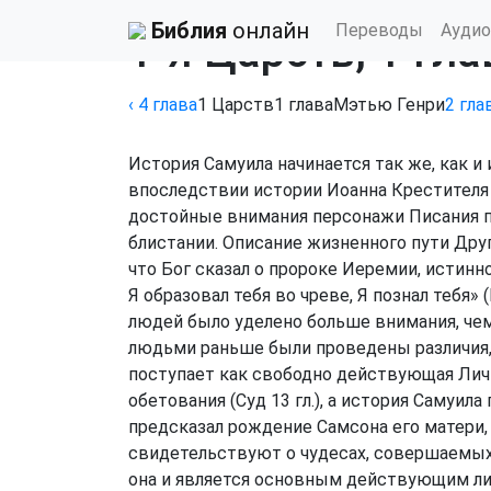
Библия
›
Толкование Мэтью Генри
Библия
онлайн
Переводы
Аудио
1-я Царств, 1 гла
‹ 4
глава
1 Царств
1
глава
Мэтью Генри
2
гла
История Самуила начинается так же, как и 
впоследствии истории Иоанна Крестителя 
достойные внимания персонажи Писания по
блистании. Описание жизненного пути Други
что Бог сказал о пророке Иеремии, истин
Я образовал тебя во чреве, Я познал тебя» (
людей было уделено больше внимания, че
людьми раньше были проведены различия, 
поступает как свободно действующая Личн
обетования (Суд 13 гл.), а история Самуил
предсказал рождение Самсона его матери, а
свидетельствуют о чудесах, совершаемых
она и является основным действующим ли