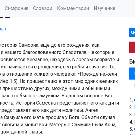
Симфония
Словари
Комментарии
Изучение
ва
ва
›
история Самсона: еще до его рождения, как
и нашего благословенного Спасителя. Некоторые
являются внезапно, находясь в зрелом возрасте и
Б
х начинается с рождения, с утробы и зачатия. То,
но в отношении каждого человека: «Прежде нежели
Иер 1:5
). Но пришествию в этот мир одних великих
м пришествию других; между ними и обычными
как это было с Самуилом. В данном вопросе Бог
ость. История Самсона представляет его как дитя
а представляет его как дитя молитвы. Ангел
 Самуила его мать просила у Бога. Оба эти случая
 словом и молитвой. Матерью Самуила была Анна,
цом данной главы.