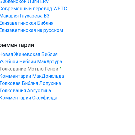
Библейской Лиги ERV
Cовременный перевод WBTC
Макария Глухарева ВЗ
Елизаветинская Библия
Елизаветинская на русском
омментарии
Новая Женевская Библия
Учебной Библии МакАртура
●
Толкование Мэтью Генри
Комментарии МакДональда
Толковая Библия Лопухина
Толкования Августина
Комментарии Скоуфилда