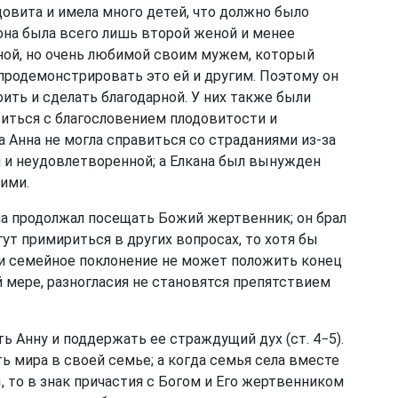
одовита и имела много детей, что должно было
 она была всего лишь второй женой и менее
дной, но очень любимой своим мужем, который
родемонстрировать это ей и другим. Поэтому он
оить и сделать благодарной. У них также были
виться с благословением плодовитости и
 Анна не могла справиться со страданиями из-за
й и неудовлетворенной; а Елкана был вынужден
ими.
ана продолжал посещать Божий жертвенник; он брал
гут примириться в других вопросах, то хотя бы
ли семейное поклонение не может положить конец
ей мере, разногласия не становятся препятствием
ть Анну и поддержать ее страждущий дух (
ст. 4−5
).
ь мира в своей семье; а когда семья села вместе
то в знак причастия с Богом и Его жертвенником