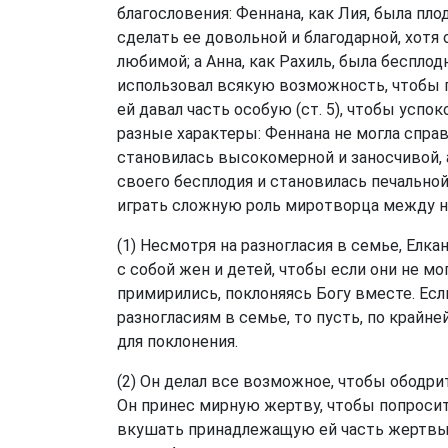
благословения: Феннана, как Лия, была пл
сделать ее довольной и благодарной, хотя
любимой; а Анна, как Рахиль, была беспло
использовал всякую возможность, чтобы п
ей давал часть особую (
ст. 5
), чтобы успок
разные характеры: Феннана не могла спра
становилась высокомерной и заносчивой, а
своего бесплодия и становилась печально
играть сложную роль миротворца между н
(1) Несмотря на разногласия в семье, Елк
с собой жен и детей, чтобы если они не мо
примирились, поклоняясь Богу вместе. Ес
разногласиям в семье, то пусть, по крайн
для поклонения.
(2) Он делал все возможное, чтобы ободри
Он принес мирную жертву, чтобы попросит
вкушать принадлежащую ей часть жертвы, 