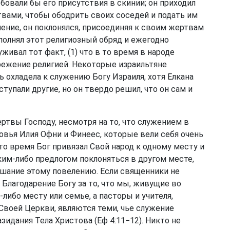
бовали бы его присутствия в скинии; он приходил
вами, чтобы ободрить своих соседей и подать им
ние, он поклонялся, присоединяя к своим жертвам
полнял этот религиозный обряд и ежегодно
живал тот факт, (1) что в то время в народе
режение религией. Некоторые израильтяне
ь охладела к служению Богу Израиля, хотя Елкана
тупали другие, но он твердо решил, что он сам и
ертвы Господу, несмотря на то, что служением в
вья Илия Офни и Финеес, которые вели себя очень
то время Бог привязал Свой народ к одному месту и
ким-либо предлогом поклоняться в другом месте,
ушание этому повелению. Если священники не
 Благодарение Богу за то, что мы, живущие во
либо месту или семье, а пасторы и учителя,
воей Церкви, являются теми, чье служение
зидания Тела Христова (
Еф 4:11−12
). Никто не