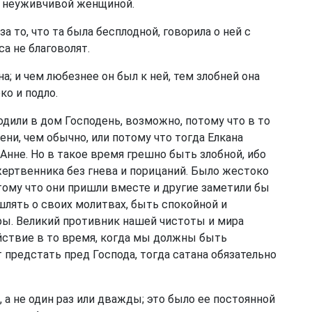
и неуживчивой женщиной.
за то, что та была бесплодной, говорила о ней с
а не благоволят.
на; и чем любезнее он был к ней, тем злобней она
ко и подло.
ходили в дом Господень, возможно, потому что в то
ни, чем обычно, или потому что тогда Елкана
нне. Но в такое время грешно быть злобной, ибо
ертвенника без гнева и порицаний. Было жестоко
отому что они пришли вместе и другие заметили бы
ышлять о своих молитвах, быть спокойной и
оры. Великий противник нашей чистоты и мира
йствие в то время, когда мы должны быть
предстать пред Господа, тогда сатана обязательно
д, а не один раз или дважды; это было ее постоянной