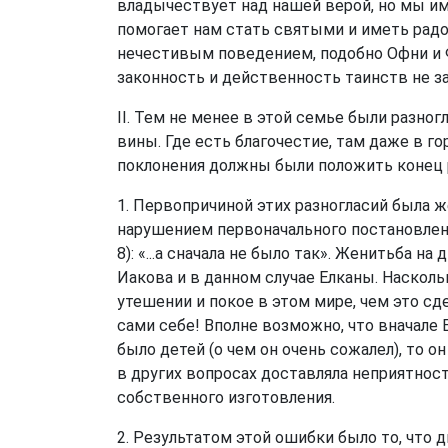
владычествует над нашей верой, но мы и
помогает нам стать святыми и иметь радо
нечестивым поведением, подобно Офни и 
законность и действенность таинств не за
II. Тем не менее в этой семье были разног
вины. Где есть благочестие, там даже в 
поклонения должны были положить конец р
1. Первопричиной этих разногласий была ж
нарушением первоначального постановления
8
): «...а сначала не было так». Женитьба н
Иакова и в данном случае Елканы. Наскол
утешении и покое в этом мире, чем это с
сами себе! Вполне возможно, что вначале Ел
было детей (о чем он очень сожалел), то о
в других вопросах доставляла неприятност
собственного изготовления.
2. Результатом этой ошибки было то, что 