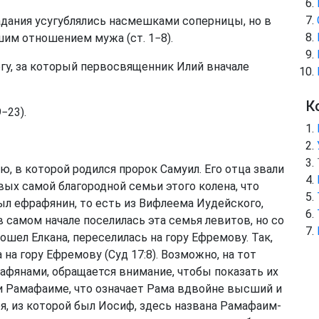
традания усугублялись насмешками соперницы, но в
ошим отношением мужа (
ст. 1−8
).
Богу, за который первосвященник Илий вначале
К
9−23
).
, в которой родился пророк Самуил. Его отца звали
ых самой благородной семьи этого колена, что
был ефрафянин, то есть из Вифлеема Иудейского,
 в самом начале поселилась эта семья левитов, но со
ошел Елкана, переселилась на гору Ефремову. Так,
 на гору Ефремову (
Суд 17:8
). Возможно, на тот
афянами, обращается внимание, чтобы показать их
ли Рамафаиме, что означает Рама вдвойне высший и
, из которой был Иосиф, здесь названа Рамафаим-