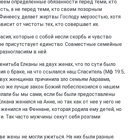
меем определенные обязанности перед теми, кто
сть, а не перед теми, кто своим позорным
Финеесу, делает жертвы Господу мерзостью, хотя
висит от чистоты тех, кто совершает их.
ласия, которые с собой несли скорбь и чувство
горе присутствует единство. Совместные семейные
азногласиям в ней.
енитьба Елканы на двух женах, что по сути было
 о браке, на что ссылался наш Спаситель (
Мф 19:5,
а двух женщинах причинила зло семьям Авраама,
ько же лучше закон Божий побеспокоился о нашем
делали бы мы сами, если бы были предоставлены
кана женился на Анне, но так как от нее у него не
н женился на Феннане, которая родила ему детей, но
и. Так часто мужчины секут себя розгами
две жены не могли ужиться. На них были разные