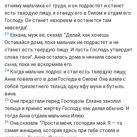
отниму мальчика от груди, и он подрастёт и станет
есть твёрдую пищу, я отведу его в Силом и отдам его
Господу. Он станет назореем и останется там
навсегда".
23
Елкана, муж её, сказал: "Делай, как хочешь.
Оставайся дома, пока мальчик не подрастёт и не
станет есть твёрдую пищу. И пусть Господь утвердит
слова твои". Анна осталась дома и нянчила своего
сына, пока не вскормила его.
24
Когда мальчик подрос и стал есть твёрдую пищу,
Анна повела его в дом Господа в Силом. Она взяла с
собой трёхлетнего тельца, одну ефу муки и бутыль
вина.
25
Они предстали перед Господом. Елкана заколол
тельца и принёс жертву Господу, как делал обычно. И
тогда Анна отдала мальчика Илию.
26
Она сказала: "Прости меня, господин мой. Я — та
самая женщина, которая здесь при тебе стояла и