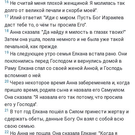
16
Не считай меня плохой женщиной. Я молилась так
долго от великой печали и скорби моей".
17
Илий ответил: "Иди с миром. Пусть Бог Израилев
даст тебе то, о чём ты просила Его".
18
Анна сказала: "Да найду я милость в глазах твоих!"
Затем она ушла, поела немного и не была уже такой
печальной, как прежде.
19
На следующее утро семья Елкана встала рано. Они
поклонились перед Господом и вернулись домой в
Раму. Елкана спал со своей женой Анной, и Господь
вспомнил о ней.
20
Через некоторое время Анна забеременела и, когда
пришло время, родила сына и назвала его Самуилом.
Она сказала: "Я назвала его так потому, что просила
его у Господа".
21
В тот год Елкана пошёл в Силом принести жертву и
сдержать обеты, данные Богу. Он взял с собой всю
свою семью.
22
Но Анна не пошла. Она сказала Елкане: "Когда я