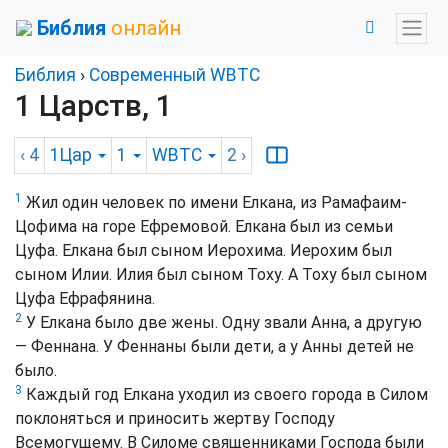
Библия
онлайн
Библия
›
Cовременный WBTC
1 Царств, 1
‹ 4
1Цар
1
WBTC
2
›
1
Жил один человек по имени Елкана, из Рамафаим-
Цофима на горе Ефремовой. Елкана был из семьи
Цуфа. Елкана был сыном Иерохима. Иерохим был
сыном Илии. Илия был сыном Тоху. А Тоху был сыном
Цуфа Ефрафянина.
2
У Елкана было две жены. Одну звали Анна, а другую
— Феннана. У Феннаны были дети, а у Анны детей не
было.
3
Каждый год Елкана уходил из своего города в Силом
поклоняться и приносить жертву Господу
Всемогущему. В Силоме священниками Господа были