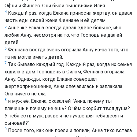
Офни и Финеес. Они были сыновьями Илия.
4
Каждый раз, когда Елкана приносил жертву, он давал
часть еды своей жене Феннане и её детям.
5
Анне же Елкана всегда давал вдвое больше, ибо
любил Анну, несмотря на то, что Господь не дал ей
детей.
6
Феннана всегда очень огорчала Анну из-за того, что
та не могла иметь детей.
7
Так бывало каждый год. Каждый раз, когда их семья
ходила в дом Господень в Силом, Феннана огорчала
Анну. Однажды, когда Елкана совершал
жертвоприношение, Анна опечалилась и заплакала.
Она ничего не ела,
8
и муж её, Елкана, сказал ей: "Анна, почему ты
плачешь и почему не ешь? О чём скорбит твоя душа?
У тебя есть муж, разве я не лучше для тебя десяти
сыновей?"
9
После того, как они поели и попили, Анна тихо встала