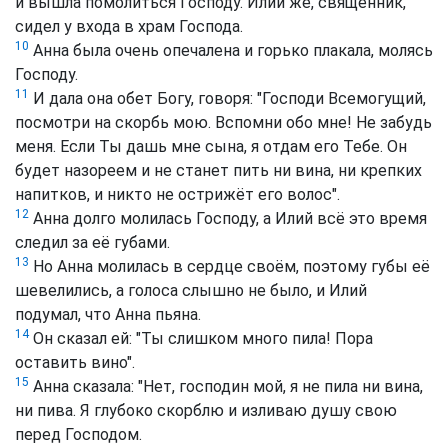
и вышла помолиться Господу. Илий же, священник,
сидел у входа в храм Господа.
10
Анна была очень опечалена и горько плакала, молясь
Господу.
11
И дала она обет Богу, говоря: "Господи Всемогущий,
посмотри на скорбь мою. Вспомни обо мне! Не забудь
меня. Если Ты дашь мне сына, я отдам его Тебе. Он
будет назореем и не станет пить ни вина, ни крепких
напитков, и никто не острижёт его волос".
12
Анна долго молилась Господу, а Илий всё это время
следил за её губами.
13
Но Анна молилась в сердце своём, поэтому губы её
шевелились, а голоса слышно не было, и Илий
подумал, что Анна пьяна.
14
Он сказал ей: "Ты слишком много пила! Пора
оставить вино".
15
Анна сказала: "Нет, господин мой, я не пила ни вина,
ни пива. Я глубоко скорблю и изливаю душу свою
перед Господом.