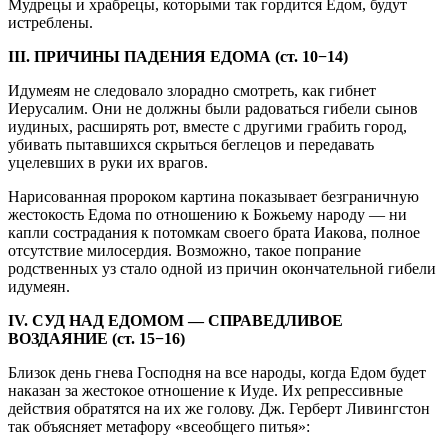
Мудрецы и храбрецы, которыми так гордится Едом, будут
истреблены.
III. ПРИЧИНЫ ПАДЕНИЯ ЕДОМА (ст. 10−14)
Идумеям не следовало злорадно смотреть, как гибнет
Иерусалим. Они не должны были радоваться гибели сынов
иудиных, расширять рот, вместе с другими грабить город,
убивать пытавшихся скрыться беглецов и передавать
уцелевших в руки их врагов.
Нарисованная пророком картина показывает безграничную
жестокость Едома по отношению к Божьему народу — ни
капли сострадания к потомкам своего брата Иакова, полное
отсутствие милосердия. Возможно, такое попрание
родственных уз стало одной из причин окончательной гибели
идумеян.
IV. СУД НАД ЕДОМОМ — СПРАВЕДЛИВОЕ
ВОЗДАЯНИЕ (ст. 15−16)
Близок день гнева Господня на все народы, когда Едом будет
наказан за жестокое отношение к Иуде. Их репрессивные
действия обратятся на их же голову. Дж. Герберт Ливингстон
так объясняет метафору «всеобщего питья»: