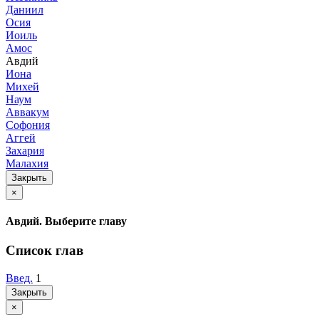
Даниил
Осия
Иоиль
Амос
Авдий
Иона
Михей
Наум
Аввакум
Софония
Аггей
Захария
Малахия
Закрыть
×
Авдий. Выберите главу
Список глав
Введ.
1
Закрыть
×