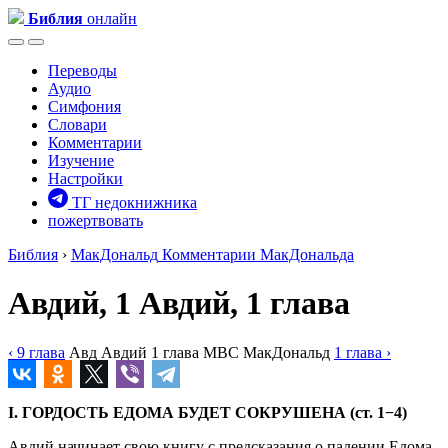
Библия
онлайн
Переводы
Аудио
Симфония
Словари
Комментарии
Изучение
Настройки
ТГ недокнижника
пожертвовать
Библия
›
МакДональд
Комментарии МакДональда
Авдий, 1
Авдий, 1 глава
‹ 9
глава
Авд
Авдий
1
глава
MBC
МакДональд
1
глава
›
I. ГОРДОСТЬ ЕДОМА БУДЕТ СОКРУШЕНА (ст. 1−4)
Авдий начинает свою книгу с предсказания о падении Едома