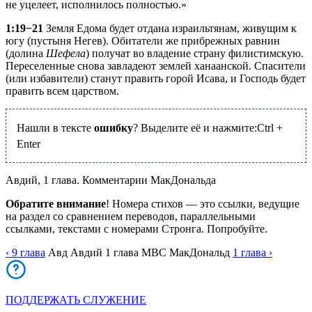
не уцелеет, исполнилось полностью.»
1:19−21
Земля Едома будет отдана израильтянам, живущим к
югу (пустыня Негев). Обитатели же прибрежных равнин
(долина
Шефела
) получат во владение страну филистимскую.
Переселенные снова завладеют землей ханаанской. Спасители
(или избавители) станут править горой Исава, и Господь будет
править всем царством.
Нашли в тексте
ошибку
? Выделите её и нажмите:
Ctrl
+
Enter
Авдий, 1 глава. Комментарии МакДональда
Обратите внимание
! Номера стихов — это ссылки, ведущие
на раздел со сравнением переводов, параллельными
ссылками, текстами с номерами Стронга. Попробуйте.
‹ 9
глава
Авд
Авдий
1
глава
MBC
МакДональд
1
глава
›
ПОДДЕРЖАТЬ СЛУЖЕНИЕ