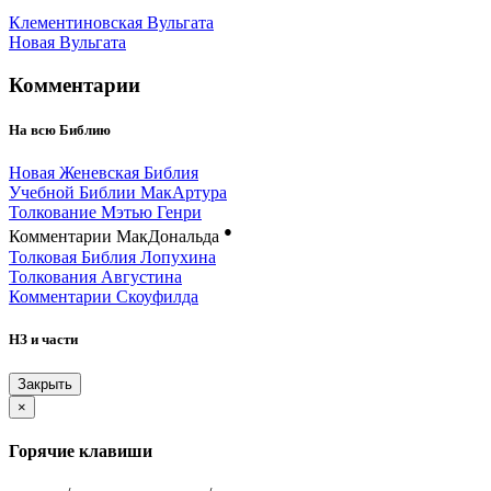
Клементиновская Вульгата
Новая Вульгата
Комментарии
На всю Библию
Новая Женевская Библия
Учебной Библии МакАртура
Толкование Мэтью Генри
●
Комментарии МакДональда
Толковая Библия Лопухина
Толкования Августина
Комментарии Скоуфилда
НЗ и части
Закрыть
×
Горячие клавиши