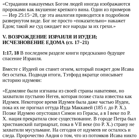
«Страдания наказуемых Богом людей иногда изображаются
пророками как вкушение крепкого вина. Один из примеров
—
Иер 25:15−28
, где эта аналогия приводится в подробном
развернутом виде. Бог не просто «показательно» накажет
Едом; такой же суд ожидает все народы за их грехи.»
V. ВОЗРОЖДЕНИЕ ИЗРАИЛЯ И ИУДЕИ;
ИСЧЕЗНОВЕНИЕ ЕДОМА (ст. 17−21)
1:17, 18
В последнем разделе книги предсказано будущее
спасение Израиля.
Вместе с Иудеей он станет огнем, который пожрет дом Исава
без остатка. Подводя итоги, Тэтфорд вкратце описывает
историю идумеян:
«Едомляне были изгнаны из своей страны наватеями, но
захватили пустыню Негев, которая позже стала известна как
Идумея. Некоторое время Идумея была даже частью Иудеи,
пока их не прогнал оттуда Иуда Маккавей (185 г. до Р. Х.).
Позже Идумею опустошил Симон из Герасы, а в I веке по Р.
Х. нация прекратила свое существование. В городе Петра был
христианский патриархат, пока в VII веке (по Р. Х.) страну не
захватили мусульмане. На сегодня от идумеев не осталось и
следа. Пророчество Авдия о том, что из потомков Исава никто