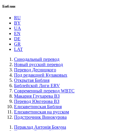
Библии
RU
BY
UA
EN
DE
GR
LAT
Синодальный перевод
Новый русский перевод
Перевод Десницкого
Под редакцией Кулаковых
Открытая Библия
Библейской Лиги ERV
Cовременный перевод WBTC
Макария Глухарева ВЗ
Перевод Юнгерова ВЗ
Елизаветинская Библия
Елизаветинская на русском
Подстрочник Винокурова
Пераклад Антонія Бокуна