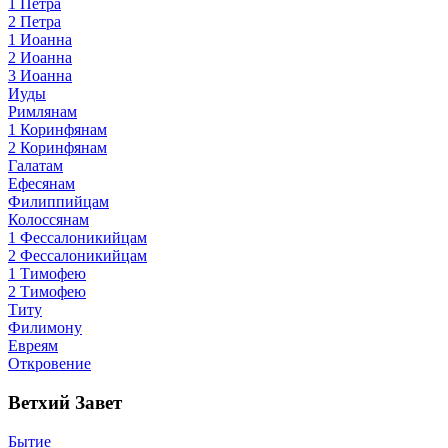
1 Петра
2 Петра
1 Иоанна
2 Иоанна
3 Иоанна
Иуды
Римлянам
1 Коринфянам
2 Коринфянам
Галатам
Ефесянам
Филиппийцам
Колоссянам
1 Фессалоникийцам
2 Фессалоникийцам
1 Тимофею
2 Тимофею
Титу
Филимону
Евреям
Откровение
Ветхий Завет
Бытие