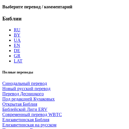
Выберите перевод / комментарий
Библии
RU
BY
UA
EN
DE
GR
LAT
Полные переводы
Синодальный перевод
Новый русский перевод
Перевод Десницкого
Под редакцией Кулаковых
Открытая Библия
Библейской Лиги ERV
Cовременный перевод WBTC
Елизаветинская Библия
Елизаветинская на русском