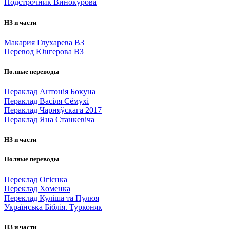
Подстрочник Винокурова
НЗ и части
Макария Глухарева ВЗ
Перевод Юнгерова ВЗ
Полные переводы
Пераклад Антонія Бокуна
Пераклад Васіля Сёмухі
Пераклад Чарняўскага 2017
Пераклад Яна Станкевіча
НЗ и части
Полные переводы
Переклад Огієнка
Переклад Хоменка
Переклад Куліша та Пулюя
Українська Біблія. Турконяк
НЗ и части