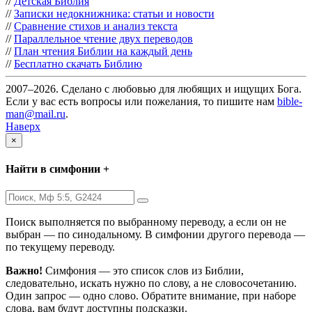
//
Детская Библия
//
Записки недокнижника: статьи и новости
//
Сравнение стихов и анализ текста
//
Параллельное чтение двух переводов
//
План чтения Библии на каждый день
//
Бесплатно скачать Библию
2007–2026. Сделано с любовью для любящих и ищущих Бога.
Если у вас есть вопросы или пожелания, то пишите нам
bible-
man@mail.ru
.
Наверх
×
Найти в симфонии +
Поиск выполняется по выбранному переводу, а если он не
выбран — по синодальному. В симфонии другого перевода —
по текущему переводу.
Важно!
Симфония — это список слов из Библии,
следовательно, искать нужно по слову, а не словосочетанию.
Один запрос — одно слово. Обратите внимание, при наборе
слова, вам будут доступны подсказки.