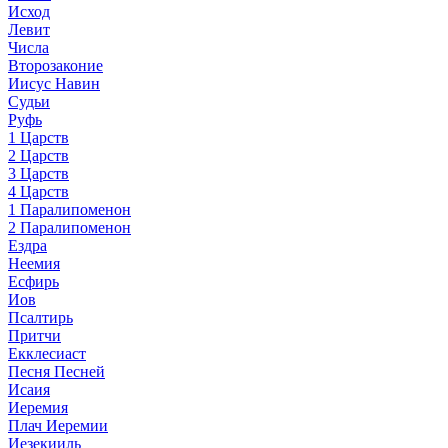
Исход
Левит
Числа
Второзаконие
Иисус Навин
Судьи
Руфь
1 Царств
2 Царств
3 Царств
4 Царств
1 Паралипоменон
2 Паралипоменон
Ездра
Неемия
Есфирь
Иов
Псалтирь
Притчи
Екклесиаст
Песня Песней
Исаия
Иеремия
Плач Иеремии
Иезекииль