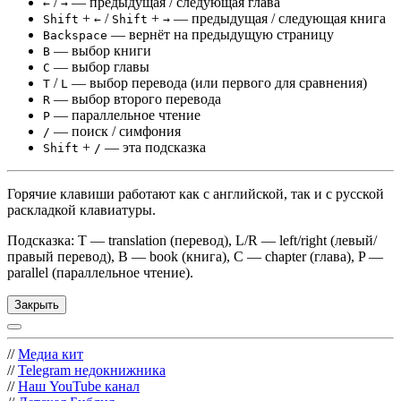
/
— предыдущая / следующая глава
←
→
+
/
+
— предыдущая / следующая книга
Shift
←
Shift
→
— вернёт на предыдущую страницу
Backspace
— выбор книги
B
— выбор главы
C
/
— выбор перевода (или первого для сравнения)
T
L
— выбор второго перевода
R
— параллельное чтение
P
— поиск / симфония
/
+
— эта подсказка
Shift
/
Горячие клавиши работают как с английской, так и с русской
раскладкой клавиатуры.
Подсказка: T — translation (перевод), L/R — left/right (левый/
правый перевод), B — book (книга), C — chapter (глава), P —
parallel (параллельное чтение).
Закрыть
//
Медиа кит
//
Telegram недокнижника
//
Наш YouTube канал