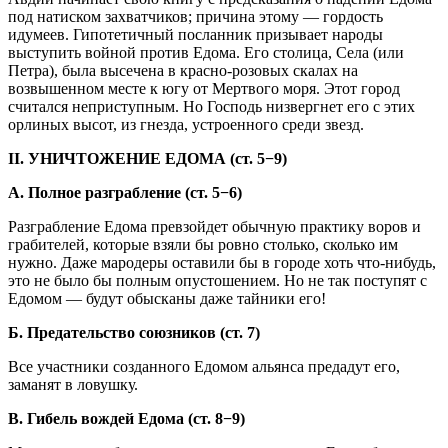
под натиском захватчиков; причина этому — гордость
идумеев. Гипотетичный посланник призывает народы
выступить войной против Едома. Его столица, Села (или
Петра), была высечена в красно-розовых скалах на
возвышенном месте к югу от Мертвого моря. Этот город
считался неприступным. Но Господь низвергнет его с этих
орлиных высот, из гнезда, устроенного среди звезд.
II. УНИЧТОЖЕНИЕ ЕДОМА (ст. 5−9)
А. Полное разграбление (ст. 5−6)
Разграбление Едома превзойдет обычную практику воров и
грабителей, которые взяли бы ровно столько, сколько им
нужно. Даже мародеры оставили бы в городе хоть что-нибудь,
это не было бы полным опустошением. Но не так поступят с
Едомом — будут обысканы даже тайники его!
Б. Предательство союзников (ст. 7)
Все участники созданного Едомом альянса предадут его,
заманят в ловушку.
В. Гибель вождей Едома (ст. 8−9)