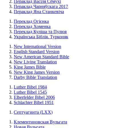
Пераклад Васіля Сёмухі
Пераклад Чарняўскага 2017
Пераклад Яна Станкевіча
Переклад Огієнка
Переклад Хоменка
Переклад Куліша та Пулюя
Українська Біблія. Турконяк
New International Version
English Standard Version
New American Standard Bible
New Living Translation
King James Bible
New King James Version
Darby Bible Translation
Luther Bibel 1984
Luther Bibel 1545
Elberfelder Bibel 2006
Schlachter Bibel 1951
Септуагинта (LXX)
Клементиновская Вульгата
Новая Вульгата