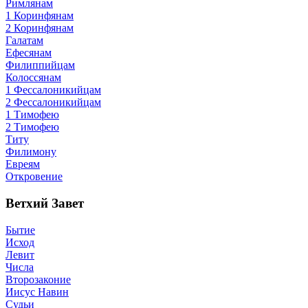
Римлянам
1 Коринфянам
2 Коринфянам
Галатам
Ефесянам
Филиппийцам
Колоссянам
1 Фессалоникийцам
2 Фессалоникийцам
1 Тимофею
2 Тимофею
Титу
Филимону
Евреям
Откровение
Ветхий Завет
Бытие
Исход
Левит
Числа
Второзаконие
Иисус Навин
Судьи