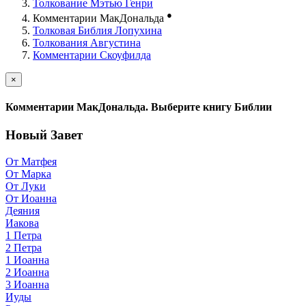
Толкование Мэтью Генри
●
Комментарии МакДональда
Толковая Библия Лопухина
Толкования Августина
Комментарии Скоуфилда
×
Комментарии МакДональда. Выберите книгу Библии
Новый Завет
От Матфея
От Марка
От Луки
От Иоанна
Деяния
Иакова
1 Петра
2 Петра
1 Иоанна
2 Иоанна
3 Иоанна
Иуды