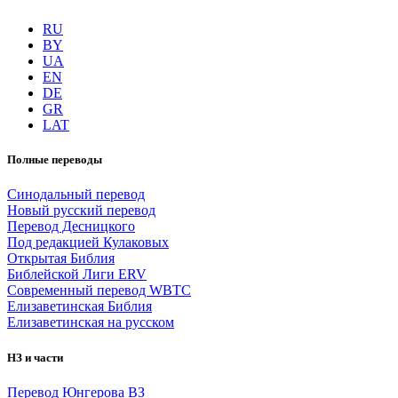
RU
BY
UA
EN
DE
GR
LAT
Полные переводы
Синодальный перевод
Новый русский перевод
Перевод Десницкого
Под редакцией Кулаковых
Открытая Библия
Библейской Лиги ERV
Cовременный перевод WBTC
Елизаветинская Библия
Елизаветинская на русском
НЗ и части
Перевод Юнгерова ВЗ