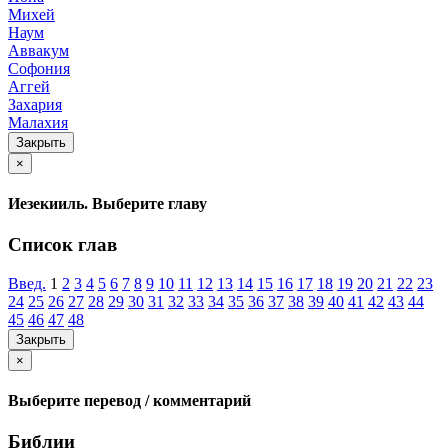
Михей
Наум
Аввакум
Софония
Аггей
Захария
Малахия
Закрыть
×
Иезекииль. Выберите главу
Список глав
Введ.
1
2
3
4
5
6
7
8
9
10
11
12
13
14
15
16
17
18
19
20
21
22
23
24
25
26
27
28
29
30
31
32
33
34
35
36
37
38
39
40
41
42
43
44
45
46
47
48
Закрыть
×
Выберите перевод / комментарий
Библии