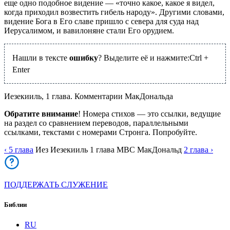
еще одно подобное видение — «точно какое, какое я видел,
когда приходил возвестить гибель народу». Другими словами,
видение Бога в Его славе пришло с севера для суда над
Иерусалимом, и вавилоняне стали Его орудием.
Нашли в тексте
ошибку
? Выделите её и нажмите:
Ctrl
+
Enter
Иезекииль, 1 глава. Комментарии МакДональда
Обратите внимание
! Номера стихов — это ссылки, ведущие
на раздел со сравнением переводов, параллельными
ссылками, текстами с номерами Стронга. Попробуйте.
‹ 5
глава
Иез
Иезекииль
1
глава
MBC
МакДональд
2
глава
›
ПОДДЕРЖАТЬ СЛУЖЕНИЕ
Библии
RU