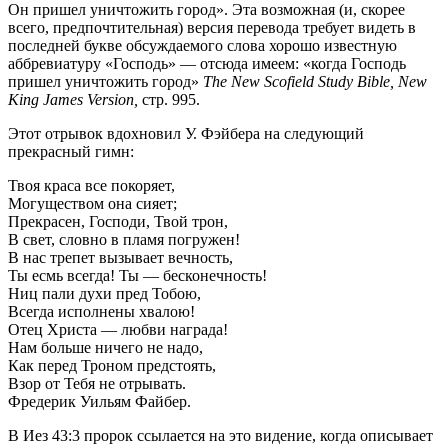
Он пришел уничтожить город». Эта возможная (и, скорее
всего, предпочтительная) версия перевода требует видеть в
последней букве обсуждаемого слова хорошо известную
аббревиатуру «Господь» — отсюда имеем: «когда Господь
пришел уничтожить город»
The New Scofield Study Bible, New
King James Version,
стр. 995.
Этот отрывок вдохновил У. Фэйбера на следующий
прекрасный гимн:
Твоя краса все покоряет,
Могуществом она сияет;
Прекрасен, Господи, Твой трон,
В свет, словно в пламя погружен!
В нас трепет вызывает вечность,
Ты есмь всегда! Ты — бесконечность!
Ниц пали духи пред Тобою,
Всегда исполнены хвалою!
Отец Христа — любви награда!
Нам больше ничего не надо,
Как перед Троном предстоять,
Взор от Тебя не отрывать.
Фредерик Уильям Файбер.
В
Иез 43:3
пророк ссылается на это видение, когда описывает