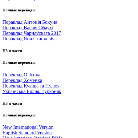
Полные переводы
Пераклад Антонія Бокуна
Пераклад Васіля Сёмухі
Пераклад Чарняўскага 2017
Пераклад Яна Станкевіча
НЗ и части
Полные переводы
Переклад Огієнка
Переклад Хоменка
Переклад Куліша та Пулюя
Українська Біблія. Турконяк
НЗ и части
Полные переводы
New International Version
English Standard Version