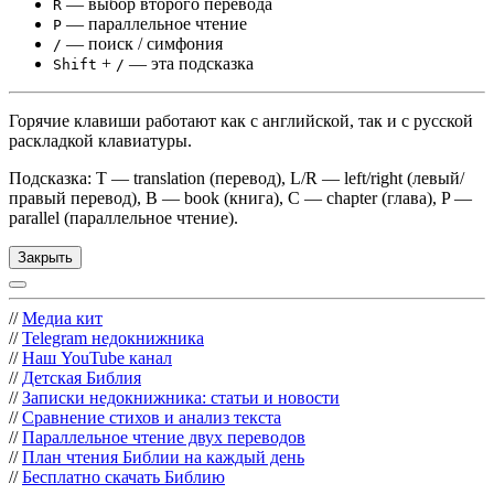
— выбор второго перевода
R
— параллельное чтение
P
— поиск / симфония
/
+
— эта подсказка
Shift
/
Горячие клавиши работают как с английской, так и с русской
раскладкой клавиатуры.
Подсказка: T — translation (перевод), L/R — left/right (левый/
правый перевод), B — book (книга), C — chapter (глава), P —
parallel (параллельное чтение).
Закрыть
//
Медиа кит
//
Telegram недокнижника
//
Наш YouTube канал
//
Детская Библия
//
Записки недокнижника: статьи и новости
//
Сравнение стихов и анализ текста
//
Параллельное чтение двух переводов
//
План чтения Библии на каждый день
//
Бесплатно скачать Библию