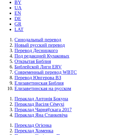
BY
UA
EN
DE
GR
LAT
Синодальный перевод
Новый русский перевод
Перевод Десницкого
Под редакцией Кулаковых
Открытая Библия
Библейской Лиги ERV
Cовременный перевод WBTC
Перевод Юнгерова ВЗ
Елизаветинская Библия
Елизаветинская на русском
Пераклад Антонія Бокуна
Пераклад Васіля Сёмухі
Пераклад Чарняўскага 2017
Пераклад Яна Станкевіча
Переклад Огієнка
Переклад Хоменка