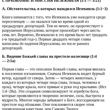
I. ПРИЗВАНИЕ И МИССИЯ ИЕЗЕКИИЛЯ (1:1 — 3:21)
А. Обстоятельства, в которых находился Иезекииль (1:1−3)
Книга начинается с того, что Иезекииль уже находится среди
переселенцев — он оказался там во время одной из
предыдущих депортаций. Тем не менее, он пророчествует о
разрушении Иерусалима, которое произойдет через шесть-
семь лет. Вероятно, Иезекиилю в это время было лет тридцать
(«в тридцатый год»). Первые двадцать четыре главы
написаны
до
падения Иерусалима, но
после
ранних
депортаций.
Б. Видение Божьей славы на престоле-колеснице (1:4
— 2:1а)
Первая глава — это описание Божьей славы, которая явилась
в поселении изгнанников. Сначала Иезекииль видит бурный
ветер, идущий от севера. Затем — четырех животных, у
каждого из которых четыре лица (льва, тельца, человека и
орла), четыре крыла, ноги прямые и руки под крыльями. (
Иез
1:4−28
а). Эти создания символизируют те атрибуты Бога,
которые проявляются в творении: величие, сила, быстрота и
мудрость. Многие народы забывают о Боге, восседающем на
престоле над облаками. Они поклоняются скорее этим
проявленным качествам, чем Самому Творцу.