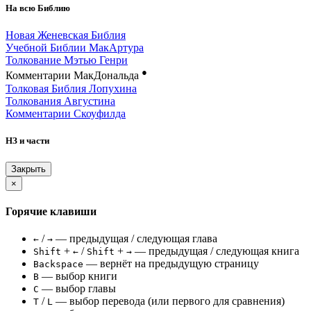
На всю Библию
Новая Женевская Библия
Учебной Библии МакАртура
Толкование Мэтью Генри
●
Комментарии МакДональда
Толковая Библия Лопухина
Толкования Августина
Комментарии Скоуфилда
НЗ и части
Закрыть
×
Горячие клавиши
/
— предыдущая / следующая глава
←
→
+
/
+
— предыдущая / следующая книга
Shift
←
Shift
→
— вернёт на предыдущую страницу
Backspace
— выбор книги
B
— выбор главы
C
/
— выбор перевода (или первого для сравнения)
T
L