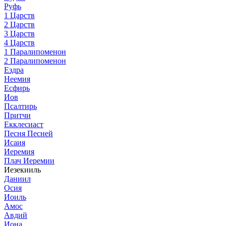
Руфь
1 Царств
2 Царств
3 Царств
4 Царств
1 Паралипоменон
2 Паралипоменон
Ездра
Неемия
Есфирь
Иов
Псалтирь
Притчи
Екклесиаст
Песня Песней
Исаия
Иеремия
Плач Иеремии
Иезекииль
Даниил
Осия
Иоиль
Амос
Авдий
Иона