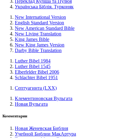
Переклад Куліша та Пулюя
Українська Біблія. Турконяк
New International Version
English Standard Version
New American Standard Bible
New Living Translation
King James Bible
New King James Version
Darby Bible Translation
Luther Bibel 1984
Luther Bibel 1545
Elberfelder Bibel 2006
Schlachter Bibel 1951
Септуагинта (LXX)
Клементиновская Вульгата
Новая Вульгата
Комментарии
Новая Женевская Библия
Учебной Библии МакАртура