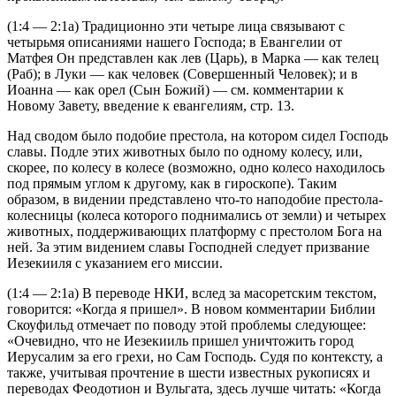
(1:4 — 2:1а) Традиционно эти четыре лица связывают с
четырьмя описаниями нашего Господа; в Евангелии от
Матфея Он представлен как лев (Царь), в Марка — как телец
(Раб); в Луки — как человек (Совершенный Человек); и в
Иоанна — как орел (Сын Божий) — см. комментарии к
Новому Завету, введение к евангелиям, стр. 13.
Над сводом было подобие престола, на котором сидел Господь
славы. Подле этих животных было по одному колесу, или,
скорее, по колесу в колесе (возможно, одно колесо находилось
под прямым углом к другому, как в гироскопе). Таким
образом, в видении представлено что-то наподобие престола-
колесницы (колеса которого поднимались от земли) и четырех
животных, поддерживающих платформу с престолом Бога на
ней. За этим видением славы Господней следует призвание
Иезекииля с указанием его миссии.
(1:4 — 2:1а) В переводе НКИ, вслед за масоретским текстом,
говорится: «Когда я пришел». В новом комментарии Библии
Скоуфильд отмечает по поводу этой проблемы следующее:
«Очевидно, что не Иезекииль пришел уничтожить город
Иерусалим за его грехи, но Сам Господь. Судя по контексту, а
также, учитывая прочтение в шести известных рукописях и
переводах Феодотион и Вульгата, здесь лучше читать: «Когда