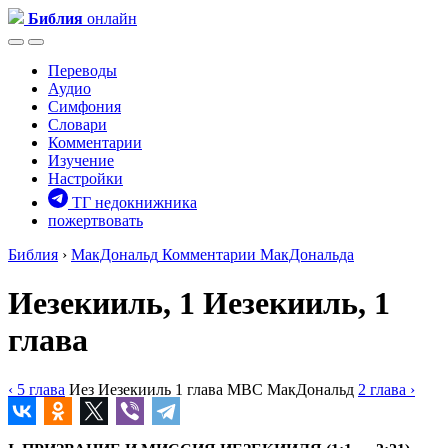
Библия
онлайн
Переводы
Аудио
Симфония
Словари
Комментарии
Изучение
Настройки
ТГ недокнижника
пожертвовать
Библия
›
МакДональд
Комментарии МакДональда
Иезекииль, 1
Иезекииль, 1
глава
‹ 5
глава
Иез
Иезекииль
1
глава
MBC
МакДональд
2
глава
›