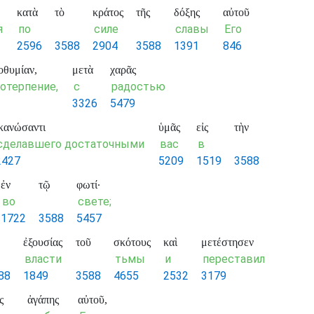
κατὰ
τὸ
κράτος
τῆς
δόξης
αὐτοῦ
я
по
силе
славы
Его
2596
3588
2904
3588
1391
846
οθυμίαν,
μετὰ
χαρᾶς
отерпение,
с
радостью
3326
5479
ἱκανώσαντι
ὑμᾶς
εἰς
τὴν
сделавшего достаточными
вас
в
2427
5209
1519
3588
ἐν
τῷ
φωτί·
во
свете;
1722
3588
5457
ἐξουσίας
τοῦ
σκότους
καὶ
μετέστησεν
власти
тьмы
и
переставил
88
1849
3588
4655
2532
3179
ς
ἀγάπης
αὐτοῦ,