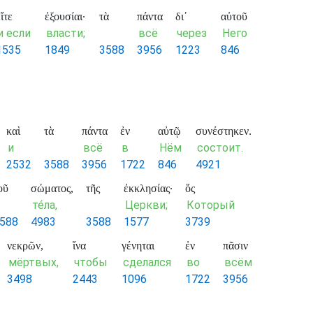
ἴτε
ἐξουσίαι·
τὰ
πάντα
δι᾽
αὐτοῦ
и если
власти;
всё
через
Него
1535
1849
3588
3956
1223
846
καὶ
τὰ
πάντα
ἐν
αὐτῷ
συνέστηκεν.
и
всё
в
Нём
состоит.
2532
3588
3956
1722
846
4921
οῦ
σώματος,
τῆς
ἐκκλησίας·
ὅς
те́ла,
Церкви;
Который
588
4983
3588
1577
3739
νεκρῶν,
ἵνα
γένηται
ἐν
πᾶσιν
мёртвых,
чтобы
сделался
во
всём
3498
2443
1096
1722
3956