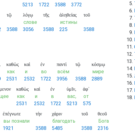
5213
1722
3588
3772
τῷ
λόγῳ
τῆς
ἀληθείας
τοῦ
слове
истины
2
3588
3056
3588
225
3588
,
καθὼς
καὶ
ἐν
παντὶ
τῷ
κόσμῳ
как
и
во
всём
мире
9
2531
2532
1722
3956
3588
2889
μενον
καθὼς
καὶ
ἐν
ὑμῖν,
ἀφ᾽
ущее
как
и
в
вас,
от
2531
2532
1722
5213
575
ἐπέγνωτε
τὴν
χάριν
τοῦ
θεοῦ
вы познали
благодать
Бога
1921
3588
5485
3588
2316