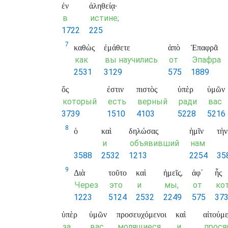
ἐν
ἀληθείᾳ·
в
истине;
1722
225
7
καθὼς
ἐμάθετε
ἀπὸ
Ἐπαφρᾶ
как
вы научились
от
Эпафра
2531
3129
575
1889
ὅς
ἐστιν
πιστὸς
ὑπὲρ
ὑμῶν
который
есть
верный
ради
вас
3739
1510
4103
5228
5216
8
ὁ
καὶ
δηλώσας
ἡμῖν
τὴν
и
объявивший
нам
3588
2532
1213
2254
35
9
Διὰ
τοῦτο
καὶ
ἡμεῖς,
ἀφ᾽
ἧς
Через
это
и
мы,
от
ко
1223
5124
2532
2249
575
37
ὑπὲρ
ὑμῶν
προσευχόμενοι
καὶ
αἰτούμε
за
вас
молящиеся
и
прося