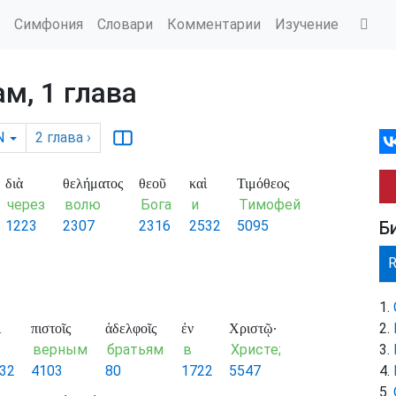
Симфония
Словари
Комментарии
Изучение
м, 1 глава
N
2
глава
›
διὰ
θελήματος
θεοῦ
καὶ
Τιμόθεος
через
волю
Бога
и
Тимофей
1223
2307
2316
2532
5095
Б
ὶ
πιστοῖς
ἀδελφοῖς
ἐν
Χριστῷ·
верным
братьям
в
Христе;
32
4103
80
1722
5547