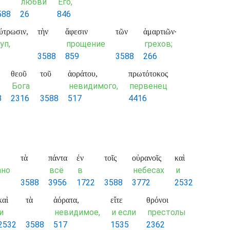
любви
Его,
588
26
846
ύτρωσιν,
τὴν
ἄφεσιν
τῶν
ἁμαρτιῶν·
уп,
прощение
грехов;
3588
859
3588
266
θεοῦ
τοῦ
ἀοράτου,
πρωτότοκος
Бога
невидимого,
первенец
8
2316
3588
517
4416
τὰ
πάντα
ἐν
τοῖς
οὐρανοῖς
καὶ
ано
всё
в
небесах
и
3588
3956
1722
3588
3772
2532
καὶ
τὰ
ἀόρατα,
εἴτε
θρόνοι
и
невидимое,
и если
престолы
2532
3588
517
1535
2362