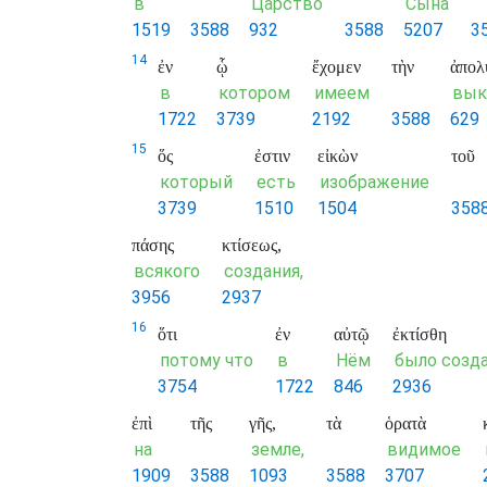
в
Царство
Сына
1519
3588
932
3588
5207
3
14
ἐν
ᾧ
ἔχομεν
τὴν
ἀπολ
в
котором
имеем
вык
1722
3739
2192
3588
629
15
ὅς
ἐστιν
εἰκὼν
τοῦ
который
есть
изображение
3739
1510
1504
358
πάσης
κτίσεως,
всякого
создания,
3956
2937
16
ὅτι
ἐν
αὐτῷ
ἐκτίσθη
потому что
в
Нём
было созд
3754
1722
846
2936
ἐπὶ
τῆς
γῆς,
τὰ
ὁρατὰ
на
земле,
видимое
1909
3588
1093
3588
3707