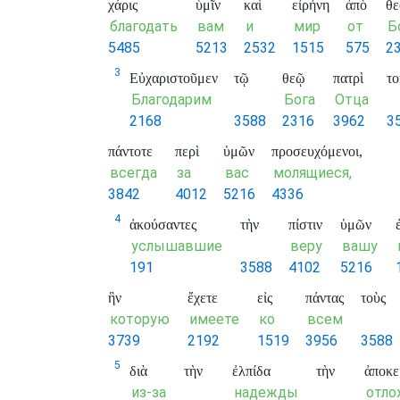
χάρις
ὑμῖν
καὶ
εἰρήνη
ἀπὸ
θε
благодать
вам
и
мир
от
Б
5485
5213
2532
1515
575
2
3
Εὐχαριστοῦμεν
τῷ
θεῷ
πατρὶ
το
Благодарим
Бога
Отца
2168
3588
2316
3962
3
πάντοτε
περὶ
ὑμῶν
προσευχόμενοι,
всегда
за
вас
молящиеся,
3842
4012
5216
4336
4
ἀκούσαντες
τὴν
πίστιν
ὑμῶν
услышавшие
веру
вашу
191
3588
4102
5216
ἣν
ἔχετε
εἰς
πάντας
τοὺς
которую
имеете
ко
всем
3739
2192
1519
3956
3588
5
διὰ
τὴν
ἐλπίδα
τὴν
ἀποκε
из-за
надежды
отло