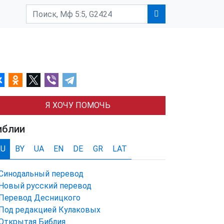
Я ХОЧУ ПОМОЧЬ
иблии
RU
BY
UA
EN
DE
GR
LAT
Синодальный перевод
Новый русский перевод
Перевод Десницкого
Под редакцией Кулаковых
Открытая Библия