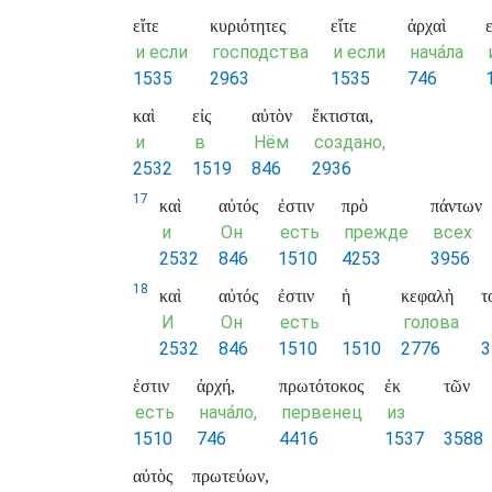
εἴτε
κυριότητες
εἴτε
ἀρχαὶ
ε
и если
господства
и если
нача́ла
1535
2963
1535
746
καὶ
εἰς
αὐτὸν
ἔκτισται,
и
в
Нём
создано,
2532
1519
846
2936
17
καὶ
αὐτός
ἐστιν
πρὸ
πάντων
и
Он
есть
прежде
всех
2532
846
1510
4253
3956
18
καὶ
αὐτός
ἐστιν
ἡ
κεφαλὴ
τ
И
Он
есть
голова
2532
846
1510
1510
2776
3
ἐστιν
ἀρχή,
πρωτότοκος
ἐκ
τῶν
есть
нача́ло,
первенец
из
1510
746
4416
1537
3588
αὐτὸς
πρωτεύων,