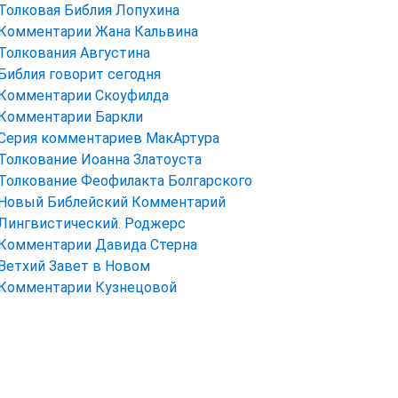
Толковая Библия Лопухина
Комментарии Жана Кальвина
Толкования Августина
Библия говорит сегодня
Комментарии Скоуфилда
Комментарии Баркли
Серия комментариев МакАртура
Толкование Иоанна Златоуста
Толкование Феофилакта Болгарского
Новый Библейский Комментарий
Лингвистический. Роджерс
Комментарии Давида Стерна
Ветхий Завет в Новом
Комментарии Кузнецовой