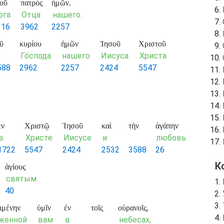
οῦ
πατρὸς
ἡμῶν.
ога
Отца
нашего.
316
3962
2257
ῦ
κυρίου
ἡμῶν
Ἰησοῦ
Χριστοῦ
Го́спода
нашего
Иисуса
Христа
588
2962
2257
2424
5547
ἐν
Χριστῷ
Ἰησοῦ
καὶ
τὴν
ἀγάπην
в
Христе
Иисусе
и
любовь
1722
5547
2424
2532
3588
26
К
ἁγίους
святым
40
ιμένην
ὑμῖν
ἐν
τοῖς
οὐρανοῖς,
женной
вам
в
небесах,