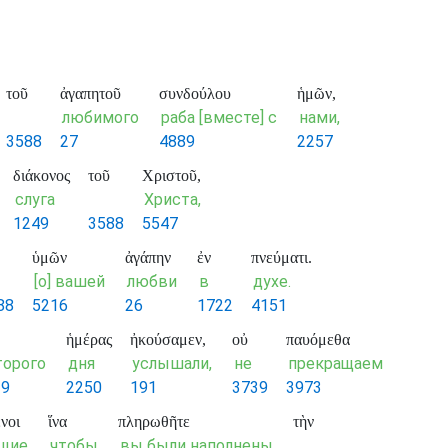
τοῦ
ἀγαπητοῦ
συνδούλου
ἡμῶν,
любимого
раба [вместе] с
нами,
3588
27
4889
2257
διάκονος
τοῦ
Χριστοῦ,
слуга
Христа,
1249
3588
5547
ὑμῶν
ἀγάπην
ἐν
πνεύματι.
[о] вашей
любви
в
духе.
88
5216
26
1722
4151
ἡμέρας
ἠκούσαμεν,
οὐ
παυόμεθα
торого
дня
услышали,
не
прекращаем
39
2250
191
3739
3973
νοι
ἵνα
πληρωθῆτε
τὴν
щие
чтобы
вы были наполнены