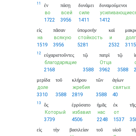
11
ἐν
πάσῃ
δυνάμει
δυναμούμενοι
во
всей
силе
усиливающиес
1722
3956
1411
1412
εἰς
πᾶσαν
ὑπομονὴν
καὶ
μακρ
на
всякую
стойкость
и
долг
1519
3956
5281
2532
3115
12
εὐχαριστοῦντες
τῷ
πατρὶ
τῷ
благодарящие
Отца
2168
3588
3962
3588
μερίδα
τοῦ
κλήρου
τῶν
ἁγίων
доле
жребия
святых
3310
3588
2819
3588
40
13
ὃς
ἐρρύσατο
ἡμᾶς
ἐκ
τῆς
Который
избавил
нас
от
3739
4506
2248
1537
35
εἰς
τὴν
βασιλείαν
τοῦ
υἱοῦ
τῆ