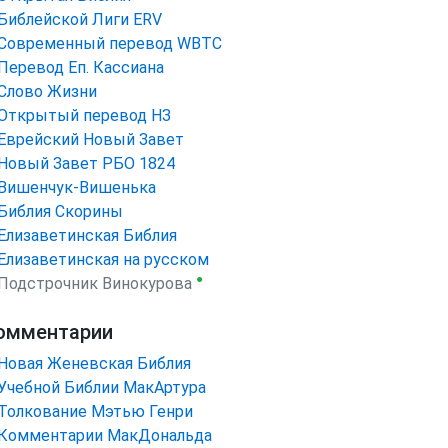
Библейской Лиги ERV
Cовременный перевод WBTC
Перевод Еп. Кассиана
Слово Жизни
Открытый перевод НЗ
Еврейский Новый Завет
Новый Завет РБО 1824
Вишенчук-Вишенька
Библия Скорины
Елизаветинская Библия
Елизаветинская на русском
●
Подстрочник Винокурова
омментарии
Новая Женевская Библия
Учебной Библии МакАртура
Толкование Мэтью Генри
Комментарии МакДональда