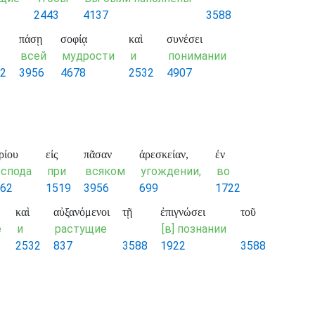
2443
4137
3588
πάσῃ
σοφίᾳ
καὶ
συνέσει
всей
мудрости
и
понимании
2
3956
4678
2532
4907
ρίου
εἰς
πᾶσαν
ἀρεσκείαν,
ἐν
́спода
при
всяком
угождении,
во
62
1519
3956
699
1722
καὶ
αὐξανόμενοι
τῇ
ἐπιγνώσει
τοῦ
е
и
растущие
[в] познании
2532
837
3588
1922
3588