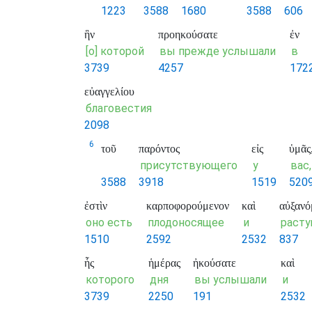
1223
3588
1680
3588
606
ἣν
προηκούσατε
ἐν
[о] которой
вы прежде услышали
в
3739
4257
172
εὐαγγελίου
благовестия
2098
6
τοῦ
παρόντος
εἰς
ὑμᾶς
присутствующего
у
вас,
3588
3918
1519
520
ἐστὶν
καρποφορούμενον
καὶ
αὐξανό
оно есть
плодоносящее
и
раст
1510
2592
2532
837
ἧς
ἡμέρας
ἠκούσατε
καὶ
которого
дня
вы услышали
и
3739
2250
191
2532