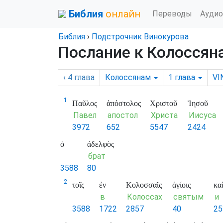
Библия
онлайн
Переводы
Аудио
Библия
›
Подстрочник Винокурова
Послание к Колоссяна
‹ 4
глава
Колоссянам
1
глава
VI
1
Παῦλος
ἀπόστολος
Χριστοῦ
Ἰησοῦ
Павел
апостол
Христа
Иисуса
3972
652
5547
2424
ὁ
ἀδελφὸς
брат
3588
80
2
τοῖς
ἐν
Κολοσσαῖς
ἁγίοις
κα
в
Колоссах
святым
и
3588
1722
2857
40
25