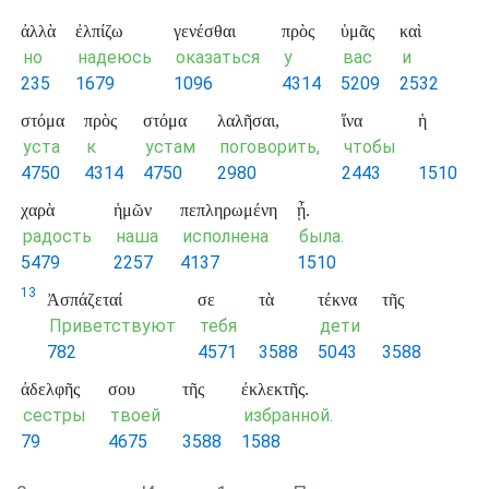
ἀλλὰ
ἐλπίζω
γενέσθαι
πρὸς
ὑμᾶς
καὶ
но
надеюсь
оказаться
у
вас
и
235
1679
1096
4314
5209
2532
στόμα
πρὸς
στόμα
λαλῆσαι,
ἵνα
ἡ
уста
к
устам
поговорить,
чтобы
4750
4314
4750
2980
2443
1510
χαρὰ
ἡμῶν
πεπληρωμένη
ᾖ.
радость
наша
исполнена
была.
5479
2257
4137
1510
13
Ἀσπάζεταί
σε
τὰ
τέκνα
τῆς
Приветствуют
тебя
дети
782
4571
3588
5043
3588
ἀδελφῆς
σου
τῆς
ἐκλεκτῆς.
сестры
твоей
избранной.
79
4675
3588
1588