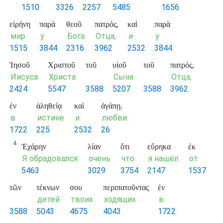
1510
3326
2257
5485
1656
εἰρήνη
παρὰ
θεοῦ
πατρός,
καὶ
παρὰ
мир
у
Бога
Отца,
и
у
1515
3844
2316
3962
2532
3844
Ἰησοῦ
Χριστοῦ
τοῦ
υἱοῦ
τοῦ
πατρός,
Иисуса
Христа
Сына
Отца,
2424
5547
3588
5207
3588
3962
ἐν
ἀληθείᾳ
καὶ
ἀγάπῃ.
в
истине
и
любви.
1722
225
2532
26
4
Ἐχάρην
λίαν
ὅτι
εὕρηκα
ἐκ
Я обрадовался
очень
что
я нашёл
от
5463
3029
3754
2147
1537
τῶν
τέκνων
σου
περιπατοῦντας
ἐν
детей
твоих
ходящих
в
3588
5043
4675
4043
1722