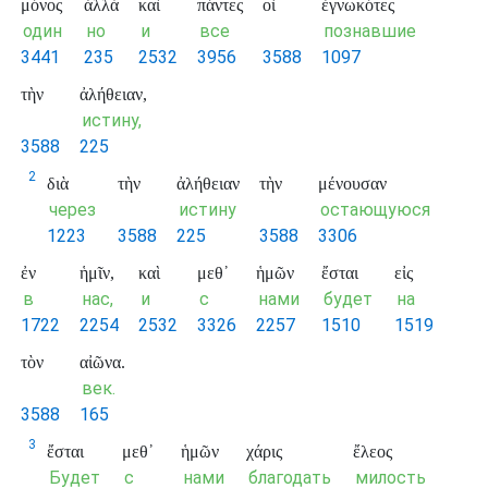
μόνος
ἀλλὰ
καὶ
πάντες
οἱ
ἐγνωκότες
один
но
и
все
познавшие
3441
235
2532
3956
3588
1097
τὴν
ἀλήθειαν,
истину,
3588
225
2
διὰ
τὴν
ἀλήθειαν
τὴν
μένουσαν
через
истину
остающуюся
1223
3588
225
3588
3306
ἐν
ἡμῖν,
καὶ
μεθ᾽
ἡμῶν
ἔσται
εἰς
в
нас,
и
с
нами
будет
на
1722
2254
2532
3326
2257
1510
1519
τὸν
αἰῶνα.
век.
3588
165
3
ἔσται
μεθ᾽
ἡμῶν
χάρις
ἔλεος
Будет
с
нами
благодать
милость