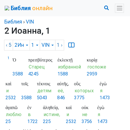
Библия
онлайн
Библия
›
VIN
2 Иоанна, 1
‹ 5
2Ин
1
VIN
1
›
1
Ὁ
πρεσβύτερος
ἐκλεκτῇ
κυρίᾳ
Старец
избранной
госпоже
3588
4245
1588
2959
καὶ
τοῖς
τέκνοις
αὐτῆς,
οὓς
ἐγὼ
и
детям
её,
которых
я
2532
3588
5043
846
3775
1473
ἀγαπῶ
ἐν
ἀληθείᾳ,
καὶ
οὐκ
ἐγὼ
люблю
в
истине,
и
не
я
25
1722
225
2532
3756
1473