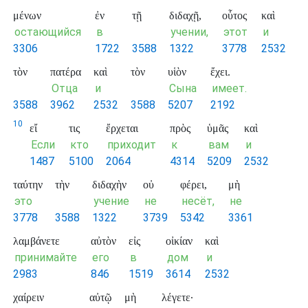
μένων
ἐν
τῇ
διδαχῇ,
οὗτος
καὶ
остающийся
в
учении,
этот
и
3306
1722
3588
1322
3778
2532
τὸν
πατέρα
καὶ
τὸν
υἱὸν
ἔχει.
Отца
и
Сына
имеет.
3588
3962
2532
3588
5207
2192
10
εἴ
τις
ἔρχεται
πρὸς
ὑμᾶς
καὶ
Если
кто
приходит
к
вам
и
1487
5100
2064
4314
5209
2532
ταύτην
τὴν
διδαχὴν
οὐ
φέρει,
μὴ
это
учение
не
несёт,
не
3778
3588
1322
3739
5342
3361
λαμβάνετε
αὐτὸν
εἰς
οἰκίαν
καὶ
принимайте
его
в
дом
и
2983
846
1519
3614
2532
χαίρειν
αὐτῷ
μὴ
λέγετε·