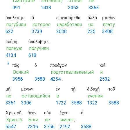
Смотри́те
за собою,
чтобы
не
991
1438
3363
3363
ἀπολέσητε
ἃ
εἰργασάμεθα
ἀλλὰ
μισθὸν
погубили
которое
наработали
но
плату
622
3739
2038
235
3408
πλήρη
ἀπολάβητε.
полную
получили.
4134
618
9
πᾶς
ὁ
προάγων
καὶ
Всякий
подготавливаемый
и
3956
3588
4254
2532
μὴ
μένων
ἐν
τῇ
διδαχῇ
τοῦ
не
остающийся
в
учении
3361
3306
1722
3588
1322
3588
Χριστοῦ
θεὸν
οὐκ
ἔχει·
ὁ
Христа
Бога
не
имеет;
5547
2316
3756
2192
3588