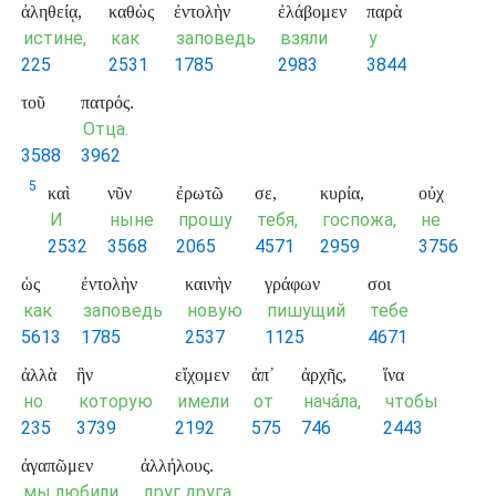
ἀληθείᾳ,
καθὼς
ἐντολὴν
ἐλάβομεν
παρὰ
истине,
как
заповедь
взяли
у
225
2531
1785
2983
3844
τοῦ
πατρός.
Отца.
3588
3962
5
καὶ
νῦν
ἐρωτῶ
σε,
κυρία,
οὐχ
И
ныне
прошу
тебя,
госпожа,
не
2532
3568
2065
4571
2959
3756
ὡς
ἐντολὴν
καινὴν
γράφων
σοι
как
заповедь
новую
пишущий
тебе
5613
1785
2537
1125
4671
ἀλλὰ
ἣν
εἴχομεν
ἀπ᾽
ἀρχῆς,
ἵνα
но
которую
имели
от
нача́ла,
чтобы
235
3739
2192
575
746
2443
ἀγαπῶμεν
ἀλλήλους.
мы любили
друг друга.