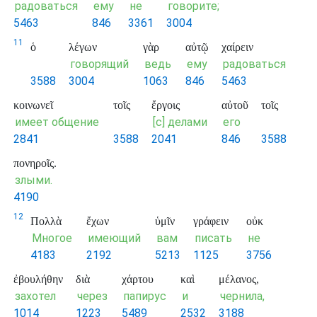
радоваться
ему
не
говорите;
5463
846
3361
3004
11
ὁ
λέγων
γὰρ
αὐτῷ
χαίρειν
говорящий
ведь
ему
радоваться
3588
3004
1063
846
5463
κοινωνεῖ
τοῖς
ἔργοις
αὐτοῦ
τοῖς
имеет общение
[с] делами
его
2841
3588
2041
846
3588
πονηροῖς.
злыми.
4190
12
Πολλὰ
ἔχων
ὑμῖν
γράφειν
οὐκ
Многое
имеющий
вам
писать
не
4183
2192
5213
1125
3756
ἐβουλήθην
διὰ
χάρτου
καὶ
μέλανος,
захотел
через
папирус
и
чернила,
1014
1223
5489
2532
3188