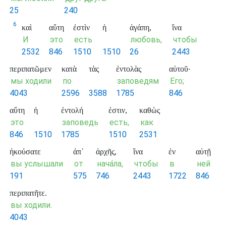
25
240
6
καὶ
αὕτη
ἐστὶν
ἡ
ἀγάπη,
ἵνα
И
это
есть
любовь,
чтобы
2532
846
1510
1510
26
2443
περιπατῶμεν
κατὰ
τὰς
ἐντολὰς
αὐτοῦ·
мы ходили
по
заповедям
Его;
4043
2596
3588
1785
846
αὕτη
ἡ
ἐντολή
ἐστιν,
καθὼς
это
заповедь
есть,
как
846
1510
1785
1510
2531
ἠκούσατε
ἀπ᾽
ἀρχῆς,
ἵνα
ἐν
αὐτῇ
вы услышали
от
нача́ла,
чтобы
в
ней
191
575
746
2443
1722
846
περιπατῆτε.
вы ходили.
4043