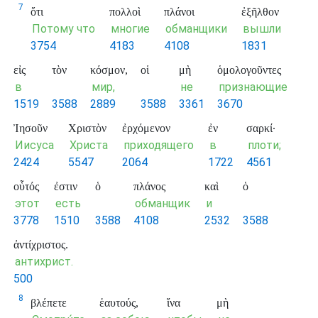
7
ὅτι
πολλοὶ
πλάνοι
ἐξῆλθον
Потому что
многие
обманщики
вышли
3754
4183
4108
1831
εἰς
τὸν
κόσμον,
οἱ
μὴ
ὁμολογοῦντες
в
мир,
не
признающие
1519
3588
2889
3588
3361
3670
Ἰησοῦν
Χριστὸν
ἐρχόμενον
ἐν
σαρκί·
Иисуса
Христа
приходящего
в
плоти;
2424
5547
2064
1722
4561
οὗτός
ἐστιν
ὁ
πλάνος
καὶ
ὁ
этот
есть
обманщик
и
3778
1510
3588
4108
2532
3588
ἀντίχριστος.
антихрист.
500
8
βλέπετε
ἑαυτούς,
ἵνα
μὴ