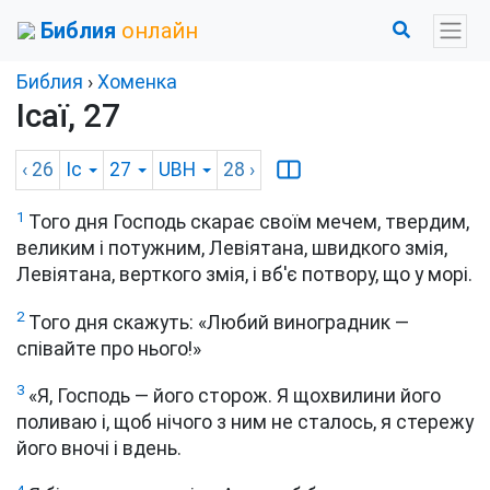
Библия
онлайн
Библия
›
Хоменка
Ісаї, 27
‹ 26
Іс
27
UBH
28
›
1
Того дня Господь скарає своїм мечем, твердим,
великим і потужним, Левіятана, швидкого змія,
Левіятана, верткого змія, і вб'є потвору, що у морі.
2
Того дня скажуть: «Любий виноградник —
співайте про нього!»
3
«Я, Господь — його сторож. Я щохвилини його
поливаю і, щоб нічого з ним не сталось, я стережу
його вночі і вдень.