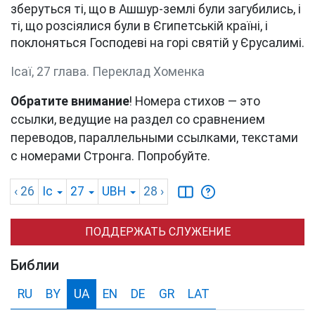
зберуться ті, що в Ашшур-землі були загубились, і
ті, що розсіялися були в Єгипетській країні, і
поклоняться Господеві на горі святій у Єрусалимі.
Ісаї, 27 глава. Переклад Хоменка
Обратите внимание
! Номера стихов — это
ссылки, ведущие на раздел со сравнением
переводов, параллельными ссылками, текстами
с номерами Стронга. Попробуйте.
‹ 26
Іс
27
UBH
28
›
ПОДДЕРЖАТЬ СЛУЖЕНИЕ
Библии
RU
BY
UA
EN
DE
GR
LAT