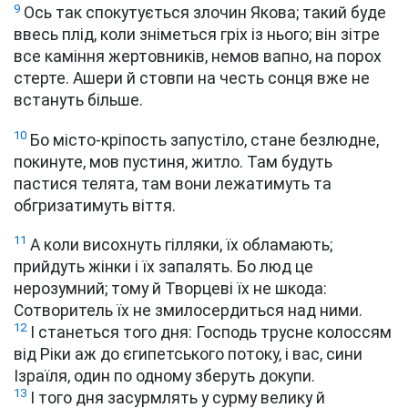
9
Ось так спокутується злочин Якова; такий буде
ввесь плід, коли зніметься гріх із нього; він зітре
все каміння жертовників, немов вапно, на порох
стерте. Ашери й стовпи на честь сонця вже не
встануть більше.
10
Бо місто-кріпость запустіло, стане безлюдне,
покинуте, мов пустиня, житло. Там будуть
пастися телята, там вони лежатимуть та
обгризатимуть віття.
11
А коли висохнуть гілляки, їх обламають;
прийдуть жінки і їх запалять. Бо люд це
нерозумний; тому й Творцеві їх не шкода:
Сотворитель їх не змилосердиться над ними.
12
І станеться того дня: Господь трусне колоссям
від Ріки аж до єгипетського потоку, і вас, сини
Ізраїля, один по одному зберуть докупи.
13
І того дня засурмлять у сурму велику й