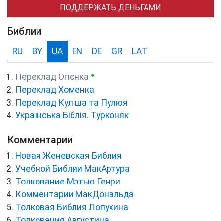
ПОДДЕРЖАТЬ ДЕНЬГАМИ
Библии
RU
BY
UA
EN
DE
GR
LAT
●
Переклад Огієнка
Переклад Хоменка
Переклад Куліша та Пулюя
Українська Біблія. Турконяк
Комментарии
Новая Женевская Библия
Учебной Библии МакАртура
Толкование Мэтью Генри
Комментарии МакДональда
Толковая Библия Лопухина
Толкования Августина