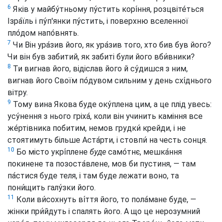
6
Яків у майбу́тньому пу́стить корі́ння, розцвіте́ться
Ізра́їль і пу́п'янки пу́стить, і поверхню вселенної
пло́дом напо́внять.
7
Чи Він ура́зив його, як ура́зив того, хто бив був його?
Чи він був забитий, як забиті були його вби́вники?
8
Ти вигнав його, відіслав його й су́дишся з ним,
вигнав його Своїм по́дувом сильним у день схі́днього
вітру.
9
Тому вина Якова буде оку́плена цим, а це плід увесь:
усу́нення з нього гріха́, коли він учинить каміння все
же́ртівника побитим, немов грудки́ крейди, і не
стоятимуть більше Аста́рти, і стовпи́ на честь сонця.
10
Бо місто укрі́плене
буде
само́тнє, мешка́ння
покинене та позоста́влене, мов би пустиня, — там
па́стися буде теля, і там буде лежати воно, та
пони́щить галу́зки його.
11
Коли ви́сохнуть ві́ття його, то пола́мане буде, —
жінки при́йдуть і спалять його. А що це нерозумний