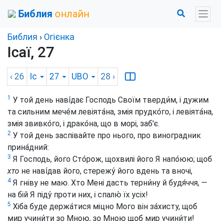
Библия
онлайн
Библия
›
Огієнка
Ісаї, 27
‹ 26
Іс
27
UBO
28
›
1
У той день наві́дає Господь Своїм тверди́м, і дужим
та сильним мече́м левіята́на, змія прудко́го, і левіята́на,
змія звивко́го, і драко́на, що в морі, заб'є.
2
У той день заспівайте про нього, про виноградник
прина́дний:
3
Я Господь, його Сто́рож, щохвилі його Я напо́юю; щоб
хто
не наві́дав його, стережу́ його вдень та вночі,
4
Я гніву не маю. Хто Мені дасть терни́ну й будя́ччя, —
на бій Я піду́ проти них, і спалю́ їх усіх!
5
Хіба буде держа́тися міцно Мого він за́хисту, щоб
мир учини́ти зо Мною, зо Мною щоб мир учини́ти!