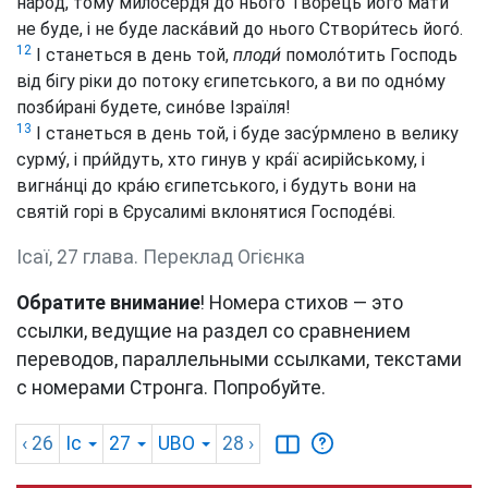
наро́д, тому милосердя до нього Творе́ць його мати
не буде, і не буде ласка́вий до нього Створи́тесь його́.
12
І станеться в день той,
плоди́
помоло́тить Господь
від бігу ріки до потоку єгипетського, а ви по одно́му
позби́рані будете, сино́ве Ізраїля!
13
I станеться в день той, і буде засу́рмлено в велику
сурму́, і при́йдуть, хто гинув у кра́ї асирійському, і
вигна́нці до кра́ю єгипетського, і будуть вони на
святій горі в Єрусалимі вклонятися Господе́ві.
Ісаї, 27 глава. Переклад Огієнка
Обратите внимание
! Номера стихов — это
ссылки, ведущие на раздел со сравнением
переводов, параллельными ссылками, текстами
с номерами Стронга. Попробуйте.
‹ 26
Іс
27
UBO
28
›