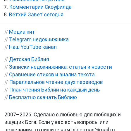
Комментарии Скоуфилда
Ветхий Завет сегодня
//
Медиа кит
//
Telegram недокнижника
//
Наш YouTube канал
//
Детская Библия
//
Записки недокнижника: статьи и новости
//
Сравнение стихов и анализ текста
//
Параллельное чтение двух переводов
//
План чтения Библии на каждый день
//
Бесплатно скачать Библию
2007–2026. Сделано с любовью для любящих и
ищущих Бога. Если у вас есть вопросы или
пожелания, то пишите нам
bible-man@mail.ru
.