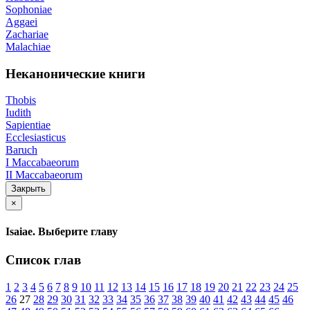
Sophoniae
Aggaei
Zachariae
Malachiae
Неканонические книги
Thobis
Iudith
Sapientiae
Ecclesiasticus
Baruch
I Maccabaeorum
II Maccabaeorum
Закрыть
×
Isaiae. Выберите главу
Список глав
1
2
3
4
5
6
7
8
9
10
11
12
13
14
15
16
17
18
19
20
21
22
23
24
25
26
27
28
29
30
31
32
33
34
35
36
37
38
39
40
41
42
43
44
45
46