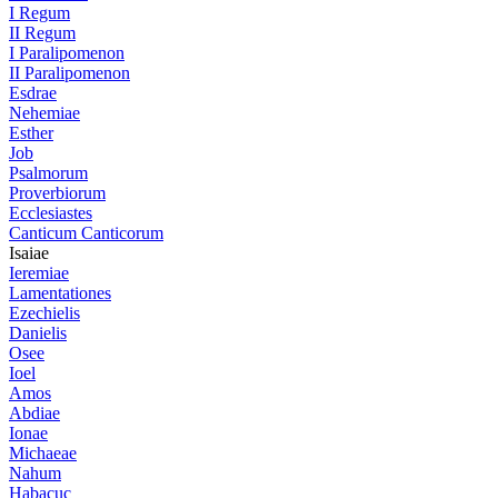
I Regum
II Regum
I Paralipomenon
II Paralipomenon
Esdrae
Nehemiae
Esther
Job
Psalmorum
Proverbiorum
Ecclesiastes
Canticum Canticorum
Isaiae
Ieremiae
Lamentationes
Ezechielis
Danielis
Osee
Ioel
Amos
Abdiae
Ionae
Michaeae
Nahum
Habacuc