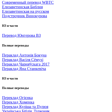
Cовременный перевод WBTC
Елизаветинская Библия
Елизаветинская на русском
Подстрочник Винокурова
НЗ и части
Перевод Юнгерова ВЗ
Полные переводы
Пераклад Антонія Бокуна
Пераклад Васіля Сёмухі
Пераклад Чарняўскага 2017
Пераклад Яна Станкевіча
НЗ и части
Полные переводы
Переклад Огієнка
Переклад Хоменка
Переклад Куліша та Пулюя
Українська Біблія. Турконяк