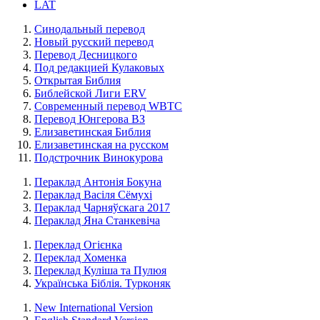
LAT
Синодальный перевод
Новый русский перевод
Перевод Десницкого
Под редакцией Кулаковых
Открытая Библия
Библейской Лиги ERV
Cовременный перевод WBTC
Перевод Юнгерова ВЗ
Елизаветинская Библия
Елизаветинская на русском
Подстрочник Винокурова
Пераклад Антонія Бокуна
Пераклад Васіля Сёмухі
Пераклад Чарняўскага 2017
Пераклад Яна Станкевіча
Переклад Огієнка
Переклад Хоменка
Переклад Куліша та Пулюя
Українська Біблія. Турконяк
New International Version