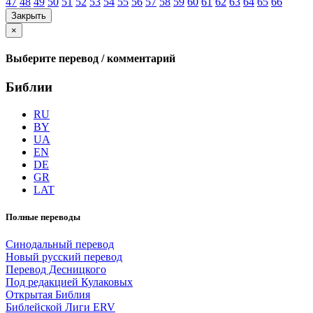
47
48
49
50
51
52
53
54
55
56
57
58
59
60
61
62
63
64
65
66
Закрыть
×
Выберите перевод / комментарий
Библии
RU
BY
UA
EN
DE
GR
LAT
Полные переводы
Синодальный перевод
Новый русский перевод
Перевод Десницкого
Под редакцией Кулаковых
Открытая Библия
Библейской Лиги ERV