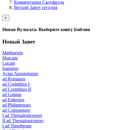
Комментарии Скоуфилда
Ветхий Завет сегодня
×
Новая Вульгата. Выберите книгу Библии
Новый Завет
Matthaeum
Marcum
Lucam
Ioannem
Actus Apostolorum
ad Romanos
ad Corinthios I
ad Corinthios II
ad Galatas
ad Ephesios
ad Philippenses
ad Colossenses
I ad Thessalonicenses
II ad Thessalonicenses
I ad Timotheum