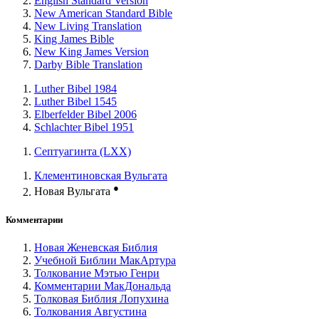
English Standard Version
New American Standard Bible
New Living Translation
King James Bible
New King James Version
Darby Bible Translation
Luther Bibel 1984
Luther Bibel 1545
Elberfelder Bibel 2006
Schlachter Bibel 1951
Септуагинта (LXX)
Клементиновская Вульгата
●
Новая Вульгата
Комментарии
Новая Женевская Библия
Учебной Библии МакАртура
Толкование Мэтью Генри
Комментарии МакДональда
Толковая Библия Лопухина
Толкования Августина