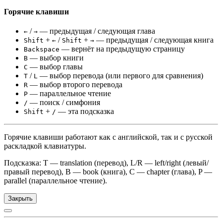
Горячие клавиши
/
— предыдущая / следующая глава
←
→
+
/
+
— предыдущая / следующая книга
Shift
←
Shift
→
— вернёт на предыдущую страницу
Backspace
— выбор книги
B
— выбор главы
C
/
— выбор перевода (или первого для сравнения)
T
L
— выбор второго перевода
R
— параллельное чтение
P
— поиск / симфония
/
+
— эта подсказка
Shift
/
Горячие клавиши работают как с английской, так и с русской
раскладкой клавиатуры.
Подсказка: T — translation (перевод), L/R — left/right (левый/
правый перевод), B — book (книга), C — chapter (глава), P —
parallel (параллельное чтение).
Закрыть