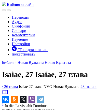
Библия
онлайн
Переводы
Аудио
Симфония
Словари
Комментарии
Изучение
Настройки
ТГ недокнижника
пожертвовать
Библия
›
Новая Вульгата
Новая Вульгата
Isaiae, 27
Isaiae, 27 глава
‹ 26
глава
Isaiae
27
глава
NVG
Новая Вульгата
28
глава
›
1
In die illa visitabit Dominus