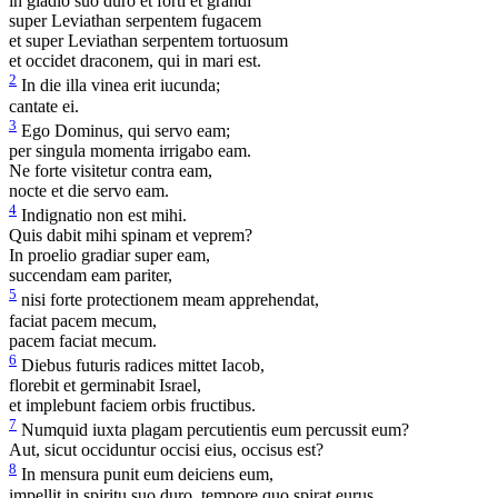
in gladio suo duro et forti et grandi
super Leviathan serpentem fugacem
et super Leviathan serpentem tortuosum
et occidet draconem, qui in mari est.
2
In die illa vinea erit iucunda;
cantate ei.
3
Ego Dominus, qui servo eam;
per singula momenta irrigabo eam.
Ne forte visitetur contra eam,
nocte et die servo eam.
4
Indignatio non est mihi.
Quis dabit mihi spinam et veprem?
In proelio gradiar super eam,
succendam eam pariter,
5
nisi forte protectionem meam apprehendat,
faciat pacem mecum,
pacem faciat mecum.
6
Diebus futuris radices mittet Iacob,
florebit et germinabit Israel,
et implebunt faciem orbis fructibus.
7
Numquid iuxta plagam percutientis eum percussit eum?
Aut, sicut occiduntur occisi eius, occisus est?
8
In mensura punit eum deiciens eum,
impellit in spiritu suo duro, tempore quo spirat eurus.