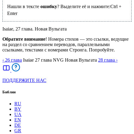
Нашли в тексте
ошибку
? Выделите её и нажмите:
Ctrl
+
Enter
Isaiae, 27 глава. Новая Вульгата
Обратите внимание
! Номера стихов — это ссылки, ведущие
на раздел со сравнением переводов, параллельными
ссылками, текстами с номерами Стронга. Попробуйте.
‹ 26
глава
Isaiae
27
глава
NVG
Новая Вульгата
28
глава
›
ПОДДЕРЖИТЕ НАС
Библии
RU
BY
UA
EN
DE
GR