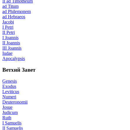
II ad Timotheum
ad Titum
ad Philemonem
ad Hebraeos
Jacobi
I Petri
II Petri
I Joannis
II Joannis
III Joannis
Iudae
Apocalypsis
Ветхий Завет
Genesis
Exodus
Leviticus
Numeri
Deuteronomii
Josue
Judicum
Ruth
I Samuelis
II Samuelis