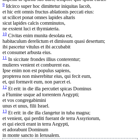
9
Idcirco super hoc dimittetur iniquitas Iacob,
et hic erit omnis fructus ablationis peccati eius:
ut scilicet ponat omnes lapides altaris
sicut lapides calcis comminutos,
ne exstent luci et thymiateria.
10
Civitas enim munita desolata est,
habitaculum derelictum et dimissum quasi desertum;
ibi pascetur vitulus et ibi accubabit
et consumet arbusta eius.
11
In siccitate frondes illius conterentur;
mulieres venient et comburent eas.
Ipse enim non est populus sapiens,
propterea non miserebitur eius, qui fecit eum,
et, qui formavit eum, non parcet ei.
12
Et erit: in die illa percutiet spicas Dominus
a Flumine usque ad torrentem Aegypti;
et vos congregabimini
unus et unus, filii Israel.
13
Et erit: in die illa clangetur in tuba magna;
et venient, qui perditi fuerant de terra Assyriorum,
et qui eiecti erant in terra Aegypti,
et adorabunt Dominum
in monte sancto in Ierusalem.