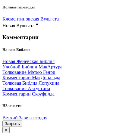
Полные переводы
Клементиновская Вульгата
●
Новая Вульгата
Комментарии
На всю Библию
Новая Женевская Библия
Учебной Библии МакАртура
Толкование Мэтью Генри
Комментарии МакДональда
Толковая Библия Лопухина
Толкования Августина
Комментарии Скоуфилда
НЗ и части
Ветхий Завет сегодня
Закрыть
×