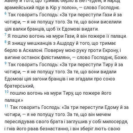
Авену й того, що тримає берло в Бет-Едені, й народ
арамейський піде в Кір у полон», — слово Господнє.
6
Так говорить Господь: «За три переступи Гази й за
чотири, — я не попущу того. За те, що вони виселили
цілі валки бранців, щоб їх Едомові видати.
7
Я пошлю вогонь на мури Гази, й він пожере її палаци.
8
Я знищу мешканців з Ашдоду й того, що тримає
берло в Аскалоні. Поверну мою руку проти Екрону, і
вигине останок філістимлян», — слово Господнє, Боже.
9
Так говорить Господь: «За три переступи Тиру й за
чотири, — я не попущу того. За те, що вони видали
Едомові цілі загони бранців і не згадали про союз
братерський,
10
пошлю вогонь на мури Тиру, що пожере його
палаци.»
11
Так говорить Господь: «За три переступи Едому й за
чотири, — я не попущу того. За те, що він мечем
переслідував свого брата і заглушив у собі милосердя,
і гнів його рвав безнастанно, і він зберіг лють свою