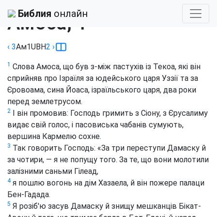
Библия
›
Хоменка
Библия
онлайн
Амоса, 1
‹ 3
Ам
1
UBH
2
›
1
Слова Амоса, що був з-між пастухів із Текоа, які він
сприйняв про Ізраїля за юдейського царя Уззії та за
Єровоама, сина Йоаса, ізраїльського царя, два роки
перед землетрусом.
2
І він промовив: Господь гримить з Сіону, з Єрусалиму
видає свій голос, і пасовиська чабанів сумують,
вершина Кармелю сохне.
3
Так говорить Господь: «За три переступи Дамаску й
за чотири, — я не попущу того. За те, що вони молотили
залізними саньми Гілеад,
4
я пошлю вогонь на дім Хазаела, й він пожере палаци
Бен-Гадада.
5
Я розіб'ю засув Дамаску й знищу мешканців Бікат-