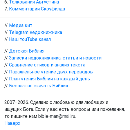
Толкования Августина
Комментарии Скоуфилда
//
Медиа кит
//
Telegram недокнижника
//
Наш YouTube канал
//
Детская Библия
//
Записки недокнижника: статьи и новости
//
Сравнение стихов и анализ текста
//
Параллельное чтение двух переводов
//
План чтения Библии на каждый день
//
Бесплатно скачать Библию
2007–2026. Сделано с любовью для любящих и
ищущих Бога. Если у вас есть вопросы или пожелания,
то пишите нам
bible-man@mail.ru
.
Наверх