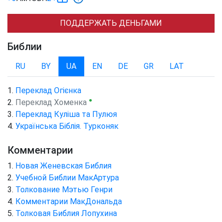
ПОДДЕРЖАТЬ ДЕНЬГАМИ
Библии
RU
BY
UA
EN
DE
GR
LAT
Переклад Огієнка
●
Переклад Хоменка
Переклад Куліша та Пулюя
Українська Біблія. Турконяк
Комментарии
Новая Женевская Библия
Учебной Библии МакАртура
Толкование Мэтью Генри
Комментарии МакДональда
Толковая Библия Лопухина