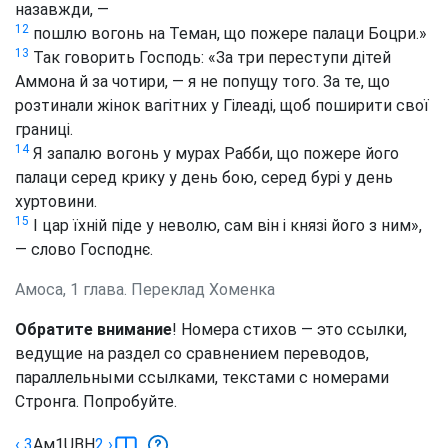
назавжди, —
12
пошлю вогонь на Теман, що пожере палаци Боцри.»
13
Так говорить Господь: «За три переступи дітей
Аммона й за чотири, — я не попущу того. За те, що
розтинали жінок вагітних у Гілеаді, щоб поширити свої
границі.
14
Я запалю вогонь у мурах Рабби, що пожере його
палаци серед крику у день бою, серед бурі у день
хуртовини.
15
І цар їхній піде у неволю, сам він і князі його з ним»,
— слово Господнє.
Амоса, 1 глава. Переклад Хоменка
Обратите внимание
! Номера стихов — это ссылки,
ведущие на раздел со сравнением переводов,
параллельными ссылками, текстами с номерами
Стронга. Попробуйте.
‹ 3
Ам
1
UBH
2
›