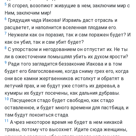
5
Я сгорел, возопиют живущие в нем, заключим мир с
Ним, заключим мир!
6
Грядущия чада Иакова! Израиль даст отрасль и
расцветет, и наполнится вселенная плодами его.
7
Неужели как он поразил, так и сам поражен будет? И
как он убил, так и сам убит будет?
8
С упорством и негодованием он отпустит их. Не ты
ли в ожесточении помышлял убить их духом ярости?
9
Ради того загладится беззаконие Иакова и в том
будет его благословение, когда сниму грех его, когда
они все камни жертвенников истолкут и обратят в
летучий прах, и не будут уже стоять их деревья, а
кумиры их будут посечены, как дальния дубравы.
10
Пасущееся стадо будет свободно, как стадо
оставленное, и будет много времени для пастбища, и
там будут покоиться стада.
11
А чрез некоторое время не будет в нем никакой
травы, потому что высохнет. Идите сюда женщины,