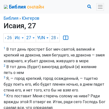
Библия
онлайн
Библия
›
Юнгеров
Исаия, 27
‹ 26
Ис
27
YUN
28
›
1
В тот день прострет Бог меч святой, великий и
крепкий на дракона, змея бегущаго, на дракона — змея
коварнаго, и убьет дракона, живущаго в море.
2
В тот день (будет) виноград добрый (и) желание
петь о нем
3
Я, — город крепкий, город осажденный, — тщетно
буду поить его, ибо будет пленен ночью, а днем падет
стена его, и нет того, кто бы не взял его.
4
Кто поставит Меня стеречь солому на ниве? Ради
вражды этой Я отверг ее. Итак, ради сего Господь Бог
сделал все, что определил.