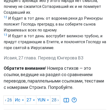
идущия с зрелища. ибо у этого народа нет смысла,
почему не сжалится Сотворивший их и не помилует
Создавший их.
12
И будет в тот день: от водоема реки до Ринокуры
положит Господь преграду, а вы соберите сынов
Израилевых всех по одному.
13
И будет в тот день: вострубят великою трубою, и
придут страдающие в Египте, и поклонятся Господу на
горе святой в Иерусалиме.
Исаия, 27 глава. Перевод Юнгерова ВЗ
Обратите внимание
! Номера стихов — это
ссылки, ведущие на раздел со сравнением
переводов, параллельными ссылками, текстами
с номерами Стронга. Попробуйте.
‹ 26
Ис
27
YUN
28
›