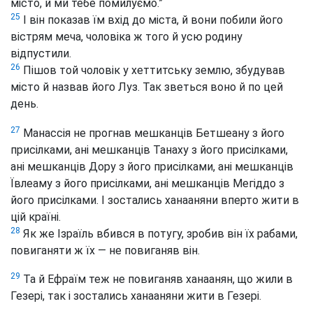
місто, й ми тебе помилуємо.”
25
І він показав їм вхід до міста, й вони побили його
вістрям меча, чоловіка ж того й усю родину
відпустили.
26
Пішов той чоловік у хеттитську землю, збудував
місто й назвав його Луз. Так зветься воно й по цей
день.
27
Манассія не прогнав мешканців Бетшеану з його
присілками, ані мешканців Танаху з його присілками,
ані мешканців Дору з його присілками, ані мешканців
Ївлеаму з його присілками, ані мешканців Мегіддо з
його присілками. І зостались ханааняни вперто жити в
цій країні.
28
Як же Ізраїль вбився в потугу, зробив він їх рабами,
повиганяти ж їх — не повиганяв він.
29
Та й Ефраїм теж не повиганяв ханаанян, що жили в
Гезері, так і зостались ханааняни жити в Гезері.