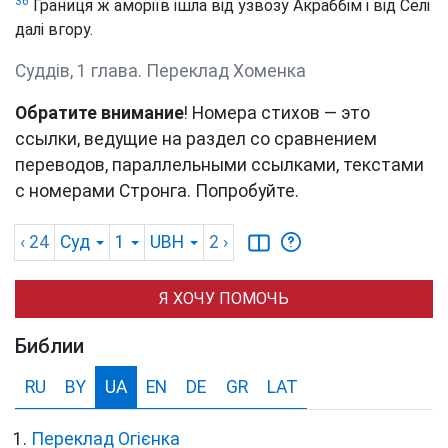
36
Границя ж аморіїв ішла від узвозу Акраббім і від Селі
далі вгору.
Суддів, 1 глава. Переклад Хоменка
Обратите внимание
! Номера стихов — это
ссылки, ведущие на раздел со сравнением
переводов, параллельными ссылками, текстами
с номерами Стронга. Попробуйте.
‹ 24
Суд
1
UBH
2
›
Я ХОЧУ ПОМОЧЬ
Библии
RU
BY
UA
EN
DE
GR
LAT
Переклад Огієнка