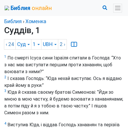
Библия
онлайн
Библия
›
Хоменка
Суддів, 1
‹ 24
Суд
1
UBH
2
›
1
По смерті Ісуса сини Ізраїля спитали в Господа: “Хто
з нас має виступати першим проти ханаанян, щоб
воювати з ними?”
2
І сказав Господь: “Юда нехай виступає. Ось я віддаю
край йому в руки.”
3
Юда й сказав своєму братові Симеонові: “Йди зо
мною в мою частку, й будемо воювати з ханаанянами;
а потім піду й я з тобою в твою частку.” І пішов
Симеон разом з ним.
4
Виступив Юда, і віддав Господь ханаанян та перізіїв