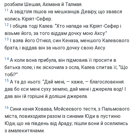
розбили Шешая, Ахімана й Талмая.
11
А звідтіля пішов на мешканців Девіру, що звався
колись Кіріят-Сефер.
12
І обіцяв тоді Калев: “Хто нападе на Кіріят-Сефер і
візьме його, за того віддам дочку мою Ахсу.”
13
І взяв його Отнієл, син Кеназа, меншого Калевового
брата, і віддав він за нього дочку свою Ахсу.
14
А коли вона прибула, він підмовив її просити в
батька поле; і як зіскочила з осла, Калев спитав її; “Що
тобі?”
15
А та до нього: “Дай мені, — каже, — благословення:
дав бо єси мені суху землю, дай мені і джерела вод! І
дав він їй горішні й долішні джерела.
16
Сини кенія Ховава, Мойсеєвого тестя, з Пальмового
міста, повиходили разом із синами Юди в пустиню
Юди, що на південь від Араду; пішли вони й оселились
з амалекитянами.