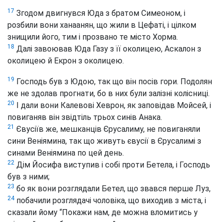
17
Згодом двигнувся Юда з братом Симеоном, і
розбили вони ханаанян, що жили в Цефаті, і цілком
знищили його, тим і прозвано те місто Хорма.
18
Далі завоював Юда Газу з її околицею, Аскалон з
околицею й Екрон з околицею.
19
Господь був з Юдою, так що він посів гори. Подолян
же не здолав прогнати, бо в них були залізні колісниці.
20
І дали вони Калевові Хеврон, як заповідав Мойсей, і
повиганяв він звідтіль трьох синів Анака.
21
Євусіїв же, мешканців Єрусалиму, не повиганяли
сини Веніямина, так що живуть євусії в Єрусалимі з
синами Веніямина по цей день.
22
Дім Йосифа виступив і собі проти Бетела, і Господь
був з ними;
23
бо як вони розглядали Бетел, що звався перше Луз,
24
побачили розглядачі чоловіка, що виходив з міста, і
сказали йому “Покажи нам, де можна вломитись у