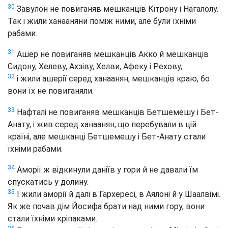
30
Завулон не повиганяв мешканців Кітрону і Нагалолу.
Так і жили ханааняни поміж ними, але були їхніми
рабами.
31
Ашер не повиганяв мешканців Акко й мешканців
Сидону, Хелеву, Ахзіву, Хелви, Афеку і Рехову,
32
і жили ашерії серед ханаанян, мешканців краю, бо
вони їх не повиганяли.
33
Нафталі не повиганяв мешканців Бетшемешу і Бет-
Анату, і жив серед ханаанян, що перебували в цій
країні, але мешканці Бетшемешу і Бет-Анату стали
їхніми рабами.
34
Аморії ж відкинули даніїв у гори й не давали їм
спускатись у долину.
35
І жили аморії й далі в Гархересі, в Аялоні й у Шаалвімі.
Як же почав дім Йосифа брати над ними гору, вони
стали їхніми кріпаками.