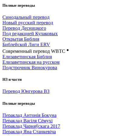
Полные переводы
Синодальный перевод
Новый русский перевод
Перевод Десницкого
Под редакцией Кулаковых
Открытая Библия
Библейской Лиги ERV
●
Cовременный перевод WBTC
Елизаветинская Библия
Елизаветинская на русском
Подстрочник Винокурова
НЗ и части
Перевод Юнгерова ВЗ
Полные переводы
Пераклад Антонія Бокуна
Пераклад Васіля Сёмухі
Пераклад Чарняўскага 2017
Пераклад Яна Станкевіча