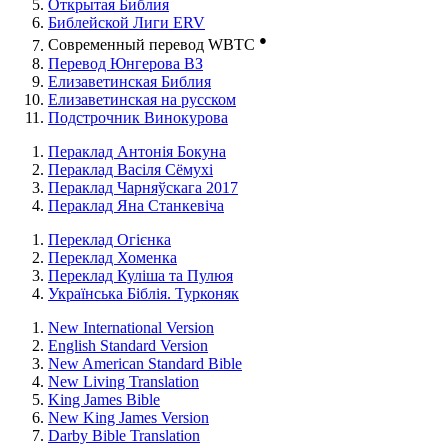
Открытая Библия
Библейской Лиги ERV
●
Cовременный перевод WBTC
Перевод Юнгерова ВЗ
Елизаветинская Библия
Елизаветинская на русском
Подстрочник Винокурова
Пераклад Антонія Бокуна
Пераклад Васіля Сёмухі
Пераклад Чарняўскага 2017
Пераклад Яна Станкевіча
Переклад Огієнка
Переклад Хоменка
Переклад Куліша та Пулюя
Українська Біблія. Турконяк
New International Version
English Standard Version
New American Standard Bible
New Living Translation
King James Bible
New King James Version
Darby Bible Translation