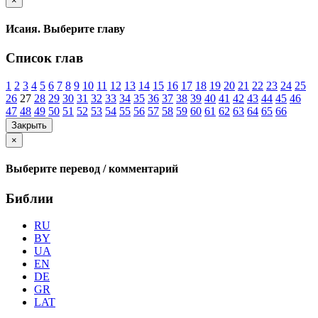
×
Исаия. Выберите главу
Список глав
1
2
3
4
5
6
7
8
9
10
11
12
13
14
15
16
17
18
19
20
21
22
23
24
25
26
27
28
29
30
31
32
33
34
35
36
37
38
39
40
41
42
43
44
45
46
47
48
49
50
51
52
53
54
55
56
57
58
59
60
61
62
63
64
65
66
Закрыть
×
Выберите перевод / комментарий
Библии
RU
BY
UA
EN
DE
GR
LAT