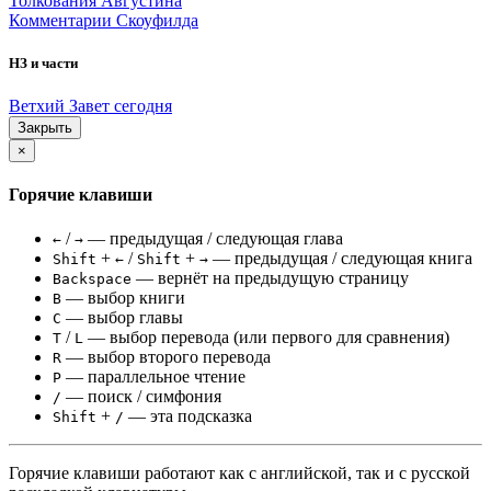
Толкования Августина
Комментарии Скоуфилда
НЗ и части
Ветхий Завет сегодня
Закрыть
×
Горячие клавиши
/
— предыдущая / следующая глава
←
→
+
/
+
— предыдущая / следующая книга
Shift
←
Shift
→
— вернёт на предыдущую страницу
Backspace
— выбор книги
B
— выбор главы
C
/
— выбор перевода (или первого для сравнения)
T
L
— выбор второго перевода
R
— параллельное чтение
P
— поиск / симфония
/
+
— эта подсказка
Shift
/
Горячие клавиши работают как с английской, так и с русской