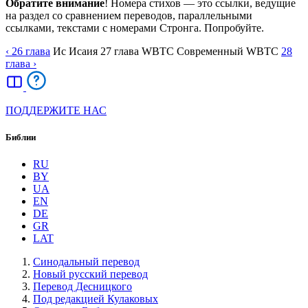
Обратите внимание
! Номера стихов — это ссылки, ведущие
на раздел со сравнением переводов, параллельными
ссылками, текстами с номерами Стронга. Попробуйте.
‹ 26
глава
Ис
Исаия
27
глава
WBTC
Cовременный WBTC
28
глава
›
ПОДДЕРЖИТЕ НАС
Библии
RU
BY
UA
EN
DE
GR
LAT
Синодальный перевод
Новый русский перевод
Перевод Десницкого
Под редакцией Кулаковых