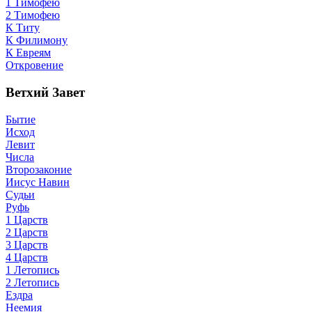
1 Тимофею
2 Тимофею
К Титу
К Филимону
К Евреям
Откровение
Ветхий Завет
Бытие
Исход
Левит
Числа
Второзаконие
Иисус Навин
Судьи
Руфь
1 Царств
2 Царств
3 Царств
4 Царств
1 Летопись
2 Летопись
Ездра
Неемия