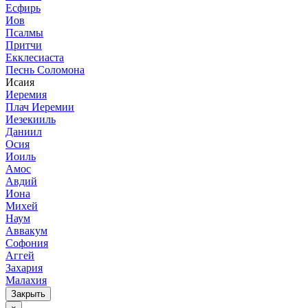
Есфирь
Иов
Псалмы
Притчи
Екклесиаста
Песнь Соломона
Исаия
Иеремия
Плач Иеремии
Иезекииль
Даниил
Осия
Иоиль
Амос
Авдий
Иона
Михей
Наум
Аввакум
Софония
Аггей
Захария
Малахия
Закрыть