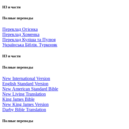
НЗ и части
Полные переводы
Переклад Огієнка
Переклад Хоменка
Переклад Куліша та Пулюя
Українська Біблія. Турконяк
НЗ и части
Полные переводы
New International Version
English Standard Version
New American Standard Bible
New Living Translation
King James Bible
New King James Version
Darby Bible Translation
Полные переводы