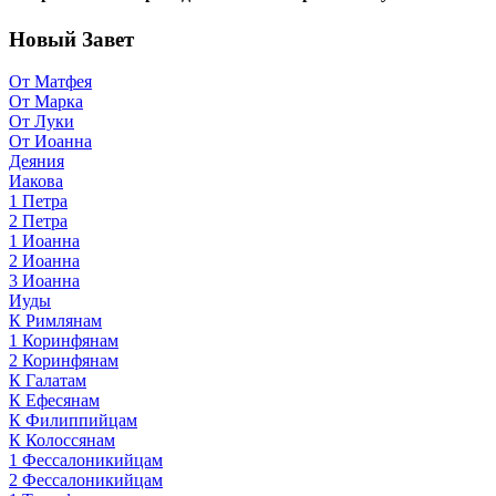
Новый Завет
От Матфея
От Марка
От Луки
От Иоанна
Деяния
Иакова
1 Петра
2 Петра
1 Иоанна
2 Иоанна
3 Иоанна
Иуды
К Римлянам
1 Коринфянам
2 Коринфянам
К Галатам
К Ефесянам
К Филиппийцам
К Колоссянам
1 Фессалоникийцам
2 Фессалоникийцам