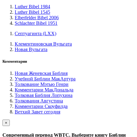
Luther Bibel 1984
Luther Bibel 1545
Elberfelder Bibel 2006
Schlachter Bibel 1951
Септуагинта (LXX)
Клементиновская Вульгата
Новая Вульгата
Комментарии
Новая Женевская Библия
Учебной Библии МакАртура
Толкование Мэтью Генри
Комментарии МакДональда
Толковая Библия Лопухина
Толкования Августина
Комментарии Скоуфилда
Ветхий Завет сегодня
×
Cовременный перевод WBTC. Выберите книгу Библии