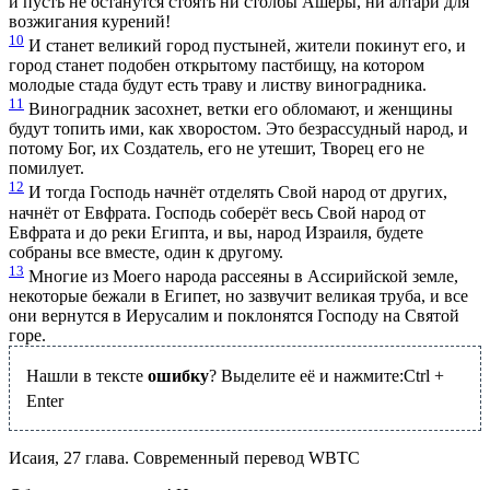
и пусть не останутся стоять ни столбы Ашеры, ни алтари для
возжигания курений!
10
И станет великий город пустыней, жители покинут его, и
город станет подобен открытому пастбищу, на котором
молодые стада будут есть траву и листву виноградника.
11
Виноградник засохнет, ветки его обломают, и женщины
будут топить ими, как хворостом. Это безрассудный народ, и
потому Бог, их Создатель, его не утешит, Творец его не
помилует.
12
И тогда Господь начнёт отделять Свой народ от других,
начнёт от Евфрата. Господь соберёт весь Свой народ от
Евфрата и до реки Египта, и вы, народ Израиля, будете
собраны все вместе, один к другому.
13
Многие из Моего народа рассеяны в Ассирийской земле,
некоторые бежали в Египет, но зазвучит великая труба, и все
они вернутся в Иерусалим и поклонятся Господу на Святой
горе.
Нашли в тексте
ошибку
? Выделите её и нажмите:
Ctrl
+
Enter
Исаия, 27 глава. Cовременный перевод WBTC