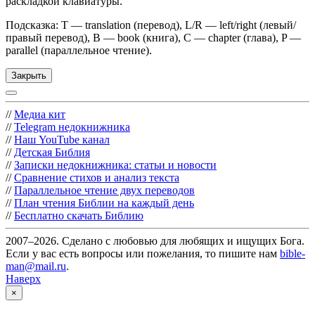
раскладкой клавиатуры.
Подсказка: T — translation (перевод), L/R — left/right (левый/
правый перевод), B — book (книга), C — chapter (глава), P —
parallel (параллельное чтение).
Закрыть
//
Медиа кит
//
Telegram недокнижника
//
Наш YouTube канал
//
Детская Библия
//
Записки недокнижника: статьи и новости
//
Сравнение стихов и анализ текста
//
Параллельное чтение двух переводов
//
План чтения Библии на каждый день
//
Бесплатно скачать Библию
2007–2026. Сделано с любовью для любящих и ищущих Бога.
Если у вас есть вопросы или пожелания, то пишите нам
bible-
man@mail.ru
.
Наверх
×