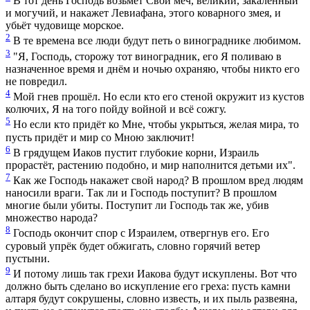
В тот день Господь возьмёт Свой меч, великий, закалённый
и могучий, и накажет Левиафана, этого коварного змея, и
убьёт чудовище морское.
2
В те времена все люди будут петь о винограднике любимом.
3
"Я, Господь, сторожу тот виноградник, его Я поливаю в
назначенное время и днём и ночью охраняю, чтобы никто его
не повредил.
4
Мой гнев прошёл. Но если кто его стеной окружит из кустов
колючих, Я на того пойду войной и всё сожгу.
5
Но если кто придёт ко Мне, чтобы укрыться, желая мира, то
пусть придёт и мир со Мною заключит!
6
В грядущем Иаков пустит глубокие корни, Израиль
прорастёт, растению подобно, и мир наполнится детьми их".
7
Как же Господь накажет свой народ? В прошлом вред людям
наносили враги. Так ли и Господь поступит? В прошлом
многие были убиты. Поступит ли Господь так же, убив
множество народа?
8
Господь окончит спор с Израилем, отвергнув его. Его
суровый упрёк будет обжигать, словно горячий ветер
пустыни.
9
И потому лишь так грехи Иакова будут искуплены. Вот что
должно быть сделано во искупление его греха: пусть камни
алтаря будут сокрушены, словно известь, и их пыль развеяна,