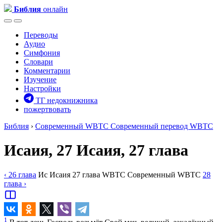
Библия
онлайн
Переводы
Аудио
Симфония
Словари
Комментарии
Изучение
Настройки
ТГ недокнижника
пожертвовать
Библия
›
Cовременный WBTC
Cовременный перевод WBTC
Исаия, 27
Исаия, 27 глава
‹ 26
глава
Ис
Исаия
27
глава
WBTC
Cовременный WBTC
28
глава
›
1