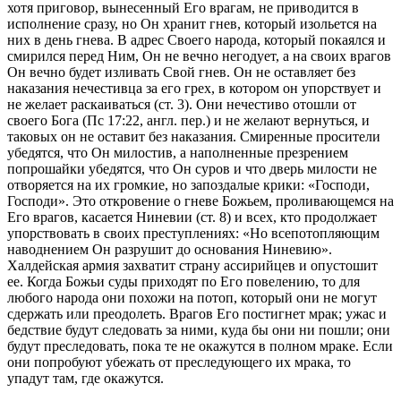
хотя приговор, вынесенный Его врагам, не приводится в
исполнение сразу, но Он хранит гнев, который изольется на
них в день гнева. В адрес Своего народа, который покаялся и
смирился перед Ним, Он не вечно негодует, а на своих врагов
Он вечно будет изливать Свой гнев. Он не оставляет без
наказания нечестивца за его грех, в котором он упорствует и
не желает раскаиваться (
ст. 3
). Они нечестиво отошли от
своего Бога (
Пс 17:22
, англ. пер.) и не желают вернуться, и
таковых он не оставит без наказания. Смиренные просители
убедятся, что Он милостив, а наполненные презрением
попрошайки убедятся, что Он суров и что дверь милости не
отворяется на их громкие, но запоздалые крики: «Господи,
Господи». Это откровение о гневе Божьем, проливающемся на
Его врагов, касается Ниневии (
ст. 8
) и всех, кто продолжает
упорствовать в своих преступлениях: «Но всепотопляющим
наводнением Он разрушит до основания Ниневию».
Халдейская армия захватит страну ассирийцев и опустошит
ее. Когда Божьи суды приходят по Его повелению, то для
любого народа они похожи на потоп, который они не могут
сдержать или преодолеть. Врагов Его постигнет мрак; ужас и
бедствие будут следовать за ними, куда бы они ни пошли; они
будут преследовать, пока те не окажутся в полном мраке. Если
они попробуют убежать от преследующего их мрака, то
упадут там, где окажутся.