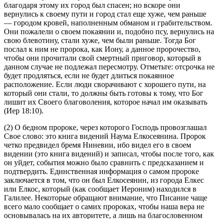
благодаря этому их город был спасен; но вскоре они
вернулись к своему пути и город стал еще хуже, чем раньше
— городом кровей, наполненным обманом и грабительством.
Они пожалели о своем покаянии и, подобно псу, вернулись на
свою блевотину, стали хуже, чем были раньше. Тогда Бог
послал к ним не пророка, как Иону, а данное пророчество,
чтобы они прочитали свой смертный приговор, который в
данном случае не подлежал пересмотру. Отметьте: отсрочка не
будет продляться, если не будет длиться покаянное
расположение. Если люди сворачивают с хорошего пути, на
который они стали, то должны быть готовы к тому, что Бог
лишит их Своего благоволения, которое начал им оказывать
(
Иер 18:10
).
(2) О бедном пророке, через которого Господь провозглашал
Свое слово: это книга видений Наума Елкосеянина. Пророк
четко предвидел бремя Ниневии, ибо видел его в своем
видении (это книга видений) и записал, чтобы после того, как
он уйдет, события можно было сравнить с предсказанием и
подтвердить. Единственная информация о самом пророке
заключается в том, что он был Елкосеянин, из города Елкес
или Елкос, который (как сообщает Иероним) находился в
Галилее. Некоторые обращают внимание, что Писание чаще
всего мало сообщает о самих пророках, чтобы наша вера не
основывалась на их авторитете, а лишь на благословенном