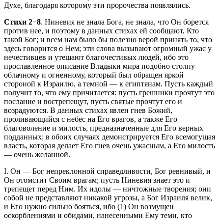
Духе, благодаря которому эти пророчества появлялись.
Стихи 2−8
. Ниневия не знала Бога, не знала, что Он борется
против нее, и поэтому в данных стихах ей сообщают, Кто
такой Бог; и всем нам было бы полезно верой принять то, что
здесь говорится о Нем; эти слова вызывают огромный ужас у
нечестивцев и утешают благочестивых людей, ибо это
прославленное описание Владыки мира подобно столпу
облачному и огненному, который был обращен яркой
стороной к Израилю, а темной — к египтянам. Пусть каждый
получит то, что ему причитается: пусть грешники прочтут это
послание и вострепещут, пусть святые прочтут его и
возрадуются. В данных стихах явлен гнев Божий,
проливающийся с небес на Его врагов, а также Его
благоволение и милость, предназначенные для Его верных
подданных; в обоих случаях демонстрируется Его всемогущая
власть, которая делает Его гнев очень ужасным, а Его милость
— очень желанной.
I. Он — Бог непреклонной справедливости, Бог ревнивый, и
Он отомстит Своим врагам; пусть Ниневия знает это и
трепещет перед Ним. Их идолы — ничтожные творения; они
собой не представляют никакой угрозы, а Бог Израиля велик,
и Его нужно сильно бояться, ибо (1) Он возмущен
оскорблениями и обидами, нанесенными Ему теми, кто