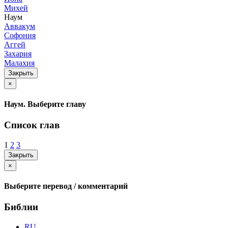
Михей
Наум
Аввакум
Софония
Аггей
Захария
Малахия
Закрыть
×
Наум. Выберите главу
Список глав
1
2
3
Закрыть
×
Выберите перевод / комментарий
Библии
RU