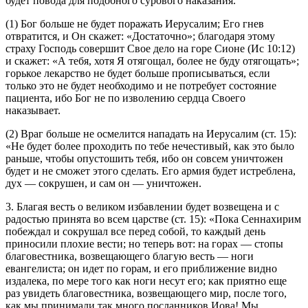
будет повода для подобного сурового наказания.
(1) Бог больше не будет поражать Иерусалим; Его гнев
отвратится, и Он скажет: «Достаточно»; благодаря этому
страху Господь совершит Свое дело на горе Сионе (
Ис 10:12
)
и скажет: «А тебя, хотя Я отягощал, более не буду отягощать»;
горькое лекарство не будет больше прописываться, если
только это не будет необходимо и не потребует состояние
пациента, ибо Бог не по изволению сердца Своего
наказывает.
(2) Враг больше не осмелится нападать на Иерусалим (
ст. 15
):
«Не будет более проходить по тебе нечестивый, как это было
раньше, чтобы опустошить тебя, ибо он совсем уничтожен
будет и не сможет этого сделать. Его армия будет истреблена,
дух — сокрушен, и сам он — уничтожен.
3. Благая весть о великом избавлении будет возвещена и с
радостью принята во всем царстве (
ст. 15
): «Пока Сеннахирим
побеждал и сокрушал все перед собой, то каждый день
приносили плохие вести; но теперь вот: на горах — стопы
благовестника, возвещающего благую весть — ноги
евангелиста; он идет по горам, и его приближение видно
издалека, по мере того как ноги несут его; как приятно еще
раз увидеть благовестника, возвещающего мир, после того,
как мы принимали так много посланников Иова! Мы