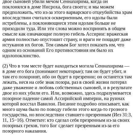
двое сыновей убили мечом Сеннахирима, когда он
поклонялся в доме Нисроха, бога своего; и мы можем
предположить, что из-за этого варварского отцеубийства храм
впоследствии считался оскверненным, его идолы были
истреблены, а поклоняющиеся этим идолам больше не
приходили туда. Или эти слова можно воспринять в общем
смысле как означающие полную гибель Ассирии: вражеская
армия полностью опустошит страну, и враги не пощадят даже
истуканов их богов. Тем самым Бог хотел показать им, что
одним из оснований Его противостояния им было их
идолопоклонство.
(2) Что в том месте будет находиться могила Сеннахирима —
в доме его бога (понимают некоторые); там он будет убит, и
там его похоронят, ибо он будет в презрении; он останется там
лежать, неся на себе знак позора, раз в своей жизни потерял
даже уважение и любовь собственных сыновей, и в результате
двое из них убили его. Или, возможно, здесь подразумевается
позорное падение самой Ассирийской империи, на руинах
которой восстал Вавилон. Писание подробно описывает, как
много шума было по поводу гибели этого когда-то грозного
государства, но впоследствии ставшего презренным (
Иез 31:3,
11, 15−16
). Отметьте: кто сделал себя презренным из-за своих
позорных грехов, того Бог сделает презренным из-за его
позорного наказания.