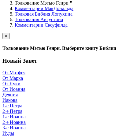
●
Толкование Мэтью Генри
Комментарии МакДональда
Толковая Библия Лопухина
Толкования Августина
Комментарии Скоуфилда
×
Толкование Мэтью Генри. Выберите книгу Библии
Новый Завет
От Матфея
От Марка
От Луки
От Иоанна
Деяния
Иакова
1-е Петра
2-е Петра
1-е Иоанна
2-е Иоанна
3-е Иоанна
Иуды