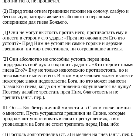
против Него, не процветал.
(2) Перед этим огнем грешники похожи на солому, слабую и
бессильную, которая является абсолютно неравным
соперником для гнева Божьего.
[1] Они не могут выстоять против него, противостать ему и
отвести в сторону его удары: «Пред негодованием Его кто
устоит?» Пред Ним не устоят ни самые гордые и дерзкие
грешники, ни мир нечестивцев, ни согрешившие ангелы.
[2] Они абсолютно не способны устоять перед ним,
поддержать свой дух и сохранить радость: «Кто стерпит пламя
гнева Его?» Ему не только невозможно противостоять, но и
невозможно вынести его. В этом мире человек может вынести
некоторые знаки недовольства Бога, но кто может вынести
пламя Его гнева, когда он мгновенно обрушивается на душу?
Поэтому давайте трепетать пред Ним, благоговеть и не
грешить (англ. пер.).
III. Он — Бог безграничной милости и в Своем гневе помнит
о милости. Пусть устрашатся грешники на Сионе, которые
продолжают упорствовать в своих преступлениях, а вот
уповающим на Бога не стоит трепетать перед Ним, ибо:
(1) Господь долготерпелив (
ст. 3
) и медлен на гнев (англ. пер.);