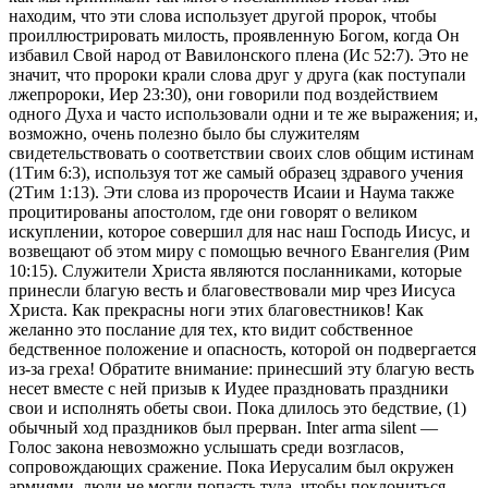
находим, что эти слова использует другой пророк, чтобы
проиллюстрировать милость, проявленную Богом, когда Он
избавил Свой народ от Вавилонского плена (
Ис 52:7
). Это не
значит, что пророки крали слова друг у друга (как поступали
лжепророки,
Иер 23:30
), они говорили под воздействием
одного Духа и часто использовали одни и те же выражения; и,
возможно, очень полезно было бы служителям
свидетельствовать о соответствии своих слов общим истинам
(
1Тим 6:3
), используя тот же самый образец здравого учения
(
2Тим 1:13
). Эти слова из пророчеств Исаии и Наума также
процитированы апостолом, где они говорят о великом
искуплении, которое совершил для нас наш Господь Иисус, и
возвещают об этом миру с помощью вечного Евангелия (
Рим
10:15
). Служители Христа являются посланниками, которые
принесли благую весть и благовествовали мир чрез Иисуса
Христа. Как прекрасны ноги этих благовестников! Как
желанно это послание для тех, кто видит собственное
бедственное положение и опасность, которой он подвергается
из-за греха! Обратите внимание: принесший эту благую весть
несет вместе с ней призыв к Иудее праздновать праздники
свои и исполнять обеты свои. Пока длилось это бедствие, (1)
обычный ход праздников был прерван. Inter arma silent —
Голос закона невозможно услышать среди возгласов,
сопровождающих сражение. Пока Иерусалим был окружен
армиями, люди не могли попасть туда, чтобы поклониться