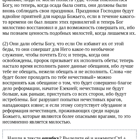
Богу, но теперь, когда осада была снята, они должны были
вновь соблюдать свои праздники. Праздники Господни будут
вдвойне приятней для народа Божьего, если в течение какого-
то времени он был лишен этих привилегий и теперь Бог
милостиво восстановил и дал возможность совершать их, ибо
мы познаем ценность подобных милостей, когда лишаемся их.
(2) Они дали обеты Богу, что если Он избавит их от этой
беды, то они совершат для Него какое-то необычное
служение, чтобы почтить Его; и теперь, когда они
освобождены, пророк призывает их исполнить обеты; теперь
настало время исполнить ранее данные обещания, ибо лучше
тебе не обещать, нежели обещать и не исполнить. Слова «не
будет более проходить по тебе нечестивый» можно
воспринять как обещание о том, что будет совершено благое
дело реформации, начатое Езекией; нечестивцы не будут
больше, как раньше, приступать со всех сторон, ибо будут
истреблены. Бог разрушит попытки нечестивых врагов,
нападающих извне; и если этому сопутствует обуздание и
реформация нечестивцев, проживающих среди народа
Божьего, которые являются более опасными врагами, то это
несомненно является милостью.
Нашли в тексте
ошибку
? Выделите её и нажмите:
Ctrl
+