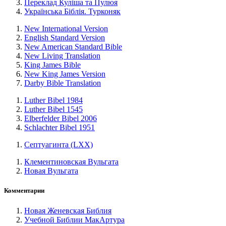
Переклад Куліша та Пулюя
Українська Біблія. Турконяк
New International Version
English Standard Version
New American Standard Bible
New Living Translation
King James Bible
New King James Version
Darby Bible Translation
Luther Bibel 1984
Luther Bibel 1545
Elberfelder Bibel 2006
Schlachter Bibel 1951
Септуагинта (LXX)
Клементиновская Вульгата
Новая Вульгата
Комментарии
Новая Женевская Библия
Учебной Библии МакАртура