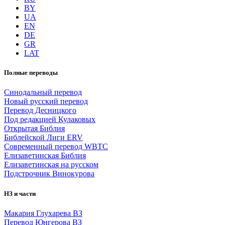
BY
UA
EN
DE
GR
LAT
Полные переводы
Синодальный перевод
Новый русский перевод
Перевод Десницкого
Под редакцией Кулаковых
Открытая Библия
Библейской Лиги ERV
Cовременный перевод WBTC
Елизаветинская Библия
Елизаветинская на русском
Подстрочник Винокурова
НЗ и части
Макария Глухарева ВЗ
Перевод Юнгерова ВЗ