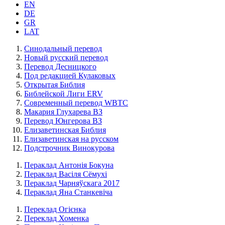
EN
DE
GR
LAT
Синодальный перевод
Новый русский перевод
Перевод Десницкого
Под редакцией Кулаковых
Открытая Библия
Библейской Лиги ERV
Cовременный перевод WBTC
Макария Глухарева ВЗ
Перевод Юнгерова ВЗ
Елизаветинская Библия
Елизаветинская на русском
Подстрочник Винокурова
Пераклад Антонія Бокуна
Пераклад Васіля Сёмухі
Пераклад Чарняўскага 2017
Пераклад Яна Станкевіча
Переклад Огієнка
Переклад Хоменка