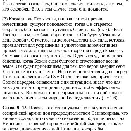
Его нелегко разгневать, Он готов оказать милость даже тем,
кто оскорблял Его, в том случае, если они покаются.
(2) Когда знаки Его ярости, направленной против
нечестивцев, бушуют повсеместно, тогда Он старается
сохранить безопасность и утешить Свой народ (
ст. 7
): «Благ
Господь к тем, кто благ, и для таковых Он будет убежищем в
день скорби». Отметьте: та же могущественная сила, которая
проявляется для устрашения и уничтожения нечестивцев,
применяется для защиты и удовлетворения народа Божьего;
Он может и спасать и уничтожать. В день государственного
бедствия, когда Божьи суды бушуют и опустошают все на
земле, Он будет прибежищем для тех, кто верой вверяет себя
Его защите, кто уповает на Него и исполняет свой долг перед
Ним, кто посвятил себя Ему. Он знает таковых, признает их
Своим народом, ознакомлен с их ситуацией, знает, что для
них лучше и что предпринять для того, чтобы эффективно
помочь им. Возможно, они неприметны и на них обращают
мало внимания в этом мире, но Господь знает их (
Пс 1:6
).
Стихи 9−15
. Похоже, эти стихи указывают на уничтожение
ассирийской армии под предводительством Сеннахирима, что
вполне можно считать частью наказания, обрушившегося на
Ниневию — главный город Ассирийской империи, а также
залогом уничтожения самой Ниневии, которая была