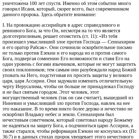
уничтожена 100 лет спустя. Именно об этом событии много
говорил Исаия, который, скорее всего, был современником
данного пророка. Здесь обратите внимание:
I. На провокацию ассирийцев в адрес справедливого и
ревнивого Бога, за что Он, несмотря на то что является
долготерпеливым, решает отомстить (
ст. 11
): «Из тебя
произошел умысливший злое против Господа — Сеннахирим
и его оратор Рабсак». Они сочинили оскорбительное письмо
не только против Езекии и его народа но и против самого
Бога, подвергая сомнению Его возможности и ставя Его на
один уровень с богами язычников, которые не могут защитить
своих поклонников; тем самым они разубеждали народ Божий
уповать на Него, подстегивая их просить защиты у великого
царя, царя Ассирии. Они задумали изменить отличительную
черту Иерусалима, чтобы он больше не принадлежал Господу
и не был святым городом. Этот человек, этот
могущественный человек (так он сам считает), вышедший из
Ниневии и умысливший зло против Господа, навлек на нее
это наказание. В то время никто более дерзко и нечестиво не
оскорблял Владыку небес и земли. Сеннахирим был
нечестивым советчиком, который советовал народу Божьему
не надеяться на защиту Бога, а подчиниться царю Ассирии, а
также старался, чтобы реформация Езекии не коснулась их (
Пс
36:7
) и в данных стихах пророк увещевает этого нечестивого