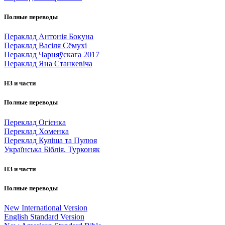
Полные переводы
Пераклад Антонія Бокуна
Пераклад Васіля Сёмухі
Пераклад Чарняўскага 2017
Пераклад Яна Станкевіча
НЗ и части
Полные переводы
Переклад Огієнка
Переклад Хоменка
Переклад Куліша та Пулюя
Українська Біблія. Турконяк
НЗ и части
Полные переводы
New International Version
English Standard Version