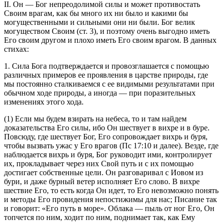
II. Он — Бог непреодолимой силы и может противостать
Своим врагам, как бы много их ни было и какими бы
могущественными и сильными они ни были. Бог велик
могуществом Своим (
ст. 3
), и поэтому очень выгодно иметь
Его своим другом и плохо иметь Его своим врагом. В данных
стихах:
1. Сила Бога подтверждается и провозглашается с помощью
различных примеров ее проявления в царстве природы, где
мы постоянно сталкиваемся с ее видимыми результатами при
обычном ходе природы, а иногда — при поразительных
изменениях этого хода.
(1) Если мы будем взирать на небеса, то и там найдем
доказательства Его силы, ибо Он шествует в вихре и в буре.
Повсюду, где шествует Бог, Его сопровождает вихрь и буря,
чтобы вызвать ужас у Его врагов (
Пс 17:10
и далее). Везде, где
наблюдается вихрь и буря, Бог руководит ими, контролирует
их, прокладывает через них Свой путь и с их помощью
достигает собственные цели. Он разговаривал с Иовом из
бури, и даже бурный ветер исполняет Его слово. В вихре
шествие Его, то есть когда Он идет, то Его невозможно понять
и методы Его провидения непостижимы для нас; Писание так
и говорит: «Его путь в море». Облака — пыль от ног Его, Он
топчется по ним, ходит по ним, поднимает так, как Ему