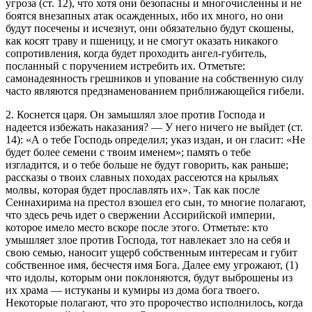
угроза (
ст. 12
), что хотя они безопасны и многочисленны и не
боятся внезапных атак осажденных, ибо их много, но они
будут посечены и исчезнут, они обязательно будут скошены,
как косят траву и пшеницу, и не смогут оказать никакого
сопротивления, когда будет проходить ангел-губитель,
посланный с поручением истребить их. Отметьте:
самонадеянность грешников и упование на собственную силу
часто являются предзнаменованием приближающейся гибели.
2. Коснется царя. Он замышлял злое против Господа и
надеется избежать наказания? — У него ничего не выйдет (
ст.
14
): «А о тебе Господь определил; указ издан, и он гласит: «Не
будет более семени с твоим именем»; память о тебе
изгладится, и о тебе больше не будут говорить, как раньше;
рассказы о твоих славных походах рассеются на крыльях
молвы, которая будет прославлять их». Так как после
Сеннахирима на престол взошел его сын, то многие полагают,
что здесь речь идет о свержении Ассирийской империи,
которое имело место вскоре после этого. Отметьте: кто
умышляет злое против Господа, тот навлекает зло на себя и
свою семью, наносит ущерб собственным интересам и губит
собственное имя, бесчестя имя Бога. Далее ему угрожают, (1)
что идолы, которым они поклоняются, будут выброшены из
их храма — истуканы и кумиры из дома бога твоего.
Некоторые полагают, что это пророчество исполнилось, когда