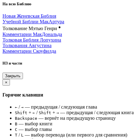
На всю Библию
Новая Женевская Библия
Учебной Библии МакАртура
●
Толкование Мэтью Генри
Комментарии МакДональда
Толковая Библия Лопухина
Толкования Августина
Комментарии Скоуфилда
НЗ и части
Закрыть
×
Горячие клавиши
/
— предыдущая / следующая глава
←
→
+
/
+
— предыдущая / следующая книга
Shift
←
Shift
→
— вернёт на предыдущую страницу
Backspace
— выбор книги
B
— выбор главы
C
/
— выбор перевода (или первого для сравнения)
T
L