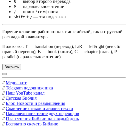
— выбор второго перевода
R
— параллельное чтение
P
— поиск / симфония
/
+
— эта подсказка
Shift
/
Горячие клавиши работают как с английской, так и с русской
раскладкой клавиатуры.
Подсказка: T — translation (перевод), L/R — left/right (левый/
правый перевод), B — book (книга), C — chapter (глава), P —
parallel (параллельное чтение).
Закрыть
//
Медиа кит
//
Telegram недокнижника
//
Наш YouTube канал
//
Детская Библия
//
Блог. Новости и размышления
//
Сравнение стихов и анализ текста
//
Параллельное чтение двух переводов
//
План чтения Библии на каждый день
//
Бесплатно скачать Библию