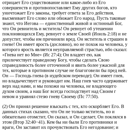
отрицает Его существование или какое-либо из Его
совершенств и противопоставляет Ему других богов, кто
уничтожает Его законы, требует ответа за Его действия,
высмеивает Его слово или обижает Его народ. Пусть таковые
знают, что Иегова — единственный живой и истинный Бог,
что Он ревнитель и мститель! Он ревнует об утешении
поклоняющихся Ему, ревнует о земле Своей (
Иоиль 2:18
) и не
допустит, чтобы им причиняли вред. Он мститель и страшен в
гневе! Он имеет ярость (дословно), но не похож на человека, у
которого ярость является неуправляемой страстью, ибо сказал:
«Гнева нет во Мне» (
Ис 27:4
); Он владеет ею, как
приличествует праведному Богу, чтобы сделать Свою
справедливость более отточенной и явить более ужасной для
тех, которые в противном случае не благоговели бы пред ней.
Он — Господь гнева (в иудейском переводе); Он имеет гнев,
но владычествует и руководит им. Наш гнев часто одерживает
верх над нами, и мы похожи на человека, не владеющего
духом своим, а наш Бог всегда господствует над Своим г
невом и уравнял стезю гневу Своему (
Пс 77:50
).
(2) Он принял решение взыскать с тех, кто оскорбляет Его. В
данных стихах сказано, что Он не только мститель, но и
обязательно отомстит, Он сказал, и Он сделает, Он поклялся в
этом (
Втор 32:40−41
). Кем бы ни были Его противники и
враги, Он заставит их прочувствовать Его негодование; и