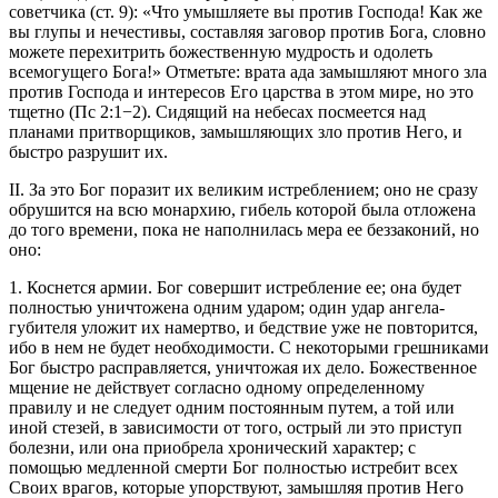
советчика (
ст. 9
): «Что умышляете вы против Господа! Как же
вы глупы и нечестивы, составляя заговор против Бога, словно
можете перехитрить божественную мудрость и одолеть
всемогущего Бога!» Отметьте: врата ада замышляют много зла
против Господа и интересов Его царства в этом мире, но это
тщетно (
Пс 2:1−2
). Сидящий на небесах посмеется над
планами притворщиков, замышляющих зло против Него, и
быстро разрушит их.
II. За это Бог поразит их великим истреблением; оно не сразу
обрушится на всю монархию, гибель которой была отложена
до того времени, пока не наполнилась мера ее беззаконий, но
оно:
1. Коснется армии. Бог совершит истребление ее; она будет
полностью уничтожена одним ударом; один удар ангела-
губителя уложит их намертво, и бедствие уже не повторится,
ибо в нем не будет необходимости. С некоторыми грешниками
Бог быстро расправляется, уничтожая их дело. Божественное
мщение не действует согласно одному определенному
правилу и не следует одним постоянным путем, а той или
иной стезей, в зависимости от того, острый ли это приступ
болезни, или она приобрела хронический характер; с
помощью медленной смерти Бог полностью истребит всех
Своих врагов, которые упорствуют, замышляя против Него