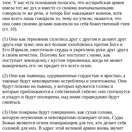
злое. У нас есть основания полагать, что ассирийская армия
имела тот же дух и вместе со своими военачальниками
говорила те же речи, и теперь Бог наказывает воинов, хотя
они всего лишь говорили то, чему их учили; окажется, что
они сами своими делами навлекли на себя божественный гнев
(
ст. 10
).
(1) Они как терновник сплелись друг с другом и делают друг
друга еще хуже; они все больше озлоблялись против Бога и
Его Израиля, ожесточали сердца и укрепляли руки друг друга
в своем нечестии. Поэтому Бог поступит с ними, как
поступает земледелец с кустом терновника, когда не может
выкорчевать его: он предает его всего огню.
(2) Они как пьяницы, одурманенные гордостью и яростью, а
таковые будут невозвратимо истреблены и уничтожены. Они
будут похожи на пьяниц, у которых кружится голова и
которые приближаются к собственной гибели; они споткнутся
и упадут и будут опозорены, над ними справедливо будут
смеяться.
(3) Они пожраны будут совершенно, как сухая солома,
которую неумолимо и невозвратимо пожирает огонь. Суды
Божьи являются огнем пожирающим для тех, кто делает себя
соломой для них. В адрес этой великой армии вновь звучит