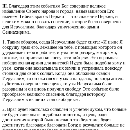
III. Благодаря этим событиям Бог совершит великое
избавление Своего народа и города, называвшегося Его
именем. Гибель врагов Церкви — это спасение Церкви; и
великим можно назвать спасение, которое было совершено
для Иерусалима, благодаря уничтожению армии
Сеннахирима.
1. Таким образом, осада Иерусалима будет снята: «И ныне Я
сокрушу ярмо его, лежащее на тебе, с помощью которого он
удерживает тебя в рабстве, и узы твои разорву, которыми,
похоже, ты привязан ко гневу ассирийцев». Эта огромная
победоносная армия для жителей Иудеи была подобна ярму и
узам, когда она захватывала их земли и устраивала повсюду
стоянки для своих солдат. Когда она обложила осадой
Иерусалим, то он оказался в узах и кандалах; но когда ангел-
губитель совершил свое дело, то узы Иерусалима были
разорваны и он вновь получил свободу. Это событие было
прообразом великого спасения, благодаря которому
Иерусалим в вышних стал свободным.
2. Враг будет настолько ослаблен и угнетен духом, что больше
не будет совершать подобных попыток, и цель, ради
достижения которой было послано это бедствие, будет
достигнута благодаря благодати Бога; в результате больше не