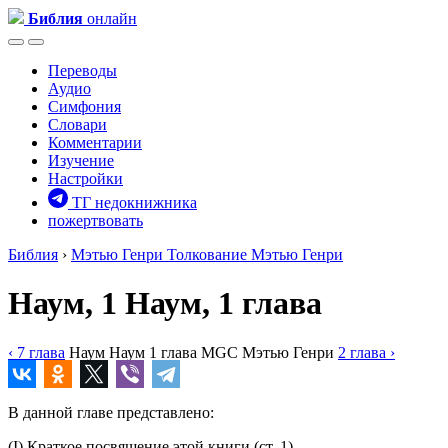
Библия
онлайн
Переводы
Аудио
Симфония
Словари
Комментарии
Изучение
Настройки
ТГ недокнижника
пожертвовать
Библия
›
Мэтью Генри
Толкование Мэтью Генри
Наум, 1
Наум, 1 глава
‹ 7
глава
Наум
Наум
1
глава
MGC
Мэтью Генри
2
глава
›
В данной главе представлено:
(I) Краткое посвящение этой книги (
ст. 1
).