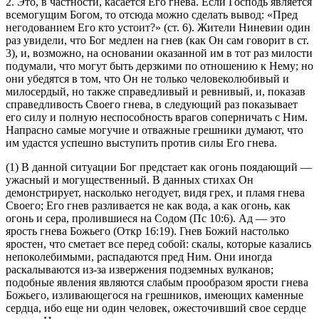
2. Это, в частности, касается Его гнева. Если Господь является
всемогущим Богом, то отсюда можно сделать вывод: «Пред
негодованием Его кто устоит?» (
ст. 6
). Жители Ниневии один
раз увидели, что Бог медлен на гнев (как Он сам говорит в
ст.
3
), и, возможно, на основании оказанной им в тот раз милости
подумали, что могут быть дерзкими по отношению к Нему; но
они убедятся в том, что Он не только человеколюбивый и
милосердый, но также справедливый и ревнивый, и, показав
справедливость Своего гнева, в следующий раз показывает
его силу и полную неспособность врагов соперничать с Ним.
Напрасно самые могучие и отважные грешники думают, что
им удастся успешно выступить против силы Его гнева.
(1) В данной ситуации Бог предстает как огонь поядающий —
ужасный и могущественный. В данных стихах Он
демонстрирует, насколько негодует, видя грех, и пламя гнева
Своего; Его гнев разливается не как вода, а как огонь, как
огонь и сера, пролившиеся на Содом (
Пс 10:6
). Ад — это
ярость гнева Божьего (
Откр 16:19
). Гнев Божий настолько
яростен, что сметает все перед собой: скалы, которые казались
непоколебимыми, распадаются пред Ним. Они иногда
раскалываются из-за извержения подземных вулканов;
подобные явления являются слабым прообразом ярости гнева
Божьего, изливающегося на грешников, имеющих каменные
сердца, ибо еще ни один человек, ожесточивший свое сердце