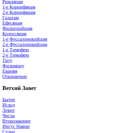
Римлянам
1-е Коринфянам
2-е Коринфянам
Галатам
Ефесянам
Филиппийцам
Колоссянам
1-е Фессалоникийцам
2-е Фессалоникийцам
1-е Тимофею
2-е Тимофею
Титу
Филимону
Евреям
Откровение
Ветхий Завет
Бытие
Исход
Левит
Числа
Второзаконие
Иисус Навин
Судьи