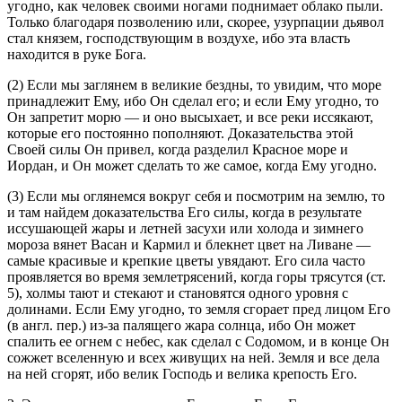
угодно, как человек своими ногами поднимает облако пыли.
Только благодаря позволению или, скорее, узурпации дьявол
стал князем, господствующим в воздухе, ибо эта власть
находится в руке Бога.
(2) Если мы заглянем в великие бездны, то увидим, что море
принадлежит Ему, ибо Он сделал его; и если Ему угодно, то
Он запретит морю — и оно высыхает, и все реки иссякают,
которые его постоянно пополняют. Доказательства этой
Своей силы Он привел, когда разделил Красное море и
Иордан, и Он может сделать то же самое, когда Ему угодно.
(3) Если мы оглянемся вокруг себя и посмотрим на землю, то
и там найдем доказательства Его силы, когда в результате
иссушающей жары и летней засухи или холода и зимнего
мороза вянет Васан и Кармил и блекнет цвет на Ливане —
самые красивые и крепкие цветы увядают. Его сила часто
проявляется во время землетрясений, когда горы трясутся (
ст.
5
), холмы тают и стекают и становятся одного уровня с
долинами. Если Ему угодно, то земля сгорает пред лицом Его
(в англ. пер.) из-за палящего жара солнца, ибо Он может
спалить ее огнем с небес, как сделал с Содомом, и в конце Он
сожжет вселенную и всех живущих на ней. Земля и все дела
на ней сгорят, ибо велик Господь и велика крепость Его.