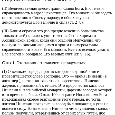
(II) Величественная демонстрация славы Бога: Его гнев и
справедливость в адрес нечестивцев, Его милость и благодать
по отношению к Своему народу; в обоих случаях
демонстрируется Его величие и сила (
ст. 2−8
).
(III) Каким образом это (по предположению большинства
толкователей) касалось уничтожения Сеннахирима и
Ассирийской армии, когда они осадили Иерусалим, что
послужило запоминающимся и ярким примером силы
справедливости Бога и Его милости. Все это вселило ужас в
Его врагов и ободрило Его верных слуг (
ст. 9−16
).
Стих 1
. Это заглавие заставляет нас задуматься:
(1) О великом городе, против которого в данной книге
провозглашается слово Господне. Это — бремя Ниневии (в
англ. пер.), не только тягостное пророчество о Ниневии, а
жернов, привязанный к ее шее. Это пророчество касалось
Ниневии и Ассирийской монархии, царским городом которой
в то время она была. Около 100 лет ранее Иона во имя Бога
предсказывал скорое разрушение этого города, но тогда
жители Ниневии покаялись и город был пощажен, а указ не
вошел в силу. Тогда жители Ниневии четко увидели, сколько
пользы получили, отвратившись от своих злых путей, ибо