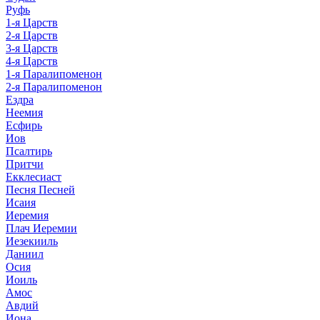
Руфь
1-я Царств
2-я Царств
3-я Царств
4-я Царств
1-я Паралипоменон
2-я Паралипоменон
Ездра
Неемия
Есфирь
Иов
Псалтирь
Притчи
Екклесиаст
Песня Песней
Исаия
Иеремия
Плач Иеремии
Иезекииль
Даниил
Осия
Иоиль
Амос
Авдий
Иона