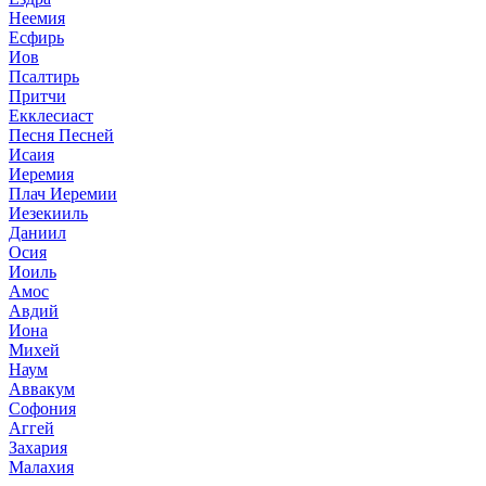
Неемия
Есфирь
Иов
Псалтирь
Притчи
Екклесиаст
Песня Песней
Исаия
Иеремия
Плач Иеремии
Иезекииль
Даниил
Осия
Иоиль
Амос
Авдий
Иона
Михей
Наум
Аввакум
Софония
Аггей
Захария
Малахия