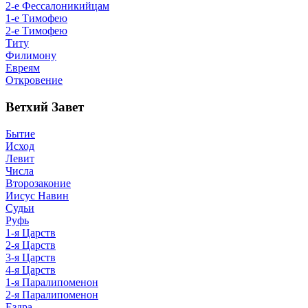
2-е Фессалоникийцам
1-е Тимофею
2-е Тимофею
Титу
Филимону
Евреям
Откровение
Ветхий Завет
Бытие
Исход
Левит
Числа
Второзаконие
Иисус Навин
Судьи
Руфь
1-я Царств
2-я Царств
3-я Царств
4-я Царств
1-я Паралипоменон
2-я Паралипоменон
Ездра