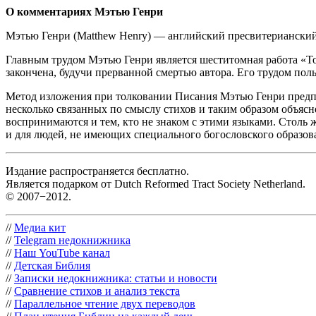
О комментариях Мэтью Генри
Мэтью Генри (Matthew Henry) — английский пресвитерианский
Главным трудом Мэтью Генри является шеститомная работа «Толк
закончена, будучи прерванной смертью автора. Его трудом по
Метод изложения при толковании Писания Мэтью Генри предпол
несколько связанных по смыслу стихов и таким образом объясне
воспринимаются и тем, кто не знаком с этими языками. Столь
и для людей, не имеющих специального богословского образов
Издание распространяется бесплатно.
Является подарком от Dutch Reformed Tract Society Netherland.
© 2007−2012.
//
Медиа кит
//
Telegram недокнижника
//
Наш YouTube канал
//
Детская Библия
//
Записки недокнижника: статьи и новости
//
Сравнение стихов и анализ текста
//
Параллельное чтение двух переводов