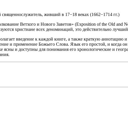
 священнослужитель, живший в 17−18 веках (1662−1714 гг.)
ование Ветхого и Нового Заветов» (Exposition of the Old and Ne
льзуются христиане всех деноминаций, это действительно лучши
агает введение к каждой книге, а также краткую аннотацию и 
ние и применение Божьего Слова. Язык его простой, и когда он 
 же ясны и доступны для понимания его хронологические и геог
ания.