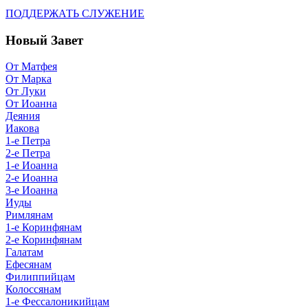
ПОДДЕРЖАТЬ СЛУЖЕНИЕ
Новый Завет
От Матфея
От Марка
От Луки
От Иоанна
Деяния
Иакова
1-е Петра
2-е Петра
1-е Иоанна
2-е Иоанна
3-е Иоанна
Иуды
Римлянам
1-е Коринфянам
2-е Коринфянам
Галатам
Ефесянам
Филиппийцам
Колоссянам
1-е Фессалоникийцам