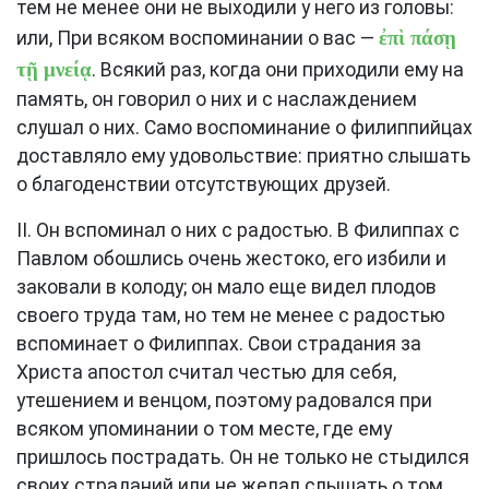
тем не менее они не выходили у него из головы:
ἐπὶ πάσῃ
или, При всяком воспоминании о вас —
τῇ μνείᾳ
. Всякий раз, когда они приходили ему на
память, он говорил о них и с наслаждением
слушал о них. Само воспоминание о филиппийцах
доставляло ему удовольствие: приятно слышать
о благоденствии отсутствующих друзей.
II. Он вспоминал о них с радостью. В Филиппах с
Павлом обошлись очень жестоко, его избили и
заковали в колоду; он мало еще видел плодов
своего труда там, но тем не менее с радостью
вспоминает о Филиппах. Свои страдания за
Христа апостол считал честью для себя,
утешением и венцом, поэтому радовался при
всяком упоминании о том месте, где ему
пришлось пострадать. Он не только не стыдился
своих страданий или не желал слышать о том