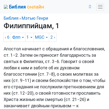
Библия
онлайн
Библия
›
Мэтью Генри
Филиппийцам, 1
‹ 6
Флп
1
MGC
2
›
Апостол начинает с обращения и благословения,
ст. 1−2
. Затем он приносит благодарность за
святых в Филиппах,
ст. 3−6
. Говорит о своей
любви к ним и заботе об их духовном
благосостоянии (
ст. 7−8
), о своих молитвах за
них (
ст. 9−11
) и своем беспокойстве о том, чтобы
его страдания не послужили преткновением для
них (
ст. 12−20
), о своей готовности прославить
Христа жизнью или смертью (
ст. 21−26
) и
заканчивает двойным призывом — к