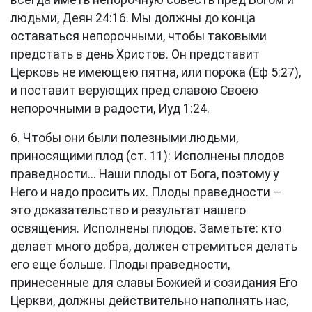
всегда иметь непорочную совесть пред Богом и
людьми,
Деян 24:16
. Мы должны до конца
оставаться непорочными, чтобы таковыми
предстать в день Христов. Он представит
Церковь не имеющею пятна, или порока (
Еф 5:27
),
и поставит верующих пред славою Своею
непорочными в радости,
Иуд 1:24
.
6. Чтобы они были полезными людьми,
приносящими плод (
ст. 11
): Исполнены плодов
праведности... Наши плоды от Бога, поэтому у
Него и надо просить их. Плоды праведности —
это доказательство и результат нашего
освящения. Исполнены плодов. Заметьте: кто
делает много добра, должен стремиться делать
его еще больше. Плоды праведности,
принесенные для славы Божией и созидания Его
Церкви, должны действительно наполнять нас,