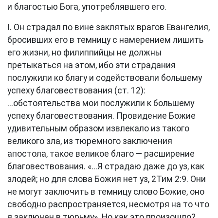
и благостью Бога, употреблявшего его.
I. Он страдал по вине заклятых врагов Евангелия,
бросивших его в темницу с намерением лишить
его жизни, но филиппийцы не должны
претыкаться на этом, ибо эти страдания
послужили ко благу и содействовали большему
успеху благовествования (
ст. 12
):
...обстоятельства мои послужили к большему
успеху благовествования. Провидение Божие
удивительным образом извлекало из такого
великого зла, из тюремного заключения
апостола, такое великое благо — расширение
благовествования. «...Я страдаю даже до уз, как
злодей; но для слова Божия нет уз,
2Тим 2:9
. Они
не могут заключить в темницу слово Божие, оно
свободно распространяется, несмотря на то что
я заключен в тюрьму». Но как это произошло?