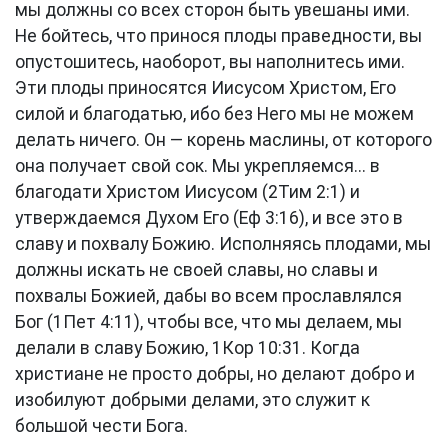
мы должны со всех сторон быть увешаны ими.
Не бойтесь, что принося плоды праведности, вы
опустошитесь, наоборот, вы наполнитесь ими.
Эти плоды приносятся Иисусом Христом, Его
силой и благодатью, ибо без Него мы не можем
делать ничего. Он — корень маслины, от которого
она получает свой сок. Мы укрепляемся... в
благодати Христом Иисусом (
2Тим 2:1
) и
утверждаемся Духом Его (
Еф 3:16
), и все это в
славу и похвалу Божию. Исполняясь плодами, мы
должны искать не своей славы, но славы и
похвалы Божией, дабы во всем прославлялся
Бог (
1Пет 4:11
), чтобы все, что мы делаем, мы
делали в славу Божию,
1Кор 10:31
. Когда
христиане не просто добры, но делают добро и
изобилуют добрыми делами, это служит к
большой чести Бога.