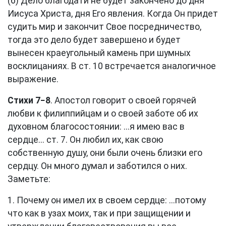
(6) Дело благодати не будет закончено до дня
Иисуса Христа, дня Его явления. Когда Он придет
судить мир и закончит Свое посредничество,
тогда это дело будет завершено и будет
вынесен краеугольный камень при шумных
восклицаниях. В
ст. 10
встречается аналогичное
выражение.
Стихи 7−8
. Апостол говорит о своей горячей
любви к филиппийцам и о своей заботе об их
духовном благосостоянии: ...я имею вас в
сердце...
ст. 7
. Он любил их, как свою
собственную душу, они были очень близки его
сердцу. Он много думал и заботился о них.
Заметьте:
1. Почему он имел их в своем сердце: ...потому
что как в узах моих, так и при защищении и