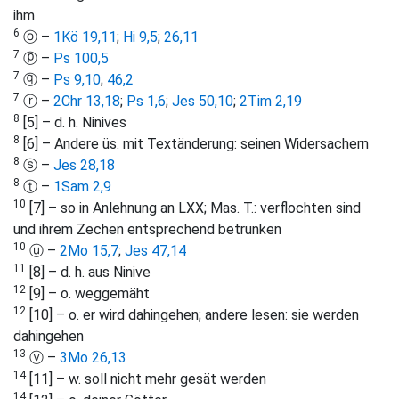
ihm
6
ⓞ –
1Kö 19,11
;
Hi 9,5
;
26,11
7
ⓟ –
Ps 100,5
7
ⓠ –
Ps 9,10
;
46,2
7
ⓡ –
2Chr 13,18
;
Ps 1,6
;
Jes 50,10
;
2Tim 2,19
8
[5] – d. h. Ninives
8
[6] – Andere üs. mit Textänderung: seinen Widersachern
8
ⓢ –
Jes 28,18
8
ⓣ –
1Sam 2,9
10
[7] – so in Anlehnung an LXX; Mas. T.: verflochten sind
und ihrem Zechen entsprechend betrunken
10
ⓤ –
2Mo 15,7
;
Jes 47,14
11
[8] – d. h. aus Ninive
12
[9] – o. weggemäht
12
[10] – o. er wird dahingehen; andere lesen: sie werden
dahingehen
13
ⓥ –
3Mo 26,13
14
[11] – w. soll nicht mehr gesät werden
14