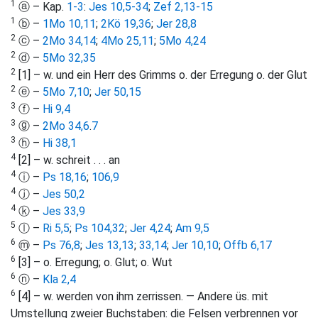
1
ⓐ – Kap.
1-3
:
Jes 10,5-34
;
Zef 2,13-15
1
ⓑ –
1Mo 10,11
;
2Kö 19,36
;
Jer 28,8
2
ⓒ –
2Mo 34,14
;
4Mo 25,11
;
5Mo 4,24
2
ⓓ –
5Mo 32,35
2
[1] – w. und ein Herr des Grimms o. der Erregung o. der Glut
2
ⓔ –
5Mo 7,10
;
Jer 50,15
3
ⓕ –
Hi 9,4
3
ⓖ –
2Mo 34,6
.
7
3
ⓗ –
Hi 38,1
4
[2] – w. schreit . . . an
4
ⓘ –
Ps 18,16
;
106,9
4
ⓙ –
Jes 50,2
4
ⓚ –
Jes 33,9
5
ⓛ –
Ri 5,5
;
Ps 104,32
;
Jer 4,24
;
Am 9,5
6
ⓜ –
Ps 76,8
;
Jes 13,13
;
33,14
;
Jer 10,10
;
Offb 6,17
6
[3] – o. Erregung; o. Glut; o. Wut
6
ⓝ –
Kla 2,4
6
[4] – w. werden von ihm zerrissen. — Andere üs. mit
Umstellung zweier Buchstaben: die Felsen verbrennen vor