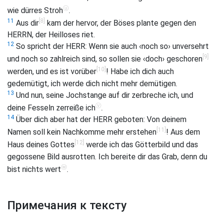
ⓤ
wie dürres Stroh
.
[8]
11
Aus dir
kam der hervor, der Böses plante gegen den
HERRN, der Heilloses riet.
12
So spricht der HERR: Wenn sie auch ‹noch so› unversehrt
[9]
und noch so zahlreich sind, so sollen sie ‹doch› geschoren
[10]
werden, und es ist vorüber
! Habe ich dich auch
gedemütigt, ich werde dich nicht mehr demütigen.
13
Und nun, seine Jochstange auf dir zerbreche ich, und
ⓥ
deine Fesseln zerreiße ich
.
14
Über dich aber hat der HERR geboten: Von deinem
[11]
Namen soll kein Nachkomme mehr erstehen
! Aus dem
[12]
Haus deines Gottes
werde ich das Götterbild und das
gegossene Bild ausrotten. Ich bereite dir das Grab, denn du
ⓦ
bist nichts wert
.
Примечания к тексту