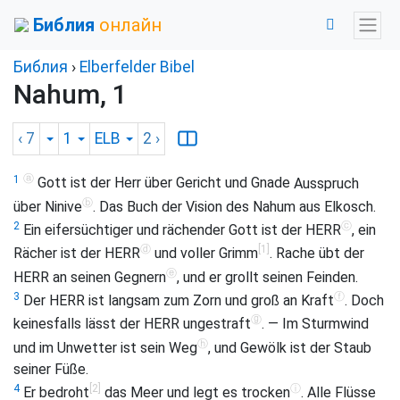
Библия
онлайн
Библия
›
Elberfelder Bibel
Nahum, 1
‹ 7
1
ELB
2
›
ⓐ
1
Gott ist der Herr über Gericht und Gnade
Ausspruch
ⓑ
über Ninive
. Das Buch der Vision des Nahum aus Elkosch.
ⓒ
2
Ein eifersüchtiger und rächender Gott ist der HERR
, ein
ⓓ
[1]
Rächer ist der HERR
und voller Grimm
. Rache übt der
ⓔ
HERR an seinen Gegnern
, und er grollt seinen Feinden.
ⓕ
3
Der HERR ist langsam zum Zorn und groß an Kraft
. Doch
ⓖ
keinesfalls lässt der HERR ungestraft
. — Im Sturmwind
ⓗ
und im Unwetter ist sein Weg
, und Gewölk ist der Staub
seiner Füße.
[2]
ⓘ
4
Er bedroht
das Meer und legt es trocken
. Alle Flüsse