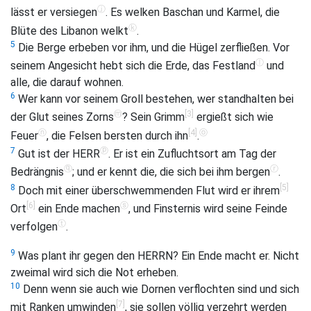
ⓙ
lässt er versiegen
. Es welken Baschan und Karmel, die
ⓚ
Blüte des Libanon welkt
.
5
Die Berge erbeben vor ihm, und die Hügel zerfließen. Vor
ⓛ
seinem Angesicht hebt sich die Erde, das Festland
und
alle, die darauf wohnen.
6
Wer kann vor seinem Groll bestehen, wer standhalten bei
ⓜ
[3]
der Glut seines Zorns
? Sein Grimm
ergießt sich wie
ⓝ
[4]
ⓞ
Feuer
, die Felsen bersten durch ihn
.
ⓟ
7
Gut ist der HERR
. Er ist ein Zufluchtsort am Tag der
ⓠ
ⓡ
Bedrängnis
; und er kennt die, die sich bei ihm bergen
.
[5]
8
Doch mit einer überschwemmenden Flut wird er ihrem
[6]
ⓢ
Ort
ein Ende machen
, und Finsternis wird seine Feinde
ⓣ
verfolgen
.
9
Was plant ihr gegen den HERRN? Ein Ende macht er. Nicht
zweimal wird sich die Not erheben.
10
Denn wenn sie auch wie Dornen verflochten sind und sich
[7]
mit Ranken umwinden
, sie sollen völlig verzehrt werden