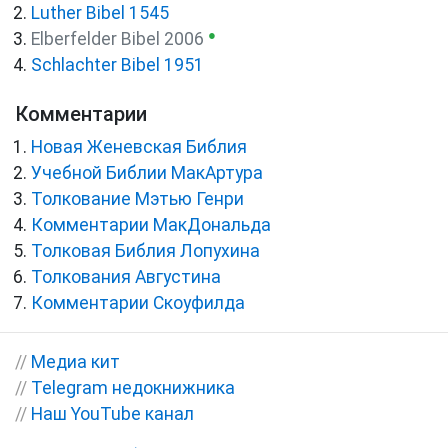
Luther Bibel 1545
●
Elberfelder Bibel 2006
Schlachter Bibel 1951
Комментарии
Новая Женевская Библия
Учебной Библии МакАртура
Толкование Мэтью Генри
Комментарии МакДональда
Толковая Библия Лопухина
Толкования Августина
Комментарии Скоуфилда
//
Медиа кит
//
Telegram недокнижника
//
Наш YouTube канал