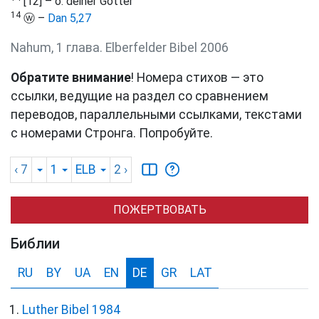
[12] – o. deiner Götter
14
ⓦ –
Dan 5,27
Nahum, 1 глава. Elberfelder Bibel 2006
Обратите внимание
! Номера стихов — это
ссылки, ведущие на раздел со сравнением
переводов, параллельными ссылками, текстами
с номерами Стронга. Попробуйте.
‹ 7
1
ELB
2
›
ПОЖЕРТВОВАТЬ
Библии
RU
BY
UA
EN
DE
GR
LAT
Luther Bibel 1984