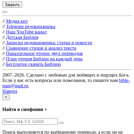
Закрыть
//
Медиа кит
//
Telegram недокнижника
//
Наш YouTube канал
//
Детская Библия
//
Записки недокнижника: статьи и новости
//
Сравнение стихов и анализ текста
//
Параллельное чтение двух переводов
//
План чтения Библии на каждый день
//
Бесплатно скачать Библию
2007–2026. Сделано с любовью для любящих и ищущих Бога.
Если у вас есть вопросы или пожелания, то пишите нам
bible-
man@mail.ru
.
Наверх
×
Найти в симфонии +
Поиск выполняется по выбранному переводу, а если он не