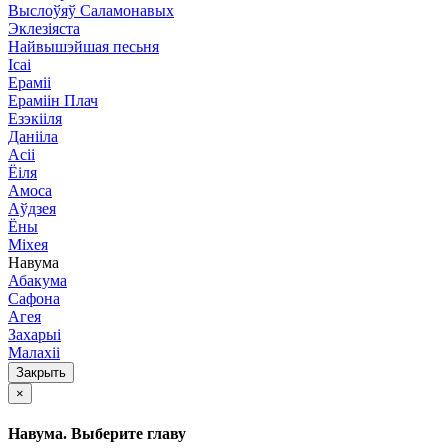
Выслоўяў Саламонавых
Эклезіяста
Найвышэйшая песьня
Ісаі
Ераміі
Ераміін Плач
Езэкііля
Данііла
Асіі
Ёіля
Амоса
Аўдзея
Ёны
Міхея
Навума
Абакума
Сафона
Агея
Захарыі
Малахіі
Закрыть
×
Навума. Выберите главу