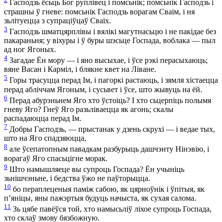
Гасподзь ёсьць Бог руплівец і помсьнік; помсьнік Гасподзь і
страшны ў гневе: помсьнік Гасподзь ворагам Сваім, і ня
зьлітуецца з супраціўцаў Сваіх.
3
Гасподзь шматцярплівы і вялікі магутнасьцю і не пакідае без
пакараньня; у віхуры і ў буры шэсьце Госпада, воблака — пыл
ад ног Ягоных.
4
Загадае Ён мору — і яно высыхае, і ўсе рэкі перасыхаюць;
вяне Васан і Карміл, і блякне квет на Ліване.
5
Горы трасуцца перад Ім, і пагоркі растаюць, і зямля хістаецца
перад абліччам Ягоным, і сусьвет і ўсе, што жывуць на ёй.
6
Перад абурэньнем Яго хто ўстоіць? І хто сьцерпіць полымя
гневу Яго? Гнеў Яго разьліваецца як агонь; скалы
распадаюцца перад Ім.
7
Добры Гасподзь, — прыстанак у дзень скрухі — і ведае тых,
што на Яго спадзяюцца,
8
але ўсепатопным павадкам разбурыць дашчэнту Нінэвію, і
ворагаў Яго спасьцігне морак.
9
Што намышляеце вы супроць Госпада? Ён учыніць
зьнішчэньне, і бедства ўжо не паўторыцца.
10
бо пераплеценыя паміж сабою, як цярноўнік і ўпітыя, як
п’яніцы, яны пажэртыя будуць начыста, як сухая салома.
11
Зь цябе павёўся той, хто намысьліў ліхое супроць Госпада,
хто склаў змову бязбожную.