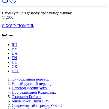
Публікуецца з дазволу праваўладальнікаў.
© 2002
Я ХОЧУ ПОМОЧЬ
Библии
RU
BY
UA
EN
DE
GR
LAT
Синодальный перевод
Новый русский перевод
Перевод Десницкого
Под редакцией Кулаковых
Открытая Библия
Библейской Лиги ERV
Cовременный перевод WBTC