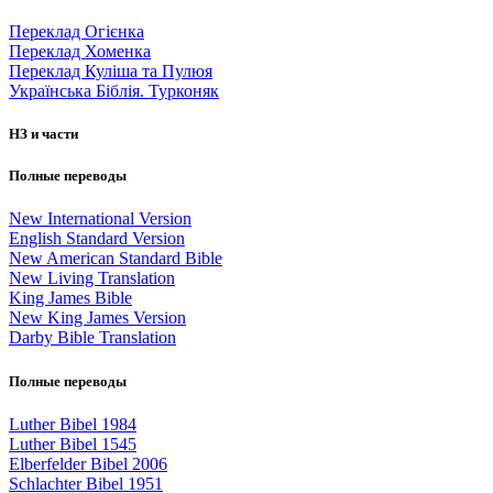
Переклад Огієнка
Переклад Хоменка
Переклад Куліша та Пулюя
Українська Біблія. Турконяк
НЗ и части
Полные переводы
New International Version
English Standard Version
New American Standard Bible
New Living Translation
King James Bible
New King James Version
Darby Bible Translation
Полные переводы
Luther Bibel 1984
Luther Bibel 1545
Elberfelder Bibel 2006
Schlachter Bibel 1951