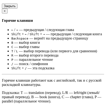
Закрыть
×
Горячие клавиши
/
— предыдущая / следующая глава
←
→
+
/
+
— предыдущая / следующая книга
Shift
←
Shift
→
— вернёт на предыдущую страницу
Backspace
— выбор книги
B
— выбор главы
C
/
— выбор перевода (или первого для сравнения)
T
L
— выбор второго перевода
R
— параллельное чтение
P
— поиск / симфония
/
+
— эта подсказка
Shift
/
Горячие клавиши работают как с английской, так и с русской
раскладкой клавиатуры.
Подсказка: T — translation (перевод), L/R — left/right (левый/
правый перевод), B — book (книга), C — chapter (глава), P —
parallel (параллельное чтение).