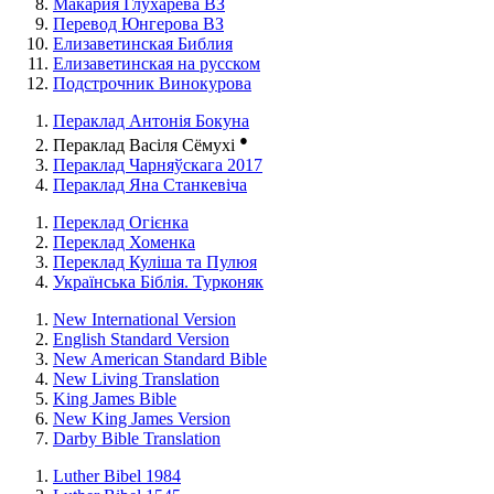
Макария Глухарева ВЗ
Перевод Юнгерова ВЗ
Елизаветинская Библия
Елизаветинская на русском
Подстрочник Винокурова
Пераклад Антонія Бокуна
●
Пераклад Васіля Сёмухі
Пераклад Чарняўскага 2017
Пераклад Яна Станкевіча
Переклад Огієнка
Переклад Хоменка
Переклад Куліша та Пулюя
Українська Біблія. Турконяк
New International Version
English Standard Version
New American Standard Bible
New Living Translation
King James Bible
New King James Version
Darby Bible Translation
Luther Bibel 1984