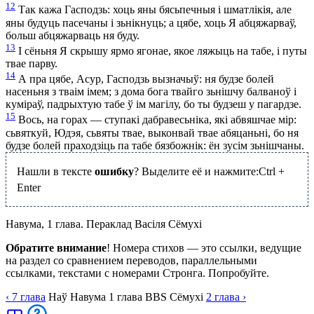
12
Так кажа Гасподзь: хоць яны бясьпечныя і шматлікія, але
яны будуць пасечаны і зьнікнуць; а цябе, хоць Я абцяжарваў,
больш абцяжарваць ня буду.
13
І сёньня Я скрышу ярмо ягонае, якое ляжыць на табе, і путы
твае парву.
14
А пра цябе, Асур, Гасподзь вызначыў: ня будзе болей
насеньня з тваім імем; з дома бога твайго зьнішчу балваноў і
куміраў, падрыхтую табе ў ім магілу, бо ты будзеш у пагардзе.
15
Вось, на горах — ступакі дабравесьніка, які абвяшчае мір:
сьвяткуй, Юдэя, сьвяты твае, выконвай твае абяцаньні, бо ня
будзе болей праходзіць па табе бязбожнік: ён зусім зьнішчаны.
Нашли в тексте
ошибку
? Выделите её и нажмите:
Ctrl
+
Enter
Навума, 1 глава. Пераклад Васіля Сёмухі
Обратите внимание
! Номера стихов — это ссылки, ведущие
на раздел со сравнением переводов, параллельными
ссылками, текстами с номерами Стронга. Попробуйте.
‹ 7
глава
Наў
Навума
1
глава
BBS
Сёмухі
2
глава
›