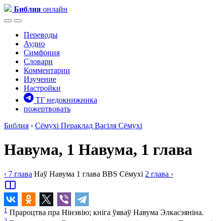
Библия
онлайн
Переводы
Аудио
Симфония
Словари
Комментарии
Изучение
Настройки
ТГ недокнижника
пожертвовать
Библия
›
Сёмухі
Пераклад Васіля Сёмухі
Навума, 1
Навума, 1 глава
‹ 7
глава
Наў
Навума
1
глава
BBS
Сёмухі
2
глава
›
1
Прароцтва пра Нінэвію; кніга ўяваў Навума Элкасэяніна.
2