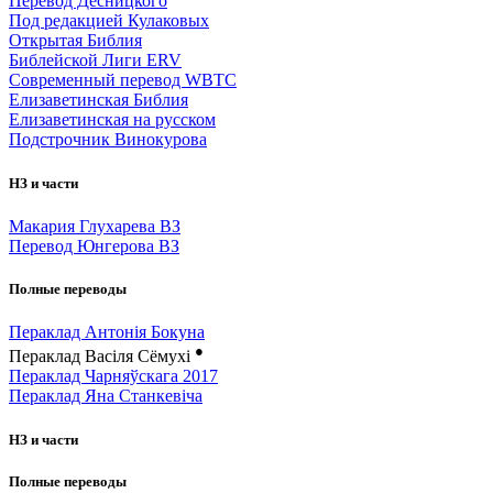
Перевод Десницкого
Под редакцией Кулаковых
Открытая Библия
Библейской Лиги ERV
Cовременный перевод WBTC
Елизаветинская Библия
Елизаветинская на русском
Подстрочник Винокурова
НЗ и части
Макария Глухарева ВЗ
Перевод Юнгерова ВЗ
Полные переводы
Пераклад Антонія Бокуна
●
Пераклад Васіля Сёмухі
Пераклад Чарняўскага 2017
Пераклад Яна Станкевіча
НЗ и части
Полные переводы