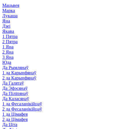
Мацьвея
Марка
Лукаша
Яна
Дзеі
Якава
1 Пятра
2 Пятра
1 Яна
2 Яна
3 Яна
Юда
Да Рымлянаў
1 да Карынфянаў
2 да Карынфянаў
Да Галятаў
Да Эфэсянаў
Да Піліпянаў
Да Каласянаў
1 да Фесаланікійцаў
2 да Фесаланікійцаў
1 да Цімафея
2 да Цімафея
Да Ціта