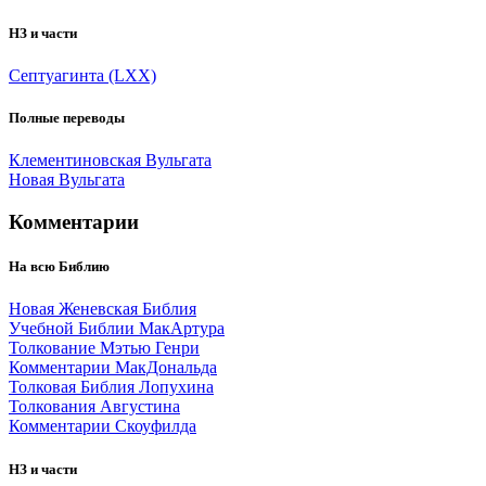
НЗ и части
Септуагинта (LXX)
Полные переводы
Клементиновская Вульгата
Новая Вульгата
Комментарии
На всю Библию
Новая Женевская Библия
Учебной Библии МакАртура
Толкование Мэтью Генри
Комментарии МакДональда
Толковая Библия Лопухина
Толкования Августина
Комментарии Скоуфилда
НЗ и части