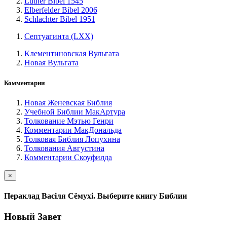
Luther Bibel 1545
Elberfelder Bibel 2006
Schlachter Bibel 1951
Септуагинта (LXX)
Клементиновская Вульгата
Новая Вульгата
Комментарии
Новая Женевская Библия
Учебной Библии МакАртура
Толкование Мэтью Генри
Комментарии МакДональда
Толковая Библия Лопухина
Толкования Августина
Комментарии Скоуфилда
×
Пераклад Васіля Сёмухі. Выберите книгу Библии
Новый Завет