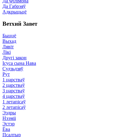
Да Філімона
Да Габрэяў
Адкрыцьцё
Ветхий Завет
Быццё
Выхад
Лявіт
Лікі
Другі закон
Ісуса сына Нава
Судзьдзяў
Рут
1 царстваў
2 царстваў
3 царстваў
4 царстваў
1 летапісаў
2 летапісаў
Эздры
Нээміі
Эстэр
Ёва
Псалтыр