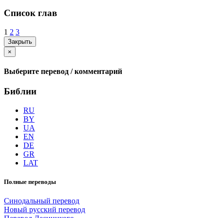
Список глав
1
2
3
Закрыть
×
Выберите перевод / комментарий
Библии
RU
BY
UA
EN
DE
GR
LAT
Полные переводы
Синодальный перевод
Новый русский перевод