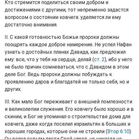
Кто стремится поделиться своим добром и
достижениями с другими, тот непременно задастся
вопросом о состоянии ковчега: уделяется ли ему
достаточно внимания.
II. С какой готовностью Божьи пророки должны
поощрять каждое доброе намерение. Не успел Нафан
узнать о достойных планах Давида, как предложил
ему: все, что у тебя на сердце, делай (
ст. 2
), ибо у него
не было причин сомневаться, что с Давидом в этом
деле Бог. Ведь пророки должны побуждать к
проявлению даров и благодатей не только себя, но и
других.
III. Как мало Бог переживает о внешней помпезности
и великолепии служения. Его ковчегу было хорошо и в
скинии, и Бог не упоминал о строительстве дома для
ковчега, даже когда поселил израильтян в больших и
хороших городах, которые они не строили (
Втор 6:10
).
Он велел судьям пасти Свой народ, но никогда не