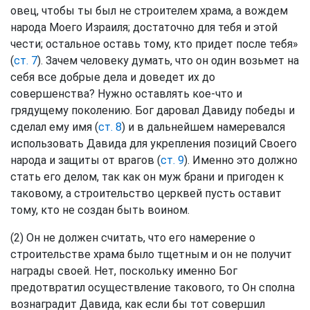
овец, чтобы ты был не строителем храма, а вождем
народа Моего Израиля; достаточно для тебя и этой
чести; остальное оставь тому, кто придет после тебя»
(
ст. 7
). Зачем человеку думать, что он один возьмет на
себя все добрые дела и доведет их до
совершенства? Нужно оставлять кое-что и
грядущему поколению. Бог даровал Давиду победы и
сделал ему имя (
ст. 8
) и в дальнейшем намеревался
использовать Давида для укрепления позиций Своего
народа и защиты от врагов (
ст. 9
). Именно это должно
стать его делом, так как он муж брани и пригоден к
таковому, а строительство церквей пусть оставит
тому, кто не создан быть воином.
(2) Он не должен считать, что его намерение о
строительстве храма было тщетным и он не получит
награды своей. Нет, поскольку именно Бог
предотвратил осуществление такового, то Он сполна
вознаградит Давида, как если бы тот совершил