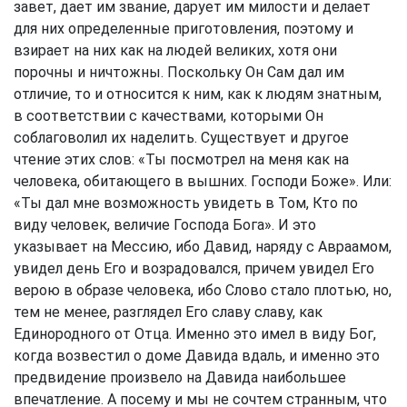
завет, дает им звание, дарует им милости и делает
для них определенные приготовления, поэтому и
взирает на них как на людей великих, хотя они
порочны и ничтожны. Поскольку Он Сам дал им
отличие, то и относится к ним, как к людям знатным,
в соответствии с качествами, которыми Он
соблаговолил их наделить. Существует и другое
чтение этих слов: «Ты посмотрел на меня как на
человека, обитающего в вышних. Господи Боже». Или:
«Ты дал мне возможность увидеть в Том, Кто по
виду человек, величие Господа Бога». И это
указывает на Мессию, ибо Давид, наряду с Авраамом,
увидел день Его и возрадовался, причем увидел Его
верою в образе человека, ибо Слово стало плотью, но,
тем не менее, разглядел Его славу славу, как
Единородного от Отца. Именно это имел в виду Бог,
когда возвестил о доме Давида вдаль, и именно это
предвидение произвело на Давида наибольшее
впечатление. А посему и мы не сочтем странным, что