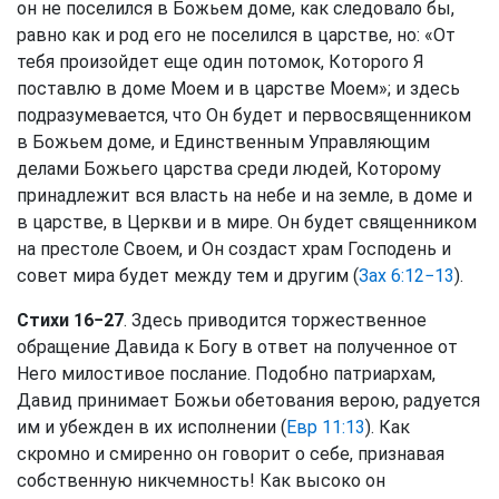
он не поселился в Божьем доме, как следовало бы,
равно как и род его не поселился в царстве, но: «От
тебя произойдет еще один потомок, Которого Я
поставлю в доме Моем и в царстве Моем»; и здесь
подразумевается, что Он будет и первосвященником
в Божьем доме, и Единственным Управляющим
делами Божьего царства среди людей, Которому
принадлежит вся власть на небе и на земле, в доме и
в царстве, в Церкви и в мире. Он будет священником
на престоле Своем, и Он создаст храм Господень и
совет мира будет между тем и другим (
Зах 6:12−13
).
Стихи 16−27
. Здесь приводится торжественное
обращение Давида к Богу в ответ на полученное от
Него милостивое послание. Подобно патриархам,
Давид принимает Божьи обетования верою, радуется
им и убежден в их исполнении (
Евр 11:13
). Как
скромно и смиренно он говорит о себе, признавая
собственную никчемность! Как высоко он