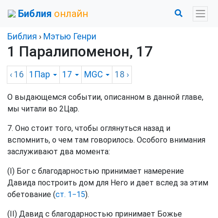
Библия
онлайн
Библия
›
Мэтью Генри
1 Паралипоменон, 17
‹ 16
1Пар
17
MGC
18
›
О выдающемся событии, описанном в данной главе,
мы читали во 2Цар.
7. Оно стоит того, чтобы оглянуться назад и
вспомнить, о чем там говорилось. Особого внимания
заслуживают два момента:
(I) Бог с благодарностью принимает намерение
Давида построить дом для Него и дает вслед за этим
обетование (
ст. 1−15
).
(II) Давид с благодарностью принимает Божье