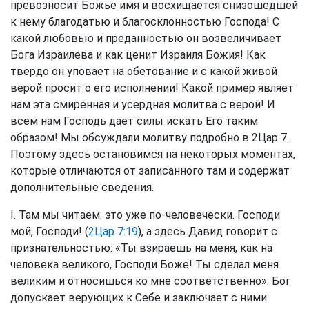
превозносит Божье имя и восхищается снизошедшей
к нему благодатью и благосклонностью Господа! С
какой любовью и преданностью он возвеличивает
Бога Израилева и как ценит Израиля Божия! Как
твердо он уповает на обетование и с какой живой
верой просит о его исполнении! Какой пример являет
нам эта смиренная и усердная молитва с верой! И
всем нам Господь дает силы искать Его таким
образом! Мы обсуждали молитву подробно в 2Цар 7.
Поэтому здесь остановимся на некоторых моментах,
которые отличаются от записанного там и содержат
дополнительные сведения.
I. Там мы читаем: это уже по-человечески. Господи
мой, Господи! (
2Цар 7:19
), а здесь Давид говорит с
признательностью: «Ты взираешь на меня, как на
человека великого, Господи Боже! Ты сделал меня
великим и относишься ко мне соответственно». Бог
допускает верующих к Себе и заключает с ними