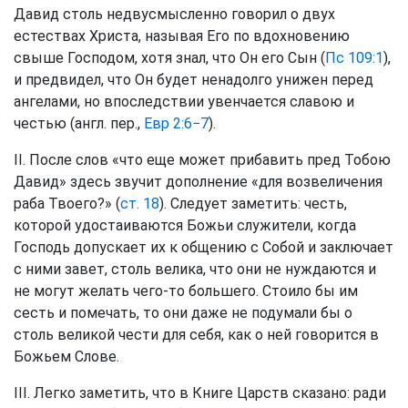
Давид столь недвусмысленно говорил о двух
естествах Христа, называя Его по вдохновению
свыше Господом, хотя знал, что Он его Сын (
Пс 109:1
),
и предвидел, что Он будет ненадолго унижен перед
ангелами, но впоследствии увенчается славою и
честью (англ. пер.,
Евр 2:6−7
).
II. После слов «что еще может прибавить пред Тобою
Давид» здесь звучит дополнение «для возвеличения
раба Твоего?» (
ст. 18
). Следует заметить: честь,
которой удостаиваются Божьи служители, когда
Господь допускает их к общению с Собой и заключает
с ними завет, столь велика, что они не нуждаются и
не могут желать чего-то большего. Стоило бы им
сесть и помечать, то они даже не подумали бы о
столь великой чести для себя, как о ней говорится в
Божьем Слове.
III. Легко заметить, что в Книге Царств сказано: ради