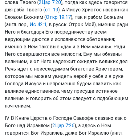
слова Твоего (
2Цар 7:20
), тогда как здесь говорится:
для раба Твоего (
ст. 19
). А Иисус Христос назван как
Словом Божиим (
Откр 19:17
), так и рабом Божьим
(англ. пер.,
Ис 42:1
, в русск. Отрок Мой), именно ради
Него и благодаря Его посредничеству всем
верующим даются и исполняются обетования;
именно в Нем таковые «да» и в Нем «аминь». Ради
Него совершаются все милости; Ему мы обязаны
величием, и от Него надлежит ожидать великих дел.
Речь идет о неисследимом богатстве Христовом,
которое мы можем увидеть верой у себя и в руке
Господа Иисуса и непременно будем славить как
великое единственное, чему присуще истинное
величие, и говорить об этом следует с подобающим
почтением.
IV. В Книге Царств о Господе Саваофе сказано как о
Боге над Израилем (
2Цар 7:26
), а здесь о Нем
говорится: Бог Израилев, даже Бог Израилю (англ.