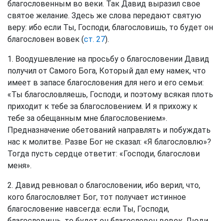
благословенным во веки. Так Давид выразил свое
святое желание. Здесь же слова передают святую
веру: ибо если Ты, Господи, благословишь, то будет он
благословен вовек (
ст. 27
).
1. Воодушевление на просьбу о благословении Давид
получил от Самого Бога, Который дал ему намек, что
имеет в запасе благословения для него и его семьи:
«Ты благословляешь, Господи, и поэтому всякая плоть
приходит к тебе за благословением. И я прихожу к
тебе за обещанным мне благословением».
Предназначение обетований направлять и побуждать
нас к молитве. Разве Бог не сказал: «Я благословлю»?
Тогда пусть сердце ответит: «Господи, благослови
меня».
2. Давид ревновал о благословении, ибо верил, что,
кого благословляет Бог, тот получает истинное
благословение навсегда: если Ты, Господи,
благословишь, то будет он благословен вовек. Люди