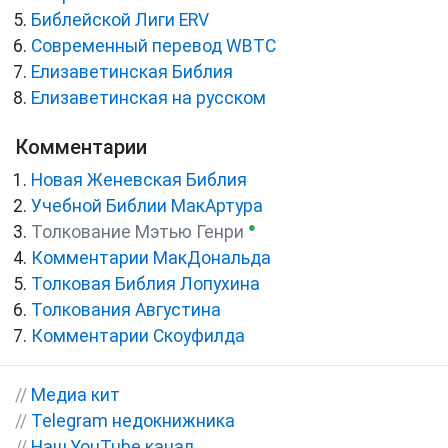
Библейской Лиги ERV
Cовременный перевод WBTC
Елизаветинская Библия
Елизаветинская на русском
Комментарии
Новая Женевская Библия
Учебной Библии МакАртура
●
Толкование Мэтью Генри
Комментарии МакДональда
Толковая Библия Лопухина
Толкования Августина
Комментарии Скоуфилда
//
Медиа кит
//
Telegram недокнижника
//
Наш YouTube канал