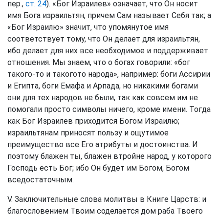
пер.,
ст. 24
). «Бог Израилев» означает, что Он носит
имя Бога израильтян, причем Сам называет Себя так; а
«Бог Израилю» значит, что упомянутое имя
соответствует тому, что Он делает для израильтян,
ибо делает для них все необходимое и поддерживает
отношения. Мы знаем, что о богах говорили: «бог
такого-то и такогото народа», например: боги Ассирии
и Египта, боги Емафа и Арпада, но никакими богами
они для тех народов не были, так как совсем им не
помогали просто символы ничего, кроме имени. Тогда
как Бог Израилев приходится Богом Израилю;
израильтянам приносят пользу и ощутимое
преимущество все Его атрибуты и достоинства. И
поэтому блажен ты, блажен втройне народ, у которого
Господь есть Бог; ибо Он будет им Богом, Богом
вседостаточным.
V. Заключительные слова молитвы в Книге Царств: и
благословением Твоим соделается дом раба Твоего