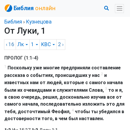
Библия
онлайн
Библия
›
Кузнецова
От Луки, 1
‹ 16
Лк
1
KBC
2
›
ПРОЛОГ (1:1-4)
1
Поскольку уже многие предприняли составление
2
рассказа о событиях, происшедших у нас
и
известных нам от людей, которые с самого начала
3
были их очевидцами и служителями Слова,
то и я,
в свою очередь, решил, досконально изучив все от
самого начала, последовательно изложить это для
4
тебя, досточтимый Феофил,
чтобы ты убедился в
достоверности того, в чем был наставлен.