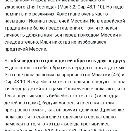
ужасного Дня Господа» (
Мал 3:2
; Сир 48:1-10). Но надо
помнить и о различиях. Христиане очень часто
называют Иоанна предтечей Мессии. Но в еврейской
традиции не было представления о том, что некая
личность должна явиться перед приходом Мессии и,
следовательно, Илья никогда не изображался
предтечей Мессии.
Чтобы сердца отцов и детей обратить друг к другу
— дословно: «чтобы обратить сердца отцов к детям».
Это еще одна аллюзия на пророчество Малахии (4:6) и
Сир 48:10. В еврейском тексте дальше следуют слова:
«и сердца детей к отцам». Одни ученые полагают, что
Лука опустил часть библейского текста («и сердца
детей к отцам»), будучи уверен, что его читатели
прекрасно помнят, как он звучит целиком. Другие же
полагают, что евангелист сделал это сознательно,
намекая на то, что «отцы» всегда противились
Божьей воле (см. 6:23;
Деян 7:52
;
Деян 28:25
), и его