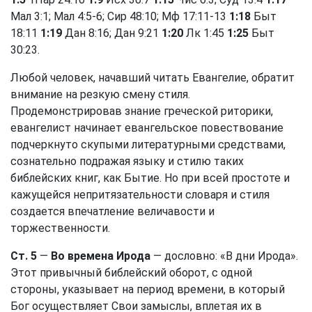
Мал 3:1
;
Мал 4:5-6
; Сир 48:10;
Мф 17:11-13
1:18
Быт
18:11
1:19
Дан 8:16
;
Дан 9:21
1:20
Лк 1:45
1:25
Быт
30:23
.
Любой человек, начавший читать Евангелие, обратит
внимание на резкую смену стиля.
Продемонстрировав знание греческой риторики,
евангелист начинает евангельское повествование
подчеркнуто скупыми литературными средствами,
сознательно подражая языку и стилю таких
библейских книг, как Бытие. Но при всей простоте и
кажущейся непритязательности словаря и стиля
создается впечатление величавости и
торжественности.
Ст. 5
—
Во времена Ирода
— дословно: «В дни Ирода».
Этот привычный библейский оборот, с одной
стороны, указывает на период времени, в который
Бог осуществляет Свои замыслы, вплетая их в