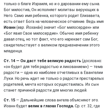
только о благе Израиля, но и о даровании ему сына.
Бог милостив, Он исполняет молитвы верующих в
Него. Само имя ребенка, которого родит Елизавета,
есть ответ Бога на человеческое отчаяние. Ведь имя
Иоанн
(
евр.
Йохана́н) значит «Бог милосерден» или
«Бог явил Свое милосердие». Обычно имя ребенку
давал отец, но тот факт, что его нарекает сам Бог,
свидетельствует о великом предназначении этого
младенца.
Ст. 14
— Он даст тебе великую радость
(дословно:
«он будет для тебя радостью и ликованием») — тема
радости — одна из наиболее отчетливых в Евангелии
Луки. Но речь идет не только о радости престарелых
родителей, мечта которых осуществилась. Их сын
станет причиной радости для многих людей.
Ст. 15
— Дальнейшие слова ангела объясняют это.
Иоанн будет
велик в глазах Господа.
Ср.
ст. 32
, где