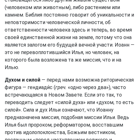
(человеком или животным), либо растением или
камнем. Библия постоянно говорит об уникальности и
неповторимости человеческой личности, об
ответственности человека здесь и теперь, во время
своей единственной жизни на земле, потому что она
является залогом его будущей вечной участи. Иоанн —
это не перевоплотившийся Илья, но человек, на
которого была возложена та же миссия, что и на
Илью.
Духом и силой
— перед нами возможна риторическая
фигура — гендиади́с (
греч.
«одно через два»), часто
встречающаяся в Новом Завете. Если это так, то
переводить следует «силой духа» или «духом, то есть
силой». Сила и дух Ильи означают, что Иоанну
предназначена миссия, подобная миссии Ильи. Ведь
Илья был пророком, реформатором, восставшим
против идолопоклонства, Божьим вестником,
посланным «перед наступлением великого и