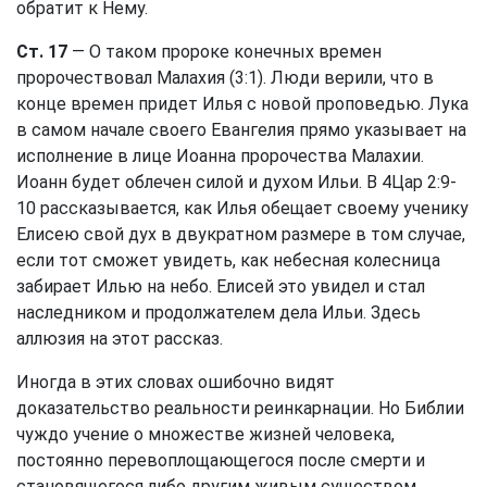
обратит к Нему.
Ст. 17
— О таком пророке конечных времен
пророчествовал Малахия (3:1). Люди верили, что в
конце времен придет Илья с новой проповедью. Лука
в самом начале своего Евангелия прямо указывает на
исполнение в лице Иоанна пророчества Малахии.
Иоанн будет облечен силой и духом Ильи. В
4Цар 2:9-
10
рассказывается, как Илья обещает своему ученику
Елисею свой дух в двукратном размере в том случае,
если тот сможет увидеть, как небесная колесница
забирает Илью на небо. Елисей это увидел и стал
наследником и продолжателем дела Ильи. Здесь
аллюзия на этот рассказ.
Иногда в этих словах ошибочно видят
доказательство реальности реинкарнации. Но Библии
чуждо учение о множестве жизней человека,
постоянно перевоплощающегося после смерти и
становящегося либо другим живым существом