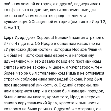
события земной истории, а с другой, подчеркивает
тот факт, что недавние, почти современные для
автора события являются продолжением и
кульминацией Священной истории (см. также
Иер 1:2,
3
;
Ам 1:1
).
Царь Ирод
(
греч.
Херо́дес) Великий правил страной с
37 по 4 г. до н. э. Об Ироде в основном известно из
«Иудейских Древностей» историка Иосифа Флавия.
Он был не чистокровным евреем, а наполовину
идумеянином, и это давало повод его противникам
считать его не законным царем, а узурпатором, тем
более, что он был ставленником Рима и не отличался
строгим соблюдением заповедей Закона. Ирод был
противоречивой личностью. С одной стороны, при
нем воцарился мир и в стране был наведен порядок,
были снижены налоги, кроме того, Ирод выстроил
заново иерусалимский Храм, красоте и пышности
которого не было равных. С другой же стороны, он