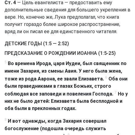
Ст. 4
— Цель евангелиста — предоставить ему
дополнительные сведения для большего укрепления в
вере. Но, конечно же, Лука предполагал, что книга
получит гораздо более широкое распространение,
вряд ли он писал ее для единственного читателя.
ДЕТСКИЕ ГОДЫ (1:5 — 2:52)
ПРЕДСКАЗАНИЕ О РОЖДЕНИИ ИОАННА (1:5-25)
5
Во времена Ирода, царя Иудеи, был священник по
имени Захария, из смены Авия. У него была жена,
6
тоже из рода Аарона, ее звали Елизавета.
Оба они
были праведниками в глазах Божьих, строго
7
соблюдая все заповеди и повеления Господа.
Но у
них не было детей: Елизавета была бесплодной и
оба были в преклонных годах.
8
И вот однажды, когда Захария совершал
богослужение (подошла очередь служить
9