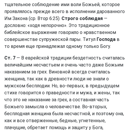
тщательное соблюдение ими воли Божьей, которое
проявлялось прежде всего в исполнении дарованного
Им Закона (ср.
Втор 6:25
).
Строго соблюдая
—
дословно: «ходя непорочно». Это традиционное
библейское выражение говорило о нравственном
совершенстве супружеской пары. Титул
Господа
в
то время еще принадлежал одному только Богу.
Ст. 7
— В еврейской традиции бездетность считалась
величайшим несчастьем и очень часто даже Божьим
наказанием за грех. Виновной всегда считалась
женщина, так как в древности люди не знали о
мужском бесплодии. Но, во-первых, в предыдущем
стихе говорится о праведности и мужа, и жены, так
что это не наказание за грех, а составная часть
Божьего замысла о человечестве. Во-вторых,
бесплодная женщина была несчастной, и поэтому она,
как и все отверженные, бедные, угнетенные,
плачущие, обретает помощь и защиту у Бога,