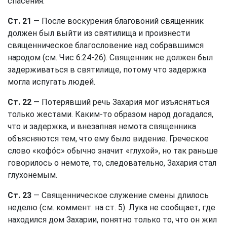
спасения.
Ст. 21
— После воскурения благовоний священник
должен был выйти из святилища и произнести
священническое благословение над собравшимся
народом (см.
Чис 6:24-26
). Священник не должен был
задерживаться в святилище, потому что задержка
могла испугать людей.
Ст. 22
— Потерявший речь Захария мог изъясняться
только жестами. Каким-то образом народ догадался,
что и задержка, и внезапная немота священника
объясняются тем, что ему было видение. Греческое
слово «кофо́с» обычно значит «глухой», но так раньше
говорилось о немоте, то, следовательно, Захария стал
глухонемым.
Ст. 23
— Священническое служение смены длилось
неделю (см. коммент. на
ст. 5
). Лука не сообщает, где
находился дом Захарии, понятно только то, что он жил