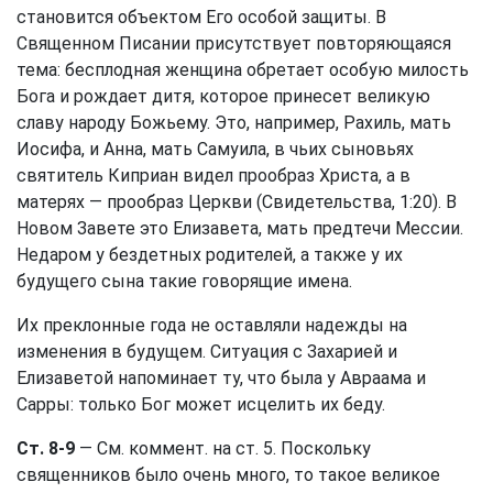
становится объектом Его особой защиты. В
Священном Писании присутствует повторяющаяся
тема: бесплодная женщина обретает особую милость
Бога и рождает дитя, которое принесет великую
славу народу Божьему. Это, например, Рахиль, мать
Иосифа, и Анна, мать Самуила, в чьих сыновьях
святитель Киприан видел прообраз Христа, а в
матерях — прообраз Церкви (Свидетельства, 1:20). В
Новом Завете это Елизавета, мать предтечи Мессии.
Недаром у бездетных родителей, а также у их
будущего сына такие говорящие имена.
Их преклонные года не оставляли надежды на
изменения в будущем. Ситуация с Захарией и
Елизаветой напоминает ту, что была у Авраама и
Сарры: только Бог может исцелить их беду.
Ст. 8-9
— См. коммент. на
ст. 5
. Поскольку
священников было очень много, то такое великое