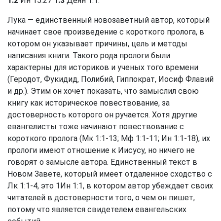
1:2
Ин 15:27
1:3
Деян 1:1
.
Лука — единственный новозаветный автор, который
начинает свое произведение с короткого пролога, в
котором он указывает причины, цель и методы
написания книги. Такого рода прологи были
характерны для историков и ученых того времени
(Геродот, Фукидид, Полибий, Гиппократ, Иосиф Флавий
и др.). Этим он хочет показать, что замыслил свою
книгу как историческое повествование, за
достоверность которого он ручается. Хотя другие
евангелисты тоже начинают повествование с
короткого пролога (
Мк 1:1-13
;
Мф 1:1-11
;
Ин 1:1-18
), их
прологи имеют отношение к Иисусу, но ничего не
говорят о замысле автора. Единственный текст в
Новом Завете, который имеет отдаленное сходство с
Лк 1:1-4
, это
1Ин 1:1
, в котором автор убеждает своих
читателей в достоверности того, о чем он пишет,
потому что является свидетелем евангельских