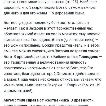
ангела: «твоя молитва услышана» (
ст. 13
). Наиболее
вероятно, что Захария молил Бога о самом важном
для него и для его жены — о даровании сына.
Бог всегда дает человеку больше того, чего он
желает. Так и Захария в этот торжественный час
обретает живой ответ на свою молитву: ему воочию
является ангел Господень.
Ангел
(
греч.
«вестник») —
это Божий посланец, Божий представитель, и в этом
смысле можно сказать, что Захария встретил самого
Бога. В древнейших частях Библии
ангел Господень
—
это таинственная и величественная личность,
практически неотличимая от самого Бога, это Его
ипостась, благодаря которой Он может действовать
в мире. Лишь через несколько стихов мы узнаем, что
имя ангела, явившегося Захарии, — Гавриил (см.
ст. 19
и комментарий).
Ангел стоял
справа
от жертвенника. В древности
люди верили, что все то, что находится справа,