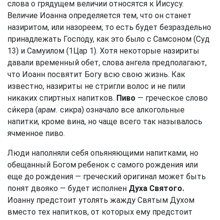
слова о грядущем величии относятся к Иисусу.
Величие Иоанна определяется тем, что он станет
назиритом, или назореем, то есть будет безраздельно
принадлежать Господу, как это было с Самсоном (Суд
13) и Самуилом (1Цар 1). Хотя некоторые назириты
давали временный обет, слова ангела предполагают,
что Иоанн посвятит Богу всю свою жизнь. Как
известно, назириты не стригли волос и не пили
никаких спиртных напитков.
Пиво
— греческое слово
си́кера (
арам.
сикра) означало все алкогольные
напитки, кроме вина, но чаще всего так называлось
ячменное пиво.
Люди наполняли себя опьяняющими напитками, но
обещанный Богом ребенок с самого рождения или
еще до рождения — греческий оригинал может быть
понят двояко — будет исполнен
Духа Святого.
Иоанну предстоит утолять жажду Святым Духом
вместо тех напитков, от которых ему предстоит