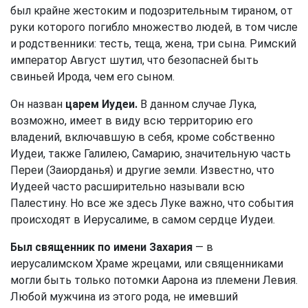
был крайне жестоким и подозрительным тираном, от
руки которого погибло множество людей, в том числе
и родственники: тесть, теща, жена, три сына. Римский
император Август шутил, что безопасней быть
свиньей Ирода, чем его сыном.
Он назван
царем Иудеи.
В данном случае Лука,
возможно, имеет в виду всю территорию его
владений, включавшую в себя, кроме собственно
Иудеи, также Галилею, Самарию, значительную часть
Переи (Заиорданья) и другие земли. Известно, что
Иудеей часто расширительно называли всю
Палестину. Но все же здесь Луке важно, что события
происходят в Иерусалиме, в самом сердце Иудеи.
Был священник по имени Захария
— в
иерусалимском Храме жрецами, или священниками
могли быть только потомки Аарона из племени Левия.
Любой мужчина из этого рода, не имевший