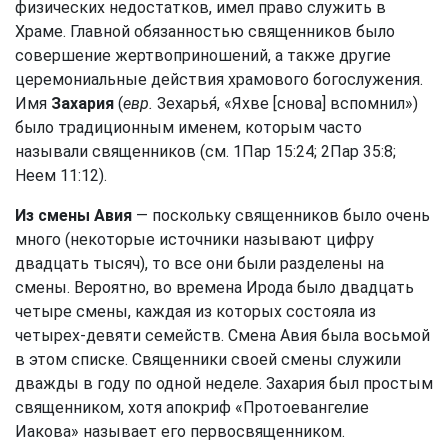
физических недостатков, имел право служить в
Храме. Главной обязанностью священников было
совершение жертвоприношений, а также другие
церемониальные действия храмового богослужения.
Имя
Захария
(
евр.
Зехарья́, «Яхве [снова] вспомнил»)
было традиционным именем, которым часто
называли священников (см.
1Пар 15:24
;
2Пар 35:8
;
Неем 11:12
).
Из смены Авия
— поскольку священников было очень
много (некоторые источники называют цифру
двадцать тысяч), то все они были разделены на
смены. Вероятно, во времена Ирода было двадцать
четыре смены, каждая из которых состояла из
четырех-девяти семейств. Смена Авия была восьмой
в этом списке. Священники своей смены служили
дважды в году по одной неделе. Захария был простым
священником, хотя апокриф «Протоевангелие
Иакова» называет его первосвященником.