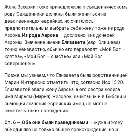
Жена Захарии тоже принадлежала к священническому
роду. Священники должны были жениться на
девственницах-еврейках, но считалось
предпочтительным выбрать себе жену тоже из рода
Аарона.
Из рода Аарона
— дословно: «из дочерей
Аарона». Значение имени
Елизавета
(
евр.
Элишева)
точно неизвестно, обычно его переводят: «Мой Бог —
клятва», «Мой Бог — счастье» или «Мой Бог
совершенен».
Позже мы узнаем, что Елизавета была родственницей
Марии. Интересно отметить, что, согласно
Исх 15:20
,
Елизаветой звали жену Аарона, а его сестра носила
имя Мирьям (Мария). Человек, начитанный в Библии и
знающий значения еврейских имен, не мог не
заметить таких совпадений.
Ст. 6
— Оба они были праведниками
— мужа и жену
объединяло не только общее происхождение, но и