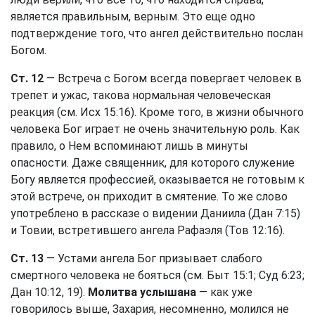
является правильным, верным. Это еще одно
подтверждение того, что ангел действительно послан
Богом.
Ст. 12
— Встреча с Богом всегда повергает человек в
трепет и ужас, такова нормальная человеческая
реакция (см.
Исх 15:16
). Кроме того, в жизни обычного
человека Бог играет не очень значительную роль. Как
правило, о Нем вспоминают лишь в минуты
опасности. Даже священник, для которого служение
Богу является профессией, оказывается не готовым к
этой встрече, он приходит в смятение. То же слово
употреблено в рассказе о видении Даниила (
Дан 7:15
)
и Товии, встретившего ангела Рафаэля (Тов 12:16).
Ст. 13
— Устами ангела Бог призывает слабого
смертного человека не бояться (см.
Быт 15:1
;
Суд 6:23
;
Дан 10:12, 19
).
Молитва услышана
— как уже
говорилось выше, Захария, несомненно, молился не