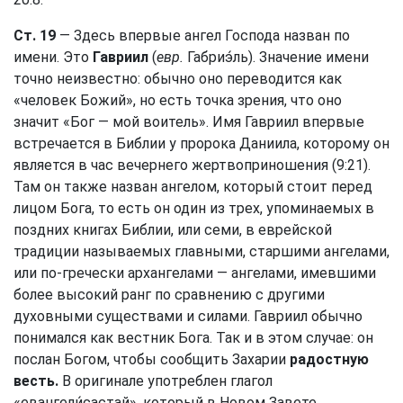
Ст. 19
— Здесь впервые ангел Господа назван по
имени. Это
Гавриил
(
евр.
Габриэ́ль). Значение имени
точно неизвестно: обычно оно переводится как
«человек Божий», но есть точка зрения, что оно
значит «Бог — мой воитель». Имя Гавриил впервые
встречается в Библии у пророка Даниила, которому он
является в час вечернего жертвоприношения (9:21).
Там он также назван ангелом, который стоит перед
лицом Бога, то есть он один из трех, упоминаемых в
поздних книгах Библии, или семи, в еврейской
традиции называемых главными, старшими ангелами,
или по-гречески архангелами — ангелами, имевшими
более высокий ранг по сравнению с другими
духовными существами и силами. Гавриил обычно
понимался как вестник Бога. Так и в этом случае: он
послан Богом, чтобы сообщить Захарии
радостную
весть.
В оригинале употреблен глагол
«евангели́састай», который в Новом Завете