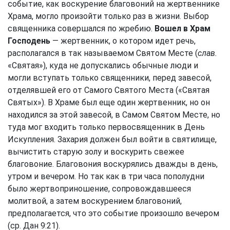
событие, как воскурение благовоний на жертвеннике
Храма, могло произойти только раз в жизни. Выбор
священника совершался по жребию.
Вошел в Храм
Господень
— жертвенник, о котором идет речь,
располагался в так называемом Святом Месте (
слав.
«Святая»), куда не допускались обычные люди и
могли вступать только священники, перед завесой,
отделявшей его от Самого Святого Места («Святая
Святых»). В Храме был еще один жертвенник, но он
находился за этой завесой, в Самом Святом Месте, но
туда мог входить только первосвященник в День
Искупления. Захария должен был войти в святилище,
вычистить старую золу и воскурить свежее
благовоние. Благовония воскурялись дважды в день,
утром и вечером. Но так как в три часа пополудни
было жертвоприношение, сопровождавшееся
молитвой, а затем воскурением благовоний,
предполагается, что это событие произошло вечером
(ср.
Дан 9:21
).