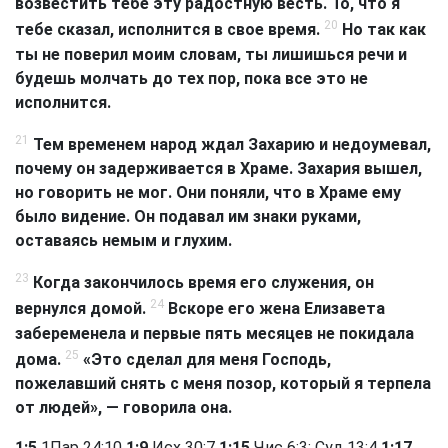
возвестить тебе эту радостную весть. То, что я
20
тебе сказал, исполнится в свое время.
Но так как
ты не поверил моим словам, ты лишишься речи и
будешь молчать до тех пор, пока все это не
исполнится.
21
Тем временем народ ждал Захарию и недоумевал,
почему он задерживается в Храме. Захария вышел,
но говорить не мог. Они поняли, что в Храме ему
было видение. Он подавал им знаки руками,
оставаясь немым и глухим.
23
Когда закончилось время его служения, он
24
вернулся домой.
Вскоре его жена Елизавета
забеременела и первые пять месяцев не покидала
25
дома.
«Это сделал для меня Господь,
пожелавший снять с меня позор, который я терпела
от людей», — говорила она.
1:5
1Пар 24:10
1:9
Исх 30:7
1:15
Чис 6:3
;
Суд 13:4
1:17