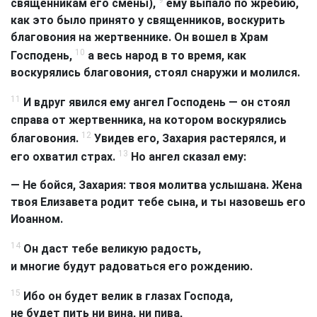
священникам его смены),
ему выпало по жребию,
как это было принято у священников, воскурить
благовония на жертвеннике. Он вошел в Храм
10
Господень,
а весь народ в то время, как
воскурялись благовония, стоял снаружи и молился.
11
И вдруг явился ему ангел Господень — он стоял
справа от жертвенника, на котором воскурялись
12
благовония.
Увидев его, Захария растерялся, и
13
его охватил страх.
Но ангел сказал ему:
— Не бойся, Захария: твоя молитва услышана. Жена
твоя Елизавета родит тебе сына, и ты назовешь его
Иоанном.
14
Он даст тебе великую радость,
и многие будут радоваться его рождению.
15
Ибо он будет велик в глазах Господа,
не будет пить ни вина, ни пива,