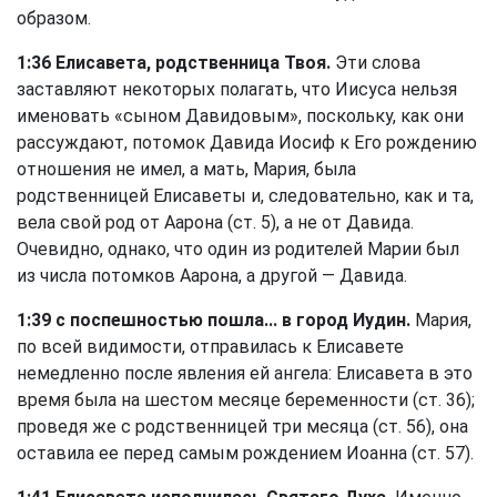
образом.
1:36 Елисавета, родственница Твоя.
Эти слова
заставляют некоторых полагать, что Иисуса нельзя
именовать «сыном Давидовым», поскольку, как они
рассуждают, потомок Давида Иосиф к Его рождению
отношения не имел, а мать, Мария, была
родственницей Елисаветы и, следовательно, как и та,
вела свой род от Аарона (
ст. 5
), а не от Давида.
Очевидно, однако, что один из родителей Марии был
из числа потомков Аарона, а другой — Давида.
1:39 с поспешностью пошла... в город Иудин.
Мария,
по всей видимости, отправилась к Елисавете
немедленно после явления ей ангела: Елисавета в это
время была на шестом месяце беременности (
ст. 36
);
проведя же с родственницей три месяца (
ст. 56
), она
оставила ее перед самым рождением Иоанна (
ст. 57
).