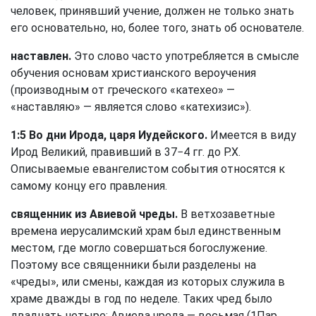
человек, принявший учение, должен не только знать
его основательно, но, более того, знать об основателе.
наставлен.
Это слово часто употребляется в смысле
обучения основам христианского вероучения
(производным от греческого «катехео» —
«наставляю» — является слово «катехизис»).
1:5 Во дни Ирода, царя Иудейского.
Имеется в виду
Ирод Великий, правивший в 37−4 гг. до Р.Х.
Описываемые евангелистом события относятся к
самому концу его правления.
священник из Авиевой чреды.
В ветхозаветные
времена иерусалимский храм был единственным
местом, где могло совершаться богослужение.
Поэтому все священники были разделены на
«чреды», или смены, каждая из которых служила в
храме дважды в год по неделе. Таких чред было
двадцать четыре; Авиева чреда — восьмая (
1Пар