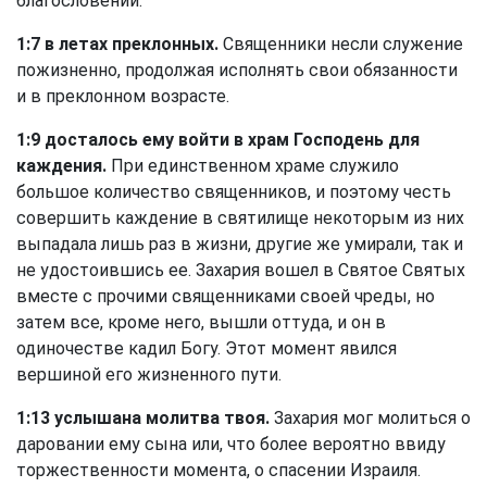
благословений.
1:7 в летах преклонных.
Священники несли служение
пожизненно, продолжая исполнять свои обязанности
и в преклонном возрасте.
1:9 досталось ему войти в храм Господень для
каждения.
При единственном храме служило
большое количество священников, и поэтому честь
совершить каждение в святилище некоторым из них
выпадала лишь раз в жизни, другие же умирали, так и
не удостоившись ее. Захария вошел в Святое Святых
вместе с прочими священниками своей чреды, но
затем все, кроме него, вышли оттуда, и он в
одиночестве кадил Богу. Этот момент явился
вершиной его жизненного пути.
1:13 услышана молитва твоя.
Захария мог молиться о
даровании ему сына или, что более вероятно ввиду
торжественности момента, о спасении Израиля.