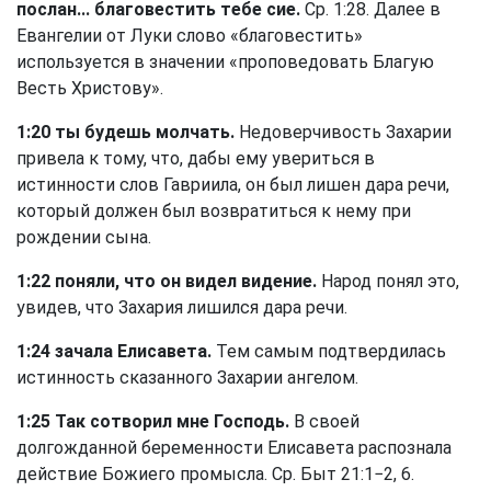
послан... благовестить тебе сие.
Ср. 1:28. Далее в
Евангелии от Луки слово «благовестить»
используется в значении «проповедовать Благую
Весть Христову».
1:20 ты будешь молчать.
Недоверчивость Захарии
привела к тому, что, дабы ему увериться в
истинности слов Гавриила, он был лишен дара речи,
который должен был возвратиться к нему при
рождении сына.
1:22 поняли, что он видел видение.
Народ понял это,
увидев, что Захария лишился дара речи.
1:24 зачала Елисавета.
Тем самым подтвердилась
истинность сказанного Захарии ангелом.
1:25 Так сотворил мне Господь.
В своей
долгожданной беременности Елисавета распознала
действие Божиего промысла. Ср.
Быт 21:1−2, 6
.