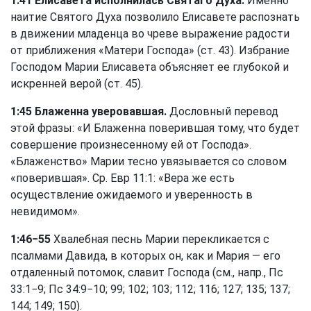
1:41 Елисавета исполнилась Святаго Духа.
Именно
наитие Святого Духа позволило Елисавете распознать
в движении младенца во чреве выражение радости
от приближения «Матери Господа» (
ст. 43
). Избрание
Господом Марии Елисавета объясняет ее глубокой и
искренней верой (
ст. 45
).
1:45 Блаженна уверовавшая.
Дословный перевод
этой фразы: «И Блаженна поверившая тому, что будет
совершение произнесенному ей от Господа».
«Блаженство» Марии тесно увязывается со словом
«поверившая». Ср.
Евр 11:1
: «Вера же есть
осуществление ожидаемого и уверенность в
невидимом».
1:46−55
Хвалебная песнь Марии перекликается с
псалмами Давида, в которых он, как и Мария — его
отдаленный потомок, славит Господа (см., напр.,
Пс
33:1−9
;
Пс 34:9−10
; 99; 102; 103; 112; 116; 127; 135; 137;
144; 149; 150).