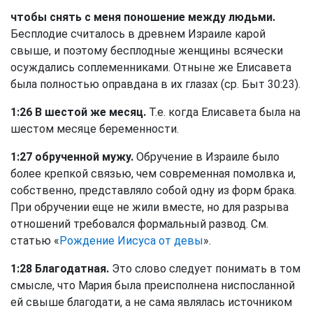
чтобы снять с меня поношение между людьми.
Бесплодие считалось в древнем Израиле карой
свыше, и поэтому бесплодные женщины всячески
осуждались соплеменниками. Отныне же Елисавета
была полностью оправдана в их глазах (ср.
Быт 30:23
).
1:26 В шестой же месяц.
Т.е. когда Елисавета была на
шестом месяце беременности.
1:27 обрученной мужу.
Обручение в Израиле было
более крепкой связью, чем современная помолвка и,
собственно, представляло собой одну из форм брака.
При обручении еще не жили вместе, но для разрыва
отношений требовался формальный развод. См.
статью «
Рождение Иисуса от девы
».
1:28 Благодатная.
Это слово следует понимать в том
смысле, что Мария была преисполнена ниспосланной
ей свыше благодати, а не сама являлась источником