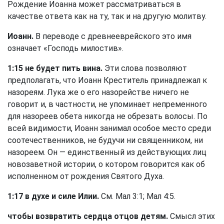
Рождение Иоанна может рассматриваться в
качестве ответа как на ту, так и на другую молитву.
Иоанн.
В переводе с древнееврейского это имя
означает «Господь милостив».
1:15 не будет пить вина.
Эти слова позволяют
предполагать, что Иоанн Креститель принадлежал к
назореям. Лука же о его назорействе ничего не
говорит и, в частности, не упоминает непременного
для назореев обета никогда не обрезать волосы. По
всей видимости, Иоанн занимал особое место среди
соотечественников, не будучи ни священником, ни
назореем. Он — единственный из действующих лиц
новозаветной истории, о котором говорится как об
исполненном от рождения Святого Духа.
1:17 в духе и силе Илии.
См.
Мал 3:1
;
Мал 4:5
.
чтобы возвратить сердца отцов детям.
Смысл этих