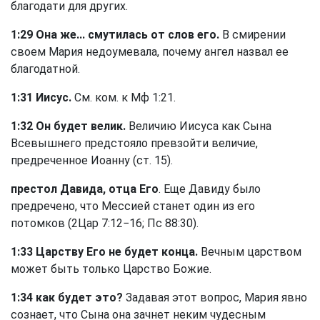
благодати для других.
1:29 Она же... смутилась от слов его.
В смирении
своем Мария недоумевала, почему ангел назвал ее
благодатной.
1:31 Иисус.
См. ком. к
Мф 1:21
.
1:32 Он будет велик.
Величию Иисуса как Сына
Всевышнего предстояло превзойти величие,
предреченное Иоанну (
ст. 15
).
престол Давида, отца Его
. Еще Давиду было
предречено, что Мессией станет один из его
потомков (
2Цар 7:12−16
;
Пс 88:30
).
1:33 Царству Его не будет конца.
Вечным царством
может быть только Царство Божие.
1:34 как будет это?
Задавая этот вопрос, Мария явно
сознает, что Сына она зачнет неким чудесным