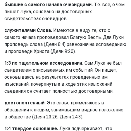
бывшие с самого начала очевидцами.
Т.е. все, о чем
пишет Лука, основано на достоверных
свидетельствах очевидцев.
служителями Слова.
Имеются в виду те, кто с
самого начала проповедовал Благую Весть. Для Луки
проповедь слова (
Деян 8:4
) равнозначна исповеданию
и проповеди Христа (
Деян 9:20
).
1:3 по тщательном исследовании.
Сам Лука не был
свидетелем описываемых им событий. Он пишет,
основываясь на результатах проведенных им
изысканий; почерпнутые в ходе этих изысканий
сведения он считает полностью достоверными.
достопочтенный.
Это слово применялось в
обращении к людям, занимавшим видное положение
в обществе (
Деян 23:26
;
Деян 24:3
).
1:4 твердое основание.
Лука подчеркивает, что