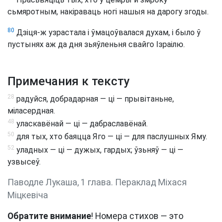
сьмяротным, накіраваць ногі нашыя на дарогу згоды.
80
Дзіця-ж узрастала і ўмацоўвалася духам, і было ў
пустынях аж да дня зьяўленьня свайго Ізраілю.
Примечания к тексту
28
радуйся, добрадарная — ці — прывітаньне,
міласердная.
48
уласкавёнай — ці — дабраславёнай.
50
для тых, хто баяцца Яго — ці — для паслушных Яму.
52
уладных — ці — дужых, гардых; ўзьняў — ці —
узвысеў.
Паводле Лукаша, 1 глава. Пераклад Міхася
Міцкевіча
Обратите внимание
! Номера стихов — это