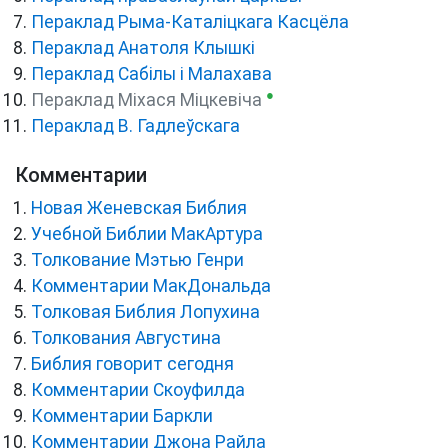
Пераклад Рыма-Каталіцкага Касцёла
Пераклад Анатоля Клышкi
Пераклад Сабілы і Малахава
●
Пераклад Міхася Міцкевіча
Пераклад В. Гадлеўскага
Комментарии
Новая Женевская Библия
Учебной Библии МакАртура
Толкование Мэтью Генри
Комментарии МакДональда
Толковая Библия Лопухина
Толкования Августина
Библия говорит сегодня
Комментарии Скоуфилда
Комментарии Баркли
Комментарии Джона Райла