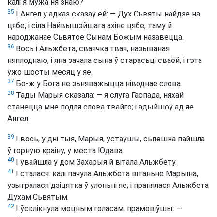
калі я мужа ня знаю?
35
І Ангел у адказ сказаў ёй: — Дух Сьвяты найдзе на
цябе, і сіла Найвышэйшага ахіне цябе, таму й
народжанае Сьвятое Сынам Божым назавецца.
36
Вось і Альжбета, сваячка твая, называная
няплоднаю, і яна зачала сына ў старасьці сваёй, і гэта
ўжо шосты месяц у яе.
37
Бо-ж у Бога не зьняважыцца ніводнае слова.
38
Тады Марыя сказала: — я слуга Гаспада, няхай
станецца мне подля слова твайго; і адыйшоў ад яе
Ангел.
39
І вось, у дні тыя, Марыя, ўстаўшы, сьпешна пайшла
ў горную краіну, у места Юдава.
40
І ўвайшла ў дом Захарыя й вітала Альжбету.
41
І сталася: калі пачула Альжбета вітаньне Марыіна,
узыгралася дзіцятка ў улоньні яе; і пранялася Альжбета
Духам Сьвятым.
42
І ўсклікнула моцным голасам, прамовіўшы: —