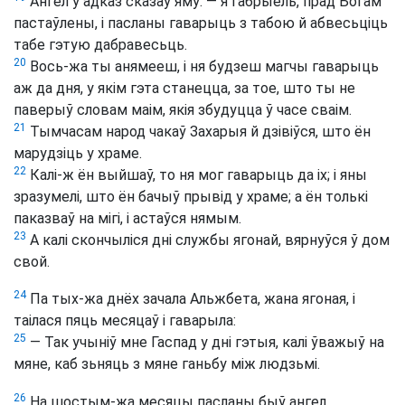
Ангел у адказ сказаў яму: — я Габрыель, прад Богам
пастаўлены, і пасланы гаварыць з табою й абвесьціць
табе гэтую дабравесьць.
20
Вось-жа ты анямееш, і ня будзеш магчы гаварыць
аж да дня, у якім гэта станецца, за тое, што ты не
паверыў словам маім, якія збудуцца ў часе сваім.
21
Тымчасам народ чакаў Захарыя й дзівіўся, што ён
марудзіць у храме.
22
Калі-ж ён выйшаў, то ня мог гаварыць да іх; і яны
зразумелі, што ён бачыў прывід у храме; а ён толькі
паказваў на мігі, і астаўся нямым.
23
А калі скончыліся дні службы ягонай, вярнуўся ў дом
свой.
24
Па тых-жа днёх зачала Альжбета, жана ягоная, і
таілася пяць месяцаў і гаварыла:
25
— Так учыніў мне Гаспад у дні гэтыя, калі ўважыў на
мяне, каб зьняць з мяне ганьбу між людзьмі.
26
На шостым-жа месяцы пасланы быў ангел