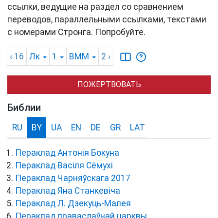
ссылки, ведущие на раздел со сравнением
переводов, параллельными ссылками, текстами
с номерами Стронга. Попробуйте.
‹ 16
Лк
1
BMM
2
›
ПОЖЕРТВОВАТЬ
Библии
RU
BY
UA
EN
DE
GR
LAT
Пераклад Антонія Бокуна
Пераклад Васіля Сёмухі
Пераклад Чарняўскага 2017
Пераклад Яна Станкевіча
Пераклад Л. Дзекуць-Малея
Пераклад праваслаўнай царквы