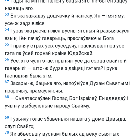
Тады на мігі пыталіся ў бацькі яго, як-бы ён хацеў
назваць яго.
63
Ён-жа зажадаў дошчачку й напісаў: Ян — імя яму;
усе-ж задзівіліся.
64
І ўраз-жа расчыніліся вусны ягоныя й разьвязаўся
язык, і ён пачаў гаварыць, праслаўляючы Бога.
65
І праняў страх ўсіх суседзяў, і расказвалі пра ўсё
гэта па ўсей горнай краіне Юдэйскай.
66
Усе, хто чулі гэтае, прынялі ўсё да сэрца свайго й
гаварылі: — што-ж будзе з дзіцяці гэтага? і рука
Гасподняя была з ім.
67
Захары-ж, бацька яго, напоўніўся Духам Сьвятым і
прарочыў, прамаўляючы:
68
— Сьвятаслаўлен Гаспад Бог Ізраілеў, Ён адведаў і
ўчыніў выбаўленьне народу Свайму.
69
І ўзьняў голас збавеньня нашага ў доме Давыда,
слугі Свайго;
70
Як абвесьціў вуснамі былых ад веку сьвятых