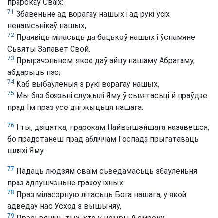
прарокаў Сваіх:
71
Збавеньне ад ворагаў нашых і ад рукі ўсіх
ненавісьнікаў нашых;
72
Праявіць міласьць да бацькоў нашых і ўспамяне
Сьвяты Запавет Свой.
73
Прырачэньнем, якое даў айцу нашаму Абрагаму,
абдарыць нас;
74
Каб выбаўленыя з рукі ворагаў нашых,
75
Мы бяз боязьні служылі Яму ў сьвятасьці й праўдзе
прад Ім праз усе дні жыцьця нашага.
76
І ты, дзіцятка, прарокам Найвышэйшага назавешся,
бо прадстанеш прад абліччам Госпада прыгатаваць
шляхі Яму.
77
Падаць людзям сваім сьведамасьць збаўленьня
праз адпушчэньне грахоў іхных.
78
Праз міласэрную літасьць Бога нашага, у якой
адведаў нас Усход з вышыняў,
79
Прасьвяціць тых, хто ў цемры й змроку