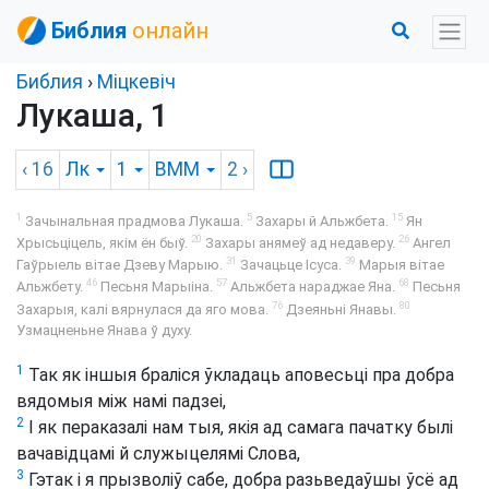
Библия
онлайн
Библия
›
Міцкевіч
Лукаша, 1
‹ 16
Лк
1
BMM
2
›
1
5
15
Зачынальная прадмова Лукаша.
Захары й Альжбета.
Ян
20
26
Хрысьціцель, якім ён быў.
Захары анямеў ад недаверу.
Ангел
31
39
Гаўрыель вітае Дзеву Марыю.
Зачацьце Ісуса.
Марыя вітае
46
57
68
Альжбету.
Песьня Марыіна.
Альжбета нараджае Яна.
Песьня
76
80
Захарыя, калі вярнулася да яго мова.
Дзеяньні Янавы.
Узмацненьне Янава ў духу.
1
Так як іншыя браліся ўкладаць аповесьці пра добра
вядомыя між намі падзеі,
2
І як пераказалі нам тыя, якія ад самага пачатку былі
вачавідцамі й служыцелямі Слова,
3
Гэтак і я прызволіў сабе, добра разьведаўшы ўсё ад