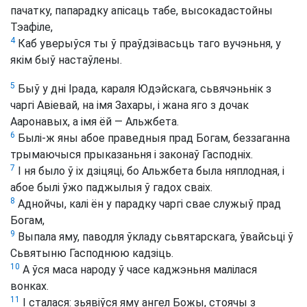
пачатку, папарадку апісаць табе, высокадастойны
Тэафіле,
4
Каб уверыўся ты ў праўдзівасьць таго вучэньня, у
якім быў настаўлены.
5
Быў у дні Ірада, караля Юдэйскага, сьвячэньнік з
чаргі Авіевай, на імя Захары, і жана яго з дочак
Ааронавых, а імя ёй — Альжбета.
6
Былі-ж яны абое праведныя прад Богам, беззаганна
трымаючыся прыказаньня і законаў Гасподніх.
7
І ня было ў іх дзіцяці, бо Альжбета была няплодная, і
абое былі ўжо паджылыя ў гадох сваіх.
8
Аднойчы, калі ён у парадку чаргі свае служыў прад
Богам,
9
Выпала яму, паводля ўкладу сьвятарскага, ўвайсьці ў
Сьвятыню Гасподнюю кадзіць.
10
А ўся маса народу ў часе каджэньня малілася
вонках.
11
І сталася: зьявіўся яму ангел Божы, стоячы з