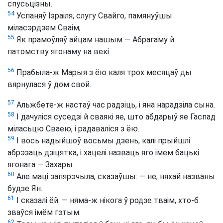
спусьцізны.
54
Успаняў Ізраіля, слугу Свайго, памянуўшы
міласэрдзем Сваім;
55
Як прамоўляў айцам нашым — Абрагаму й
патомству ягонаму на векі.
56
Прабыла-ж Марыя з ёю каля трох месяцаў ды
вярнулася ў дом свой.
57
Альжбете-ж настаў час радзіць, і яна нарадзіла сына.
58
І дачуліся суседзі й сваякі яе, што абдарыў яе Гаспад
міласьцю Сваею, і радаваліся з ёю.
59
І вось надыйшоў восьмы дзень, калі прыйшлі
абрэзаць дзіцятка, і хацелі назваць яго імем бацькі
ягонага — Захары.
60
Але маці запярэчыла, сказаўшы: — не, няхай названы
будзе Ян.
61
І сказалі ёй: — няма-ж нікога ў родзе тваім, хто-б
зваўся імём гэтым.
62