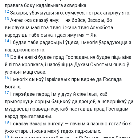
правага боку кадзільнага ахвярніка.
12
Захары, убачыўшы яго, сумеўся, і страх агарнуў яго.
13
Ангел-жа сказаў яму: — ня бойся, Захары, бо
выслухана малітва твая, і жана твая Альжбета
народзіць табе сына, і дасі яму імя — Ян.
14
І будзе табе радасьць і ўцеха, і многія ўзрадуюцца з
нараджэньня яго.
15
Бо ён вялікі будзе прад Госпадам, ня будзе піць віна
й пітва крэпкага, і напоўніцца Духам Сьвятым яшчэ ў
улоньні маці свае.
16
І многіх сыноў Ізраілевых прыверне да Госпада
Бога іх.
17
І пярэйдзе перад Ім у духу й сіле Ільлі, каб
прывярнуць сэрцы бацькоў да дзецей, а нявернікаў да
мудрасьці праведнікаў, каб паставіць прад Госпадам
народ прыгатаваны.
18
І сказаў Захары ангелу: — пачым я пазнаю гэта? бо я
ўжо стары, і жана мая ў гадох паджылых.
19