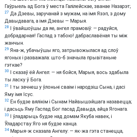
Гаўрыель ад Бога ў места Галілейскае, званае Назарэт;
27
Да Дзевы, заручанай з мужам, на імя Язэп, з дому
Давыдавага, а імя Дзевы — Марыя.
28
І ўвайшоўшы да яе, ангел прамовіў: — радуйся,
добрадарная! Гаспад з табою! дабраславёная ты між
жанчын.
29
Яна-ж, убачыўшы яго, затрывожылася ад слоў
ягоных і разважала: што-б значыла прывітаньне
гэткае?
30
І сказаў ёй Ангел: — ня бойся, Марыя, вось здабыла
ты ласку ў Бога.
31
І ты зачнеш у ўлоньні сваім і народзіш Сына, і дасі
Яму імя Ісус.
32
Ён будзе вялікім і Сынам Найвышэйшага назавецца;
і дасьць Яму Гаспад Бог пасад Давыда, айца Ягонага.
33
І ўладарыць будзе над домам Якуба навек, і
Ўладарству Яго ня будзе канца.
34
Марыя-ж сказала Ангелу: — як-жа гэта станецца,