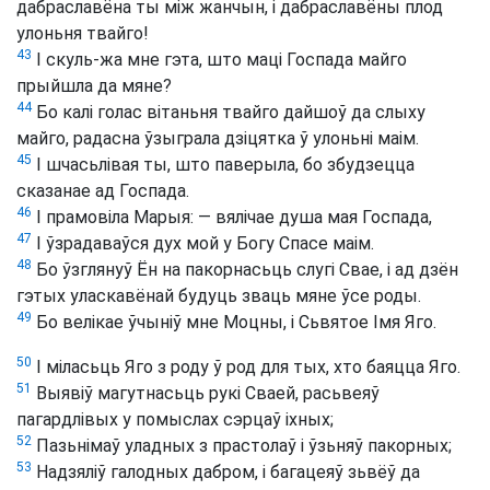
дабраславёна ты між жанчын, і дабраславёны плод
улоньня твайго!
43
І скуль-жа мне гэта, што маці Госпада майго
прыйшла да мяне?
44
Бо калі голас вітаньня твайго дайшоў да слыху
майго, радасна ўзыграла дзіцятка ў улоньні маім.
45
І шчасьлівая ты, што паверыла, бо збудзецца
сказанае ад Госпада.
46
І прамовіла Марыя: — вялічае душа мая Госпада,
47
І ўзрадаваўся дух мой у Богу Спасе маім.
48
Бо ўзглянуў Ён на пакорнасьць слугі Свае, і ад дзён
гэтых уласкавёнай будуць зваць мяне ўсе роды.
49
Бо велікае ўчыніў мне Моцны, і Сьвятое Імя Яго.
50
І міласьць Яго з роду ў род для тых, хто баяцца Яго.
51
Выявіў магутнасьць рукі Сваей, расьвеяў
пагардлівых у помыслах сэрцаў іхных;
52
Пазьнімаў уладных з прастолаў і ўзьняў пакорных;
53
Надзяліў галодных дабром, і багацеяў зьвёў да