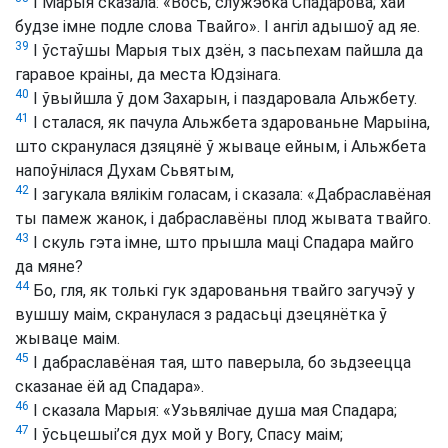
І Марыя сказала: «Вось, служэбка Спадарова; хай
будзе імне подле слова Твайго». І ангіл адышоў ад яе.
39
І ўстаўшы Марыя тых дзён, з пасьпехам пайшла да
гаравое краіны, да места Юдзінага.
40
І ўвыйшла ў дом Захарын, і паздаровала Альжбету.
41
І сталася, як пачула Альжбета здарованьне Марыіна,
што скранулася дзяцянё ў жываце ейным, і Альжбета
напоўнілася Духам Сьвятым,
42
І загукала вялікім голасам, і сказала: «Дабраславёная
ты памеж жанок, і дабраславёны плод жывата твайго.
43
І скуль гэта імне, што прышла маці Спадара майго
да мяне?
44
Бо, гля, як толькі гук здарованьня твайго загучэў у
вушшу маім, скранулася з радасьці дзецянётка ў
жываце маім.
45
І дабраславёная тая, што паверыла, бо зьдзеецца
сказанае ёй ад Спадара».
46
І сказала Марыя: «Узьвялічае душа мая Спадара;
47
І ўсьцешыі’ся дух мой у Вогу, Спасу маім;