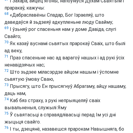
І Захара, айцец ягоны, напоўніўся Духам Сьвятым і
праракаў, кажучы:
68
«Дабраславёны Спадар, Бог Ізраеляў, што
даведаўся й зьдзеяў адкупленьне люду Свайму;
69
І ўзьняў рог спасеньня нам у доме Давіда, слугі
Свайго;
70
Як казаў вуснамі сьвятых прарокаў Сваіх, што былі
ад веку,
71
Праз спасеньне нас ад варагоў нашых і ад рукі ўсіх
ненавідзячых нас;
72
Што зьдзее міласэрдзе айцом нашым і ўспомне
сьвятую ўмову Сваю,
73
Прысягу, што Ён прысягнуў Абрагаму, айцу нашаму,
даць нам,
74
Каб бяз страху, з рукі непрыяцеляў сваіх
вывальненыя, служылі Яму
75
Ў сьвятасьці а справядлівасьці перад Ім усі дні
жыцьця свайго.
76
І ты, дзецянё, назавешся прарокам Навышняга, бо