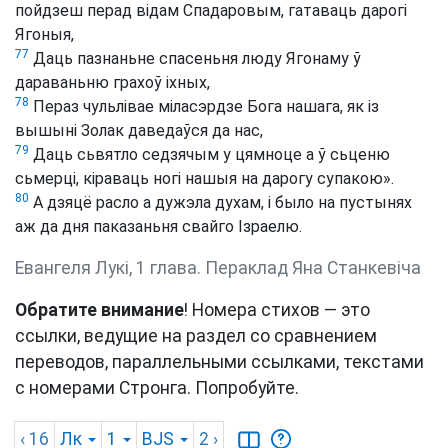
пойдзеш перад відам Спадаровым, гатаваць дарогі
Ягоныя,
77
Даць пазнаньне спасеньня люду Ягонаму ў
дараваньню грахоў іхных,
78
Пераз чульлівае міласэрдзе Бога нашага, як із
вышыні Золак даведаўся да нас,
79
Даць сьвятло седзячым у цямноце а ў сьценю
сьмерці, кіраваць ногі нашыя на дарогу супакою».
80
А дзяцё расло а дужэла духам, і было на пустынях
аж да дня паказаньня свайго Ізраелю.
Евангеля Лукі, 1 глава. Пераклад Яна Станкевіча
Обратите внимание
! Номера стихов — это
ссылки, ведущие на раздел со сравнением
переводов, параллельными ссылками, текстами
с номерами Стронга. Попробуйте.
‹ 16
Лк
1
BJS
2
›