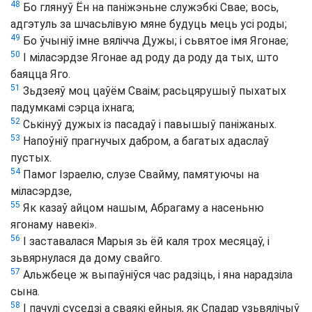
48
Бо глянуў Ён на паніжэньне служэбкі Свае; вось,
адгэтуль за шчасьлівую мяне будуць мець усі роды;
49
Бо ўчыніў імне вялічча Дужы; і сьвятое імя Ягонае;
50
І міласэрдзе Ягонае ад роду да роду да тых, што
баяцца Яго.
51
Зьдзеяў моц цаўём Сваім; расьцярушыў пыхатых
падумкамі сэрца іхнага;
52
Ськінуў дужых із пасадаў і павышыў паніжаных.
53
Напоўніў прагнучых дабром, а багатых адаслаў
пустых.
54
Памог Ізраелю, слузе Свайму, памятуючы на
міласэрдзе,
55
Як казаў айцом нашым, Абрагаму а насеньню
ягонаму навекі».
56
І заставалася Марыя зь ёй каля трох месяцаў, і
зьвярнулася да дому свайго.
57
Альжбеце ж выпаўніўся час радзіць, і яна нарадзіла
сына.
58
І пачулі суседзі а сваякі ейныя, як Спадар узьвялічыў