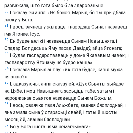
разважала, што гэта было б за здарованьне.
30
І сказаў ёй ангіл: «Ня бойся, Марыя, бо ты прыдбала
ласку ў Бога.
31
І вось, зачнеш у жываце, і народзіш Сына, і назавеш
імя Ягонае: Ісус.
32
Ён будзе вялікі і назавецца Сынам Навышняга, і
Спадар Бог дасьць Яму пасад Давідаў, айца Ягонага;
33
І будзе гаспадарстваваць у доме Якававым навекі, і
гаспадарству Ягонаму ня будзе канца».
34
І сказала Марыя ангілу: «Як гэта будзе, калі я мужа
ня знаю?»
35
І, адказуючы, ангіл сказаў ёй: «Дух Сьвяты зыйдзе
на Цябе, і моц Навышняга засьціць табе; затым і
народжанае сьвятое назавецца Сынам Божым.
36
І вось, сваячка твая Альжбета, званая бясплоднай, і
яна зачала сына ў старасьці сваёй, і гэты ё шосты
месяц ёй, званай бясплоднай.
37
Бо ў Бога нічога няма немагчымага».
38