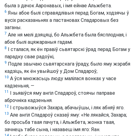
была з дачок Ааронавых, і імя ейнае Альжбета.
6
Яны абое былі справядлівыя перад Богам, ходзячы ў
вусіх расказаньнях а пастановах Спадаровых без
заганы.
7
Але ня мелі дзяцяці, бо Альжбета была бясплодная, і
абое былі ацяжараныя гадамі.
8
І сталася, як ён правіў сьвятарскі ўрад перад Богам у
парадку свае радоўкі,
9
Подле звычаю сьвятарскага ўраду, было яму жэрабя
кадзіць, як ён увыйшоў у Дом Спадароў;
10
А ўся множасьць люду малілася вонках у часе
кадзеньня, —
11
І зьявіўся яму ангіл Спадароў, стоячы паправе
аброчніка кадзеньня.
12
І стрывожыўся Захара, абачыўшы, і ляк абняў яго.
13
Але ангіл Спадароў сказаў яму: «Не лякайся, Захара;
бо просьба твая пачута, і Альжбета, жонка твая,
зачнець табе сына, і назавеш імя яго: Яан.
14