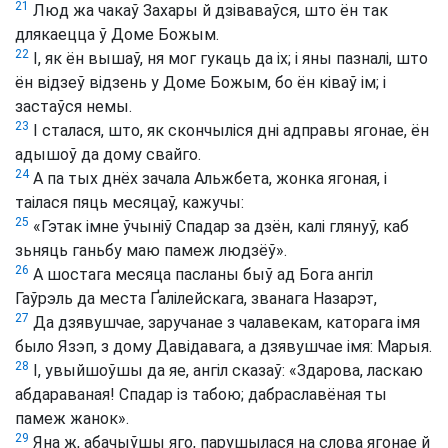
21
Люд жа чакаў Захары й дзіваваўся, што ён так
длякаецца ў Доме Божым.
22
І, як ён вышаў, ня мог гукаць да іх; і яны пазналі, што
ён відзеў відзень у Доме Божым, бо ён ківаў ім; і
застаўся немы.
23
І сталася, што, як скончыліся дні адправы ягонае, ён
адышоў да дому свайго.
24
А па тых днёх зачала Альжбета, жонка ягоная, і
таілася пяць месяцаў, кажучы:
25
«Гэтак імне ўчыніў Спадар за дзён, калі глянуў, каб
зьняць ганьбу маю памеж людзёў».
26
А шостага месяца пасланы быў ад Бога ангіл
Гаўрэль да места Ґалілейскага, званага Назарэт,
27
Да дзявушчае, заручанае з чалавекам, каторага імя
было Язэп, з дому Давідавага, а дзявушчае імя: Марыя.
28
І, увыйшоўшы да яе, ангіл сказаў: «Здарова, ласкаю
абдараваная! Спадар із табою; дабраславёная ты
памеж жанок».
29
Яна ж, абачыўшы яго, парушылася на слова ягонае й