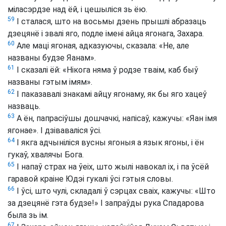
міласэрдзе над ёй, і цешыліся зь ёю.
59
І сталася, што на восьмы дзень прышлі абразаць
дзецянё і звалі яго, подле імені айца ягонага, Захара.
60
Але маці ягоная, адказуючы, сказала: «Не, але
названы будзе Яанам».
61
І сказалі ёй: «Нікога няма ў родзе тваім, каб быў
названы гэтым імям».
62
І паказавалі знакамі айцу ягонаму, як бы яго хацеў
назваць.
63
А ён, папрасіўшы дошчачкі, напісаў, кажучы: «Яан імя
ягонае». І дзіваваліся ўсі.
64
І якга адчыніліся вусны ягоныя а язык ягоны, і ён
гукаў, хвалячы Бога.
65
І напаў страх на ўеіх, што жылі навокал іх, і па ўсёй
гаравой краіне Юдэі гукалі ўсі гэтыя словы.
66
І ўсі, што чулі, складалі ў сэрцах сваіх, кажучы: «Што
за дзецянё гэта будзе!» І запраўды рука Спадарова
была зь ім.
67