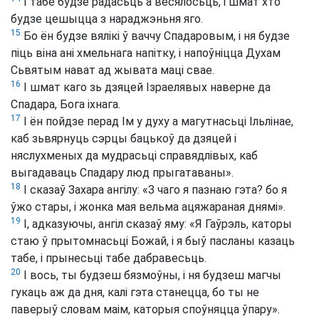
І табе будзе радасьць а весялосьць, і шмат хто
будзе цешыцца з нараджэньня яго.
15
Бо ён будзе вялікі ў ваччу Спадаровым, і ня будзе
піць віна ані хмельнага напітку, і напоўніцца Духам
Сьвятым нават ад жывата маці свае.
16
І шмат каго зь дзяцей Ізраелявых наверне да
Спадара, Бога іхнага.
17
І ён пойдзе перад Ім у духу а магутнасьці Ільлінае,
каб зьвярнуць сэрцы бацькоў да дзяцей і
няслухменых да мудрасьці справядлівых, каб
выгадаваць Спадару люд прыгатаваны».
18
І сказаў Захара ангілу: «З чаго я пазнаю гэта? бо я
ўжо стары, і жонка мая вельма ацяжараная днямі».
19
І, адказуючы, ангіл сказаў яму: «Я Гаўрэль, каторы
стаю ў прытомнасьці Божай, і я быў пасланы казаць
табе, і прынесьці табе дабравесьць.
20
І вось, ты будзеш бязмоўны, і ня будзеш магчы
гукаць аж да дня, калі гэта станецца, бо ты не
паверыў словам маім, каторыя споўняцца ўпару».