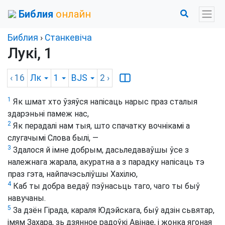
Библия
онлайн
Библия
›
Станкевіча
Лукі, 1
‹ 16
Лк
1
BJS
2
›
1
Як шмат хто ўзяўся напісаць нарыс праз сталыя
здарэньні памеж нас,
2
Як перадалі нам тыя, што спачатку вочнікамі а
слугачымі Слова былі, —
3
Здалося й імне добрым, дасьледаваўшы ўсе з
належнага жарала, акуратна а з парадку напісаць тэ
праз гэта, найпачэсьліўшы Хахілю,
4
Каб ты добра ведаў пэўнасьць таго, чаго ты быў
навучаны.
5
За дзён Гірада, караля Юдэйскага, быў адзін сьвятар,
імям Захара, зь дзянное радоўкі Авінае, і жонка ягоная