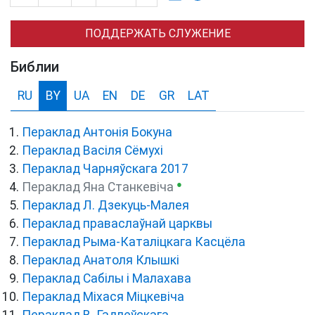
ПОДДЕРЖАТЬ СЛУЖЕНИЕ
Библии
RU
BY
UA
EN
DE
GR
LAT
Пераклад Антонія Бокуна
Пераклад Васіля Сёмухі
Пераклад Чарняўскага 2017
●
Пераклад Яна Станкевіча
Пераклад Л. Дзекуць-Малея
Пераклад праваслаўнай царквы
Пераклад Рыма-Каталіцкага Касцёла
Пераклад Анатоля Клышкi
Пераклад Сабілы і Малахава
Пераклад Міхася Міцкевіча