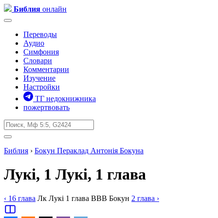
Библия
онлайн
Переводы
Аудио
Симфония
Словари
Комментарии
Изучение
Настройки
ТГ недокнижника
пожертвовать
Библия
›
Бокун
Пераклад Антонія Бокуна
Лукі, 1
Лукі, 1 глава
‹ 16
глава
Лк
Лукі
1
глава
BBB
Бокун
2
глава
›