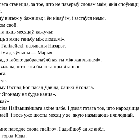
гэта станецца, за тое, што не паверыў словам маім, якія споўняцц
.
 відзеж у бажніцы; і ён ківаў ім, і застаўся немы.
дом свой.
эта пяць месяцаў, кажучы:
яць з мяне ганьбу між людзьмі».
Галілейскі, называны Назарэт,
 а імя дзяўчыны — Марыя.
пад з табою; дабраслаўлёная ты між жанчынамі».
ажала, што гэта было за прывітаньне.
га.
сус.
у Госпад Бог пасад Давіда, бацькі Ягонага.
у Ягонаму ня будзе канца».
ужа?»
і сіла Найвышэйшага ахіне цябе. І дзеля гэтага тое, што народзі
 сваёй, і вось ужо шосты месяц у яе, якую называюць няплоднай.
не паводле слова твайго». І адыйшоў ад яе анёл.
у горад Юды,