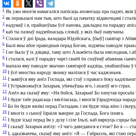
1
Як ужо многія намагаліся напісаць аповесьць пра падзеі, якія ў
2
як пераказалі нам тыя, што былі ад пачатку відавочцамі і сталі
3
надумаў і я, прайшоўшы ўсё нанова, дакладна па парадку апі
4
каб ты пазнаў надзейнасьць словаў, у якіх быў навучаны.
5
Сталася ў дні Ірада, валадара Юдэйскага, [быў] сьвятар з Абіяв
6
Былі яны абое праведныя перад Богам, ходзячы паводле прыказ
7
І не было ў іх дзіцяці, таму што Альжбета была няплодная, і а
8
І сталася, калі ў парадку чаргі сваёй ён спаўняў абавязак сьвят
9
выпала яму паводле звычаю сьвятароў кадзіць, увайшоўшы ў 
10
І ўсё мноства народу звонку малілася ў час каджэньня.
11
І зьявіўся яму анёл Госпада, які стаў з правага боку кадзільнаг
12
І ўстрывожыўся Захарыя, убачыўшы яго, і ахапіў яго страх.
13
Анёл жа сказаў яму: «Ня бойся, Захарыя! Бо пачутая просьба т
14
І будзе табе радасьць і вясёласьць, і многія ўзрадуюцца нара
15
Бо ён будзе вялікі перад Госпадам, і ня будзе піць віно і сік
16
І многіх з сыноў Ізраіля зьверне да Госпада, Бога іхняга.
17
І будзе ісьці перад Ім у духу і сіле Ільлі, каб вярнуць сэр
18
І сказаў Захарыя анёлу: «З чаго даведаюся я гэтае? Бо я — ст
19
І, адказваючы, сказаў яму анёл: «Я — Габрыэль, які стаю пера