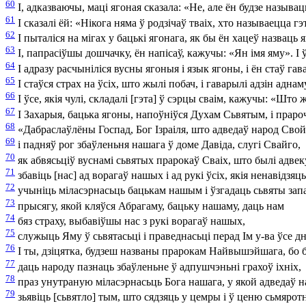
60
І, адказваючы, маці ягоная сказала: «Не, але ён будзе называ
61
І сказалі ёй: «Нікога няма ў родзічаў тваіх, хто называецца г
62
І пыталіся на мігах у бацькі ягонага, як бы ён хацеў назваць я
63
І, папрасіўшы дошчачку, ён напісаў, кажучы: «Ян імя яму». І ўс
64
І адразу расчыніліся вусны ягоныя і язык ягоны, і ён стаў га
65
І стаўся страх на ўсіх, што жылі побач, і гаварылі адзін адн
66
І ўсе, якія чулі, складалі [гэта] ў сэрцы сваім, кажучы: «Што ж
67
І Захарыя, бацька ягоны, напоўніўся Духам Сьвятым, і праро
68
«Дабраслаўлёны Госпад, Бог Ізраіля, што адведаў народ Свой 
69
і падняў рог збаўленьня нашага ў доме Давіда, слугі Свайго,
70
як абвясьціў вуснамі сьвятых прарокаў Сваіх, што былі адвек
71
збавіць [нас] ад ворагаў нашых і ад рукі ўсіх, якія ненавідзяць
72
учыніць міласэрнасьць бацькам нашым і ўзгадаць сьвяты зап
73
прысягу, якой кляўся Абрагаму, бацьку нашаму, даць нам
74
бяз страху, выбавіўшы нас з рукі ворагаў нашых,
75
служыць Яму ў сьвятасьці і праведнасьці перад Ім у-ва ўсе д
76
І ты, дзіцятка, будзеш названы прарокам Найвышэйшага, бо б
77
даць народу пазнаць збаўленьне ў адпушчэньні грахоў іхніх,
78
праз унутраную міласэрнасьць Бога нашага, у якой адведаў н
79
зьявіць [сьвятло] тым, што сядзяць у цемры і ў ценю сьмяро