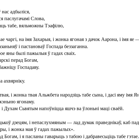
 нас адбыліся,
ся паслугачамі Слова,
саць табе, вяльможны Тэафілю,
ае чаргі, на імя Захарыя, і жонка ягоная з дачок Аарона, і імя яе
аньняў і пастановаў Госпада беззаганна.
бое яны былі пажылыя ў гадах сваіх.
арскі перад Богам,
бажніцу Госпадаву.
а ахвярніку.
вая, і жонка твая Альжбета народзіць табе сына, і дасі яму імя Я
джэньню ягонаму.
еру, і Духам Сьвятым напоўніцца яшчэ ва ўлоньні маці сваёй.
цы бацькоў дзецям, і непаслухмяным — лад думак праведнікаў, каб 
ары, і жонка мая ў гадах пажылых».
д Богам, і я пасланы гаварыць з табою і дабравесьціць табе гэтае.