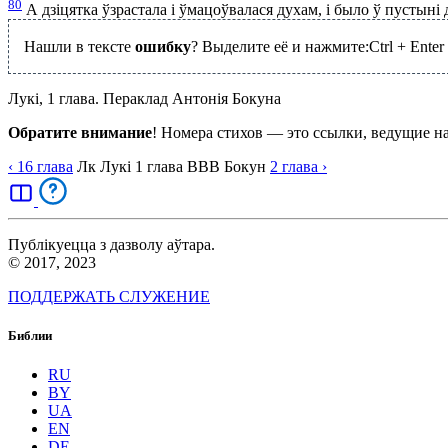
80
А дзіцятка ўзрастала і ўмацоўвалася духам, і было ў пустыні 
Нашли в тексте
ошибку
? Выделите её и нажмите:
Ctrl
+
Enter
Лукі, 1 глава. Пераклад Антонія Бокуна
Обратите внимание
! Номера стихов — это ссылки, ведущие н
‹ 16
глава
Лк
Лукі
1
глава
BBB
Бокун
2
глава
›
Публікуецца з дазволу аўтара.
© 2017, 2023
ПОДДЕРЖАТЬ СЛУЖЕНИЕ
Библии
RU
BY
UA
EN
DE