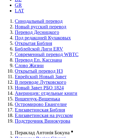
GR
LAT
Синодальный перевод
Новый русский перевод
Перевод Десницкого
Под редакцией Кулаковых
Открытая Библия
Библейской Лиги ERV
Cовременный перевод WBTC
Перевод Еп. Кассиана
Слово Жизни
Открытый перевод НЗ
Еврейский Новый Завет
В переводе Лутковского
Новый Завет РБО 1824
Аверинцев: отдельные книги
Вишенчук-Вишенька
Остромирово Евангелие
Елизаветинская Библия
Елизаветинская на русском
Подстрочник Винокурова
●
Пераклад Антонія Бокуна