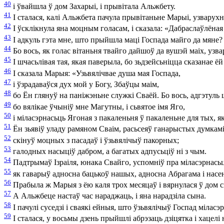
40
і ўвайшла ў дом Захарыі, і прывітала Альжбету.
41
І сталася, калі Альжбета пачула прывітаньне Марыі, узварухн
42
І ўсклікнула яна моцным голасам, і сказала: «Дабраслаўлёна
43
І адкуль гэта мне, што прыйшла маці Госпада майго да мяне?
44
Бо вось, як голас вітаньня твайго дайшоў да вушэй маіх, узва
45
І шчасьлівая тая, якая паверыла, бо зьдзейсьніцца сказанае ёй
46
І сказала Марыя: «Узьвялічвае душа мая Госпада,
47
і ўзрадаваўся дух мой у Богу, Збаўцы маім,
48
бо Ён глянуў на паніжэньне служкі Сваёй. Бо вось, адгэтуль 
49
бо вялікае ўчыніў мне Магутны, і сьвятое імя Яго,
50
і міласэрнасьць Ягоная з пакаленьня ў пакаленьне для тых, як
51
Ён зьявіў уладу рамяном Сваім, расьсеяў ганарыстых думкамі 
52
скінуў моцных з пасадаў і ўзьвялічыў пакорных;
53
галодных насыціў дабром, а багатых адпусьціў ні з чым.
54
Падтрымаў Ізраіля, юнака Свайго, успомніў пра міласэрнасьц
55
як гаварыў адносна бацькоў нашых, адносна Абрагама і насен
56
Прабыла ж Марыя з ёю каля трох месяцаў і вярнулася ў дом с
57
А Альжбеце настаў час нараджаць, і яна нарадзіла сына.
58
І пачулі суседзі і сваякі ейныя, што ўзьвялічыў Госпад міласэ
59
І сталася, у восьмы дзень прыйшлі абрэзаць дзіцятка і хацелі