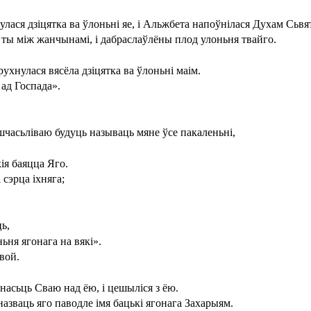
улася дзіцятка ва ўлоньні яе, і Альжбета напоўнілася Духам Сьв
я ты між жанчынамі, і дабраслаўлёны плод улоньня твайго.
рухнулася вясёла дзіцятка ва ўлоньні маім.
 ад Госпада».
шчасьліваю будуць называць мяне ўсе пакаленьні,
ія баяцца Яго.
сэрца іхняга;
ь,
ьня ягонага на вякі».
вой.
рнасьць Сваю над ёю, і цешыліся з ёю.
 назваць яго паводле імя бацькі ягонага Захарыям.