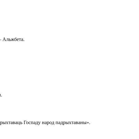
 — Альжбета.
н.
падрыхтаваць Госпаду народ падрыхтаваны».