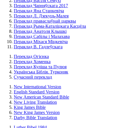
Пераклад Васіля Сёмухі
Пераклад Чарняўскага 2017
Пераклад Яна Станкевіча
Пераклад Л. Дзекуць-Малея
Пераклад праваслаўнай царквы
Пераклад Рыма-Каталіцкага Касцёла
Пераклад Анатоля Клышкi
Пераклад Сабілы і Малахава
Пераклад Міхася Міцкевіча
Пераклад В. Гадлеўскага
Переклад Огієнка
Переклад Хоменка
Переклад Куліша та Пулюя
Українська Біблія. Турконяк
Сучасний переклад
New International Version
English Standard Version
New American Standard Bible
New Living Translation
King James Bible
New King James Version
Darby Bible Translation
Luther Bibel 1984