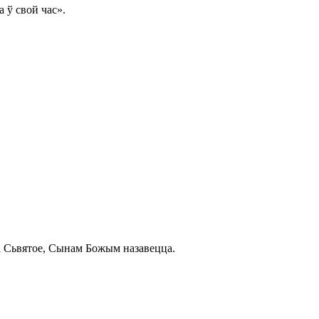
а ў свой час».
цца Сьвятое, Сынам Божым назавецца.