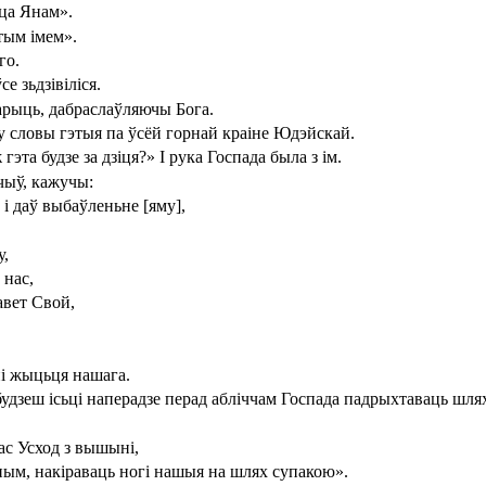
цца Янам».
этым імем».
го.
е зьдзівіліся.
варыць, дабраслаўляючы Бога.
аму словы гэтыя па ўсёй горнай краіне Юдэйскай.
 гэта будзе за дзіця?» І рука Госпада была з ім.
чыў, кажучы:
і даў выбаўленьне [яму],
у,
 нас,
авет Свой,
ні жыцьця нашага.
удзеш ісьці наперадзе перад абліччам Госпада падрыхтаваць шлях
ас Усход з вышыні,
тным, накіраваць ногі нашыя на шлях супакою».