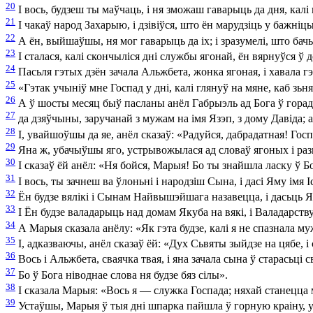
20
І вось, будзеш ты маўчаць, і ня зможаш гаварыць да дня, калі 
21
І чакаў народ Захарыю, і дзівіўся, што ён марудзіць у бажніцы
22
А ён, выйшаўшы, ня мог гаварыць да іх; і зразумелі, што бачыў
23
І сталася, калі скончыліся дні службы ягонай, ён вярнуўся ў 
24
Пасьля гэтых дзён зачала Альжбета, жонка ягоная, і хавала г
25
«Гэтак учыніў мне Госпад у дні, калі глянуў на мяне, каб зьн
26
А ў шосты месяц быў пасланы анёл Габрыэль ад Бога ў горад 
27
да дзяўчыны, заручанай з мужам на імя Язэп, з дому Давіда;
28
І, увайшоўшы да яе, анёл сказаў: «Радуйся, дабрадатная! Гос
29
Яна ж, убачыўшы яго, устрывожылася ад словаў ягоных і разв
30
І сказаў ёй анёл: «Ня бойся, Марыя! Бо ты знайшла ласку ў Бо
31
І вось, ты зачнеш ва ўлоньні і народзіш Сына, і дасі Яму імя І
32
Ён будзе вялікі і Сынам Найвышэйшага назавецца, і дасьць Ям
33
І Ён будзе валадарыць над домам Якуба на вякі, і Валадарств
34
А Марыя сказала анёлу: «Як гэта будзе, калі я не спазнала м
35
І, адказваючы, анёл сказаў ёй: «Дух Сьвяты зыйдзе на цябе, 
36
Вось і Альжбета, сваячка твая, і яна зачала сына ў старасьці
37
Бо ў Бога ніводнае слова ня будзе бяз сілы».
38
І сказала Марыя: «Вось я — служка Госпада; няхай станецца м
39
Устаўшы, Марыя ў тыя дні шпарка пайшла ў горную краіну, 