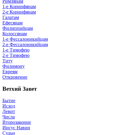
Римлянам
1-е Коринфянам
2-е Коринфянам
Галатам
Ефесянам
Филиппийцам
Колоссянам
1-е Фессалоникийцам
2-е Фессалоникийцам
1-е Тимофею
2-е Тимофею
Титу
Филимону
Евреям
Откровение
Ветхий Завет
Бытие
Исход
Левит
Числа
Второзаконие
Иисус Навин
Судьи