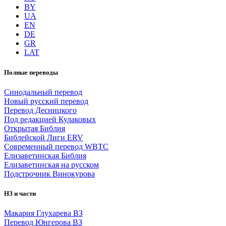
BY
UA
EN
DE
GR
LAT
Полные переводы
Синодальный перевод
Новый русский перевод
Перевод Десницкого
Под редакцией Кулаковых
Открытая Библия
Библейской Лиги ERV
Cовременный перевод WBTC
Елизаветинская Библия
Елизаветинская на русском
Подстрочник Винокурова
НЗ и части
Макария Глухарева ВЗ
Перевод Юнгерова ВЗ