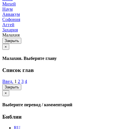
Михей
Наум
Аввакум
Софония
Аггей
Захария
Малахия
Закрыть
×
Малахия. Выберите главу
Список глав
Введ.
1
2
3
4
Закрыть
×
Выберите перевод / комментарий
Библии
RU