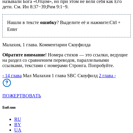
называли Бога «Отцом», но при этом не вели себя как Его
дети. См.
Ин 8:37−39
;
Рим 9:1−9
.
Нашли в тексте
ошибку
? Выделите её и нажмите:
Ctrl
+
Enter
Малахия, 1 глава. Комментарии Скоуфилда
Обратите внимание
! Номера стихов — это ссылки, ведущие
на раздел со сравнением переводов, параллельными
ссылками, текстами с номерами Стронга. Попробуйте.
‹ 14
глава
Мал
Малахия
1
глава
SBC
Скоуфилд
2
глава
›
ПОЖЕРТВОВАТЬ
Библии
RU
BY
UA