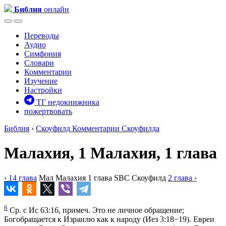
Библия
онлайн
Переводы
Аудио
Симфония
Словари
Комментарии
Изучение
Настройки
ТГ недокнижника
пожертвовать
Библия
›
Скоуфилд
Комментарии Скоуфилда
Малахия, 1
Малахия, 1 глава
‹ 14
глава
Мал
Малахия
1
глава
SBC
Скоуфилд
2
глава
›
6
Ср. с
Ис 63:16
, примеч. Это не личное обращение;
Богобращается к Израилю как к народу (
Иез 3:18−19
). Евреи