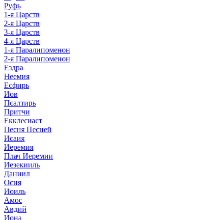
Руфь
1-я Царств
2-я Царств
3-я Царств
4-я Царств
1-я Паралипоменон
2-я Паралипоменон
Ездра
Неемия
Есфирь
Иов
Псалтирь
Притчи
Екклесиаст
Песня Песней
Исаия
Иеремия
Плач Иеремии
Иезекииль
Даниил
Осия
Иоиль
Амос
Авдий
Иона