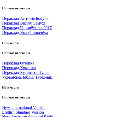
Полные переводы
Пераклад Антонія Бокуна
Пераклад Васіля Сёмухі
Пераклад Чарняўскага 2017
Пераклад Яна Станкевіча
НЗ и части
Полные переводы
Переклад Огієнка
Переклад Хоменка
Переклад Куліша та Пулюя
Українська Біблія. Турконяк
НЗ и части
Полные переводы
New International Version
English Standard Version
New American Standard Bible