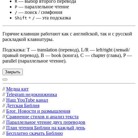
— выбор второго перевода
R
— параллельное чтение
P
— поиск / симфония
/
+
— эта подсказка
Shift
/
Горячие клавиши работают как с английской, так и с русской
раскладкой клавиатуры.
Подсказка: T — translation (перевод), L/R — left/right (левый/
правый перевод), B — book (книга), C — chapter (глава), P —
parallel (параллельное чтение).
Закрыть
//
Медиа кит
//
Telegram недокнижника
//
Наш YouTube канал
//
Детская Библия
//
Блог. Новости и размышления
//
Сравнение стихов и анализ текста
//
Параллельное чтение двух переводов
//
План чтения Библии на каждый день
//
Бесплатно скачать Библию