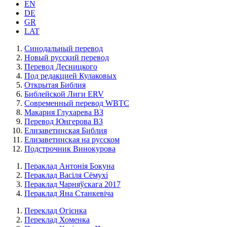
EN
DE
GR
LAT
Синодальный перевод
Новый русский перевод
Перевод Десницкого
Под редакцией Кулаковых
Открытая Библия
Библейской Лиги ERV
Cовременный перевод WBTC
Макария Глухарева ВЗ
Перевод Юнгерова ВЗ
Елизаветинская Библия
Елизаветинская на русском
Подстрочник Винокурова
Пераклад Антонія Бокуна
Пераклад Васіля Сёмухі
Пераклад Чарняўскага 2017
Пераклад Яна Станкевіча
Переклад Огієнка
Переклад Хоменка