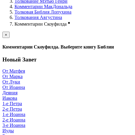
Толкование Мэтью Генри
Комментарии МакДональда
Толковая Библия Лопухина
Толкования Августина
●
Комментарии Скоуфилда
×
Комментарии Скоуфилда. Выберите книгу Библии
Новый Завет
От Матфея
От Марка
От Луки
От Иоанна
Деяния
Иакова
1-е Петра
2-е Петра
1-е Иоанна
2-е Иоанна
3-е Иоанна
Иуды