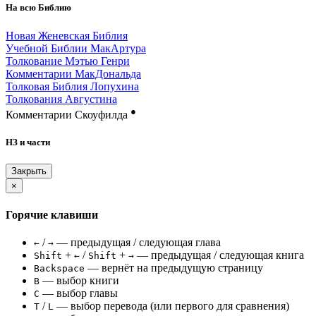
На всю Библию
Новая Женевская Библия
Учебной Библии МакАртура
Толкование Мэтью Генри
Комментарии МакДональда
Толковая Библия Лопухина
Толкования Августина
●
Комментарии Скоуфилда
НЗ и части
Закрыть
×
Горячие клавиши
/
— предыдущая / следующая глава
←
→
+
/
+
— предыдущая / следующая книга
Shift
←
Shift
→
— вернёт на предыдущую страницу
Backspace
— выбор книги
B
— выбор главы
C
/
— выбор перевода (или первого для сравнения)
T
L