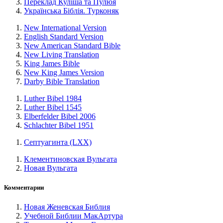
Переклад Куліша та Пулюя
Українська Біблія. Турконяк
New International Version
English Standard Version
New American Standard Bible
New Living Translation
King James Bible
New King James Version
Darby Bible Translation
Luther Bibel 1984
Luther Bibel 1545
Elberfelder Bibel 2006
Schlachter Bibel 1951
Септуагинта (LXX)
Клементиновская Вульгата
Новая Вульгата
Комментарии
Новая Женевская Библия
Учебной Библии МакАртура