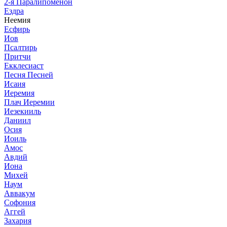
2-я Паралипоменон
Ездра
Неемия
Есфирь
Иов
Псалтирь
Притчи
Екклесиаст
Песня Песней
Исаия
Иеремия
Плач Иеремии
Иезекииль
Даниил
Осия
Иоиль
Амос
Авдий
Иона
Михей
Наум
Аввакум
Софония
Аггей
Захария