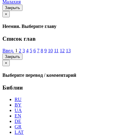
Малахия
Закрыть
×
Неемия. Выберите главу
Список глав
Введ.
1
2
3
4
5
6
7
8
9
10
11
12
13
Закрыть
×
Выберите перевод / комментарий
Библии
RU
BY
UA
EN
DE
GR
LAT