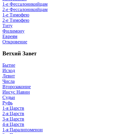
1-е Фессалоникийцам
2-е Фессалоникийцам
1-е Тимофею
2-е Тимофею
Титу
Филимону
Евреям
Откровение
Ветхий Завет
Бытие
Исход
Левит
Числа
Второзаконие
Иисус Навин
Судьи
Руфь
1-я Царств
2-я Царств
3-я Царств
4-я Царств
1-я Паралипоменон