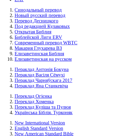
Синодальный перевод
Новый русский перевод
Перевод Десницкого
Под редакцией Кулаковых
Открытая Библия
Библейской Лиги ERV
Cовременный перевод WBTC
Макария Глухарева ВЗ
Елизаветинская Библия
Елизаветинская на русском
Пераклад Антонія Бокуна
Пераклад Васіля Сёмухі
Пераклад Чарняўскага 2017
Пераклад Яна Станкевіча
Переклад Огієнка
Переклад Хоменка
Переклад Куліша та Пулюя
Українська Біблія. Турконяк
New International Version
English Standard Version
New American Standard Bible