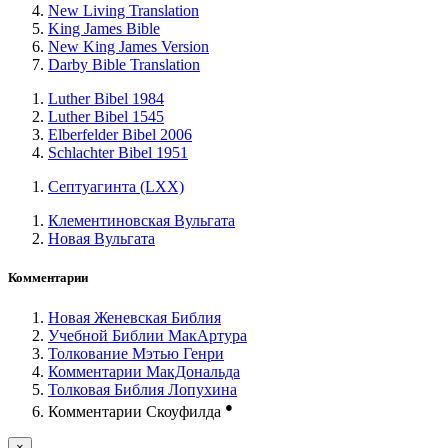
New Living Translation
King James Bible
New King James Version
Darby Bible Translation
Luther Bibel 1984
Luther Bibel 1545
Elberfelder Bibel 2006
Schlachter Bibel 1951
Септуагинта (LXX)
Клементиновская Вульгата
Новая Вульгата
Комментарии
Новая Женевская Библия
Учебной Библии МакАртура
Толкование Мэтью Генри
Комментарии МакДональда
Толковая Библия Лопухина
●
Комментарии Скоуфилда
×