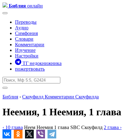
Библия
онлайн
Переводы
Аудио
Симфония
Словари
Комментарии
Изучение
Настройки
ТГ недокнижника
пожертвовать
Библия
›
Скоуфилд
Комментарии Скоуфилда
Неемия, 1
Неемия, 1 глава
‹ 10
глава
Неем
Неемия
1
глава
SBC
Скоуфилд
2
глава
›