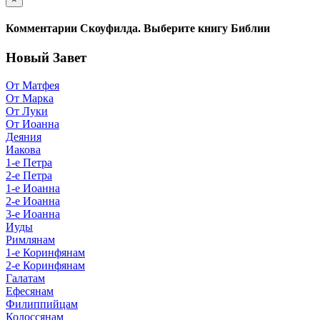
Комментарии Скоуфилда. Выберите книгу Библии
Новый Завет
От Матфея
От Марка
От Луки
От Иоанна
Деяния
Иакова
1-е Петра
2-е Петра
1-е Иоанна
2-е Иоанна
3-е Иоанна
Иуды
Римлянам
1-е Коринфянам
2-е Коринфянам
Галатам
Ефесянам
Филиппийцам
Колоссянам