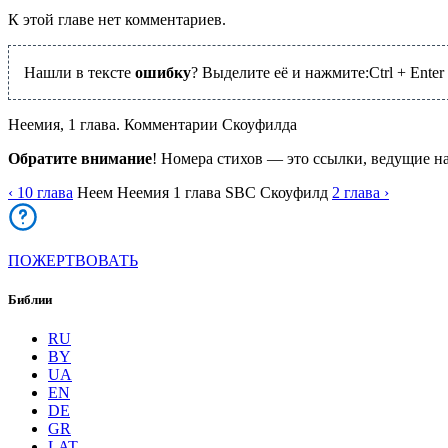
К этой главе нет комментариев.
Нашли в тексте
ошибку
? Выделите её и нажмите:
Ctrl
+
Enter
Неемия, 1 глава. Комментарии Скоуфилда
Обратите внимание
! Номера стихов — это ссылки, ведущие н
‹ 10
глава
Неем
Неемия
1
глава
SBC
Скоуфилд
2
глава
›
ПОЖЕРТВОВАТЬ
Библии
RU
BY
UA
EN
DE
GR
LAT