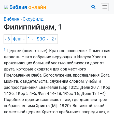
Библия
онлайн
Библия
›
Скоуфилд
Филиппийцам, 1
‹ 6
Флп
1
SBC
2
›
1
Церкви (поместные). Краткое пояснение. Поместная
церковь — это собрание верующих в Иисуса Христа,
проживающих большей частью поблизости друг от
друга, которые сходятся для совместного
Преломления хлеба, Богослужения, прославления Бога,
молитв, свидетельств, служения словом, учебы и
распространения Евангелия (
Евр 10:25
;
Деян 20:7
;
1Кор
14:26
;
1Кор 5:4−5
;
Флп 4:14−18
;
1Фес 1:8
;
Деян 13:1−4
).
Подобные церкви возникают там, где двое или трое
собраны во имя Христа (
Мф 18:20
). Во всякой такой
поместной церкви Христос пребывает посреди них, и