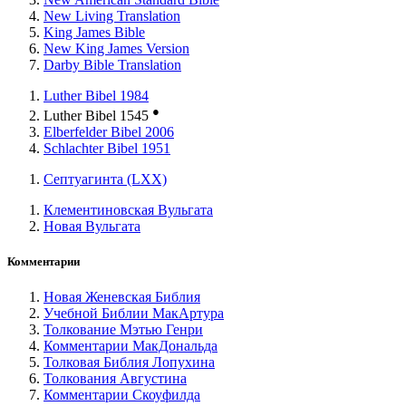
New Living Translation
King James Bible
New King James Version
Darby Bible Translation
Luther Bibel 1984
●
Luther Bibel 1545
Elberfelder Bibel 2006
Schlachter Bibel 1951
Септуагинта (LXX)
Клементиновская Вульгата
Новая Вульгата
Комментарии
Новая Женевская Библия
Учебной Библии МакАртура
Толкование Мэтью Генри
Комментарии МакДональда
Толковая Библия Лопухина
Толкования Августина
Комментарии Скоуфилда