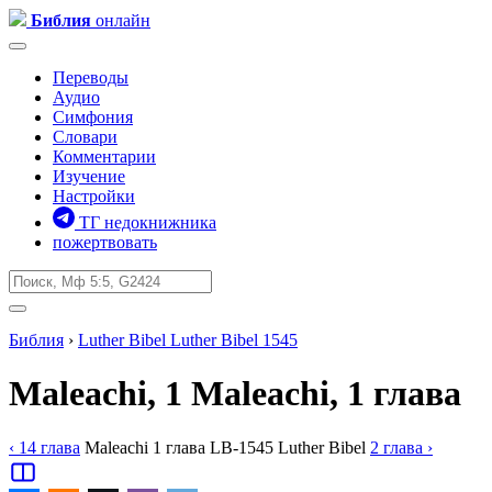
Библия
онлайн
Переводы
Аудио
Симфония
Словари
Комментарии
Изучение
Настройки
ТГ недокнижника
пожертвовать
Библия
›
Luther Bibel
Luther Bibel 1545
Maleachi, 1
Maleachi, 1 глава
‹ 14
глава
Maleachi
1
глава
LB-1545
Luther Bibel
2
глава
›