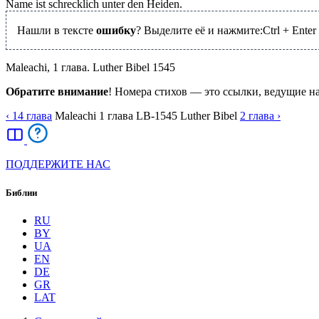
Name ist schrecklich unter den Heiden.
Нашли в тексте
ошибку
? Выделите её и нажмите:
Ctrl
+
Enter
Maleachi, 1 глава. Luther Bibel 1545
Обратите внимание
! Номера стихов — это ссылки, ведущие н
‹ 14
глава
Maleachi
1
глава
LB-1545
Luther Bibel
2
глава
›
ПОДДЕРЖИТЕ НАС
Библии
RU
BY
UA
EN
DE
GR
LAT