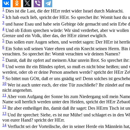
1
Dies ist die Last, die der HErr redet wider Israel durch Maleachi.
2
Ich hab euch lieb, spricht der HErr. So sprechet ihr: Womit hast du 
3
und hasse Esau und habe sein Gebirge öde gemacht und sein Erbe 
4
Und ob Edom sprechen würde: Wir sind verderbet, aber wir wollen d
Grenze und ein Volk, über das, der HErr zürnet ewiglich.
5
Das sollen eure Augen sehen, und werdet sagen: Der HErr ist herrlic
6
Ein Sohn soll seinen Vater ehren und ein Knecht seinen Herrn. Bin 
verachten. So sprechet ihr: Womit verachten wir deinen Namen?
7
Damit, daß ihr opfert auf meinem Altar unrein Brot. So sprechet ihr:
8
Und wenn ihr ein Blindes opfert, so muß es nicht böse heißen; und 
werdest, oder ob er deine Person ansehen werde? spricht der HErr Ze
9
So bittet nun GOtt, daß er uns gnädig sei! Denn solches ist gescheh
10
Wer ist auch unter euch, der eine Tür zuschließe? Ihr zündet auf m
nicht angenehm.
11
Aber vom Aufgang der Sonne bis zum Niedergang soll mein Name he
Name soll herrlich werden unter den Heiden, spricht der HErr Zebaot
12
Ihr aber entheiliget ihn, damit daß ihr saget: Des HErrn Tisch ist un
13
Und ihr sprechet: Siehe, es ist nur Mühe! und schlaget es in den Wi
von eurer Hand? spricht der HErr.
14
Verflucht sei der Vorteilische, der in seiner Herde ein Männlein h