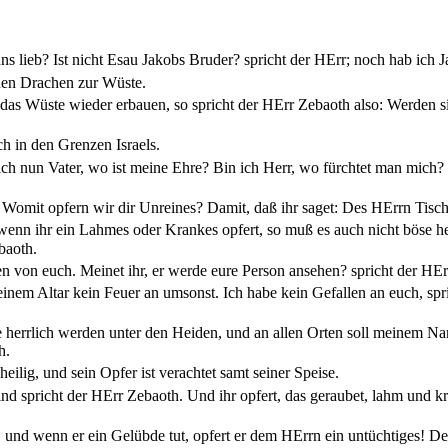
uns lieb? Ist nicht Esau Jakobs Bruder? spricht der HErr; noch hab ich J
den Drachen zur Wüste.
as Wüste wieder erbauen, so spricht der HErr Zebaoth also: Werden sie
h in den Grenzen Israels.
ich nun Vater, wo ist meine Ehre? Bin ich Herr, wo fürchtet man mich?
 Womit opfern wir dir Unreines? Damit, daß ihr saget: Des HErrn Tisch 
wenn ihr ein Lahmes oder Krankes opfert, so muß es auch nicht böse hei
baoth.
en von euch. Meinet ihr, er werde eure Person ansehen? spricht der HE
einem Altar kein Feuer an umsonst. Ich habe kein Gefallen an euch, sp
rrlich werden unter den Heiden, und an allen Orten soll meinem Nam
h.
heilig, und sein Opfer ist verachtet samt seiner Speise.
nd spricht der HErr Zebaoth. Und ihr opfert, das geraubet, lahm und kra
at, und wenn er ein Gelübde tut, opfert er dem HErrn ein untüchtiges! D