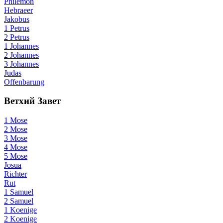
Philemon
Hebraeer
Jakobus
1 Petrus
2 Petrus
1 Johannes
2 Johannes
3 Johannes
Judas
Offenbarung
Ветхий Завет
1 Mose
2 Mose
3 Mose
4 Mose
5 Mose
Josua
Richter
Rut
1 Samuel
2 Samuel
1 Koenige
2 Koenige