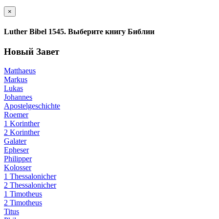
×
Luther Bibel 1545. Выберите книгу Библии
Новый Завет
Matthaeus
Markus
Lukas
Johannes
Apostelgeschichte
Roemer
1 Korinther
2 Korinther
Galater
Epheser
Philipper
Kolosser
1 Thessalonicher
2 Thessalonicher
1 Timotheus
2 Timotheus
Titus