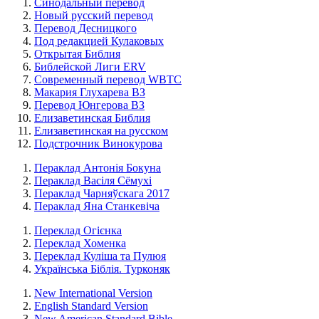
Синодальный перевод
Новый русский перевод
Перевод Десницкого
Под редакцией Кулаковых
Открытая Библия
Библейской Лиги ERV
Cовременный перевод WBTC
Макария Глухарева ВЗ
Перевод Юнгерова ВЗ
Елизаветинская Библия
Елизаветинская на русском
Подстрочник Винокурова
Пераклад Антонія Бокуна
Пераклад Васіля Сёмухі
Пераклад Чарняўскага 2017
Пераклад Яна Станкевіча
Переклад Огієнка
Переклад Хоменка
Переклад Куліша та Пулюя
Українська Біблія. Турконяк
New International Version
English Standard Version
New American Standard Bible