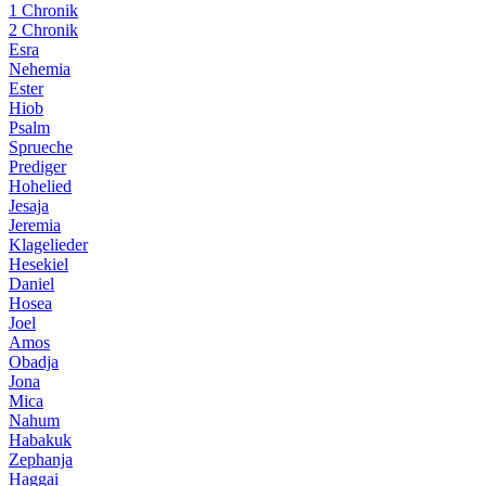
1 Chronik
2 Chronik
Esra
Nehemia
Ester
Hiob
Psalm
Sprueche
Prediger
Hohelied
Jesaja
Jeremia
Klagelieder
Hesekiel
Daniel
Hosea
Joel
Amos
Obadja
Jona
Mica
Nahum
Habakuk
Zephanja
Haggai