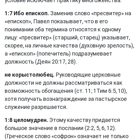
условие исключает практику многоженства.
1:7 Ибо епископ.
Заменив слово «пресвитер» на
«епископ», Павел показывает, что в его
понимании оба термина относятся к одному
лицу: «пресвитер» (старший, старец) указывает,
скорее, на личные качества (духовную зрелость),
а «епископ» (попечитель) подразумевает
должность (
Деян 20:17, 28
).
не корыстолюбец.
Руководящие церковные
должности не должны рассматриваться как
возможность обогащения (
ст. 11
;
1Тим 6:5, 10
),
хотя получать вознаграждение за пастырское
служение разрешается.
1:8 целомудрен.
Этому качеству придается
большое значение в послании (2:2, 5, 6, 12).
(Греческое слово «софрон» означает не только