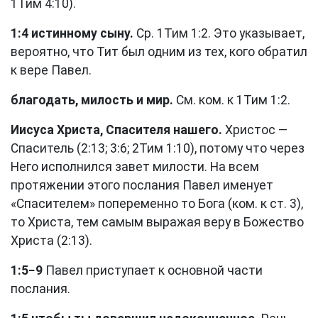
1Тим 4:10
).
1:4 истинному сыну.
Ср.
1Тим 1:2
. Это указывает,
вероятно, что Тит был одним из тех, кого обратил
к вере Павел.
благодать, милость и мир.
См. ком. к
1Тим 1:2
.
Иисуса Христа, Спасителя нашего.
Христос —
Спаситель (2:13; 3:6;
2Тим 1:10
), потому что через
Него исполнился завет милости. На всем
протяжении этого послания Павел именует
«Спасителем» попеременно то Бога (ком. к
ст. 3
),
то Христа, тем самым выражая веру в Божество
Христа (2:13).
1:5−9
Павел приступает к основной части
послания.