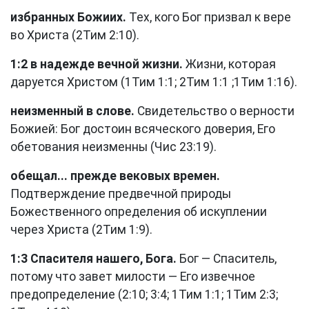
избранных Божиих.
Тех, кого Бог призвал к вере
во Христа (
2Тим 2:10
).
1:2 в надежде вечной жизни.
Жизни, которая
даруется Христом (
1Тим 1:1
;
2Тим 1:1
;
1Тим 1:16
).
неизменный в слове.
Свидетельство о верности
Божией: Бог достоин всяческого доверия, Его
обетования неизменны (
Чис 23:19
).
обещал... прежде вековых времен.
Подтверждение предвечной природы
Божественного определения об искуплении
через Христа (
2Тим 1:9
).
1:3 Спасителя нашего, Бога.
Бог — Спаситель,
потому что завет милости — Его извечное
предопределение (2:10; 3:4;
1Тим 1:1
;
1Тим 2:3
;