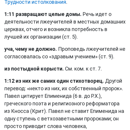
Трудности истолкования
.
1:11 развращают целые домы.
Речь идет о
деятельности лжеучителей в местных домашних
церквах, отчего и возникла потребность в
лучшей их организации (
ст. 5
).
уча, чему не должно.
Проповедь лжеучителей не
согласовалась со «здравым учением» (
ст. 9
).
из постыдной корысти.
См. ком. к
ст. 7
.
1:12 из них же самих один стихотворец.
Другой
перевод: «некто из них, их собственный пророк».
Павел цитирует Епименида (6 в. до Р.Х.),
греческого поэта и религиозного реформатора
из Кносса (Крит). Павел не ставит Епименида на
одну ступень с ветхозаветными пророками; он
просто приводит слова человека,