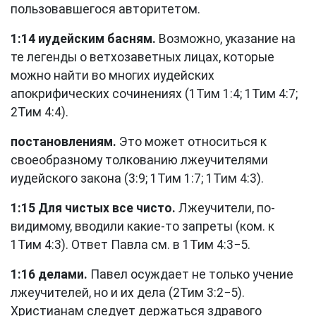
пользовавшегося авторитетом.
1:14 иудейским басням.
Возможно, указание на
те легенды о ветхозаветных лицах, которые
можно найти во многих иудейских
апокрифических сочинениях (
1Тим 1:4
;
1Тим 4:7
;
2Тим 4:4
).
постановлениям.
Это может относиться к
своеобразному толкованию лжеучителями
иудейского закона (3:9;
1Тим 1:7
;
1Тим 4:3
).
1:15 Для чистых все чисто.
Лжеучители, по-
видимому, вводили какие-то запреты (ком. к
1Тим 4:3
). Ответ Павла см. в
1Тим 4:3−5
.
1:16 делами.
Павел осуждает не только учение
лжеучителей, но и их дела (
2Тим 3:2−5
).
Христианам следует держаться здравого