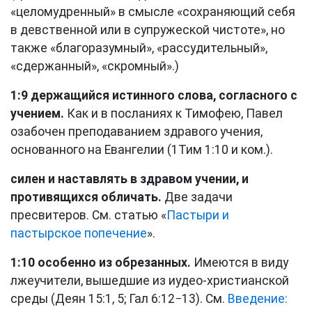
«целомудренный» в смысле «сохраняющий себя
в девственной или в супружеской чистоте», но
также «благоразумный», «рассудительный»,
«сдержанный», «скромный».)
1:9 держащийся истинного слова, согласного с
учением.
Как и в посланиях к Тимофею, Павел
озабочен преподаванием здравого учения,
основанного на Евангелии (
1Тим 1:10
и ком.).
силен и наставлять в здравом учении, и
противящихся обличать.
Две задачи
пресвитеров. См. статью «
Пастыри и
пастырское попечение
».
1:10 особенно из обрезанных.
Имеются в виду
лжеучители, вышедшие из иудео-христианской
среды (
Деян 15:1, 5
;
Гал 6:12−13
). См.
Введение: