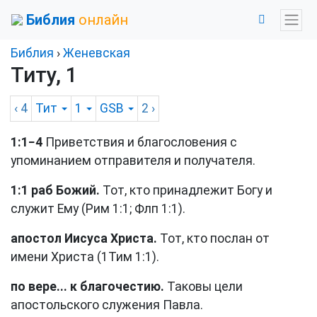
Библия
онлайн
Библия
›
Женевская
Титу, 1
‹ 4
Тит
1
GSB
2
›
1:1−4
Приветствия и благословения с
упоминанием отправителя и получателя.
1:1 раб Божий.
Тот, кто принадлежит Богу и
служит Ему (
Рим 1:1
;
Флп 1:1
).
апостол Иисуса Христа.
Тот, кто послан от
имени Христа (
1Тим 1:1
).
по вере... к благочестию.
Таковы цели
апостольского служения Павла.