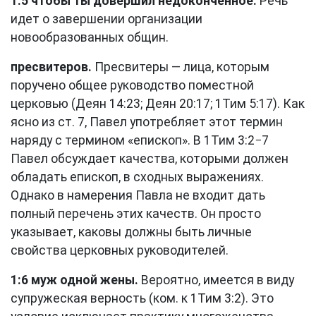
1:5 чтобы ты довершил недоконченное.
Речь
идет о завершении организации
новообразованных общин.
пресвитеров.
Пресвитеры — лица, которым
поручено общее руководство поместной
церковью (
Деян 14:23
;
Деян 20:17
;
1Тим 5:17
). Как
ясно из
ст. 7
, Павел употребляет этот термин
наряду с термином «епископ». В
1Тим 3:2−7
Павел обсуждает качества, которыми должен
обладать епископ, в сходных выражениях.
Однако в намерения Павла не входит дать
полный перечень этих качеств. Он просто
указывает, каковы должны быть личные
свойства церковных руководителей.
1:6 муж одной жены.
Вероятно, имеется в виду
супружеская верность (ком. к
1Тим 3:2
). Это