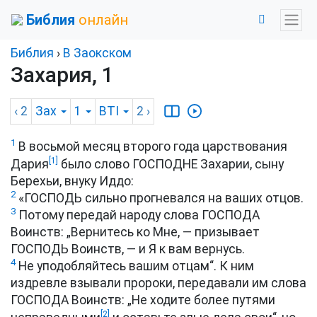
Библия
онлайн
Библия
›
В Заокском
Захария, 1
‹ 2
Зах
1
BTI
2
›
1
В восьмой месяц второго года царствования
[1]
Дария
было слово ГОСПОДНЕ Захарии, сыну
Берехьи, внуку Иддо:
2
«ГОСПОДЬ сильно прогневался на ваших отцов.
3
Потому передай народу слова ГОСПОДА
Воинств: „Вернитесь ко Мне, — призывает
ГОСПОДЬ Воинств, — и Я к вам вернусь.
4
Не уподобляйтесь вашим отцам“. К ним
издревле взывали пророки, передавали им слова
ГОСПОДА Воинств: „Не ходите более путями
[2]