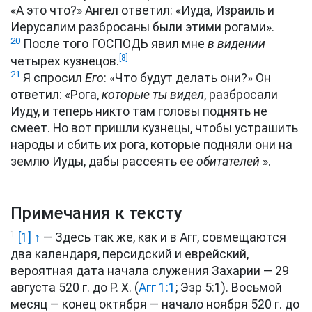
«А это что?» Ангел ответил: «Иуда, Израиль и
Иерусалим разбросаны были этими рогами».
20
После того ГОСПОДЬ явил мне
в видении
[8]
четырех кузнецов.
21
Я спросил
Его
: «Что будут делать они?» Он
ответил: «Рога,
которые ты видел
, разбросали
Иуду, и теперь никто там головы поднять не
смеет. Но вот пришли кузнецы, чтобы устрашить
народы и сбить их рога, которые подняли они на
землю Иуды, дабы рассеять ее
обитателей
».
Примечания к тексту
1
[1] ↑
— Здесь так же, как и в Агг, совмещаются
два календаря, персидский и еврейский,
вероятная дата начала служения Захарии — 29
августа 520 г. до Р. Х. (
Агг 1:1
; Эзр 5:1). Восьмой
месяц — конец октября — начало ноября 520 г. до