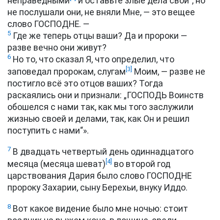
неправедными
и оставьте злые дела свои“, но
не послушали они, не вняли Мне, — это вещее
слово ГОСПОДНЕ. —
5
Где же теперь отцы ваши? Да и пророки —
разве вечно они живут?
6
Но то, что сказал Я, что определил, что
[3]
заповедал пророкам, слугам
Моим, — разве не
постигло всё это отцов ваших? Тогда
раскаялись они и признали: „ГОСПОДЬ Воинств
обошелся с нами так, как мы того заслужили
жизнью своей и делами, так, как Он и решил
поступить с нами“».
7
В двадцать четвертый день одиннадцатого
[4]
месяца (месяца шеват)
во второй год
царствования Дария было слово ГОСПОДНЕ
пророку Захарии, сыну Берехьи, внуку Иддо.
8
Вот какое видение было мне ночью: стоит