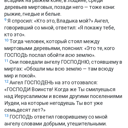
всадник на рыжем коне, в лощине, среди
деревьев миртовых, позади него — тоже кони:
рыжие, гнедые и белые.
9
Я спросил: «Кто это, Владыка мой?» Ангел,
говоривший со мной, ответил: «Я покажу тебе,
кто это».
10
Тогда человек, который стоял между
миртовыми деревьями, пояснил: «Это те, кого
ГОСПОДЬ послал обойти
всю
землю».
11
Они поведали ангелу ГОСПОДНЮ, стоявшему в
миртах: «Обошли мы всю землю — там всюду
мир и покой».
12
Ангел ГОСПОДЕНЬ на это отозвался:
«ГОСПОДИ Воинств! Когда же Ты смилуешься
над Иерусалимом и всеми другими поселениями
Иудеи, на которые негодуешь Ты вот уже
семьдесят лет?»
13
ГОСПОДЬ ответил говорившему со мной
ангелу словами добрыми, утешительными.