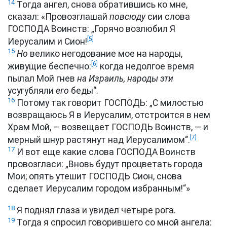
14
Тогда ангел, снова обратившись ко мне,
сказал: «Провозглашай
повсюду
сии слова
ГОСПОДА Воинств: „Горячо возлюбил Я
[5]
Иерусалим и Сион!
15
Но
велико негодование мое на народы,
[6]
живущие беспечно:
когда недолгое время
пылал Мой гнев
на Израиль, народы эти
усугубляли
его
беды“.
16
Потому так говорит ГОСПОДЬ: „С милостью
возвращаюсь Я в Иерусалим, отстроится в нем
Храм Мой, — возвещает ГОСПОДЬ Воинств, — и
[7]
мерный шнур растянут над Иерусалимом“.
17
И вот еще какие слова ГОСПОДА Воинств
провозгласи: „Вновь будут процветать города
Мои; опять утешит ГОСПОДЬ Сион, снова
сделает Иерусалим городом избранным!“»
18
Я поднял глаза и увидел четыре рога.
19
Тогда я спросил говорившего со мной ангела: