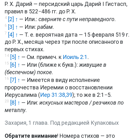
Р. Х. Дарий — персидский царь Дарий I Гистасп,
правил в 522−486 гг. до Р. Х.
4
[2] ↑
— Или.:
сверните с пути неправедного
.
6
[3] ↑
— Или:
рабам
.
7
[4] ↑
— Т. е. вероятная дата — 15 февраля 519 г.
до Р. Х., месяца через три после описанного в
первых стихах.
14
[5] ↑
— См. примеч. к
Иоиль 2:1
.
15
[6] ↑
— Или (ближе к букв.):
живущие в
(беспечном) покое
.
16
[7] ↑
— Имеется в виду исполнение
пророчества Иеремии о восстановлении
Иерусалима (
Иер 31:38,39
); то же в 2:1−5.
20
[8] ↑
— Или:
искусных мастеров / резчиков по
металлу
.
Захария, 1 глава. Под редакцией Кулаковых
Обратите внимание
! Номера стихов — это