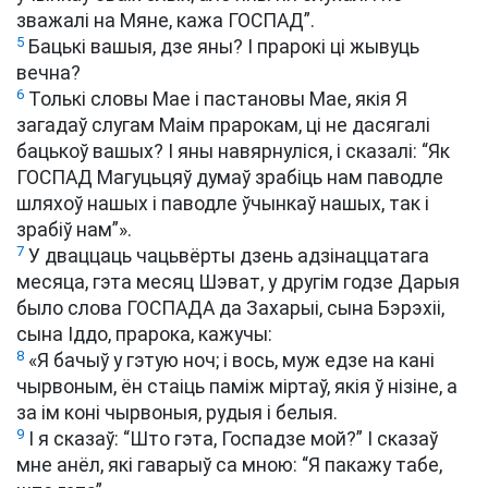
зважалі на Мяне, кажа ГОСПАД”.
5
Бацькі вашыя, дзе яны? І прарокі ці жывуць
вечна?
6
Толькі словы Мае і пастановы Мае, якія Я
загадаў слугам Маім прарокам, ці не дасягалі
бацькоў вашых? І яны навярнуліся, і сказалі: “Як
ГОСПАД Магуцьцяў думаў зрабіць нам паводле
шляхоў нашых і паводле ўчынкаў нашых, так і
зрабіў нам”».
7
У дваццаць чацьвёрты дзень адзінаццатага
месяца, гэта месяц Шэват, у другім годзе Дарыя
было слова ГОСПАДА да Захарыі, сына Бэрэхіі,
сына Іддо, прарока, кажучы:
8
«Я бачыў у гэтую ноч; і вось, муж едзе на кані
чырвоным, ён стаіць паміж міртаў, якія ў нізіне, а
за ім коні чырвоныя, рудыя і белыя.
9
І я сказаў: “Што гэта, Госпадзе мой?” І сказаў
мне анёл, які гаварыў са мною: “Я пакажу табе,