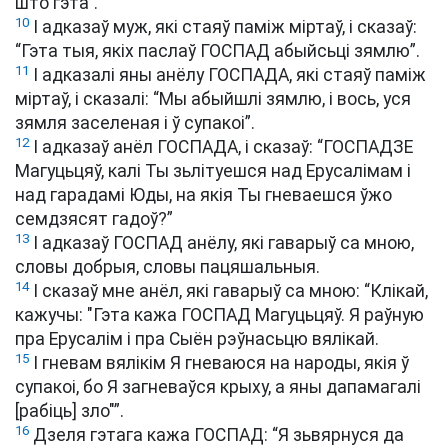
што гэта”.
10
І адказаў муж, які стаяў паміж міртаў, і сказаў:
“Гэта тыя, якіх паслаў ГОСПАД абыйсьці зямлю”.
11
І адказалі яны анёлу ГОСПАДА, які стаяў паміж
міртаў, і сказалі: “Мы абыйшлі зямлю, і вось, уся
зямля заселеная і ў супакоі”.
12
І адказаў анёл ГОСПАДА, і сказаў: “ГОСПАДЗЕ
Магуцьцяў, калі Ты зьлітуешся над Ерусалімам і
над гарадамі Юды, на якія Ты гневаешся ўжо
семдзясят гадоў?”
13
І адказаў ГОСПАД анёлу, які гаварыў са мною,
словы добрыя, словы пацяшальныя.
14
І сказаў мне анёл, які гаварыў са мною: “Клікай,
кажучы: "Гэта кажа ГОСПАД Магуцьцяў. Я раўную
пра Ерусалім і пра Сыён рэўнасьцю вялікай.
15
І гневам вялікім Я гневаюся на народы, якія ў
супакоі, бо Я загневаўся крыху, а яны дапамагалі
[рабіць] зло"”.
16
Дзеля гэтага кажа ГОСПАД: “Я зьвярнуся да