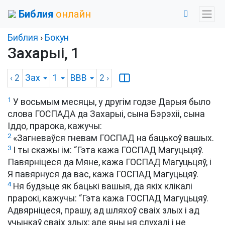
Библия
онлайн
Библия
›
Бокун
Захарыі, 1
‹ 2
Зах
1
BBB
2
›
1
У восьмым месяцы, у другім годзе Дарыя было
слова ГОСПАДА да Захарыі, сына Бэрэхіі, сына
Іддо, прарока, кажучы:
2
«Загневаўся гневам ГОСПАД на бацькоў вашых.
3
І ты скажы ім: “Гэта кажа ГОСПАД Магуцьцяў.
Павярніцеся да Мяне, кажа ГОСПАД Магуцьцяў, і
Я павярнуся да вас, кажа ГОСПАД Магуцьцяў.
4
Ня будзьце як бацькі вашыя, да якіх клікалі
прарокі, кажучы: “Гэта кажа ГОСПАД Магуцьцяў.
Адвярніцеся, прашу, ад шляхоў сваіх злых і ад
учынкаў сваіх злых; але яны ня слухалі і не