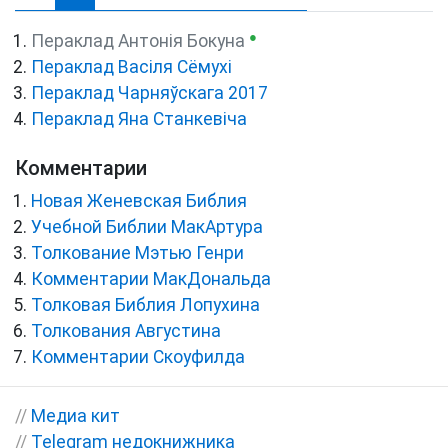
●
Пераклад Антонія Бокуна
Пераклад Васіля Сёмухі
Пераклад Чарняўскага 2017
Пераклад Яна Станкевіча
Комментарии
Новая Женевская Библия
Учебной Библии МакАртура
Толкование Мэтью Генри
Комментарии МакДональда
Толковая Библия Лопухина
Толкования Августина
Комментарии Скоуфилда
//
Медиа кит
//
Telegram недокнижника