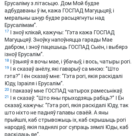
Ерусаліму з літасьцю. Дом Мой будзе
адбудаваны ў ім, кажа ГОСПАД Магуцьцяў, і
меральны шнур будзе расьцягнуты над
Ерусалімам”.
17
І зноў клікай, кажучы: “Гэта кажа ГОСПАД
Магуцьцяў. Зноўку напоўняцца гарады Мае
дабром, і зноў пацешыць ГОСПАД Сыён, і выбярэ
ізноў Ерусалім”.
18
І ўзьняў я вочы мае, і ўбачыў, і вось, чатыры рогі.
19
І я сказаў анёлу, які гаварыў са мною: “Што
гэта?” І ён сказаў мне: “Гэта рогі, якія раскідалі
Юду, Ізраіля і Ерусалім”.
20
І паказаў мне ГОСПАД чатырох рамесьнікаў.
21
І я сказаў: “Што яны прыходзяць рабіць?” І Ён
сказаў, кажучы: “Гэта рогі, якія раскідалі Юду, так
што ніхто не падняў галавы сваёй. А яны
прыйшлі, каб стрывожыць іх, каб скрышыць рогі
народаў, якія паднялі рог супраць зямлі Юды, каб
раскідаць яе”.