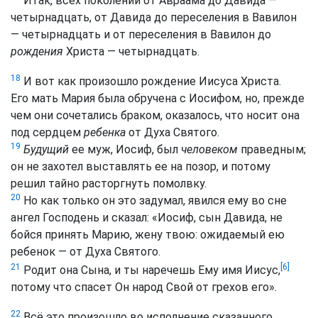
Итак, всех поколений от Авраама до Давида —
четырнадцать, от Давида до переселения в Вавилон
— четырнадцать и от переселения в Вавилон до
рождения
Христа — четырнадцать.
18
И вот как произошло рождение Иисуса Христа.
Его мать Мария была обручена с Иосифом, но, прежде
чем они сочетались браком, оказалось, что носит она
под сердцем
ребенка
от Духа Святого.
19
Будущий
ее муж, Иосиф, был
человеком
праведным;
он не захотел выставлять ее на позор, и потому
решил тайно расторгнуть помолвку.
20
Но как только он это задумал, явился ему во сне
ангел Господень и сказал: «Иосиф, сын Давида, не
бойся принять Марию, жену твою: ожидаемый ею
ребенок — от Духа Святого.
[6]
21
Родит она Сына, и ты наречешь Ему имя Иисус,
потому что спасет Он народ Свой от грехов его».
22
Всё это произошло во исполнение сказанного