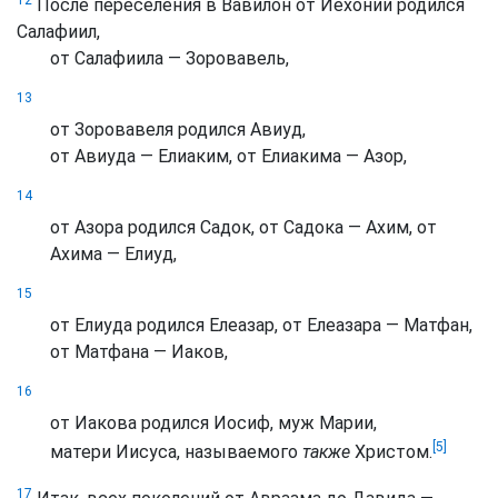
12
После переселения в Вавилон от Иехонии родился
Салафиил,
от Салафиила — Зоровавель,
13
от Зоровавеля родился Авиуд,
от Авиуда — Елиаким, от Елиакима — Азор,
14
от Азора родился Садок, от Садока — Ахим, от
Ахима — Елиуд,
15
от Елиуда родился Елеазар, от Елеазара — Матфан,
от Матфана — Иаков,
16
от Иакова родился Иосиф, муж Марии,
[5]
матери Иисуса, называемого
также
Христом.
17