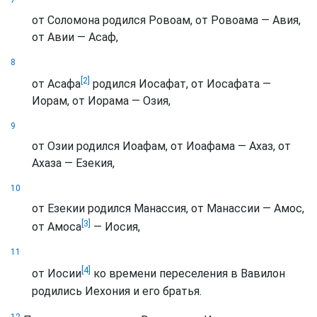
от Соломона родился Ровоам, от Ровоама — Авия,
от Авии — Асаф,
8
[2]
от Асафа
родился Иосафат, от Иосафата —
Иорам, от Иорама — Озия,
9
от Озии родился Иоафам, от Иоафама — Ахаз, от
Ахаза — Езекия,
10
от Езекии родился Манассия, от Манассии — Амос,
[3]
от Амоса
— Иосия,
11
[4]
от Иосии
ко времени переселения в Вавилон
родились Иехония и его братья.