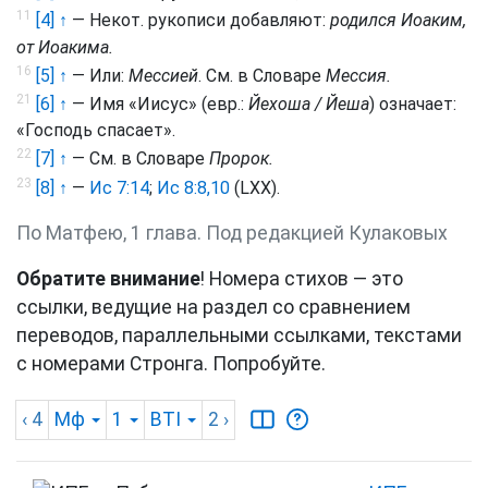
11
[4] ↑
— Некот. рукописи добавляют:
родился Иоаким,
от Иоакима.
16
[5] ↑
— Или:
Мессией
. См. в Словаре
Мессия.
21
[6] ↑
— Имя «Иисус» (евр.:
Йехоша / Йеш
а
) означает:
«Господь спасает».
22
[7] ↑
— См. в Словаре
Пророк.
23
[8] ↑
—
Ис 7:14
;
Ис 8:8,10
(LXX).
По Матфею, 1 глава. Под редакцией Кулаковых
Обратите внимание
! Номера стихов — это
ссылки, ведущие на раздел со сравнением
переводов, параллельными ссылками, текстами
с номерами Стронга. Попробуйте.
‹ 4
Мф
1
BTI
2
›