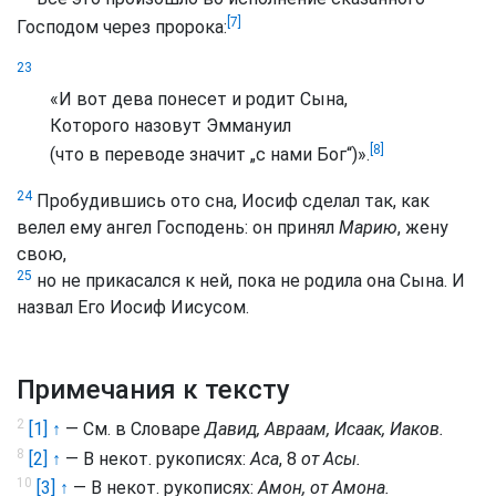
[7]
Господом через пророка:
23
«
И вот дева понесет и родит Сына
,
Которого назовут Эммануил
[8]
(что в переводе значит „
с нами Бог
“)».
24
Пробудившись ото сна, Иосиф сделал так, как
велел ему ангел Господень: он принял
Марию
, жену
свою,
25
но не прикасался к ней, пока не родила она Сына. И
назвал Его Иосиф Иисусом.
Примечания к тексту
2
[1] ↑
— См. в Словаре
Давид, Авраам, Исаак, Иаков.
8
[2] ↑
— В некот. рукописях:
Аса
, 8
от Асы.
10
[3] ↑
— В некот. рукописях:
Амон, от Амона.