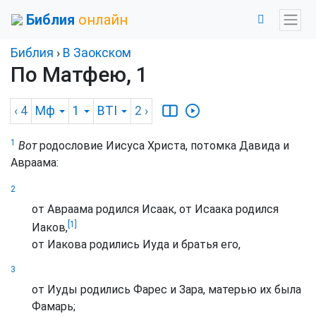
Библия
онлайн
Библия
›
В Заокском
По Матфею, 1
‹ 4
Мф
1
BTI
2
›
1
Вот
родословие Иисуса Христа, потомка Давида и
Авраама:
2
от Авраама родился Исаак, от Исаака родился
[1]
Иаков,
от Иакова родились Иуда и братья его,
3
от Иуды родились Фарес и Зара, матерью их была
Фамарь;