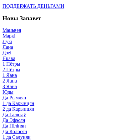
ПОДДЕРЖАТЬ ДЕНЬГАМИ
Новы Запавет
Мацьвея
Маркі
Лукі
Яана
Дзеі
Якава
1 Пётры
2 Пётры
1 Яана
2 Яана
3 Яана
Юды
Да Рымлян
1 да Карынцян
2 да Карынцян
Да Галятаў
Да Эфэсян
Да Піліпян
Да Колосян
1 да Салунян