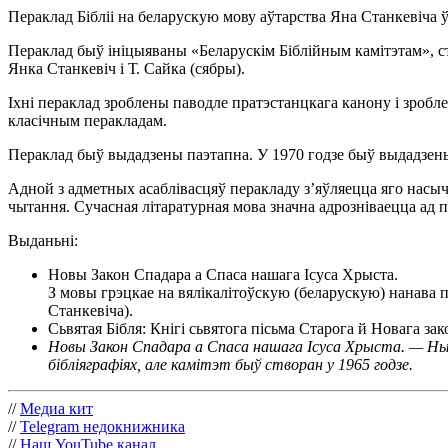
Пераклад Бібліі на беларускую мову аўтарства Яна Станкевіча 
Пераклад быў ініцыяваны «Беларускім Біблійным камітэтам», ст
Янка Станкевіч і Т. Сайка (сябры).
Іхні пераклад зроблены паводле пратэстанцкага канону і зробл
класічным перакладам.
Пераклад быў выдадзены паэтапна. У 1970 годзе быў выдадзены
Адной з адметных асаблівасцяў перакладу з’яўляецца яго насыч
чытання. Сучасная літаратурная мова значна адрозніваецца ад 
Выданьні:
Новы Закон Спадара а Спаса нашага Ісуса Хрыста.
З мовы грэцкае на вялікалітоўскую (беларускую) нанава 
Станкевіча).
Сьвятая Бібля: Кнігі сьвятога пісьма Старога й Новага зак
Новы Закон Спадара а Спаса нашага Ісуса Хрыста. — Нью
бібліяграфіях, але камітэт быў створан у 1965 годзе.
//
Медиа кит
//
Telegram недокнижника
//
Наш YouTube канал