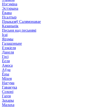
Нэгэміна
Эстэрына
Ёвава
Псалтыр
Прыказяў Салямонавае
Казаньнік
Песьня над песьнямі
Ісаі
Ярэмы
Галашэньне
Езэкіеля
Данеля
Госі
Ёеля
Амоса
Аўда
Ёны
Міхея
Нагума
Гавакука
Сохоні
Гаґея
Захары
Малаха