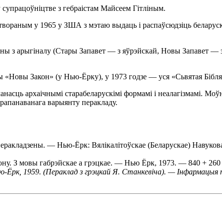
ў супрацоўніцтве з гебраістам Майсеем Гітліным.
вораным у 1965 у ЗША з мэтаю выдаць і распаўсюдзіць беларуску
ены з арыгіналу (Стары Запавет — з яўрэйскай, Новы Запавет — з
 «Новы Закон» (у Нью-Ёрку), у 1973 годзе — уся «Сьвятая Бібля
анасць архаічнымі старабеларускімі формамі і неалагізмамі. Моў
прапанаванага варыянту перакладу.
перакладзены. — Нью-Ёрк: Вялікалітоўскае (Беларускае) Навуко
ону. З мовы габрэйскае а грэцкае. — Нью Ёрк, 1973. — 840 + 260 с
-Ёрк, 1959. (Пераклад з грэцкай Я. Станкевіча). — Інфармацы