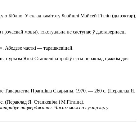
ю Біблію. У склад камітэту ўвайшлі Майсей Гітлін (дырэктар),
 грэчаскай мовы), тэкстуальна не саступае ў даставернасці
». Абедзве часткі — тарашкевіцай.
ны пурызм Янкі Станкевіча зрабіў гэты пераклад цяжкім для
вае Таварыства Пранціша Скарыны, 1970. — 260 с. (Пераклад Я.
. (Пераклад Я. Станкевіча і М.Гітліна).
я патрабуе пацверджання. Часам можна сустрэць у