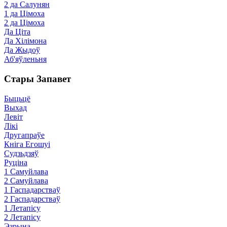
2 да Салунян
1 да Цімоха
2 да Цімоха
Да Ціта
Да Хілімона
Да Жыдоў
Аб'яўленьня
Стары Запавет
Быцьцё
Выхад
Левіт
Лікі
Другапраўе
Кніга Егошуі
Судзьдзяў
Руціна
1 Самуйлава
2 Самуйлава
1 Гаспадарстваў
2 Гаспадарстваў
1 Летапісу
2 Летапісу
Эзрына