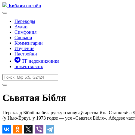
Библия
онлайн
Переводы
Аудио
Симфония
Словари
Комментарии
Изучение
Настройки
ТГ недокнижника
пожертвовать
Сьвятая Бібля
Пераклад Бібліі на беларускую мову аўтарства Яна Станкевіча
(у Нью-Ёрку), у 1973 годзе — уся «Сьвятая Бібля». Абедзве час