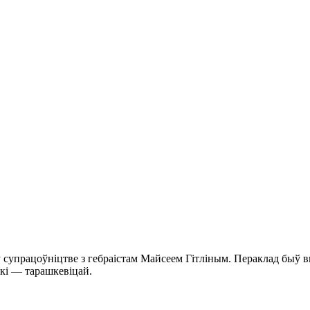
 ў супрацоўніцтве з гебраістам Майсеем Гітліным. Пераклад быў
ткі — тарашкевіцай.