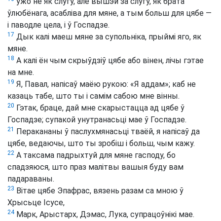
ужо не як слугу, але вышэй за слугу, як брата
ўлюбёнага, асабліва для мяне, а тым больш для цябе —
і паводле цела, і ў Госпадзе.
17
Дык калі маеш мяне за супольніка, прыймі яго, як
мяне.
18
А калі ён чым скрыўдзіў цябе або вінен, лічы гэтае
на мне.
19
Я, Павал, напісаў маёю рукою: «Я аддам»; каб не
казаць табе, што ты і самім сабою мне вінны.
20
Гэтак, браце, дай мне скарыстацца ад цябе ў
Госпадзе; супакой унутранасьці мае ў Госпадзе.
21
Перакананы ў паслухмянасьці тваёй, я напісаў да
цябе, ведаючы, што ты зробіш і больш, чым кажу.
22
А таксама падрыхтуй для мяне гасподу, бо
спадзяюся, што праз малітвы вашыя буду вам
падараваны.
23
Вітае цябе Эпафрас, вязень разам са мною ў
Хрысьце Ісусе,
24
Марк, Арыстарх, Дэмас, Лука, супрацоўнікі мае.