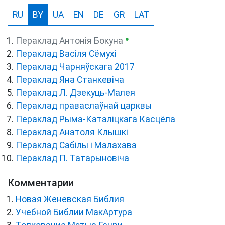
RU
BY
UA
EN
DE
GR
LAT
●
Пераклад Антонія Бокуна
Пераклад Васіля Сёмухі
Пераклад Чарняўскага 2017
Пераклад Яна Станкевіча
Пераклад Л. Дзекуць-Малея
Пераклад праваслаўнай царквы
Пераклад Рыма-Каталіцкага Касцёла
Пераклад Анатоля Клышкi
Пераклад Сабілы і Малахава
Пераклад П. Татарыновіча
Комментарии
Новая Женевская Библия
Учебной Библии МакАртура