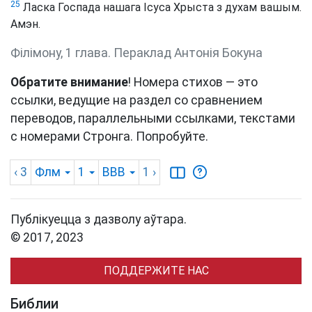
25
Ласка Госпада нашага Ісуса Хрыста з духам вашым.
Амэн.
Філімону, 1 глава. Пераклад Антонія Бокуна
Обратите внимание
! Номера стихов — это
ссылки, ведущие на раздел со сравнением
переводов, параллельными ссылками, текстами
с номерами Стронга. Попробуйте.
‹ 3
Флм
1
BBB
1
›
Публікуецца з дазволу аўтара.
© 2017, 2023
ПОДДЕРЖИТЕ НАС
Библии