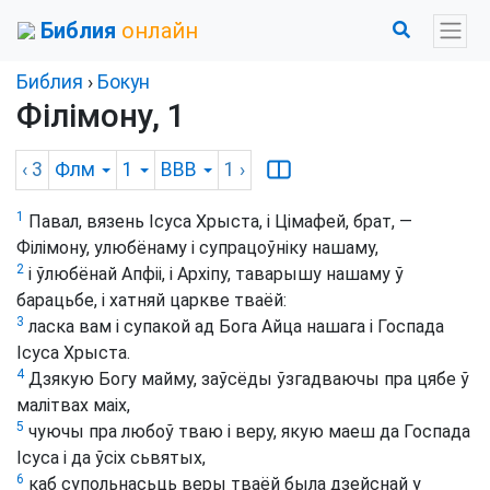
Библия
онлайн
Библия
›
Бокун
Філімону, 1
‹ 3
Флм
1
BBB
1
›
1
Павал, вязень Ісуса Хрыста, і Цімафей, брат, —
Філімону, улюбёнаму і супрацоўніку нашаму,
2
і ўлюбёнай Апфіі, і Архіпу, таварышу нашаму ў
барацьбе, і хатняй царкве тваёй:
3
ласка вам і супакой ад Бога Айца нашага і Госпада
Ісуса Хрыста.
4
Дзякую Богу майму, заўсёды ўзгадваючы пра цябе ў
малітвах маіх,
5
чуючы пра любоў тваю і веру, якую маеш да Госпада
Ісуса і да ўсіх сьвятых,
6
каб супольнасьць веры тваёй была дзейснай у