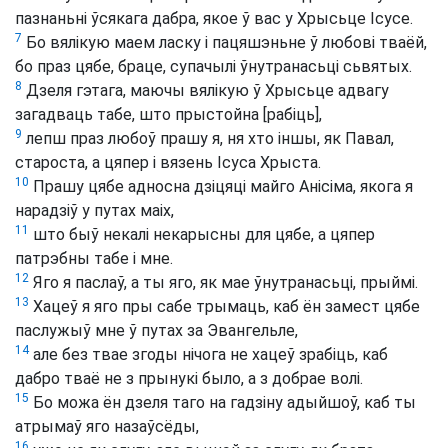
пазнаньні ўсякага дабра, якое ў вас у Хрысьце Ісусе.
7
Бо вялікую маем ласку і пацяшэньне ў любові тваёй,
бо праз цябе, браце, супачылі ўнутранасьці сьвятых.
8
Дзеля гэтага, маючы вялікую ў Хрысьце адвагу
загадваць табе, што прыстойна [рабіць],
9
лепш праз любоў прашу я, ня хто іншы, як Павал,
староста, а цяпер і вязень Ісуса Хрыста.
10
Прашу цябе адносна дзіцяці майго Анісіма, якога я
нарадзіў у путах маіх,
11
што быў некалі некарысны для цябе, а цяпер
патрэбны табе і мне.
12
Яго я паслаў, а ты яго, як мае ўнутранасьці, прыймі.
13
Хацеў я яго пры сабе трымаць, каб ён замест цябе
паслужыў мне ў путах за Эвангельле,
14
але без твае згоды нічога не хацеў зрабіць, каб
дабро тваё не з прынукі было, а з добрае волі.
15
Бо можа ён дзеля таго на гадзіну адыйшоў, каб ты
атрымаў яго назаўсёды,
16