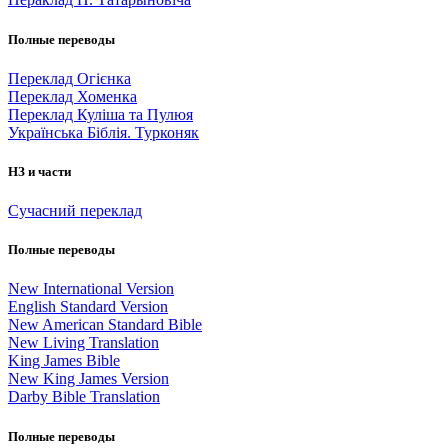
Полные переводы
Переклад Огієнка
Переклад Хоменка
Переклад Куліша та Пулюя
Українська Біблія. Турконяк
НЗ и части
Сучасний переклад
Полные переводы
New International Version
English Standard Version
New American Standard Bible
New Living Translation
King James Bible
New King James Version
Darby Bible Translation
Полные переводы