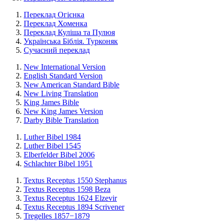
Переклад Огієнка
Переклад Хоменка
Переклад Куліша та Пулюя
Українська Біблія. Турконяк
Сучасний переклад
New International Version
English Standard Version
New American Standard Bible
New Living Translation
King James Bible
New King James Version
Darby Bible Translation
Luther Bibel 1984
Luther Bibel 1545
Elberfelder Bibel 2006
Schlachter Bibel 1951
Textus Receptus 1550 Stephanus
Textus Receptus 1598 Beza
Textus Receptus 1624 Elzevir
Textus Receptus 1894 Scrivener
Tregelles 1857−1879