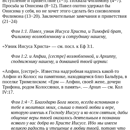
Вступление и приветствие (1−3). Похвала Филимону (4−7).
Просьба за Онисима (8−12). Павел охотно удержал бы
Онисима у себя, но не хочет этого сделать без соизволения
Филимона (13−20). Заключительные замечания и приветствия
(21−24)
Флм 1:1
. Павел, узник Иисуса Христа, и Тимофей брат,
Филимону возлюбленному и сотруднику нашему,
«Узник Иисуса Христа» — см. посл. к
Еф 3:1
.
Флм 1:2
. и Апфии, [сестре] возлюбленной, и Архиппу,
сподвижнику нашему, и домашней твоей церкви:
«Апфии, [сестре]». Известна надгробная надпись какой-то
Апфии из Колосс на памятнике, находящемся близ Бальбура, в
поселке Тримелиском: «Ерм — Апфии, своей жене, дочери
Трифона, родом Колоссянки, в память». —
Архип
— см. Кол
IV:17.
Флм 1:4−7
. Благодарю Бога моего, всегда вспоминая о
тебе в молитвах моих, слыша о твоей любви и вере,
которую имеешь к Господу Иисусу и ко всем святым, дабы
общение веры твоей оказалось деятельным в познании
всякого у вас добра во Христе Иисусе. Ибо мы имеем
великую радость и утешение в любви твоей, потому что