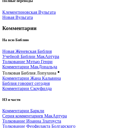
Полные переводы
Клементиновская Вульгата
Новая Вульгата
Комментарии
На всю Библию
Новая Женевская Библия
Учебной Библии МакАртура
Толкование Мэтью Генри
Комментарии МакДональда
●
Толковая Библия Лопухина
Комментарии Жана Кальвина
Библия говорит сегодня
Комментарии Скоуфилда
НЗ и части
Комментарии Баркли
Серия комментариев МакАртура
Толкование Иоанна Златоуста
Толкование Феофилакта Болгарского