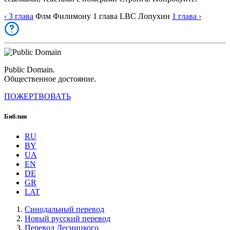
‹ 3
глава
Флм
Филимону
1
глава
LBC
Лопухин
1
глава
›
Public Domain.
Общественное достояние.
ПОЖЕРТВОВАТЬ
Библии
RU
BY
UA
EN
DE
GR
LAT
Синодальный перевод
Новый русский перевод
Перевод Десницкого