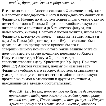
тобою, брат, успокоены сердца святых.
Все, что до сих пор Апостол слышал о Филимоне, возбуждало
в Апостоле благодарность к Богу и побуждало его молиться за
Филимона. Именно до Апостола дошли слухи о «вере», какую
имеет Филимон в Господа Иисуса, и о «любви», какую он
питает ко всем христианам (в 5 ст. имеется фигура, так
называемого, хиазма). Поэтому Апостол молится, чтобы вера
Филимона, которую он имеет, — такая же твердая, какова и
вера Ап. Павла (общение веры твоей»), — сказалось бы в
делах, а именно прежде всего привела бы его к
совершеннейшему познанию того, какие великие блага он
получил вместе с своею домашнею церковью во Христе
Иисусе и вместе для Иисуса Христа, т е. для
споспешествования делу Христову (εις Χρ. Ιησ.). При этом
(
Флм 1:7
) Апостол указывает, почему он называл веру
Филимона «общею с его верою»: Апостолу, страдавшему в
узах, доставили утешения известия о заботливости, какую
проявил Филимон в отношении к другим христианам,
находившимся в тяжелых обстоятельствах.
Флм 1:8−12
. Посему, имея великое во Христе дерзновение
приказывать тебе, что должно, по любви лучше прошу,
не иной кто, как я, Павел старец, а теперь и узник Иисуса
Христа; прошу тебя о сыне моем Онисиме, которого