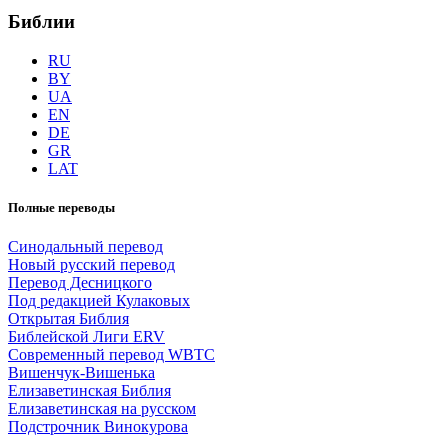
Библии
RU
BY
UA
EN
DE
GR
LAT
Полные переводы
Синодальный перевод
Новый русский перевод
Перевод Десницкого
Под редакцией Кулаковых
Открытая Библия
Библейской Лиги ERV
Cовременный перевод WBTC
Вишенчук-Вишенька
Елизаветинская Библия
Елизаветинская на русском
Подстрочник Винокурова