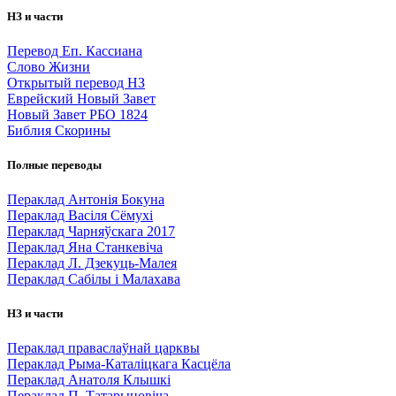
НЗ и части
Перевод Еп. Кассиана
Слово Жизни
Открытый перевод НЗ
Еврейский Новый Завет
Новый Завет РБО 1824
Библия Скорины
Полные переводы
Пераклад Антонія Бокуна
Пераклад Васіля Сёмухі
Пераклад Чарняўскага 2017
Пераклад Яна Станкевіча
Пераклад Л. Дзекуць-Малея
Пераклад Сабілы і Малахава
НЗ и части
Пераклад праваслаўнай царквы
Пераклад Рыма-Каталіцкага Касцёла
Пераклад Анатоля Клышкi
Пераклад П. Татарыновіча