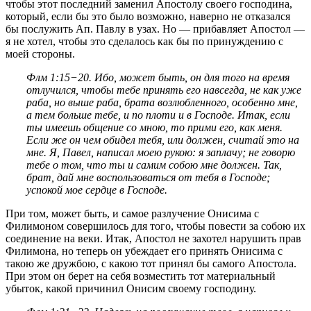
чтобы этот последний заменил Апостолу своего господина,
который, если бы это было возможно, наверно не отказался
бы послужить Ап. Павлу в узах. Но — прибавляет Апостол —
я не хотел, чтобы это сделалось как бы по принуждению с
моей стороны.
Флм 1:15−20
. Ибо, может быть, он для того на время
отлучился, чтобы тебе принять его навсегда, не как уже
раба, но выше раба, брата возлюбленного, особенно мне,
а тем больше тебе, и по плоти и в Господе. Итак, если
ты имеешь общение со мною, то прими его, как меня.
Если же он чем обидел тебя, или должен, считай это на
мне. Я, Павел, написал моею рукою: я заплачy; не говорю
тебе о том, что ты и самим собою мне должен. Так,
брат, дай мне воспользоваться от тебя в Господе;
успокой мое сердце в Господе.
При том, может быть, и самое разлучение Онисима с
Филимоном совершилось для того, чтобы повести за собою их
соединение на веки. Итак, Апостол не захотел нарушить прав
Филимона, но теперь он убеждает его принять Онисима с
такою же дружбою, с какою тот принял бы самого Апостола.
При этом он берет на себя возместить тот материальный
убыток, какой причинил Онисим своему господину.