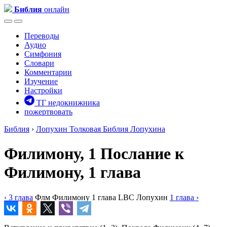
Библия
онлайн
Переводы
Аудио
Симфония
Словари
Комментарии
Изучение
Настройки
ТГ недокнижника
пожертвовать
Библия
›
Лопухин
Толковая Библия Лопухина
Филимону, 1
Послание к
Филимону, 1 глава
‹ 3
глава
Флм
Филимону
1
глава
LBC
Лопухин
1
глава
›