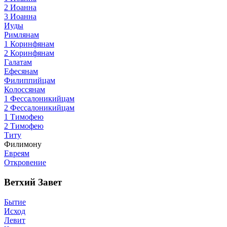
2 Иоанна
3 Иоанна
Иуды
Римлянам
1 Коринфянам
2 Коринфянам
Галатам
Ефесянам
Филиппийцам
Колоссянам
1 Фессалоникийцам
2 Фессалоникийцам
1 Тимофею
2 Тимофею
Титу
Филимону
Евреям
Откровение
Ветхий Завет
Бытие
Исход
Левит