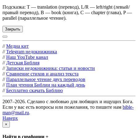
Подсказка: T — translation (перевод), L/R — left/right (левый/
правый перевод), B — book (книга), C — chapter (глава), P —
parallel (параллельное чтение).
Закрыть
//
Медиа кит
//
Telegram недокнижника
//
Наш YouTube канал
//
Детская Библия
//
Записки недокнижника: статьи и новости
//
Сравнение стихов и анализ текста
//
Параллельное чтение двух переводов
//
План чтения Библии на каждый день
//
Бесплатно скачать Библию
2007–2026. Сделано с любовью для любящих и ищущих Бога.
Если у вас есть вопросы или пожелания, то пишите нам
bible-
man@mail.ru
.
Наверх
×
Найти в симфонии +