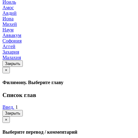
Иоиль
Амос
Авдий
Иона
Михей
Наум
Аввакум
Софония
Аггей
Захария
Малахия
Закрыть
×
Филимону. Выберите главу
Список глав
Введ.
1
Закрыть
×
Выберите перевод / комментарий