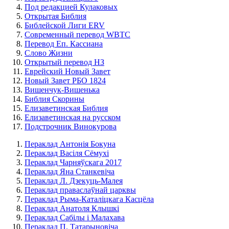
Под редакцией Кулаковых
Открытая Библия
Библейской Лиги ERV
Cовременный перевод WBTC
Перевод Еп. Кассиана
Слово Жизни
Открытый перевод НЗ
Еврейский Новый Завет
Новый Завет РБО 1824
Вишенчук-Вишенька
Библия Скорины
Елизаветинская Библия
Елизаветинская на русском
Подстрочник Винокурова
Пераклад Антонія Бокуна
Пераклад Васіля Сёмухі
Пераклад Чарняўскага 2017
Пераклад Яна Станкевіча
Пераклад Л. Дзекуць-Малея
Пераклад праваслаўнай царквы
Пераклад Рыма-Каталіцкага Касцёла
Пераклад Анатоля Клышкi
Пераклад Сабілы і Малахава
Пераклад П. Татарыновіча