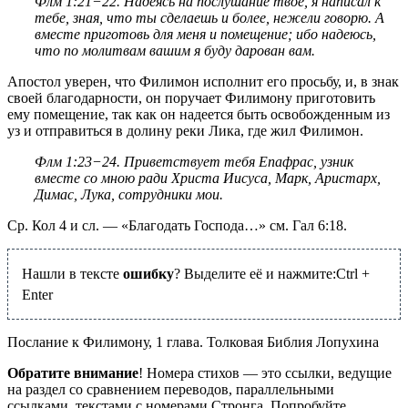
Флм 1:21−22
. Надеясь на послушание твое, я написал к
тебе, зная, что ты сделаешь и более, нежели говорю. А
вместе приготовь для меня и помещение; ибо надеюсь,
что по молитвам вашим я буду дарован вам.
Апостол уверен, что Филимон исполнит его просьбу, и, в знак
своей благодарности, он поручает Филимону приготовить
ему помещение, так как он надеется быть освобожденным из
уз и отправиться в долину реки Лика, где жил Филимон.
Флм 1:23−24
. Приветствует тебя Епафрас, узник
вместе со мною ради Христа Иисуса, Марк, Аристарх,
Димас, Лука, сотрудники мои.
Ср. Кол 4 и сл. — «Благодать Господа…» см.
Гал 6:18
.
Нашли в тексте
ошибку
? Выделите её и нажмите:
Ctrl
+
Enter
Послание к Филимону, 1 глава. Толковая Библия Лопухина
Обратите внимание
! Номера стихов — это ссылки, ведущие
на раздел со сравнением переводов, параллельными
ссылками, текстами с номерами Стронга. Попробуйте.