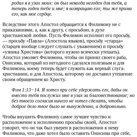
родил я в узах моих: он был некогда негоден для тебя, а
теперь годен тебе и мне; я возвращаю его; ты же прими
его, как мое сердце.
Вследствие этого Апостол обращается к Филимону не с
приказаниями, а, как к другу, с просьбою, в духе
христианской любви. Пусть Филимон исполнит его просьбу,
— просьбу «Павла» (Апостола языков), просьбу «старца»
(старцев вообще следует слушать с уважением) и просьбу
«узника Христова» (которого нужно всячески утешать).
Апостол умоляет Филимона, чтобы он принял своего раба,
Онисима, который из негодного сделался полезным и для
Филимона, коему теперь будет служить как верный слуга-
христианин, и для Апостола, которому он доставил утешение
своим обращением ко Христу.
Флм 1:13−14
. Я хотел при себе удержать его, дабы он
вместо тебя послужил мне в узах
за
благовествование; но
без твоего согласия ничего не хотел сделать, чтобы
доброе дело твое было не вынужденно, а добровольно.
Чтобы внушить Филимону самое лучшее чувство и
расположение к исполнению просьбы своей, Апостол
говорит, что он так был уверен в расположении к нему
Филимона, что даже хотел было оставить Онисима при себе,