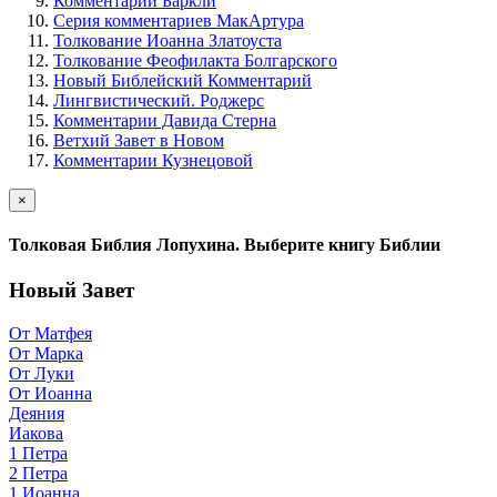
Комментарии Баркли
Серия комментариев МакАртура
Толкование Иоанна Златоуста
Толкование Феофилакта Болгарского
Новый Библейский Комментарий
Лингвистический. Роджерс
Комментарии Давида Стерна
Ветхий Завет в Новом
Комментарии Кузнецовой
×
Толковая Библия Лопухина. Выберите книгу Библии
Новый Завет
От Матфея
От Марка
От Луки
От Иоанна
Деяния
Иакова
1 Петра
2 Петра
1 Иоанна