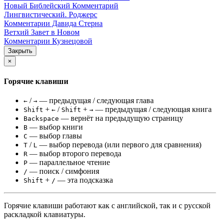
Новый Библейский Комментарий
Лингвистический. Роджерс
Комментарии Давида Стерна
Ветхий Завет в Новом
Комментарии Кузнецовой
Закрыть
×
Горячие клавиши
/
— предыдущая / следующая глава
←
→
+
/
+
— предыдущая / следующая книга
Shift
←
Shift
→
— вернёт на предыдущую страницу
Backspace
— выбор книги
B
— выбор главы
C
/
— выбор перевода (или первого для сравнения)
T
L
— выбор второго перевода
R
— параллельное чтение
P
— поиск / симфония
/
+
— эта подсказка
Shift
/
Горячие клавиши работают как с английской, так и с русской
раскладкой клавиатуры.