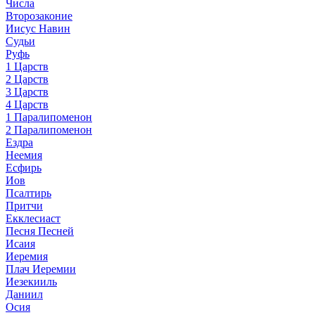
Числа
Второзаконие
Иисус Навин
Судьи
Руфь
1 Царств
2 Царств
3 Царств
4 Царств
1 Паралипоменон
2 Паралипоменон
Ездра
Неемия
Есфирь
Иов
Псалтирь
Притчи
Екклесиаст
Песня Песней
Исаия
Иеремия
Плач Иеремии
Иезекииль
Даниил
Осия