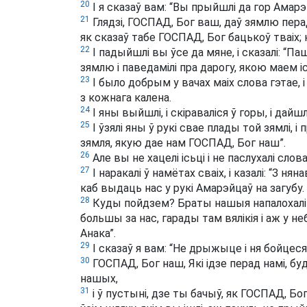
20
І я сказаў вам: “Вы прыйшлі да гор Амарэ
21
Глядзі, ГОСПАД, Бог ваш, даў зямлю перад
як сказаў табе ГОСПАД, Бог бацькоў тваіх; н
22
І падыйшлі вы ўсе да мяне, і сказалі: “П
зямлю і паведамілі пра дарогу, якою маем ісь
23
І было добрым у вачах маіх слова гэтае,
з кожнага калена.
24
І яны выйшлі, і скіраваліся ў горы, і дайшл
25
І ўзялі яны ў рукі свае плады той зямлі, і 
зямля, якую дае нам ГОСПАД, Бог наш”.
26
Але вы не хацелі ісьці і не паслухалі сло
27
І наракалі ў намётах сваіх, і казалі: “З н
каб выдаць нас у рукі Амарэйцаў на загубу.
28
Куды пойдзем? Браты нашыя напалохалі с
большы за нас, гарады там вялікія і аж у н
Анака”.
29
І сказаў я вам: “Не дрыжыце і ня бойцеся 
30
ГОСПАД, Бог наш, Які ідзе перад намі, буд
нашых,
31
і ў пустыні, дзе ты бачыў, як ГОСПАД, Бог