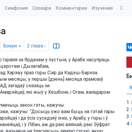
Симфония
Словари
Комментарии
Изучение
ва
Бокун
2
глава
›
 Ізраіля за Ярданам у пустыні, у Арабе насупраць
ацэротам і Дызагабам,
] ад Харэву праз горы Сэір да Кадэш-Барнэа.
Б
атым месяцы, у першы [дзень] месяца прамовіў
АД загадаў сказаць ім.
Амарэйцаў, які жыў у Хешбоне, і Огам, валадаром
лумачыць закон гэты, кажучы:
рэве, кажучы: “Досыць ужо вам быць на гэтай гары.
эйцаў і да ўсіх суседзяў іхніх, у Арабу, у горы і ў
нанейцаў, і ў Лібан, аж да ракі вялікай, ракі Эўфрат.
це, вазьміце на ўласнасьць зямлю гэтую, якую