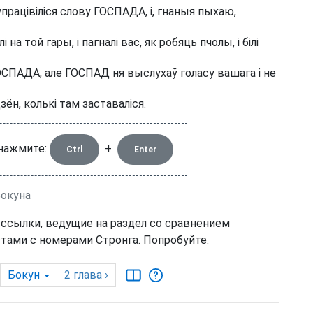
 супрацівіліся слову ГОСПАДА, і, гнаныя пыхаю,
а той гары, і пагналі вас, як робяць пчолы, і білі
 ГОСПАДА, але ГОСПАД ня выслухаў голасу вашага і не
ён, колькі там заставаліся.
 нажмите:
+
Ctrl
Enter
Бокуна
 ссылки, ведущие на раздел со сравнением
тами с номерами Стронга. Попробуйте.
Бокун
2
глава
›