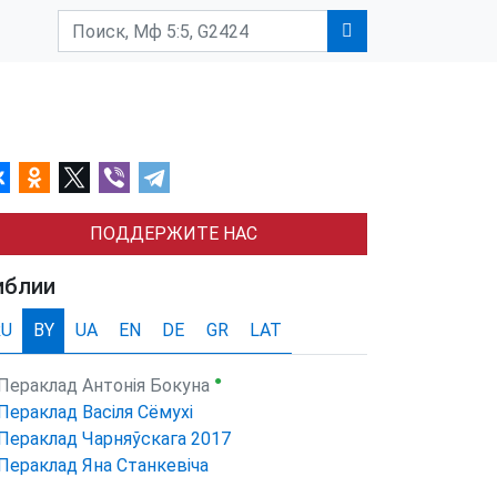
ПОДДЕРЖИТЕ НАС
иблии
RU
BY
UA
EN
DE
GR
LAT
●
Пераклад Антонія Бокуна
Пераклад Васіля Сёмухі
Пераклад Чарняўскага 2017
Пераклад Яна Станкевіча