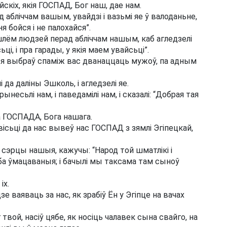
йскіх, якія ГОСПАД, Бог наш, дае нам.
 абліччам вашым, увайдзі і вазьмі яе ў валоданьне,
я бойся і не палохайся”.
ашлём людзей перад абліччам нашым, каб агледзелі
ці, і пра гарады, у якія маем увайсьці”.
 і я выбраў спаміж вас дванаццаць мужоў, па адным
і да даліны Эшколь, і агледзелі яе.
прынесьлі нам, і паведамілі нам, і сказалі: “Добрая тая
ва ГОСПАДА, Бога нашага.
янавісьці да нас вывеў нас ГОСПАД з зямлі Эгіпецкай,
эрцы нашыя, кажучы: “Народ той шматлікі і
еба ўмацаваныя; і бачылі мы таксама там сыноў
іх.
зе ваяваць за нас, як зрабіў Ён у Эгіпце на вачах
 твой, насіў цябе, як носіць чалавек сына свайго, на