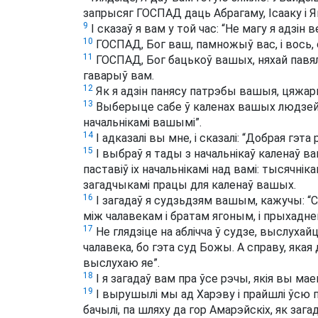
запрысяг ГОСПАД даць Абрагаму, Ісааку і Яку
9
І сказаў я вам у той час: “Не магу я адзін в
10
ГОСПАД, Бог ваш, памножыў вас, і вось, с
11
ГОСПАД, Бог бацькоў вашых, няхай павялі
гаварыў вам.
12
Як я адзін панясу патрэбы вашыя, цяжар
13
Выберыце сабе ў каленах вашых людзей м
начальнікамі вашымі”.
14
І адказалі вы мне, і сказалі: “Добрая гэта
15
І выбраў я тады з начальнікаў каленаў в
паставіў іх начальнікамі над вамі: тысячнікам
загадчыкамі працы для каленаў вашых.
16
І загадаў я судзьдзям вашым, кажучы: “С
між чалавекам і братам ягоным, і прыхадне
17
Не глядзіце на аблічча ў судзе, выслухайце
чалавека, бо гэта суд Божы. А справу, якая 
выслухаю яе”.
18
І я загадаў вам пра ўсе рэчы, якія вы мае
19
І вырушылі мы ад Харэву і прайшлі ўсю 
бачылі, па шляху да гор Амарэйскіх, як заг