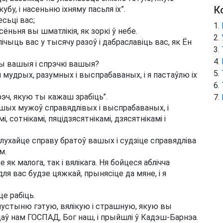
К
бу, і насеньню іхняму пасьля іх”.
есьці вас;
ёньня вы шматлікія, як зоркі ў небе.
чыць вас у тысячу разоў і дабраславіць вас, як Ён
ы вашыя і спрэчкі вашыя?
удрых, разумных і выспрабаваных, і я пастаўлю іх
 рэч, якую ты кажаш зрабіць”.
ашых мужоў справядлівых і выспрабаваных, і
і, сотнікамі, пяцідзясятнікамі, дзясятнікамі і
лухайце справу братоў вашых і судзіце справядліва
м.
 як малога, так і вялікага. Ня бойцеся аблічча
для вас будзе цяжкай, прынясіце да мяне, і я
це рабіць.
пустыню гэтую, вялікую і страшную, якую вы
адаў нам ГОСПАД, Бог наш, і прыйшлі ў Кадэш-Барнэа.