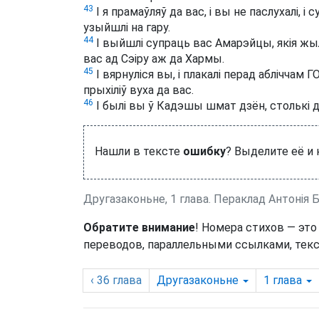
43
І я прамаўляў да вас, і вы не паслухалі, і
узыйшлі на гару.
44
І выйшлі супраць вас Амарэйцы, якія жылі н
вас ад Сэіру аж да Хармы.
45
І вярнуліся вы, і плакалі перад абліччам
прыхіліў вуха да вас.
46
І былі вы ў Кадэшы шмат дзён, столькі дз
Нашли в тексте
ошибку
? Выделите её и
Другазаконьне, 1 глава. Пераклад Антонія 
Обратите внимание
! Номера стихов — это
переводов, параллельными ссылками, текс
‹ 36
глава
Другазаконьне
1
глава