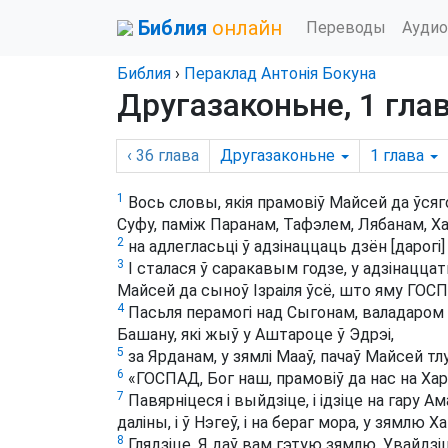
Библия
онлайн
Переводы
Аудио
Библия
›
Пераклад Антонія Бокуна
Другазаконьне, 1 гла
‹ 36
глава
Другазаконьне
1
глава
1
Вось словы, якія прамовіў Майсей да ўсяго
Суфу, паміж Паранам, Тафэлем, Лябанам, Х
2
на адлегласьці ў адзінаццаць дзён [дарогі
3
І сталася ў саракавым годзе, у адзінацц
Майсей да сыноў Ізраіля ўсё, што яму ГОСП
4
Пасьля перамогі над Сыгонам, валадаром 
Башану, які жыў у Аштароце ў Эдрэі,
5
за Ярданам, у зямлі Мааў, пачаў Майсей т
6
«ГОСПАД, Бог наш, прамовіў да нас на Ха
7
Павярніцеся і выйдзіце, і ідзіце на гару Амар
даліны, і ў Нэгеў, і на бераг мора, у зямлю Ха
8
Глядзіце, Я даў вам гэтую зямлю. Увайдзі