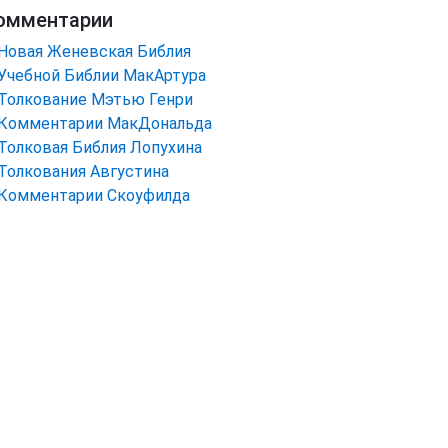
омментарии
Новая Женевская Библия
Учебной Библии МакАртура
Толкование Мэтью Генри
Комментарии МакДональда
Толковая Библия Лопухина
Толкования Августина
Комментарии Скоуфилда