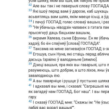
ўсім шляху, якім вы ішлі, аж пакуль не прый
32
Але вы так і не паверылі слову ГОСПАДА,
33
Які ішоў перад вамі ў дарозе, каб шукаць
асьвятляць вам шлях, якім маеце ісьці, а ўд
34
І пачуў ГОСПАД голас словаў вашых, і раз
35
“Ня ўбачыць ніводзін чалавек з гэтага п
прысягнуў даць бацькам вашым,
36
акрамя Халева, сына Ефунны. Ён яе ўбачы
хадзіў, бо ён спаўняў [слова] ГОСПАДА”.
37
Таксама на мяне загневаўся ГОСПАД з-за
38
Егошуа, сын Нуна, які стаіць перад абліч
дасьць Ізраілю ў валоданьне [зямлю].
39
Дзеці вашыя, пра якіх вы гаварылі, што п
разумеюць, што добрае, а што ліхое, яны ў
завалодаюць ёю.
40
А вы павярніце і рушце ў пустыню шляха
41
І адказалі вы мне, і сказалі: “Саграшыл
як загадаў нам ГОСПАД, Бог наш”. І вы пера
гару.
42
І сказаў ГОСПАД мне: “Скажы ім: "Не ўзых
пабілі вас ворагі вашыя"”.