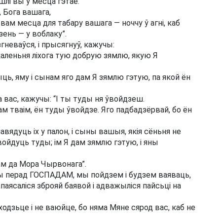
шлі вы ў месца гэтае.
 Бога вашага,
 вам месца для табару вашага — ноччу ў агні, каб
зень — у воблаку”.
гневаўся, і прысягнуў, кажучы:
акаленьня ліхога тую добрую зямлю, якую Я
ць, яму і сынам яго дам Я зямлю гэтую, па якой ён
 вас, кажучы: “І ты туды ня ўвойдзеш.
чам тваім, ён туды ўвойдзе. Яго падбадзёрвай, бо ён
авядуць іх у палон, і сыны вашыя, якія сёньня не
войдуць туды; ім Я дам зямлю гэтую, і яны
м да Мора Чырвонага”.
і мы перад ГОСПАДАМ, мы пойдзем і будзем ваяваць,
паясаліся зброяй баявой і адважыліся пайсьці на
одзьце і не ваюйце, бо няма Мяне сярод вас, каб не