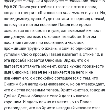
пресбутес — старый
и
пресбеутес — посланник, посол
. В
Еф 6:20
Павел употребляет глагол от этого слова,
когда он говорит: «Я исполняю
посольство
в узах». Но,
по-видимому, лучше будет оставить перевод
старый
,
потому что в этом послании Павел все время
ссылается не на свои титулы, занимаемый им пост
или данную им власть, а лишь на любовь. В этом
послании говорит не посланник, а человек,
проживший трудную жизнь, и сейчас одинокий и
усталый. Свою просьбу Павел излагает в стихе 10, и
эта просьба касается Онисима. Видно, что он
пытается оттянуть момент, когда нужно произнести
имя Онисима. Павел не извиняется за него и не
извиняет его, он спокойно соглашается с тем, что
Онисим был негодным человеком, но он утверждает,
что он стал полезным теперь. Христианство, говорил
Деймс Денни, обладает силой делать плохое
хорошим. И здесь важно отметить, что Павел
утверждает, что во Христе негодный человек стал