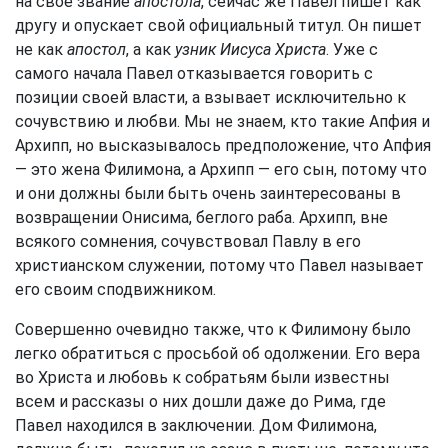
на свое звание
апостола
, сейчас же Павел пишет как
другу и опускает свой официальный титул. Он пишет
не как
апостол
, а как
узник Иисуса Христа
. Уже с
самого начала Павел отказывается говорить с
позиции своей власти, а взывает исключительно к
сочувствию и любви. Мы не знаем, кто такие Апфия и
Архипп, но высказывалось предположение, что Апфия
— это жена Филимона, а Архипп — его сын, потому что
и они должны были быть очень заинтересованы в
возвращении Онисима, беглого раба. Архипп, вне
всякого сомнения, сочувствовал Павлу в его
христианском служении, потому что Павел называет
его своим сподвижником.
Совершенно очевидно также, что к Филимону было
легко обратиться с просьбой об одолжении. Его вера
во Христа и любовь к собратьям были известны
всем и рассказы о них дошли даже до Рима, где
Павел находился в заключении. Дом Филимона,