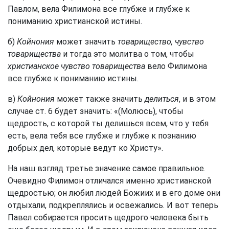
Павлом, вела Филимона все глубже и глубже к
пониманию христианской истины.
б)
Койнония
может значить
товарищество, чувство
товарищества
и тогда это молитва о том, чтобы
христианское чувство товарищества
вело Филимона
все глубже к пониманию истины.
в)
Койнония
может также значить
делиться
, и в этом
случае ст. 6 будет значить: «(Молюсь), чтобы
щедрость, с которой ты делишься всем, что у тебя
есть, вела тебя все глубже и глубже к познанию
добрых дел, которые ведут ко Христу».
На наш взгляд третье значение самое правильное.
Очевидно Филимон отличался именно христианской
щедростью; он любил людей Божиих и в его доме они
отдыхали, подкреплялись и освежались. И вот теперь
Павел собирается просить щедрого человека быть