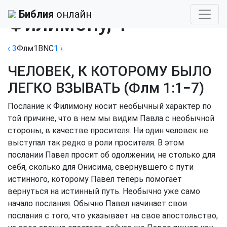
Библия
›
Баркли
Библия
онлайн
Филимону, 1
‹ 3
Флм
1
BNC
1
›
ЧЕЛОВЕК, К КОТОРОМУ БЫЛО
ЛЕГКО ВЗЫВАТЬ (
Флм 1:1−7
)
Послание к Филимону носит необычный характер по
той причине, что в нем мы видим Павла с необычной
стороны, в качестве просителя. Ни один человек не
выступал так редко в роли просителя. В этом
послании Павел просит об одолжении, не столько для
себя, сколько для Онисима, свернувшего с пути
истинного, которому Павел теперь помогает
вернуться на истинный путь. Необычно уже само
начало послания. Обычно Павел начинает свои
послания с того, что указывает на свое апостольство,