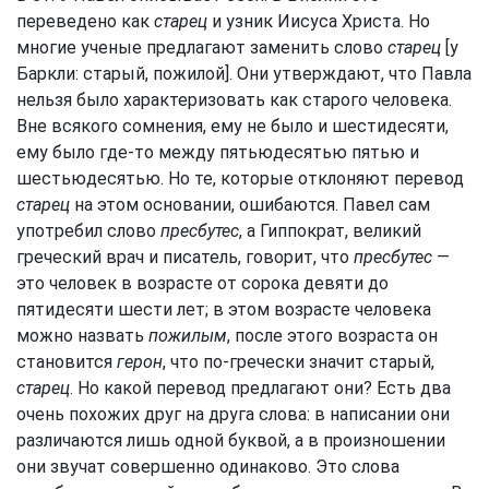
переведено как
старец
и узник Иисуса Христа. Но
многие ученые предлагают заменить слово
старец
[у
Баркли: старый, пожилой]. Они утверждают, что Павла
нельзя было характеризовать как старого человека.
Вне всякого сомнения, ему не было и шестидесяти,
ему было где-то между пятьюдесятью пятью и
шестьюдесятью. Но те, которые отклоняют перевод
старец
на этом основании, ошибаются. Павел сам
употребил слово
пресбутес
, а Гиппократ, великий
греческий врач и писатель, говорит, что
пресбутес
—
это человек в возрасте от сорока девяти до
пятидесяти шести лет; в этом возрасте человека
можно назвать
пожилым
, после этого возраста он
становится
герон
, что по-гречески значит старый,
старец
. Но какой перевод предлагают они? Есть два
очень похожих друг на друга слова: в написании они
различаются лишь одной буквой, а в произношении
они звучат совершенно одинаково. Это слова