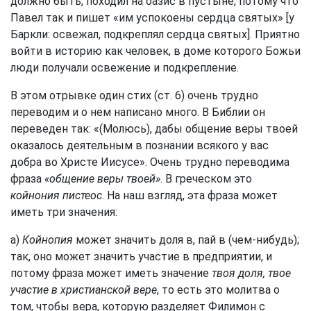
должно быть, походил на оазис в пустыне, потому что
Павел так и пишет «им успокоены сердца святых» [у
Баркли: освежал, подкреплял сердца святых]. Приятно
войти в историю как человек, в доме которого Божьи
люди получали освежение и подкрепление.
В этом отрывке один стих (ст. 6) очень трудно
переводим и о нем написано много. В Библии он
переведен так: «(Молюсь), дабы общение веры твоей
оказалось деятельным в познании всякого у вас
добра во Христе Иисусе». Очень трудно переводима
фраза
«общение веры твоей»
. В греческом это
койнония пистеос
. На наш взгляд, эта фраза может
иметь три значения:
а)
Койнопия
может значить доля в, пай в (чем-нибудь);
так, оно может значить участие в предприятии, и
потому фраза может иметь значение
твоя доля, твое
участие в христианской вере
, то есть это молитва о
том, чтобы вера, которую разделяет Филимон с