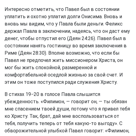
Интересно отметить, что Павел был в состоянии
уплатить и охотно уплатил долги Онисима. Вновь и
вновь мы видим, что у Павла были деньги. Феликс
держал Павла в заключении, надеясь, что он даст ему
денег, чтобы отпустил его (
Деян 24:26
). Павел был в
состоянии нанять гостиницу во время заключения в
Риме (
Деян 28:30
). Вполне возможно, что если бы
Павел не предпочел жить миссионером Христа, он
мог бы жить спокойной, размеренной и
комфортабельной оседлой жизнью за свой счет. И
этим он тоже поступился ради служения Христу.
В стихах 19−20 в голосе Павла слышится
убежденность. «Филимон, — говорит он, — ты обязан
мне спасением твоей души, потому что я привел тебя
ко Христу. Так, брат, дай мне воспользоваться от
тебя, получить теперь от тебя какую-то выгоду». С
обворожительной улыбкой Павел говорит: «Филимон,