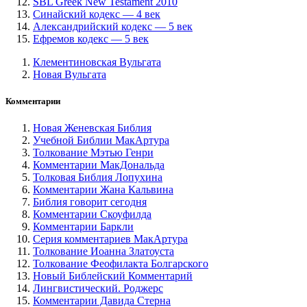
SBL Greek New Testament 2010
Синайский кодекс — 4 век
Александрийский кодекс — 5 век
Ефремов кодекс — 5 век
Клементиновская Вульгата
Новая Вульгата
Комментарии
Новая Женевская Библия
Учебной Библии МакАртура
Толкование Мэтью Генри
Комментарии МакДональда
Толковая Библия Лопухина
Комментарии Жана Кальвина
Библия говорит сегодня
Комментарии Скоуфилда
Комментарии Баркли
Серия комментариев МакАртура
Толкование Иоанна Златоуста
Толкование Феофилакта Болгарского
Новый Библейский Комментарий
Лингвистический. Роджерс
Комментарии Давида Стерна