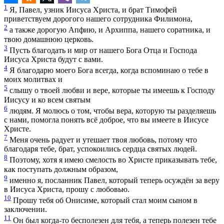
1
Я, Павел, узник Иисуса Христа, и брат Тимофей
приветствуем дорогого нашего сотрудника Филимона,
2
а также дорогую Апфию, и Архиппа, нашего соратника, и
твою домашнюю церковь.
3
Пусть благодать и мир от нашего Бога Отца и Господа
Иисуса Христа будут с вами.
4
Я благодарю моего Бога всегда, когда вспоминаю о тебе в
моих молитвах и
5
слышу о твоей любви и вере, которые ты имеешь к Господу
Иисусу и ко всем святым
6
людям. Я молюсь о том, чтобы вера, которую ты разделяешь
с нами, помогла понять всё доброе, что вы имеете в Иисусе
Христе.
7
Меня очень радует и утешает твоя любовь, потому что
благодаря тебе, брат, успокоились сердца святых людей.
8
Поэтому, хотя я имею смелость во Христе приказывать тебе,
как поступать должным образом,
9
именно я, посланник Павел, который теперь осуждён за веру
в Иисуса Христа, прошу с любовью.
10
Прошу тебя об Онисиме, который стал моим сыном в
заключении.
11
Он был когда-то бесполезен для тебя, а теперь полезен тебе