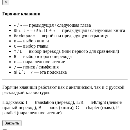
×
Горячие клавиши
/
— предыдущая / следующая глава
←
→
+
/
+
— предыдущая / следующая книга
Shift
←
Shift
→
— вернёт на предыдущую страницу
Backspace
— выбор книги
B
— выбор главы
C
/
— выбор перевода (или первого для сравнения)
T
L
— выбор второго перевода
R
— параллельное чтение
P
— поиск / симфония
/
+
— эта подсказка
Shift
/
Горячие клавиши работают как с английской, так и с русской
раскладкой клавиатуры.
Подсказка: T — translation (перевод), L/R — left/right (левый/
правый перевод), B — book (книга), C — chapter (глава), P —
parallel (параллельное чтение).
Закрыть