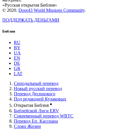
«Русская открытая Библия»
© 2020.
Door43 World Missions Community
.
ПОДДЕРЖАТЬ ДЕНЬГАМИ
Библии
RU
BY
UA
EN
DE
GR
LAT
Синодальный перевод
Новый русский перевод
Перевод Десницкого
Под редакцией Кулаковых
●
Открытая Библия
Библейской Лиги ERV
Cовременный перевод WBTC
Перевод Еп. Кассиана
Слово Жизни