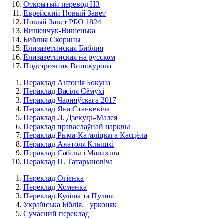
Открытый перевод НЗ
Еврейский Новый Завет
Новый Завет РБО 1824
Вишенчук-Вишенька
Библия Скорины
Елизаветинская Библия
Елизаветинская на русском
Подстрочник Винокурова
Пераклад Антонія Бокуна
Пераклад Васіля Сёмухі
Пераклад Чарняўскага 2017
Пераклад Яна Станкевіча
Пераклад Л. Дзекуць-Малея
Пераклад праваслаўнай царквы
Пераклад Рыма-Каталіцкага Касцёла
Пераклад Анатоля Клышкi
Пераклад Сабілы і Малахава
Пераклад П. Татарыновіча
Переклад Огієнка
Переклад Хоменка
Переклад Куліша та Пулюя
Українська Біблія. Турконяк
Сучасний переклад