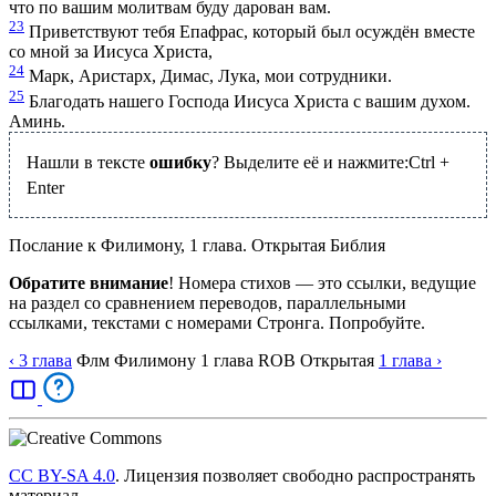
что по вашим молитвам буду дарован вам.
23
Приветствуют тебя Епафрас, который был осуждён вместе
со мной за Иисуса Христа,
24
Марк, Аристарх, Димас, Лука, мои сотрудники.
25
Благодать нашего Господа Иисуса Христа с вашим духом.
Аминь.
Нашли в тексте
ошибку
? Выделите её и нажмите:
Ctrl
+
Enter
Послание к Филимону, 1 глава. Открытая Библия
Обратите внимание
! Номера стихов — это ссылки, ведущие
на раздел со сравнением переводов, параллельными
ссылками, текстами с номерами Стронга. Попробуйте.
‹ 3
глава
Флм
Филимону
1
глава
ROB
Открытая
1
глава
›
CC BY-SA 4.0
. Лицензия позволяет свободно распространять
материал.