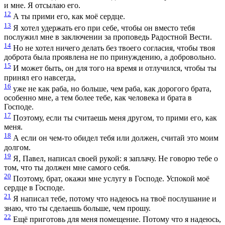
и мне. Я отсылаю его.
12
А ты прими его, как моё сердце.
13
Я хотел удержать его при себе, чтобы он вместо тебя
послужил мне в заключении за проповедь Радостной Вести.
14
Но не хотел ничего делать без твоего согласия, чтобы твоя
доброта была проявлена не по принуждению, а добровольно.
15
И может быть, он для того на время и отлучился, чтобы ты
принял его навсегда,
16
уже не как раба, но больше, чем раба, как дорогого брата,
особенно мне, а тем более тебе, как человека и брата в
Господе.
17
Поэтому, если ты считаешь меня другом, то прими его, как
меня.
18
А если он чем-то обидел тебя или должен, считай это моим
долгом.
19
Я, Павел, написал своей рукой: я заплачу. Не говорю тебе о
том, что ты должен мне самого себя.
20
Поэтому, брат, окажи мне услугу в Господе. Успокой моё
сердце в Господе.
21
Я написал тебе, потому что надеюсь на твоё послушание и
знаю, что ты сделаешь больше, чем прошу.
22
Ещё приготовь для меня помещение. Потому что я надеюсь,