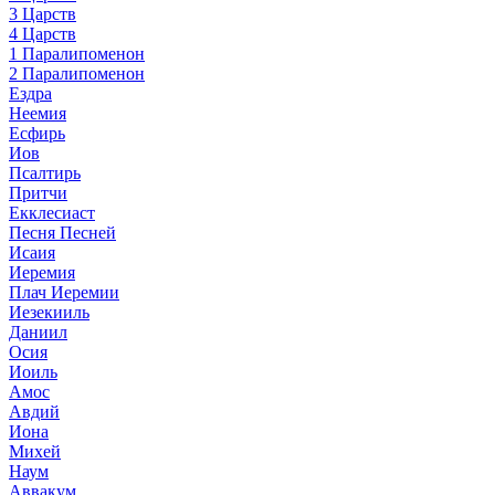
3 Царств
4 Царств
1 Паралипоменон
2 Паралипоменон
Ездра
Неемия
Есфирь
Иов
Псалтирь
Притчи
Екклесиаст
Песня Песней
Исаия
Иеремия
Плач Иеремии
Иезекииль
Даниил
Осия
Иоиль
Амос
Авдий
Иона
Михей
Наум
Аввакум