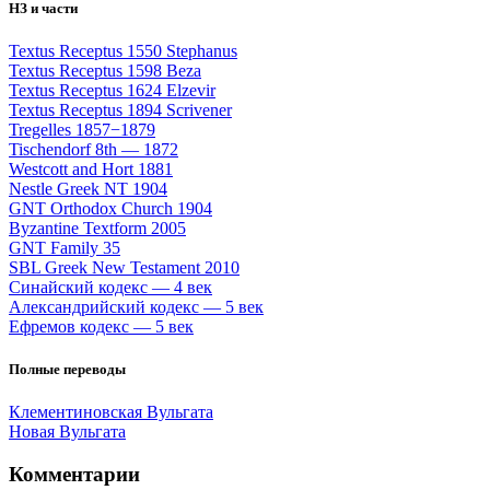
НЗ и части
Textus Receptus 1550 Stephanus
Textus Receptus 1598 Beza
Textus Receptus 1624 Elzevir
Textus Receptus 1894 Scrivener
Tregelles 1857−1879
Tischendorf 8th — 1872
Westcott and Hort 1881
Nestle Greek NT 1904
GNT Orthodox Church 1904
Byzantine Textform 2005
GNT Family 35
SBL Greek New Testament 2010
Синайский кодекс — 4 век
Александрийский кодекс — 5 век
Ефремов кодекс — 5 век
Полные переводы
Клементиновская Вульгата
Новая Вульгата
Комментарии