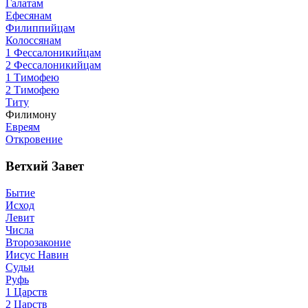
Галатам
Ефесянам
Филиппийцам
Колоссянам
1 Фессалоникийцам
2 Фессалоникийцам
1 Тимофею
2 Тимофею
Титу
Филимону
Евреям
Откровение
Ветхий Завет
Бытие
Исход
Левит
Числа
Второзаконие
Иисус Навин
Судьи
Руфь
1 Царств
2 Царств