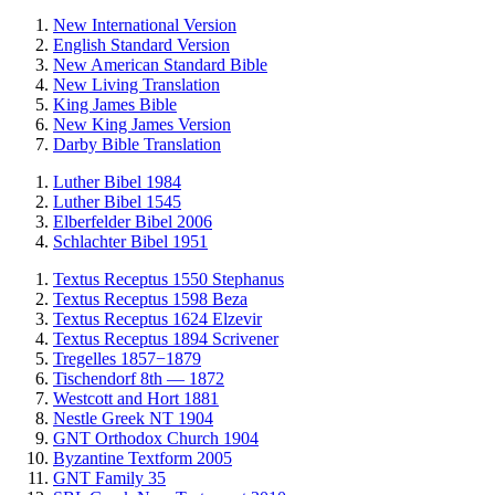
New International Version
English Standard Version
New American Standard Bible
New Living Translation
King James Bible
New King James Version
Darby Bible Translation
Luther Bibel 1984
Luther Bibel 1545
Elberfelder Bibel 2006
Schlachter Bibel 1951
Textus Receptus 1550 Stephanus
Textus Receptus 1598 Beza
Textus Receptus 1624 Elzevir
Textus Receptus 1894 Scrivener
Tregelles 1857−1879
Tischendorf 8th — 1872
Westcott and Hort 1881
Nestle Greek NT 1904
GNT Orthodox Church 1904
Byzantine Textform 2005
GNT Family 35