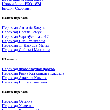
Новый Завет РБО 1824
Библия Скорины
Полные переводы
Пераклад Антонія Бокуна
Пераклад Васіля Сёмухі
Пераклад Чарняўскага 2017
Пераклад Яна Станкевіча
Пераклад Л. Дзекуць-Малея
Пераклад Сабілы і Малахава
НЗ и части
Пераклад праваслаўнай царквы
Пераклад Рыма-Каталіцкага Касцёла
Пераклад Анатоля Клышкi
Пераклад П. Татарыновіча
Полные переводы
Переклад Огієнка
Переклад Хоменка