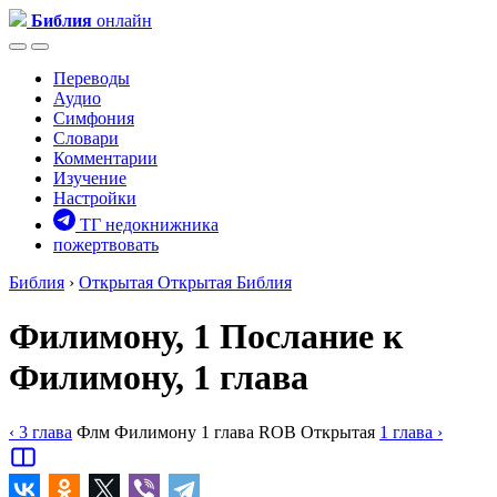
Библия
онлайн
Переводы
Аудио
Симфония
Словари
Комментарии
Изучение
Настройки
ТГ недокнижника
пожертвовать
Библия
›
Открытая
Открытая Библия
Филимону, 1
Послание к
Филимону, 1 глава
‹ 3
глава
Флм
Филимону
1
глава
ROB
Открытая
1
глава
›