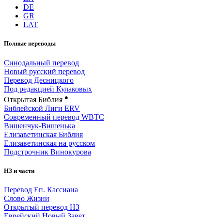
DE
GR
LAT
Полные переводы
Синодальный перевод
Новый русский перевод
Перевод Десницкого
Под редакцией Кулаковых
●
Открытая Библия
Библейской Лиги ERV
Cовременный перевод WBTC
Вишенчук-Вишенька
Елизаветинская Библия
Елизаветинская на русском
Подстрочник Винокурова
НЗ и части
Перевод Еп. Кассиана
Слово Жизни
Открытый перевод НЗ
Еврейский Новый Завет