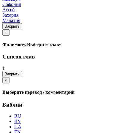
Софония
Аггей
Захария
Малахия
Закрыть
×
Филимону. Выберите главу
Список глав
1
Закрыть
×
Выберите перевод / комментарий
Библии
RU
BY
UA
EN