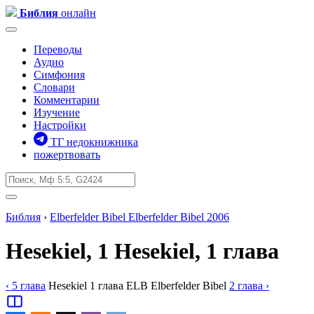
Библия
онлайн
Переводы
Аудио
Симфония
Словари
Комментарии
Изучение
Настройки
ТГ недокнижника
пожертвовать
Библия
›
Elberfelder Bibel
Elberfelder Bibel 2006
Hesekiel, 1
Hesekiel, 1 глава
‹ 5
глава
Hesekiel
1
глава
ELB
Elberfelder Bibel
2
глава
›