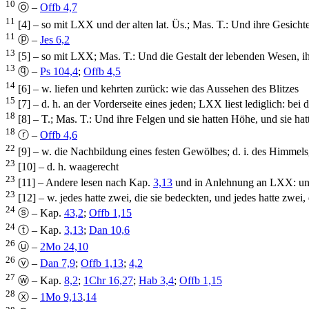
10
ⓞ –
Offb 4,7
11
[4] – so mit LXX und der alten lat. Üs.; Mas. T.: Und ihre Gesichte
11
ⓟ –
Jes 6,2
13
[5] – so mit LXX; Mas. T.: Und die Gestalt der lebenden Wesen, 
13
ⓠ –
Ps 104,4
;
Offb 4,5
14
[6] – w. liefen und kehrten zurück: wie das Aussehen des Blitzes
15
[7] – d. h. an der Vorderseite eines jeden; LXX liest lediglich: bei 
18
[8] – T.; Mas. T.: Und ihre Felgen und sie hatten Höhe, und sie ha
18
ⓡ –
Offb 4,6
22
[9] – w. die Nachbildung eines festen Gewölbes; d. i. des Himmel
23
[10] – d. h. waagerecht
23
[11] – Andere lesen nach Kap.
3,13
und in Anlehnung an LXX: unte
23
[12] – w. jedes hatte zwei, die sie bedeckten, und jedes hatte zwei,
24
ⓢ – Kap.
43,2
;
Offb 1,15
24
ⓣ – Kap.
3,13
;
Dan 10,6
26
ⓤ –
2Mo 24,10
26
ⓥ –
Dan 7,9
;
Offb 1,13
;
4,2
27
ⓦ – Kap.
8,2
;
1Chr 16,27
;
Hab 3,4
;
Offb 1,15
28
ⓧ –
1Mo 9,13
.
14