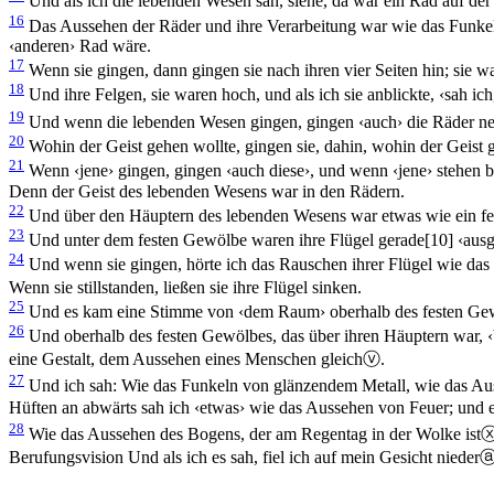
Und als ich die lebenden Wesen sah, siehe, da war ein Rad auf der
16
Das Aussehen der Räder und ihre Verarbeitung war wie das Funkeln 
‹anderen› Rad wäre.
17
Wenn sie gingen, dann gingen sie nach ihren vier Seiten hin; sie w
18
Und ihre Felgen, sie waren hoch, und als ich sie anblickte, ‹sah ic
19
Und wenn die lebenden Wesen gingen, gingen ‹auch› die Räder neb
20
Wohin der Geist gehen wollte, gingen sie, dahin, wohin der Geist 
21
Wenn ‹jene› gingen, gingen ‹auch diese›, und wenn ‹jene› stehen bl
Denn der Geist des lebenden Wesens war in den Rädern.
22
Und über den Häuptern des lebenden Wesens war etwas wie ein f
23
Und unter dem festen Gewölbe waren ihre Flügel gerade
[10]
‹ausg
24
Und wenn sie gingen, hörte ich das Rauschen ihrer Flügel wie da
Wenn sie stillstanden, ließen sie ihre Flügel sinken.
25
Und es kam eine Stimme von ‹dem Raum› oberhalb des festen Gewölbe
26
Und oberhalb des festen Gewölbes, das über ihren Häuptern war, ‹
eine Gestalt, dem Aussehen eines Menschen gleich
ⓥ
.
27
Und ich sah: Wie das Funkeln von glänzendem Metall, wie das Aus
Hüften an abwärts sah ich ‹etwas› wie das Aussehen von Feuer; und 
28
Wie das Aussehen des Bogens, der am Regentag in der Wolke ist
Berufungsvision
Und als ich es sah, fiel ich auf mein Gesicht nieder