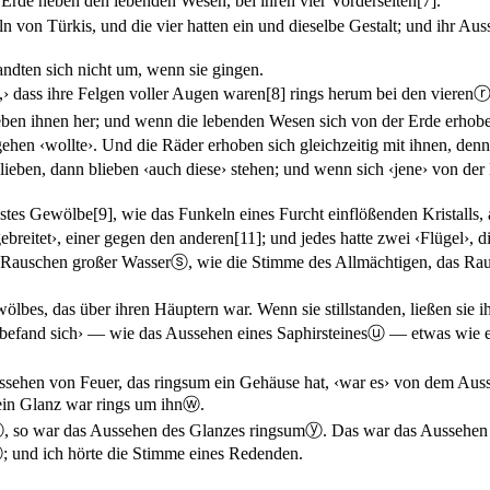
 Erde neben den lebenden Wesen, bei ihren vier Vorderseiten
[7]
.
von Türkis, und die vier hatten ein und dieselbe Gestalt; und ihr Au
andten sich nicht um, wenn sie gingen.
h,› dass ihre Felgen voller Augen waren
[8]
rings herum bei den vieren
en ihnen her; und wenn die lebenden Wesen sich von der Erde erhoben
gehen ‹wollte›. Und die Räder erhoben sich gleichzeitig mit ihnen, de
ieben, dann blieben ‹auch diese› stehen; und wenn sich ‹jene› von der 
estes Gewölbe
[9]
, wie das Funkeln eines Furcht einflößenden Kristalls,
ebreitet›, einer gegen den anderen
[11]
; und jedes hatte zwei ‹Flügel›, 
s Rauschen großer Wasser
ⓢ
, wie die Stimme des Allmächtigen, das Ra
s, das über ihren Häuptern war. Wenn sie stillstanden, ließen sie ih
befand sich› — wie das Aussehen eines Saphirsteines
ⓤ
— etwas wie ei
sehen von Feuer, das ringsum ein Gehäuse hat, ‹war es› von dem Auss
ein Glanz war rings um ihn
ⓦ
.
ⓧ
, so war das Aussehen des Glanzes ringsum
ⓨ
. Das war das Aussehen
ⓐ
; und ich hörte die Stimme eines Redenden.