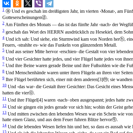
1
ⓐ
Und es geschah im dreißigsten Jahr, im vierten ‹Monat›, am Fün
Gotteserscheinungen
ⓓ
.
2
Am Fünften des Monats — das ist das fünfte Jahr ‹nach› der Wegfü
3
geschah das Wort des HERRN ausdrücklich zu Hesekiel, dem Sohn d
4
Und ich sah: Und siehe, ein Sturmwind kam von Norden her
ⓗ
, ei
Feuers, ‹strahlte es› wie das Funkeln von glänzendem Metall.
5
Und aus seiner Mitte hervor ‹erschien› die Gestalt von vier lebend
6
Und vier Gesichter hatte jedes, und vier Flügel hatte jedes von ihnen
7
Und ihre Beine waren gerade Beine und ihre Fußsohlen wie die Fuß
8
Und Menschenhände waren unter ihren Flügeln an ihren vier Seiten; u
9
Ihre Flügel berührten sich, einer mit dem anderen
[3]
ⓜ
; sie wandten
10
Und ‹das war› die Gestalt ihrer Gesichter: Das Gesicht eines Men
hatten die vier
ⓞ
.
11
Und ihre Flügel
[4]
waren ‹nach› oben ausgespannt; jedes hatte zwei
12
Und sie gingen ein jedes gerade vor sich hin; wohin der Geist gehe
13
Und mitten zwischen den lebenden Wesen war ein Schein wie von
hatte einen Glanz, und aus dem Feuer fuhren Blitze hervor
ⓠ
.
14
Und die lebenden Wesen liefen hin und her, so dass es aussah wie 
15