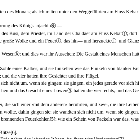
ften des Monats; als ich mitten unter den Weggeführten am Fluss Kebar
hrung des Königs Jojachin
ⓔ
—
es Busi, dem Priester, im Land der Chaldäer am Fluss Kebar
ⓕ
; dor
ne große Wolke und ein Feuer
ⓘ
, das hin— und herzuckte
ⓙ
, und Glanz
en Wesen
ⓚ
; und dies war ihr Aussehen: Die Gestalt eines Menschen hatt
.
sohle eines Kalbes; und sie funkelten wie das Funkeln von blanker Br
nd die vier hatten ihre Gesichter und ihre Flügel.
 sich nicht um, wenn sie gingen; sie gingen, ein jedes gerade vor sich hi
schen und das Gesicht eines Löwen
ⓝ
hatten die vier rechts, und das Ges
, die sich einer ‹mit dem anderen› berührten, und zwei, die ihre Leibe
n wollte, dahin gingen sie; sie wandten sich nicht um, wenn sie gingen.
 brennenden Feuerkohlen
[5]
; wie ein Schein von Fackeln war das, wa
Blitze
[6]
.