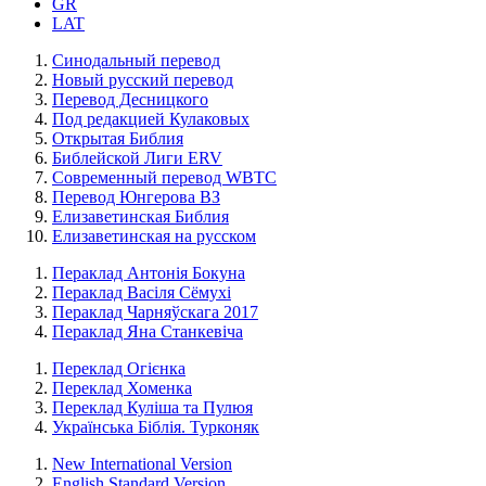
GR
LAT
Синодальный перевод
Новый русский перевод
Перевод Десницкого
Под редакцией Кулаковых
Открытая Библия
Библейской Лиги ERV
Cовременный перевод WBTC
Перевод Юнгерова ВЗ
Елизаветинская Библия
Елизаветинская на русском
Пераклад Антонія Бокуна
Пераклад Васіля Сёмухі
Пераклад Чарняўскага 2017
Пераклад Яна Станкевіча
Переклад Огієнка
Переклад Хоменка
Переклад Куліша та Пулюя
Українська Біблія. Турконяк
New International Version
English Standard Version