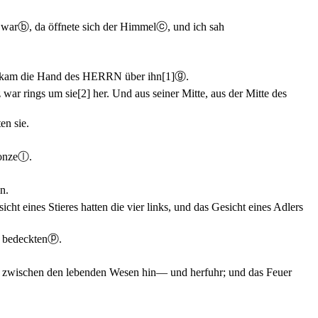
 war
ⓑ
, da öffnete sich der Himmel
ⓒ
, und ich sah
t kam die Hand des HERRN über ihn
[1]
ⓖ
.
 war rings um sie
[2]
her. Und aus seiner Mitte, aus der Mitte des
en sie.
onze
ⓛ
.
n.
icht eines Stieres hatten die vier links, und das Gesicht eines Adlers
r bedeckten
ⓟ
.
s zwischen den lebenden Wesen hin— und herfuhr; und das Feuer