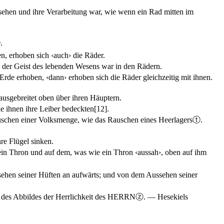
ssehen und ihre Verarbeitung war, wie wenn ein Rad mitten im
ⓡ
.
, erhoben sich ‹auch› die Räder.
nn der Geist des lebenden Wesens war in den Rädern.
Erde erhoben, ‹dann› erhoben sich die Räder gleichzeitig mit ihnen.
 ausgebreitet oben über ihren Häuptern.
die ihnen ihre Leiber bedeckten
[12]
.
uschen einer Volksmenge, wie das Rauschen eines Heerlagers
ⓣ
.
re Flügel sinken.
n Thron und auf dem, was wie ein Thron ‹aussah›, oben auf ihm
ehen seiner Hüften an aufwärts; und von dem Aussehen seiner
 des Abbildes der Herrlichkeit des HERRN
ⓩ
. —
Hesekiels