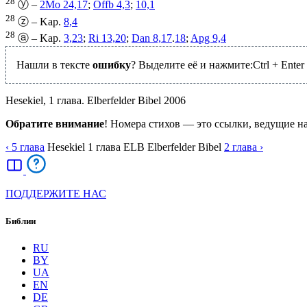
28
ⓨ –
2Mo 24,17
;
Offb 4,3
;
10,1
28
ⓩ – Kap.
8,4
28
ⓐ – Kap.
3,23
;
Ri 13,20
;
Dan 8,17
.
18
;
Apg 9,4
Нашли в тексте
ошибку
? Выделите её и нажмите:
Ctrl
+
Enter
Hesekiel, 1 глава. Elberfelder Bibel 2006
Обратите внимание
! Номера стихов — это ссылки, ведущие н
‹ 5
глава
Hesekiel
1
глава
ELB
Elberfelder Bibel
2
глава
›
ПОДДЕРЖИТЕ НАС
Библии
RU
BY
UA
EN
DE