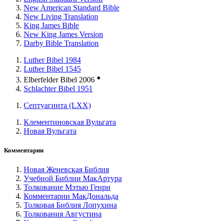
New American Standard Bible
New Living Translation
King James Bible
New King James Version
Darby Bible Translation
Luther Bibel 1984
Luther Bibel 1545
●
Elberfelder Bibel 2006
Schlachter Bibel 1951
Септуагинта (LXX)
Клементиновская Вульгата
Новая Вульгата
Комментарии
Новая Женевская Библия
Учебной Библии МакАртура
Толкование Мэтью Генри
Комментарии МакДональда
Толковая Библия Лопухина
Толкования Августина