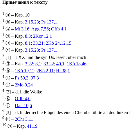
Примечания к тексту
1
ⓐ – Kap. 10
1
ⓑ – Kap.
3,15
.
23
;
Ps 137,1
1
ⓒ –
Mt 3,16
;
Apg 7,56
;
Offb 4,1
1
ⓓ – Kap.
8,3
;
2Kor 12,1
2
ⓔ – Kap.
8,1
;
33,21
;
2Kö 24,12
.
15
3
ⓕ – Kap.
3,15
.
23
;
Ps 137,1
3
[1] – LXX und die syr. Üs. lesen: über mich
3
ⓖ – Kap.
3,22
;
8,1
;
33,22
;
40,1
;
1Kö 18,46
4
ⓗ –
1Kö 19,11
;
2Kö 2,11
;
Hi 38,1
4
ⓘ –
Ps 50,3
;
97,3
4
ⓙ –
2Mo 9,24
4
[2] – d. i. die Wolke
5
ⓚ –
Offb 4,6
7
ⓛ –
Dan 10,6
9
[3] – d. h. der rechte Flügel des einen Cherubs rührte an den link
9
ⓜ –
2Chr 3,11
10
ⓝ – Kap.
41,19