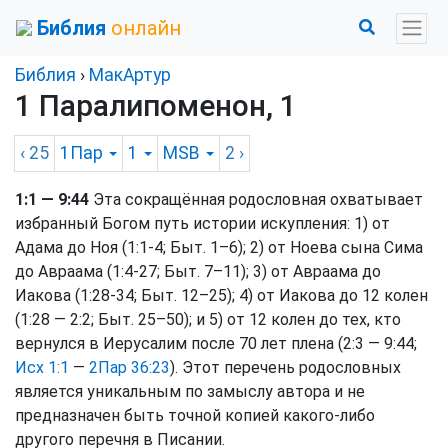
Библия
онлайн
Библия
›
МакАртур
1 Паралипоменон, 1
‹ 25
1Пар
1
MSB
2
›
1:1 — 9:44
Эта сокращённая родословная охватывает
избранный Богом путь истории искупления: 1) от
Адама до Ноя (1:1-4; Быт. 1–6); 2) от Ноева сына Сима
до Авраама (1:4-27; Быт. 7–11); 3) от Авраама до
Иакова (1:28-34; Быт. 12–25); 4) от Иакова до 12 колен
(1:28 — 2:2; Быт. 25–50); и 5) от 12 колен до тех, кто
вернулся в Иерусалим после 70 лет плена (2:3 — 9:44;
Исх 1:1
—
2Пар 36:23
). Этот перечень родословных
является уникальным по замыслу автора и не
предназначен быть точной копией какого-либо
другого перечня в Писании.