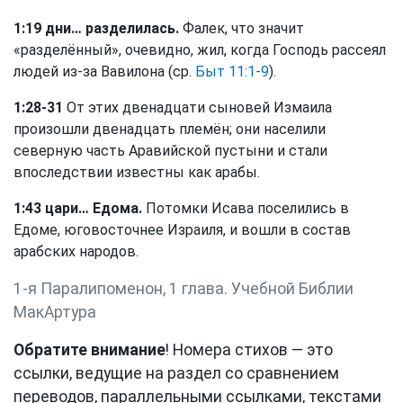
1:19 дни… разделилась.
Фалек, что значит
«разделённый», очевидно, жил, когда Господь рассеял
людей из-за Вавилона (ср.
Быт 11:1-9
).
1:28-31
От этих двенадцати сыновей Измаила
произошли двенадцать племён; они населили
северную часть Аравийской пустыни и стали
впоследствии известны как арабы.
1:43 цари… Едома.
Потомки Исава поселились в
Едоме, юговосточнее Израиля, и вошли в состав
арабских народов.
1-я Паралипоменон, 1 глава. Учебной Библии
МакАртура
Обратите внимание
! Номера стихов — это
ссылки, ведущие на раздел со сравнением
переводов, параллельными ссылками, текстами