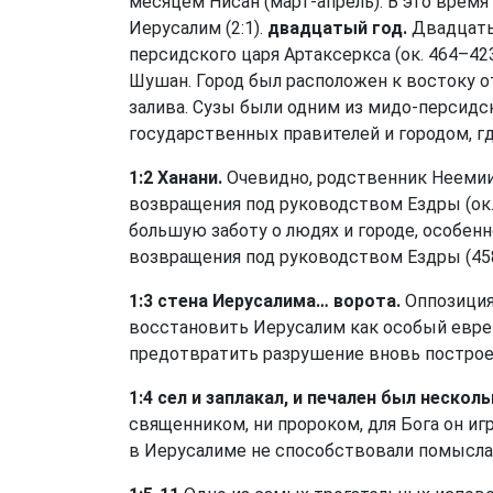
месяцем Нисан (март-апрель). В это врем
Иерусалим (2:1).
двадцатый год.
Двадцатый 
персидского царя Артаксеркса (ок. 464–423 гг
Шушан. Город был расположен к востоку от
залива. Сузы были одним из мидо-персидс
государственных правителей и городом, г
1:2 Ханани.
Очевидно, родственник Неемии (
возвращения под руководством Ездры (ок. 45
большую заботу о людях и городе, особенн
возвращения под руководством Ездры (458 г
1:3 стена Иерусалима… ворота.
Оппозиция
восстановить Иерусалим как особый еврей
предотвратить разрушение вновь построенног
1:4 сел и заплакал, и печален был несколь
священником, ни пророком, для Бога он игр
в Иерусалиме не способствовали помысла