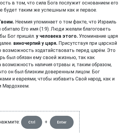
ость в том, что сила Бога послужит основанием его
е будет таким же успешным как и первое.
Твоим.
Неемия упоминает о том факте, что Израиль
обитало Его имя (1:9). Люди желали благоговеть
обы Бог пришёл.
у человека этого.
Упоминание царя
далее.
виночерпий у царя.
Присутствуя при царской
ю возможность ходатайствовать перед царём. Это
рь был обязан ему своей жизнью, так как
а возможность наличия отравы и, таким образом,
 что он был близким доверенным лицом. Бог
ами и евреями, чтобы избавить Свой народ, как и
и Мардохеем.
 нажмите:
+
Ctrl
Enter