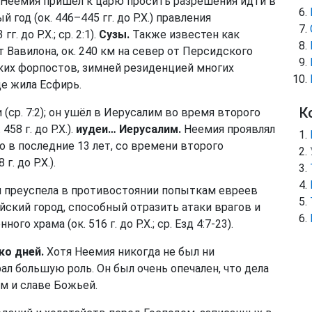
я Неемия пришёл к царю просить разрешения идти в
год (ок. 446–445 гг. до Р.Х.) правления
. до Р.Х.; ср. 2:1).
Сузы.
Также известен как
 Вавилона, ок. 240 км на север от Персидского
ких форпостов, зимней резиденцией многих
де жила Есфирь.
К
ср. 7:2); он ушёл в Иерусалим во время второго
8 г. до Р.Х.).
иудеи… Иерусалим.
Неемия проявлял
о в последние 13 лет, со времени второго
. до Р.Х.).
 преуспела в противостоянии попыткам евреев
ский город, способный отразить атаки врагов и
о храма (ок. 516 г. до Р.Х.; ср.
Езд 4:7-23
).
ко дней.
Хотя Неемия никогда не был ни
ал большую роль. Он был очень опечален, что дела
м и славе Божьей.