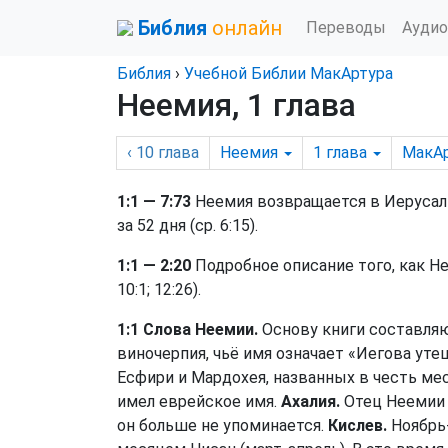
Библия
онлайн
Переводы
Аудио
Библия
›
Учебной Библии МакАртура
Неемия, 1 глава
‹ 10
глава
Неемия
1
глава
МакА
1:1 — 7:73
Неемия возвращается в Иерусал
за 52 дня (ср. 6:15).
1:1 — 2:20
Подробное описание того, как Нее
10:1; 12:26).
1:1 Слова Неемии.
Основу книги составляю
виночерпия, чьё имя означает «Иегова утешает»
Есфири и Мардохея, названных в честь м
имел еврейское имя.
Ахалия.
Отец Неемии 
он больше не упоминается.
Кислев.
Ноябрь-