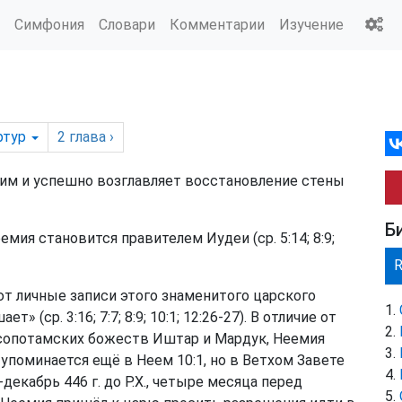
Симфония
Словари
Комментарии
Изучение
ртур
2
глава
›
им и успешно возглавляет восстановление стены
Б
мия становится правителем Иудеи (ср. 5:14; 8:9;
т личные записи этого знаменитого царского
 (ср. 3:16; 7:7; 8:9; 10:1; 12:26-27). В отличие от
есопотамских божеств Иштар и Мардук, Неемия
упоминается ещё в
Неем 10:1
, но в Ветхом Завете
декабрь 446 г. до Р.Х., четыре месяца перед