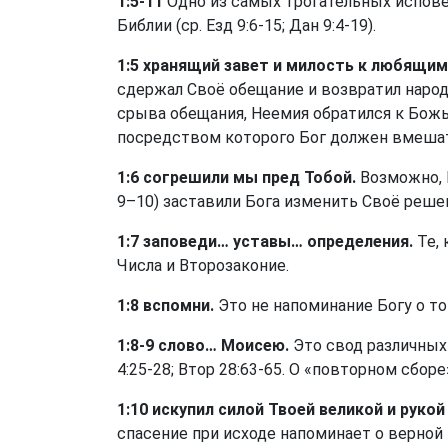
1:5-11
Одно из самых трогательных испове
Библии (ср.
Езд 9:6-15
;
Дан 9:4-19
).
1:5 хранящий завет и милость к любящим
сдержал Своё обещание и возвратил народ
срыва обещания, Неемия обратился к Божье
посредством которого Бог должен вмешат
1:6 согрешили мы пред Тобой.
Возможно, Н
9–10) заставили Бога изменить Своё реше
1:7 заповеди… уставы… определения.
Те, 
Числа и Второзаконие.
1:8 вспомни.
Это не напоминание Богу о то
1:8-9 слово… Моисею.
Это свод различных 
4:25-28
;
Втор 28:63-65
. О «повторном сборе
1:10 искупил силой Твоей великой и руко
спасение при исходе напоминает о верной 