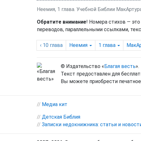
Неемия, 1 глава. Учебной Библии МакАртур
Обратите внимание
! Номера стихов — это
переводов, параллельными ссылками, текс
‹ 10
глава
Неемия
1
глава
МакА
© Издательство «
Благая весть
».
Текст предоставлен для бесплат
Вы можете приобрести печатное 
//
Медиа кит
//
Детская Библия
//
Записки недокнижника: статьи и новост