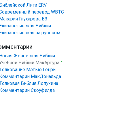
Библейской Лиги ERV
Cовременный перевод WBTC
Макария Глухарева ВЗ
Елизаветинская Библия
Елизаветинская на русском
омментарии
Новая Женевская Библия
●
Учебной Библии МакАртура
Толкование Мэтью Генри
Комментарии МакДональда
Толковая Библия Лопухина
Комментарии Скоуфилда