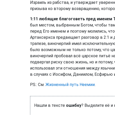
Израиль из рабства, и утверждает уверенн
призыва ко второму возвращению, которо
1:11 любящие благоговеть пред именем 
был местом, выбранным Богом, чтобы там 
перед Его именем и поэтому молились, чт
Артаксеркса предвещает разговор в 2:1 и 
трапезе, виночерпий имел исключительну
было возможным не только потому, что ца
виночерпий пробовал всё царское питьё н
подвергал риску свою жизнь, но и потому,
использовал эти отношения между язычник
в случаях с Иосифом, Даниилом, Есфирью 
P.S.: См.
Жизненный путь Неемии
.
Нашли в тексте
ошибку
? Выделите её и