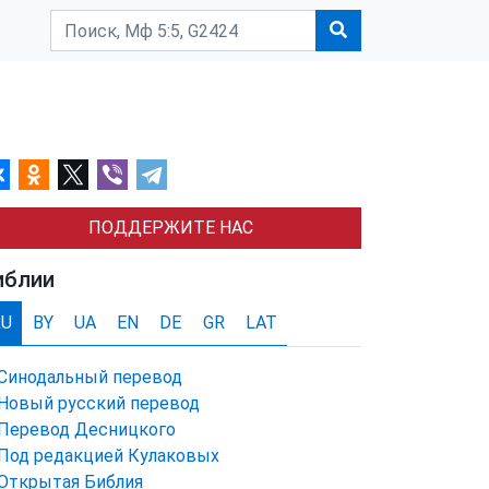
ПОДДЕРЖИТЕ НАС
иблии
RU
BY
UA
EN
DE
GR
LAT
Синодальный перевод
Новый русский перевод
Перевод Десницкого
Под редакцией Кулаковых
Открытая Библия