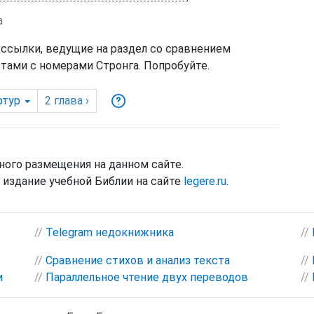
а
 ссылки, ведущие на раздел со сравнением
тами с номерами Стронга. Попробуйте.
ртур
2
глава
›
ного размещения на данном сайте.
издание учебной Библии на сайте
legere.ru
.
//
Telegram недокнижника
//
//
Сравнение стихов и анализ текста
//
и
//
Параллельное чтение двух переводов
//