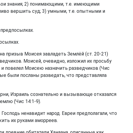
вои знания; 2) понимающими, т.е. имеющими
иво вершить суд; 3) умными, т.е. опытными и
 предпосылках.
посылках.
на призыв Моисея завладеть Землёй (
ст. 20-21
)
ведчиков. Моисей, очевидно, изложил их просьбу
н и повелел Моисею назначить разведчиков (
Чис
рые были посланы разведать, что представляла
рни, Израиль сознательно и вызывающе отказался
Землю (
Чис 14:1-9
).
 Господь ненавидит народ. Евреи предполагали, что
жить их руками аморреев.
ыли древние обитатели Ханаана, описанные как