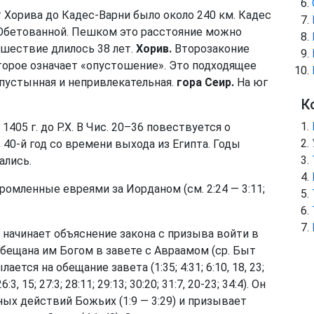
 Хорива до Кадес-Варни было около 240 км. Кадес
Обетованной. Пешком это расстояние можно
тешествие длилось 38 лет.
Хорив.
Второзаконие
оторое означает «опустошение». Это подходящее
 пустынная и непривлекательная.
гора Сеир.
На юг
К
405 г. до Р.Х. В Чис. 20–36 повествуется о
.
40-й год со времени выхода из Египта. Годы
ались.
ромленные евреями за Иорданом (см. 2:24 — 3:11;
 начинает объяснение закона с призыва войти в
 обещана им Богом в завете с Авраамом (ср.
Быт
ается на обещание завета (1:35; 4:31; 6:10, 18, 23;
 26:3, 15; 27:3; 28:11; 29:13; 30:20; 31:7, 20-23; 34:4). Он
ых действий Божьих (1:9 — 3:29) и призывает