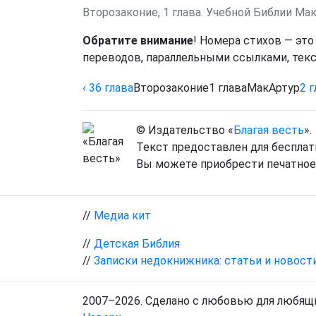
Второзаконие, 1 глава. Учебной Библии Ма
Обратите внимание
! Номера стихов — это
переводов, параллельными ссылками, текс
‹ 36
глава
Второзаконие
1
глава
МакАртур
2
г
© Издательство «
Благая весть
».
Текст предоставлен для бесплат
Вы можете приобрести печатное 
//
Медиа кит
//
Детская Библия
//
Записки недокнижника: статьи и новост
2007–2026. Сделано с любовью для любящи