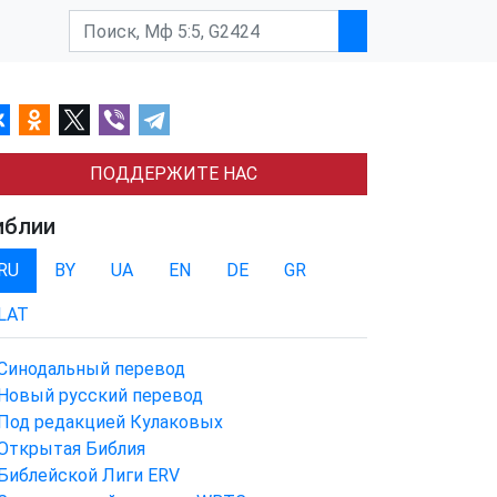
ПОДДЕРЖИТЕ НАС
иблии
RU
BY
UA
EN
DE
GR
LAT
Синодальный перевод
Новый русский перевод
Под редакцией Кулаковых
Открытая Библия
Библейской Лиги ERV