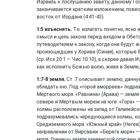
Израиль к послушанию завету, данному Гос
заканчивается кратким изложением, пове
восток от Иордана (4:41-43).
1:5 изъяснять.
Т.е. излагать понятно, ясно
смысл и цель закона перед входом в Обет
путеводителем к закону, когда они будут ж
произошедших у Хорива (Синая), которые б
(ср.
Исх 20:1
—
Чис 10:10
), а скорее давал 
как исполнить Божью волю, живя в Земле,
1:7-8 земля.
Ст. 7
описывает землю, данну
обладать ею. Под «горой аморреев» подра
Мёртвого моря. «Равнина» (Арава) — земл
севере и Мёртвым морем на юге. «Гора» —
холмы расположены на запад от Галилейск
подразумевались чередующиеся холмы, ко
Средиземного моря. «Южный край» (Неге
направлении от Вирсавии. «Берега моря» 
моря. Границы земли ханаанской описаны 