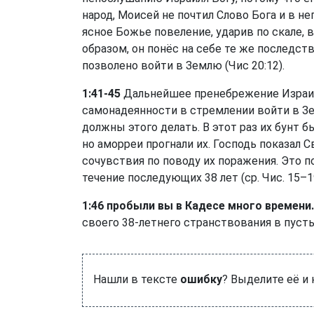
народ, Моисей не почтил Слово Бога и в н
ясное Божье повеление, ударив по скале, 
образом, он понёс на себе те же последств
позволено войти в Землю (
Чис 20:12
).
1:41-45
Дальнейшее пренебрежение Израил
самонадеянности в стремлении войти в Зем
должны этого делать. В этот раз их бунт 
но аморреи прогнали их. Господь показал 
сочувствия по поводу их поражения. Это 
течение последующих 38 лет (ср. Чис. 15–1
1:46 пробыли вы в Кадесе много времени.
своего 38-летнего странствования в пуст
Нашли в тексте
ошибку
? Выделите её и