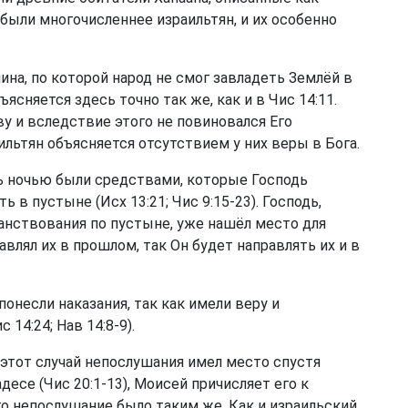
и были многочисленнее израильтян, и их особенно
ина, по которой народ не смог завладеть Землёй в
ъясняется здесь точно так же, как и в
Чис 14:11
.
у и вследствие этого не повиновался Его
льтян объясняется отсутствием у них веры в Бога.
ь ночью были средствами, которые Господь
ть в пустыне (
Исх 13:21
;
Чис 9:15-23
). Господь,
анствования по пустыне, уже нашёл место для
влял их в прошлом, так Он будет направлять их и в
понесли наказания, так как имели веру и
с 14:24
;
Нав 14:8-9
).
этот случай непослушания имел место спустя
десе (
Чис 20:1-13
), Моисей причисляет его к
го непослушание было таким же. Как и израильский