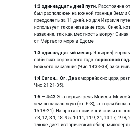
1:2 одиннадцать дней пути.
Расстояние от
был расположен на южной границе Земли 
преодолеть за 11 дней, но для Израиля пу
использует такое название горы Синай, к
название, так как местность вокруг Синая
от Мёртвого моря в Едоме.
1:3 одиннадцатый месяц.
Январь-февраль 1
событиях сорокового года.
сороковой год
Божьего наказания (
Чис 14:33-34
) заканчив
1:4 Сигон… Ог.
Два аморрейских царя, разг
Чис 21:21-35
).
1:5 — 4:43
Это первая речь Моисея. Моисей
землю ханаанскую (
ст. 6-8
), которая была
15:18-21
). На протяжении всей книги он ссыл
7:8, 12; 8:1, 18; 9:5; 10:11; 11:9, 21; 13:17; 19:8;
также даёт исторический обзор милосердн