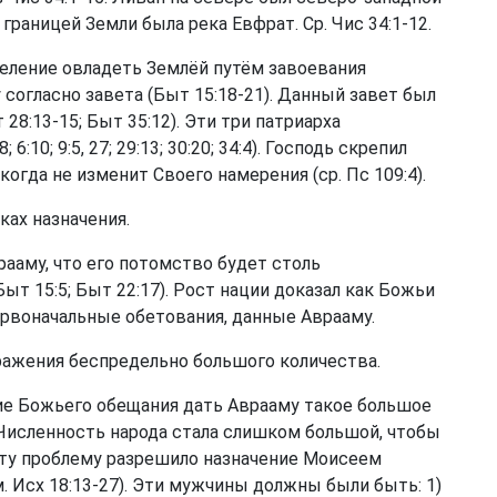
 границей Земли была река Евфрат. Ср.
Чис 34:1-12
.
ление овладеть Землёй путём завоевания
согласно завета (
Быт 15:18-21
). Данный завет был
 28:13-15
;
Быт 35:12
). Эти три патриарха
:10; 9:5, 27; 29:13; 30:20; 34:4). Господь скрепил
когда не изменит Своего намерения (ср.
Пс 109:4
).
ках назначения.
ааму, что его потомство будет столь
Быт 15:5
;
Быт 22:17
). Рост нации доказал как Божьи
ервоначальные обетования, данные Аврааму.
ажения беспредельно большого количества.
е Божьего обещания дать Аврааму такое большое
Численность народа стала слишком большой, чтобы
ту проблему разрешило назначение Моисеем
м.
Исх 18:13-27
). Эти мужчины должны были быть: 1)