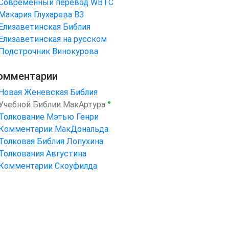
Cовременный перевод WBTC
Макария Глухарева ВЗ
Елизаветинская Библия
Елизаветинская на русском
Подстрочник Винокурова
омментарии
Новая Женевская Библия
●
Учебной Библии МакАртура
Толкование Мэтью Генри
Комментарии МакДональда
Толковая Библия Лопухина
Толкования Августина
Комментарии Скоуфилда