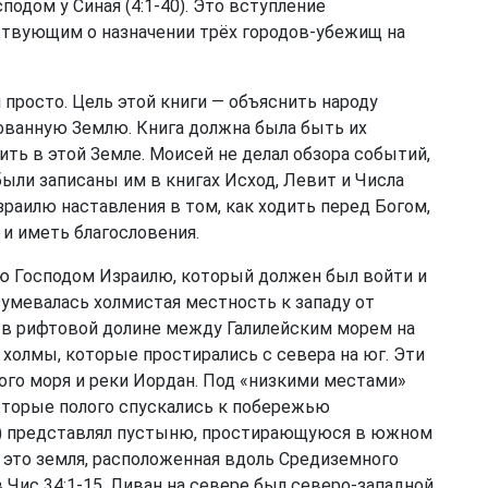
подом у Синая (4:1-40). Это вступление
ствующим о назначении трёх городов-убежищ на
 и просто. Цель этой книги — объяснить народу
ованную Землю. Книга должна была быть их
ить в этой Земле. Моисей не делал обзора событий,
ыли записаны им в книгах Исход, Левит и Числа
Израилю наставления в том, как ходить перед Богом,
 и иметь благословения.
ю Господом Израилю, который должен был войти и
зумевалась холмистая местность к западу от
я в рифтовой долине между Галилейским морем на
 холмы, которые простирались с севера на юг. Эти
ого моря и реки Иордан. Под «низкими местами»
торые полого спускались к побережью
в) представлял пустыню, простирающуюся в южном
— это земля, расположенная вдоль Средиземного
в
Чис 34:1-15
. Ливан на севере был северо-западной