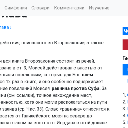
Симфония
Словари
Комментарии
Изучение
глава
лава
›
ействия, описанного во Второзаконии, а также
Б
 вся книга Второзакония состоит из речей,
азано в
ст. 3
, Моисей действовал с властью от
вовали повелениям, которые дал Бог.
всем
 12 раз в книге, и оно особенно подчёркивает
ение повелений Моисея.
равнина против Суфа.
За
и (см. ссылки), точное нахождение мест,
ренностью, хотя они могли располагаться на пути
залива (ср. Чис. 33). Слово «равнина» относится к
ается от Галилейского моря на севере до
ался станом на восток от Иордана в этой долине.