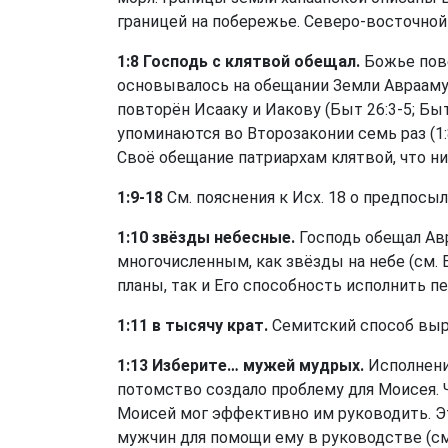
границей на побережье. Северо-восточной
1:8 Господь с клятвой обещал.
Божье пове
основывалось на обещании Земли Аврааму 
повторён Исааку и Иакову (
Быт 26:3-5
;
Быт
упоминаются во Второзаконии семь раз (1:8; 6
Своё обещание патриархам клятвой, что ни
1:9-18
См. пояснения к Исх. 18 о предпосыл
1:10 звёзды небесные.
Господь обещал Авр
многочисленным, как звёзды на небе (см.
планы, так и Его способность исполнить п
1:11 в тысячу крат.
Семитский способ выр
1:13 Изберите… мужей мудрых.
Исполнени
потомство создало проблему для Моисея. 
Моисей мог эффективно им руководить. Э
мужчин для помощи ему в руководстве (с