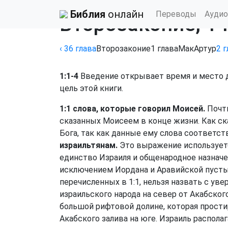
Библия
›
Учебной Библии МакАртура
Библия
онлайн
Переводы
Аудио
Второзаконие, 1 
‹ 36
глава
Второзаконие
1
глава
МакАртур
2
г
1:1-4
Введение открывает время и место д
цель этой книги.
1:1 слова, которые говорил Моисей.
Почти
сказанных Моисеем в конце жизни. Как ск
Бога, так как данные ему слова соответст
израильтянам.
Это выражение используется
единство Израиля и общенародное назнач
исключением Иордана и Аравийской пустын
перечисленных в 1:1, нельзя назвать с уве
израильского народа на север от Акабского 
большой рифтовой долине, которая простир
Акабского залива на юге. Израиль располаг