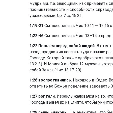
мудрыми, т.е. знающими, как применять с
проницательность и способность справедл
уважаемыми. Ср.
Исх 18:21
.
1:19-21
См. пояснения к
Чис 10:11
— 12:16 о
1:22-46
См. пояснения к Чис. 13–14 о пред
1:22 Пошлём перед собой людей.
В ответ 
народ предложил послать туда вначале раз
Господу, Который также одобрил этот пла
13:2-3
). И Моисей выбрал 12 мужчин, кото
собой Земля (
Чис 13:17-20
).
1:26 воспротивились.
Находясь в Кадес-Ва
ответить на Божье повеление завоевать 
1:27 роптали.
Израиль жаловался на то, что
Господь вывел их из Египта, чтобы уничто
1:28 сыны Енаковы.
Т.е. енакитяне. Это б