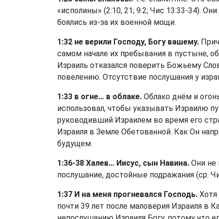
«исполины» (2:10, 21; 9:2;
Чис 13:33-34
). Он
боялись из-за их военной мощи.
1:32 не верили Господу, Богу вашему.
Прич
самом начале их пребывания в пустыне, об
Израиль отказался поверить Божьему Слов
повелению. Отсутствие послушания у израи
1:33 в огне… в облаке.
Облако днём и огон
использовал, чтобы указывать Израилю пу
руководивший Израилем во время его стр
Израиля в Земле Обетованной. Как Он напра
будущем.
1:36-38 Халев… Иисус, сын Навина.
Они не 
послушание, достойные подражания (ср.
Чи
1:37 И на меня прогневался Господь.
Хотя 
почти 39 лет после маловерия Израиля в Ка
непослушанию Израиля Богу, потому что е