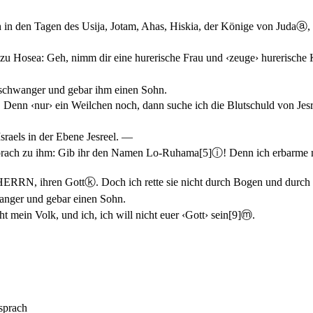
n den Tagen des Usija, Jotam, Ahas, Hiskia, der Könige von Juda
ⓐ
,
zu Hosea: Geh, nimm dir eine hurerische Frau und ‹zeuge› hurerische 
 schwanger und gebar ihm einen Sohn.
! Denn ‹nur› ein Weilchen noch, dann suche ich die Blutschuld von Jesr
raels in der Ebene Jesreel. —
sprach zu ihm: Gib ihr den Namen Lo-Ruhama
[5]
ⓘ
! Denn ich erbarme 
 HERRN, ihren Gott
ⓚ
. Doch ich rette sie nicht durch Bogen und durc
anger und gebar einen Sohn.
ht mein Volk, und ich, ich will nicht euer ‹Gott› sein
[9]
ⓜ
.
sprach