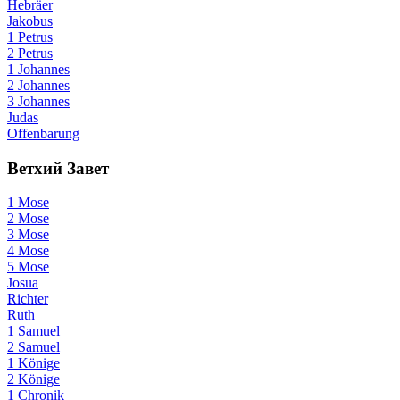
Hebräer
Jakobus
1 Petrus
2 Petrus
1 Johannes
2 Johannes
3 Johannes
Judas
Offenbarung
Ветхий Завет
1 Mose
2 Mose
3 Mose
4 Mose
5 Mose
Josua
Richter
Ruth
1 Samuel
2 Samuel
1 Könige
2 Könige
1 Chronik