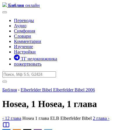
Библия
онлайн
Переводы
Аудио
Симфония
Словари
Комментарии
Изучение
Настройки
ТГ недокнижника
пожертвовать
Библия
›
Elberfelder Bibel
Elberfelder Bibel 2006
Hosea, 1
Hosea, 1 глава
‹ 12
глава
Hosea
1
глава
ELB
Elberfelder Bibel
2
глава
›