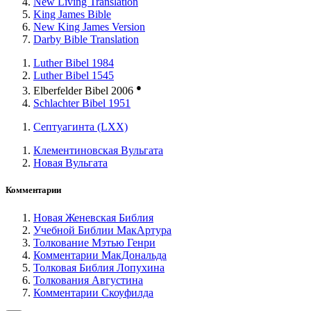
New Living Translation
King James Bible
New King James Version
Darby Bible Translation
Luther Bibel 1984
Luther Bibel 1545
●
Elberfelder Bibel 2006
Schlachter Bibel 1951
Септуагинта (LXX)
Клементиновская Вульгата
Новая Вульгата
Комментарии
Новая Женевская Библия
Учебной Библии МакАртура
Толкование Мэтью Генри
Комментарии МакДональда
Толковая Библия Лопухина
Толкования Августина
Комментарии Скоуфилда