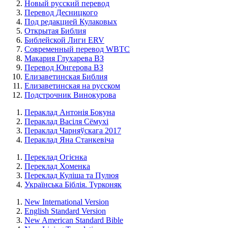
Новый русский перевод
Перевод Десницкого
Под редакцией Кулаковых
Открытая Библия
Библейской Лиги ERV
Cовременный перевод WBTC
Макария Глухарева ВЗ
Перевод Юнгерова ВЗ
Елизаветинская Библия
Елизаветинская на русском
Подстрочник Винокурова
Пераклад Антонія Бокуна
Пераклад Васіля Сёмухі
Пераклад Чарняўскага 2017
Пераклад Яна Станкевіча
Переклад Огієнка
Переклад Хоменка
Переклад Куліша та Пулюя
Українська Біблія. Турконяк
New International Version
English Standard Version
New American Standard Bible