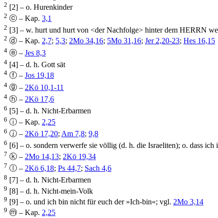
2
[2] – o. Hurenkinder
2
ⓒ – Kap.
3,1
2
[3] – w. hurt und hurt von <der Nachfolge> hinter dem HERRN w
2
ⓓ – Kap.
2,7
;
5,3
;
2Mo 34,16
;
5Mo 31,16
;
Jer 2,20-23
;
Hes 16,15
4
ⓔ –
Jes 8,3
4
[4] – d. h. Gott sät
4
ⓕ –
Jos 19,18
4
ⓖ –
2Kö 10,1-11
4
ⓗ –
2Kö 17,6
6
[5] – d. h. Nicht-Erbarmen
6
ⓘ – Kap.
2,25
6
ⓙ –
2Kö 17,20
;
Am 7,8
;
9,8
6
[6] – o. sondern verwerfe sie völlig (d. h. die Israeliten); o. dass ic
7
ⓚ –
2Mo 14,13
;
2Kö 19,34
7
ⓛ –
2Kö 6,18
;
Ps 44,7
;
Sach 4,6
8
[7] – d. h. Nicht-Erbarmen
9
[8] – d. h. Nicht-mein-Volk
9
[9] – o. und ich bin nicht für euch der »Ich-bin«; vgl.
2Mo 3,14
9
ⓜ – Kap.
2,25