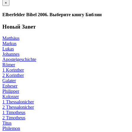
×
Elberfelder Bibel 2006. Выберите книгу Библии
Новый Завет
Matthäus
Markus
Lukas
Johannes
Apostelgeschichte
Römer
1 Korinther
2 Korinther
Galater
Epheser
Philipper
Kolosser
1 Thessalonicher
2 Thessalonicher
1 Timotheus
2 Timotheus
Titus
Philemon