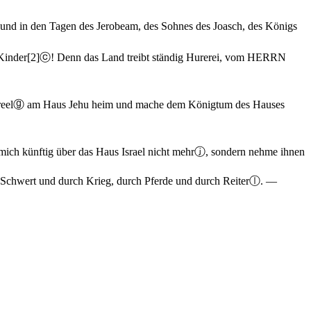
 und in den Tagen des Jerobeam, des Sohnes des Joasch, des Königs
Kinder
[2]
ⓒ
! Denn das Land treibt ständig Hurerei, vom HERRN
eel
ⓖ
am Haus Jehu heim und mache dem Königtum des Hauses
mich künftig über das Haus Israel nicht mehr
ⓙ
, sondern nehme ihnen
h Schwert und durch Krieg, durch Pferde und durch Reiter
ⓛ
. —