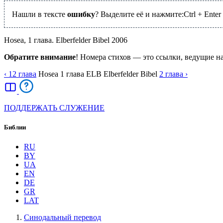
Нашли в тексте
ошибку
? Выделите её и нажмите:
Ctrl
+
Enter
Hosea, 1 глава. Elberfelder Bibel 2006
Обратите внимание
! Номера стихов — это ссылки, ведущие н
‹ 12
глава
Hosea
1
глава
ELB
Elberfelder Bibel
2
глава
›
ПОДДЕРЖАТЬ СЛУЖЕНИЕ
Библии
RU
BY
UA
EN
DE
GR
LAT
Синодальный перевод