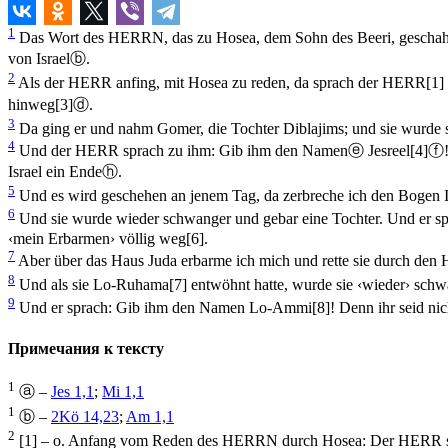
1
Das Wort des HERRN, das zu Hosea, dem Sohn des Beeri, geschah i
von Israel
ⓑ
.
2
Als der HERR anfing, mit Hosea zu reden, da sprach der HERR
[1]
hinweg
[3]
ⓓ
.
3
Da ging er und nahm Gomer, die Tochter Diblajims; und sie wurde
4
Und der HERR sprach zu ihm: Gib ihm den Namen
ⓔ
Jesreel
[4]
ⓕ
Israel ein Ende
ⓗ
.
5
Und es wird geschehen an jenem Tag, da zerbreche ich den Bogen Is
6
Und sie wurde wieder schwanger und gebar eine Tochter. Und er 
‹mein Erbarmen› völlig weg
[6]
.
7
Aber über das Haus Juda erbarme ich mich und rette sie durch den
8
Und als sie Lo-Ruhama
[7]
entwöhnt hatte, wurde sie ‹wieder› schw
9
Und er sprach: Gib ihm den Namen Lo-Ammi
[8]
! Denn ihr seid nic
Примечания к тексту
1
ⓐ –
Jes 1,1
;
Mi 1,1
1
ⓑ –
2Kö 14,23
;
Am 1,1
2
[1] – o. Anfang vom Reden des HERRN durch Hosea: Der HERR 