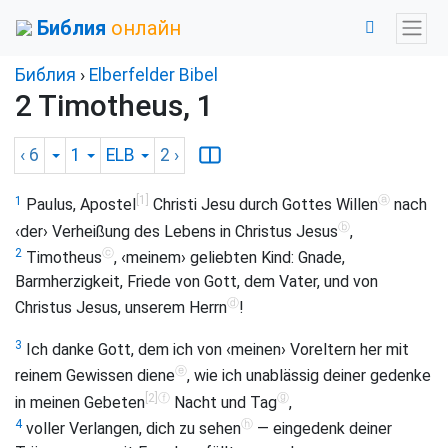
Библия
онлайн
Библия
›
Elberfelder Bibel
2 Timotheus, 1
‹ 6
1
ELB
2
›
[1]
ⓐ
1
Paulus, Apostel
Christi Jesu durch Gottes Willen
nach
ⓑ
‹der› Verheißung des Lebens in Christus Jesus
,
ⓒ
2
Timotheus
, ‹meinem› geliebten Kind: Gnade,
Barmherzigkeit, Friede von Gott, dem Vater, und von
ⓓ
Christus Jesus, unserem Herrn
!
3
Ich danke Gott, dem ich von ‹meinen› Voreltern her mit
ⓔ
reinem Gewissen diene
, wie ich unablässig deiner gedenke
[2]
ⓕ
ⓖ
in meinen Gebeten
Nacht und Tag
,
ⓗ
4
voller Verlangen, dich zu sehen
— eingedenk deiner