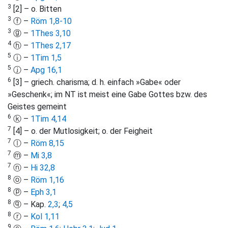
3
[2] – o. Bitten
3
ⓕ –
Röm 1,8-10
3
ⓖ –
1Thes 3,10
4
ⓗ –
1Thes 2,17
5
ⓘ –
1Tim 1,5
5
ⓙ –
Apg 16,1
6
[3] – griech. charisma; d. h. einfach »Gabe« oder
»Geschenk«; im NT ist meist eine Gabe Gottes bzw. des
Geistes gemeint
6
ⓚ –
1Tim 4,14
7
[4] – o. der Mutlosigkeit; o. der Feigheit
7
ⓛ –
Röm 8,15
7
ⓜ –
Mi 3,8
7
ⓝ –
Hi 32,8
8
ⓞ –
Röm 1,16
8
ⓟ –
Eph 3,1
8
ⓠ – Kap.
2,3
;
4,5
8
ⓡ –
Kol 1,11
9