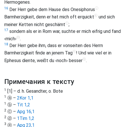
Hermogenes.
ⓙ
16
Der Herr gebe dem Hause des Onesiphorus
ⓚ
Barmherzigkeit, denn er hat mich oft erquickt
und sich
ⓛ
meiner Ketten nicht geschämt
;
17
sondern als er in Rom war, suchte er mich eifrig und fand
ⓜ
‹mich›
.
18
Der Herr gebe ihm, dass er vonseiten des Herrn
ⓝ
Barmherzigkeit finde an jenem Tag
! Und wie viel er in
ⓞ
Ephesus diente, weißt du ‹noch› besser
.
Примечания к тексту
1
[1] – d. h. Gesandter, o. Bote
1
ⓐ –
2Kor 1,1
1
ⓑ –
Tit 1,2
2
ⓒ –
Apg 16,1
2
ⓓ –
1Tim 1,2
3
ⓔ –
Apg 23,1