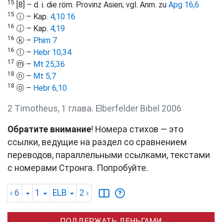
15
[8] – d. i. die röm. Provinz Asien; vgl. Anm. zu
Apg 16,6
15
ⓘ – Kap.
4,10
.
16
16
ⓙ – Kap.
4,19
16
ⓚ –
Phim 7
16
ⓛ –
Hebr 10,34
17
ⓜ –
Mt 25,36
18
ⓝ –
Mt 5,7
18
ⓞ –
Hebr 6,10
2 Timotheus, 1 глава. Elberfelder Bibel 2006
Обратите внимание
! Номера стихов — это
ссылки, ведущие на раздел со сравнением
переводов, параллельными ссылками, текстами
с номерами Стронга. Попробуйте.
‹ 6
1
ELB
2
›
ПОДДЕРЖАТЬ ДЕНЬГАМИ