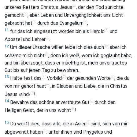
ⓦ
unseres Retters Christus Jesus
, der den Tod zunichte
ⓧ
gemacht
, aber Leben und Unvergänglichkeit ans Licht
ⓨ
ⓩ
gebracht hat
durch das Evangelium
,
[5]
11
für das ich eingesetzt worden bin als Herold
und
ⓐ
Apostel und Lehrer
.
ⓑ
12
Um dieser Ursache willen leide ich dies auch
; aber ich
ⓒ
schäme mich nicht
, denn ich weiß, wem ich geglaubt habe,
und bin überzeugt, dass er mächtig ist, mein anvertrautes
Gut bis auf jenen Tag zu bewahren.
[6]
[7]
ⓓ
13
Halte fest das
Vorbild
der gesunden Worte
, die du
ⓔ
von mir gehört hast
, in Glauben und Liebe, die in Christus
ⓕ
Jesus ‹sind›
!
ⓖ
14
Bewahre das schöne anvertraute Gut
durch den
ⓗ
Heiligen Geist, der in uns wohnt
!
[8]
15
Du weißt dies, dass alle, die in Asien
sind, sich von mir
ⓘ
abgewandt haben
; unter ihnen sind Phygelus und