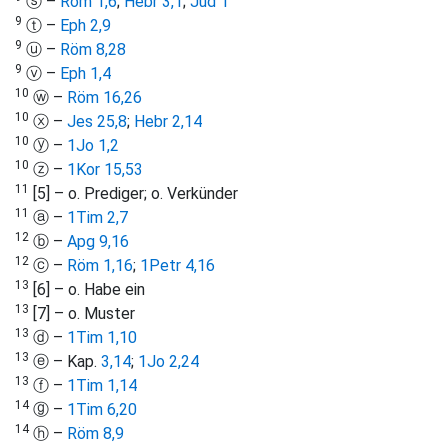
ⓢ –
Röm 1,6
;
Hebr 3,1
;
Jud 1
9
ⓣ –
Eph 2,9
9
ⓤ –
Röm 8,28
9
ⓥ –
Eph 1,4
10
ⓦ –
Röm 16,26
10
ⓧ –
Jes 25,8
;
Hebr 2,14
10
ⓨ –
1Jo 1,2
10
ⓩ –
1Kor 15,53
11
[5] – o. Prediger; o. Verkünder
11
ⓐ –
1Tim 2,7
12
ⓑ –
Apg 9,16
12
ⓒ –
Röm 1,16
;
1Petr 4,16
13
[6] – o. Habe ein
13
[7] – o. Muster
13
ⓓ –
1Tim 1,10
13
ⓔ – Kap.
3,14
;
1Jo 2,24
13
ⓕ –
1Tim 1,14
14
ⓖ –
1Tim 6,20
14
ⓗ –
Röm 8,9