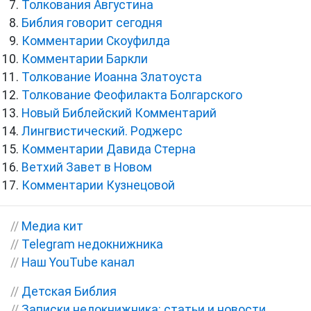
Толкования Августина
Библия говорит сегодня
Комментарии Скоуфилда
Комментарии Баркли
Толкование Иоанна Златоуста
Толкование Феофилакта Болгарского
Новый Библейский Комментарий
Лингвистический. Роджерс
Комментарии Давида Стерна
Ветхий Завет в Новом
Комментарии Кузнецовой
//
Медиа кит
//
Telegram недокнижника
//
Наш YouTube канал
//
Детская Библия
//
Записки недокнижника: статьи и новости