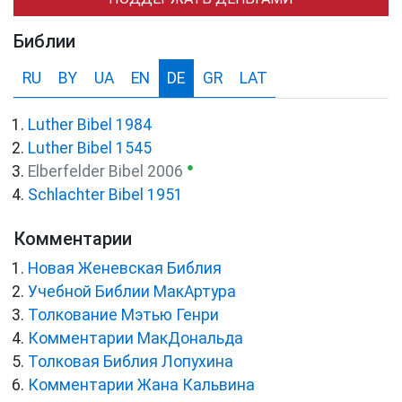
Библии
RU
BY
UA
EN
DE
GR
LAT
Luther Bibel 1984
Luther Bibel 1545
●
Elberfelder Bibel 2006
Schlachter Bibel 1951
Комментарии
Новая Женевская Библия
Учебной Библии МакАртура
Толкование Мэтью Генри
Комментарии МакДональда
Толковая Библия Лопухина
Комментарии Жана Кальвина