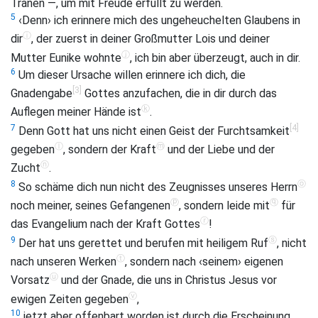
Tränen —, um mit Freude erfüllt zu werden.
5
‹Denn› ich erinnere mich des ungeheuchelten Glaubens in
ⓘ
dir
, der zuerst in deiner Großmutter Lois und deiner
ⓙ
Mutter Eunike wohnte
, ich bin aber überzeugt, auch in dir.
6
Um dieser Ursache willen erinnere ich dich, die
[3]
Gnadengabe
Gottes anzufachen, die in dir durch das
ⓚ
Auflegen meiner Hände ist
.
[4]
7
Denn Gott hat uns nicht einen Geist der Furchtsamkeit
ⓛ
ⓜ
gegeben
, sondern der Kraft
und der Liebe und der
ⓝ
Zucht
.
ⓞ
8
So schäme dich nun nicht des Zeugnisses unseres Herrn
ⓟ
ⓠ
noch meiner, seines Gefangenen
, sondern leide mit
für
ⓡ
das Evangelium nach der Kraft Gottes
!
ⓢ
9
Der hat uns gerettet und berufen mit heiligem Ruf
, nicht
ⓣ
nach unseren Werken
, sondern nach ‹seinem› eigenen
ⓤ
Vorsatz
und der Gnade, die uns in Christus Jesus vor
ⓥ
ewigen Zeiten gegeben
,
10
jetzt aber offenbart worden ist durch die Erscheinung