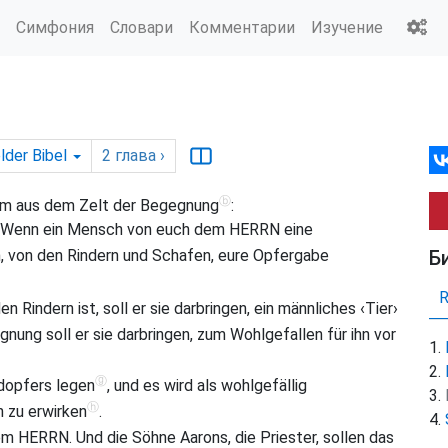
Симфония
Словари
Комментарии
Изучение
lder Bibel
2
глава
›
ⓑ
 ihm aus dem Zelt der Begegnung
:
n: Wenn ein Mensch von euch dem HERRN eine
Б
ieh, von den Rindern und Schafen, eure Opfergabe
n Rindern ist, soll er sie darbringen, ein männliches ‹Tier›
nung soll er sie darbringen, zum Wohlgefallen für ihn vor
ⓖ
dopfers legen
, und es wird als wohlgefällig
ⓗ
 zu erwirken
.
m HERRN. Und die Söhne Aarons, die Priester, sollen das