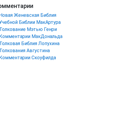
омментарии
Новая Женевская Библия
Учебной Библии МакАртура
Толкование Мэтью Генри
Комментарии МакДональда
Толковая Библия Лопухина
Толкования Августина
Комментарии Скоуфилда