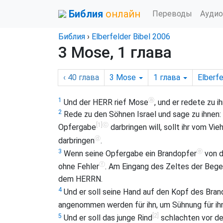
Библия
онлайн
Переводы
Аудио
Библия
›
Elberfelder Bibel 2006
3 Mose, 1 глава
‹ 40
глава
3 Mose
1
глава
Elberfe
ⓐ
1
Und der HERR rief Mose
, und er redete zu
2
Rede zu den Söhnen Israel und sage zu ihne
[1]
ⓒ
Opfergabe
darbringen will, sollt ihr vom V
ⓓ
darbringen
.
ⓔ
3
Wenn seine Opfergabe ein Brandopfer
von de
ⓕ
ohne Fehler
. Am Eingang des Zeltes der Begeg
dem HERRN.
4
Und er soll seine Hand auf den Kopf des Bran
angenommen werden für ihn, um Sühnung für ihn
[2]
5
Und er soll das junge Rind
schlachten vor de