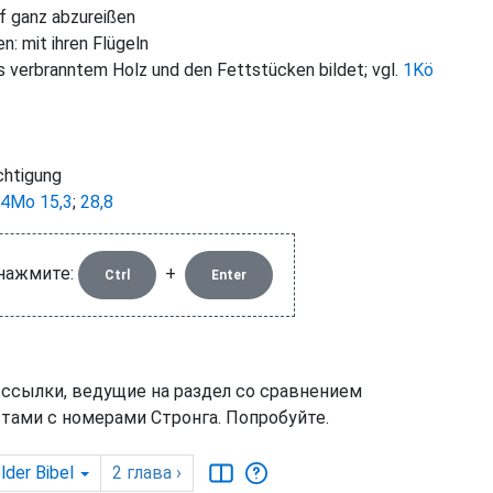
pf ganz abzureißen
en: mit ihren Flügeln
 aus verbranntem Holz und den Fettstücken bildet; vgl.
1Kö
chtigung
4Mo 15,3
;
28,8
 нажмите:
+
Ctrl
Enter
 ссылки, ведущие на раздел со сравнением
тами с номерами Стронга. Попробуйте.
lder Bibel
2
глава
›