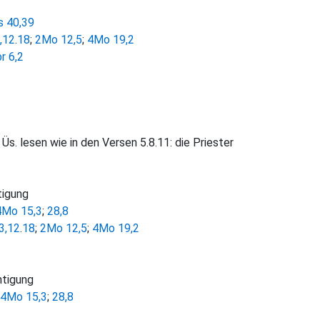
s 40,39
,12
.
18
;
2Mo 12,5
;
4Mo 19,2
r 6,2
Üs. lesen wie in den Versen 5.8.11: die Priester
tigung
4Mo 15,3
;
28,8
3,12
.
18
;
2Mo 12,5
;
4Mo 19,2
htigung
4Mo 15,3
;
28,8