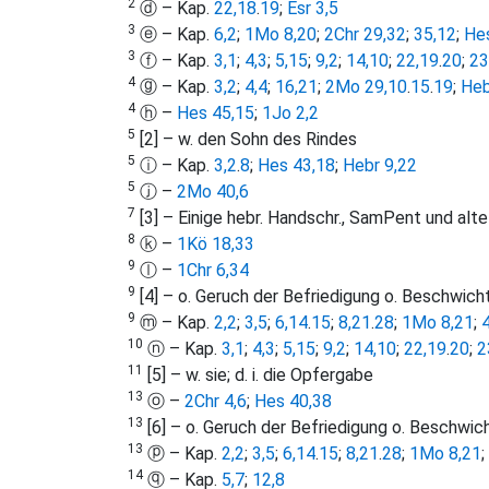
2
ⓓ – Kap.
22,18
.
19
;
Esr 3,5
3
ⓔ – Kap.
6,2
;
1Mo 8,20
;
2Chr 29,32
;
35,12
;
He
3
ⓕ – Kap.
3,1
;
4,3
;
5,15
;
9,2
;
14,10
;
22,19
.
20
;
23
4
ⓖ – Kap.
3,2
;
4,4
;
16,21
;
2Mo 29,10
.
15
.
19
;
Heb
4
ⓗ –
Hes 45,15
;
1Jo 2,2
5
[2] – w. den Sohn des Rindes
5
ⓘ – Kap.
3,2
.
8
;
Hes 43,18
;
Hebr 9,22
5
ⓙ –
2Mo 40,6
7
[3] – Einige hebr. Handschr., SamPent und alte 
8
ⓚ –
1Kö 18,33
9
ⓛ –
1Chr 6,34
9
[4] – o. Geruch der Befriedigung o. Beschwich
9
ⓜ – Kap.
2,2
;
3,5
;
6,14
.
15
;
8,21
.
28
;
1Mo 8,21
;
10
ⓝ – Kap.
3,1
;
4,3
;
5,15
;
9,2
;
14,10
;
22,19
.
20
;
2
11
[5] – w. sie; d. i. die Opfergabe
13
ⓞ –
2Chr 4,6
;
Hes 40,38
13
[6] – o. Geruch der Befriedigung o. Beschwic
13
ⓟ – Kap.
2,2
;
3,5
;
6,14
.
15
;
8,21
.
28
;
1Mo 8,21
;
14
ⓠ – Kap.
5,7
;
12,8