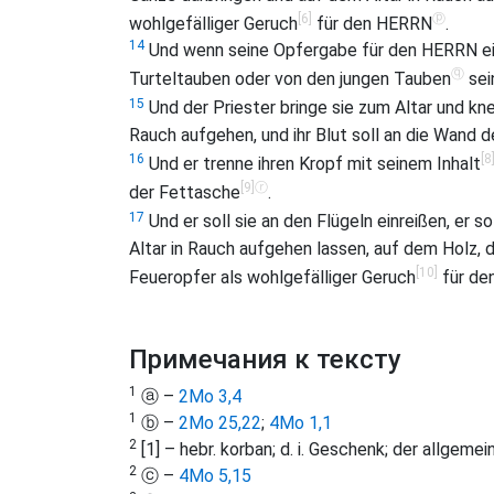
[6]
ⓟ
wohlgefälliger Geruch
für den HERRN
.
14
Und wenn seine Opfergabe für den HERRN ein 
ⓠ
Turteltauben oder von den jungen Tauben
sei
15
Und der Priester bringe sie zum Altar und kne
Rauch aufgehen, und ihr Blut soll an die Wand 
[8
16
Und er trenne ihren Kropf mit seinem Inhalt
[9]
ⓡ
der Fettasche
.
17
Und er soll sie an den Flügeln einreißen, er so
Altar in Rauch aufgehen lassen, auf dem Holz, d
[10]
Feueropfer als wohlgefälliger Geruch
für de
Примечания к тексту
1
ⓐ –
2Mo 3,4
1
ⓑ –
2Mo 25,22
;
4Mo 1,1
2
[1] – hebr. korban; d. i. Geschenk; der allgem
2
ⓒ –
4Mo 5,15