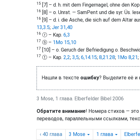
15
[7] – d. h. mit dem Fingernagel, ohne den Ko
16
[8] – o. Unrat. — SamPent und die syr. Üs. les
16
[9] – d. i. die Asche, die sich auf dem Altar
13,3
.
5
;
Jer 31,40
16
ⓡ – Kap.
6,3
17
ⓢ –
1Mo 15,10
17
[10] – o. Geruch der Befriedigung o. Beschwi
17
ⓣ – Kap.
2,2
;
3,5
;
6,14
.
15
;
8,21
.
28
;
1Mo 8,21
;
Нашли в тексте
ошибку
? Выделите её и
3 Mose, 1 глава. Elberfelder Bibel 2006
Обратите внимание
! Номера стихов — это
переводов, параллельными ссылками, текс
‹ 40
глава
3 Mose
1
глава
Elberfe