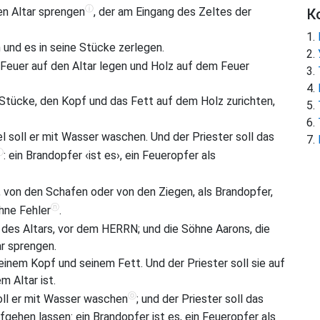
ⓘ
en Altar sprengen
, der am Eingang des Zeltes der
К
und es in seine Stücke zerlegen.
n Feuer auf den Altar legen und Holz auf dem Feuer
e Stücke, den Kopf und das Fett auf dem Holz zurichten,
 soll er mit Wasser waschen. Und der Priester soll das
ⓛ
: ein Brandopfer ‹ist es›, ein Feueropfer als
 von den Schafen oder von den Ziegen, als Brandopfer,
ⓝ
ohne Fehler
.
des Altars, vor dem HERRN; und die Söhne Aarons, die
ar sprengen.
einem Kopf und seinem Fett. Und der Priester soll sie auf
m Altar ist.
ⓞ
oll er mit Wasser waschen
; und der Priester soll das
gehen lassen: ein Brandopfer ist es, ein Feueropfer als