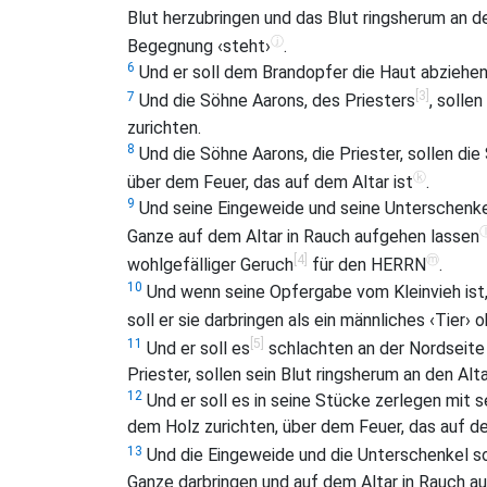
Blut herzubringen und das Blut ringsherum an d
ⓙ
Begegnung ‹steht›
.
6
Und er soll dem Brandopfer die Haut abziehen 
[3]
7
Und die Söhne Aarons, des Priesters
, solle
zurichten.
8
Und die Söhne Aarons, die Priester, sollen di
ⓚ
über dem Feuer, das auf dem Altar ist
.
9
Und seine Eingeweide und seine Unterschenkel
Ganze auf dem Altar in Rauch aufgehen lassen
[4]
ⓜ
wohlgefälliger Geruch
für den HERRN
.
10
Und wenn seine Opfergabe vom Kleinvieh ist,
soll er sie darbringen als ein männliches ‹Tier› 
[5]
11
Und er soll es
schlachten an der Nordseite 
Priester, sollen sein Blut ringsherum an den Alt
12
Und er soll es in seine Stücke zerlegen mit s
dem Holz zurichten, über dem Feuer, das auf de
13
Und die Eingeweide und die Unterschenkel s
Ganze darbringen und auf dem Altar in Rauch auf