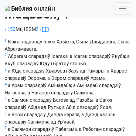
Библия
›
Сабіла
Библия
онлайн
Мацьвея, 1
‹ 150
Мц
1
BSM
2
›
1
Кніга радаводу Ісуса Хрыста, Сына Давідавага, Сына
Абрагамавага.
2
Абрагам спарадзіў Ісагака; а Ісагак спарадзіў Якуба; а
Якуб спарадзіў Юду і братоў ягоных;
3
а Юда спарадзіў Хварэса і Зару ад Тамары; а Хварэс
спарадзіў Эсрома; а Эсром спарадзіў Арама;
4
а Арам спарадзіў Амінадаба; а Амінадаб спарадзіў
Нагасона; а Нагасон спарадзіў Салмона;
5
а Салмон спарадзіў Багоза ад Рахабы; а Багоз
спарадзіў Абіда ад Руты; а Абід спарадзіў Ясэя;
6
а Ясэй спарадзіў Давіда караля; а Давід кароль
спарадзіў Салямона ад Ур’явай;
7
а Салямон спарадзіў Рабагама; а Рабагам спарадзіў