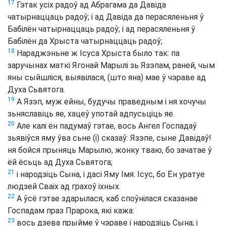
17
Гэтак усіх радоў ад Абрагама да Давіда
чатырнаццаць радоў; і ад Давіда да перасяленьня ў
Бабілён чатырнаццаць радоў; і ад перасяленьня ў
Бабілён да Хрыста чатырнаццаць радоў;
18
Нараджэньне ж Ісуса Хрыста было так: па
заручынах маткі Ягонай Марылі зь Язэпам, раней, чым
яны сыйшліся, выявілася, (што яна) мае ў чэраве ад
Духа Сьвятога.
19
А Язэп, муж ейны, будучы праведным і ня хочучы
зьняславіць яе, хацеў употай адпусьціць яе.
20
Але калі ён падумаў гэтае, вось Ангел Госпадаў
зьявіўся яму ўва сьне (і) сказаў: Язэпе, сыне Давідаў!
ня бойся прыняць Марылю, жонку тваю, бо зачатае ў
ёй ёсьць ад Духа Сьвятога;
21
і народзіць Сына, і дасі Яму Імя: Ісус, бо Ён уратуе
людзей Сваіх ад грахоў іхных.
22
А ўсё гэтае здарылася, каб споўнілася сказанае
Госпадам праз Прарока, які кажа:
23
вось дзева прыйме ў чэраве і народзіць Сына; і