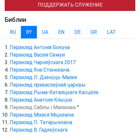
ПОДДЕРЖАТЬ СЛУЖЕНИЕ
Библии
RU
BY
UA
EN
DE
GR
LAT
Пераклад Антонія Бокуна
Пераклад Васіля Сёмухі
Пераклад Чарняўскага 2017
Пераклад Яна Станкевіча
Пераклад Л. Дзекуць-Малея
Пераклад праваслаўнай царквы
Пераклад Рыма-Каталіцкага Касцёла
Пераклад Анатоля Клышкi
●
Пераклад Сабілы і Малахава
Пераклад Міхася Міцкевіча
Пераклад П. Татарыновіча
Пераклад В. Гадлеўскага