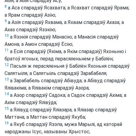
Абія; а Абія спарадзіў Асу;
8
а Аса спарадзіў Ясахвата; а Ясахват спарадзіў Ярама;
а Ярам спарадзіў Азíю;
9
а Азíя спарадзіў Яхвама; а Яхвам спарадзіў Ахаза; а
Ахаз спарадзіў Язэкію;
10
а Язэкія спарадзіў Манасію; а Манасія спарадзіў
Амона; а Амон спарадзіў Ёсію;
11
а Ёсія спарадзіў (Якіма, а Якім спарадзіў) Яхоньню і
братоў ягоных, перад перасяленьнем у Бабілён;
12
Пасьля ж перасяленьня ў Бабілён Яхоньня спарадзіў
Салятыіля, а Салятыіль спарадзіў Зарабабеля;
13
а Зарабабель спарадзіў Абівуда; а Абівуд спарадзіў
Ялівакіма; а Ялівакім спарадзіў Азора;
14
а Азор спарадзіў Садока; а Садок спарадзіў Ахіма; а
Ахім спарадзіў Яліву́да;
15
а Ялівуд спарадзіў Яліазара; а Яліазар спарадзіў
Маттана; а Маттан спарадзіў Якуба;
16
а Якуб спарадзіў Язэпа, мужа Марылі, ад каторай
народжаны Ісус, называны Хрыстос;