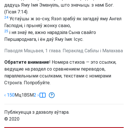
дадуць Яму Імя Эмануіль, што значыць: з намі Бог.
(Гісая 7:14).
24
Устаўшы ж зо-сну, Язэп зрабіў як загадаў яму Ангел
Гасподні, і прыняў жонку сваю,
25
і ня знаў яе, ажно нарадзіла Сына свайго
Першароднага, і ён даў Яму Імя: Ісус.
Паводля Мацьвея, 1 глава. Пераклад Сабілы і Малахава
Обратите внимание
! Номера стихов — это ссылки,
ведущие на раздел со сравнением переводов,
параллельными ссылками, текстами с номерами
Стронга. Попробуйте.
‹ 150
Мц
1
BSM
2
›
Публікуецца з дазволу аўтара.
© 2020