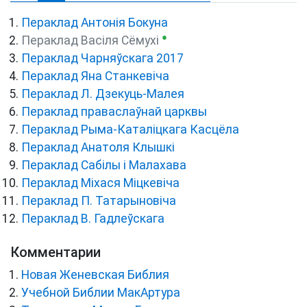
Пераклад Антонія Бокуна
●
Пераклад Васіля Сёмухі
Пераклад Чарняўскага 2017
Пераклад Яна Станкевіча
Пераклад Л. Дзекуць-Малея
Пераклад праваслаўнай царквы
Пераклад Рыма-Каталіцкага Касцёла
Пераклад Анатоля Клышкi
Пераклад Сабілы і Малахава
Пераклад Міхася Міцкевіча
Пераклад П. Татарыновіча
Пераклад В. Гадлеўскага
Комментарии
Новая Женевская Библия
Учебной Библии МакАртура