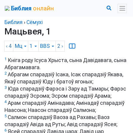
Библия
онлайн
Библия
›
Сёмухі
Мацьвея, 1
‹ 4
Мц
1
BBS
2
›
1
Кніга роду Ісуса Хрыста, сына Давідавага, сына
Абрагамавага.
2
Абрагам спарадзіў Ісака, Ісак спарадзіў Якава,
Якаў спарадзіў Юду і братоў ягоных;
3
Юда спарадзіў Фарэса і Зару ад Тамары; Фарэс
спарадзіў Эсрома; Эсром спарадзіў Арама;
4
Арам спарадзіў Амінадава; Амінадаў спарадзіў
Наасона; Наасон спарадзіў Салмона;
5
Салмон спарадзіў Ваоза ад Рахавы; Ваоз
спарадзіў Авіда ад Руты; Авід спарадзіў Ясея;
6
Ясей спарадзіў Давіда цара; Давід цар