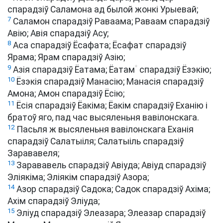
спарадзіў Саламона ад былой жонкі Урыевай;
7
Саламон спарадзіў Раваама; Раваам спарадзіў
Авію; Авія спарадзіў Асу;
8
Аса спарадзіў Ёсафата; Ёсафат спарадзіў
Ярама; Ярам спарадзіў Азію;
9
*
Азія спарадзіў Ёатама; Ёатам
спарадзіў Ёзэкію;
10
Ёзэкія спарадзіў Манасію; Манасія спарадзіў
Амона; Амон спарадзіў Ёсію;
11
Ёсія спарадзіў Ёакіма; Ёакім спарадзіў Еханію і
братоў яго, пад час высяленьня вавілонскага.
12
Пасьля ж высяленьня вавілонскага Еханія
спарадзіў Салатыіля; Салатыіль спарадзіў
Зарававеля;
13
Зарававель спарадзіў Авіуда; Авіуд спарадзіў
Эліякіма; Эліякім спарадзіў Азора;
14
Азор спарадзіў Садока; Садок спарадзіў Ахіма;
Ахім спарадзіў Эліуда;
15
Эліуд спарадзіў Элеазара; Элеазар спарадзіў