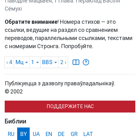
Паводле Мацьвея, 1 глава. Пераклад Васіля
Сёмухі
Обратите внимание
! Номера стихов — это
ссылки, ведущие на раздел со сравнением
переводов, параллельными ссылками, текстами
с номерами Стронга. Попробуйте.
‹ 4
Мц
1
BBS
2
›
Публікуецца з дазволу праваўладальнікаў.
© 2002
ПОДДЕРЖИТЕ НАС
Библии
RU
BY
UA
EN
DE
GR
LAT