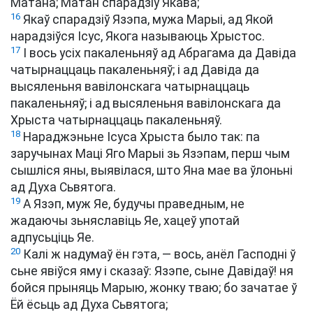
Матана; Матан спарадзіў Якава;
16
Якаў спарадзіў Язэпа, мужа Марыі, ад Якой
нарадзіўся Ісус, Якога называюць Хрыстос.
17
І вось усіх пакаленьняў ад Абрагама да Давіда
чатырнаццаць пакаленьняў; і ад Давіда да
высяленьня вавілонскага чатырнаццаць
пакаленьняў; і ад высяленьня вавілонскага да
Хрыста чатырнаццаць пакаленьняў.
18
Нараджэньне Ісуса Хрыста было так: па
заручынах Маці Яго Марыі зь Язэпам, перш чым
сышліся яны, выявілася, што Яна мае ва ўлоньні
ад Духа Сьвятога.
19
А Язэп, муж Яе, будучы праведным, не
жадаючы зьняславіць Яе, хацеў употай
адпусьціць Яе.
20
Калі ж надумаў ён гэта, — вось, анёл Гасподні ў
сьне явіўся яму і сказаў: Язэпе, сыне Давідаў! ня
бойся прыняць Марыю, жонку тваю; бо зачатае ў
Ёй ёсьць ад Духа Сьвятога;