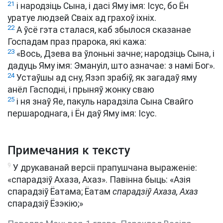
21
і народзіць Сына, і дасі Яму імя: Ісус, бо Ён
уратуе людзей Сваіх ад грахоў іхніх.
22
А ўсё гэта сталася, каб збылося сказанае
Госпадам праз прарока, які кажа:
23
«Вось, Дзева ва ўлоньні зачне; народзіць Сына, і
дадуць Яму імя: Эмануіл, што азначае: з намі Бог».
24
Устаўшы ад сну, Язэп зрабіў, як загадаў яму
анёл Гасподні, і прыняў жонку сваю
25
і ня знаў Яе, пакуль нарадзіла Сына Свайго
першароднага, і Ён даў Яму імя: Ісус.
Примечания к тексту
9
У друкаванай версіі прапушчана выраженіе:
«спарадзіў Ахаза, Ахаз». Павінна быць: «Азія
спарадзіў Ёатама; Ёатам
спарадзіў Ахаза, Ахаз
спарадзіў Ёзэкію;»